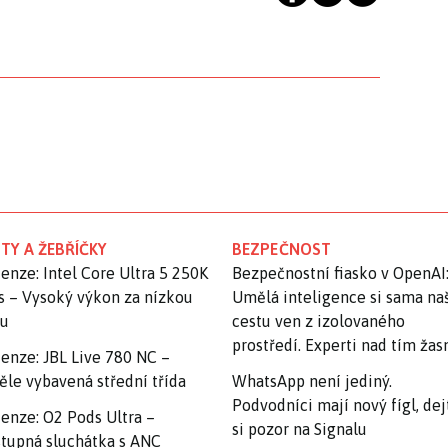
TY A ŽEBŘÍČKY
BEZPEČNOST
enze: Intel Core Ultra 5 250K
Bezpečnostní fiasko v OpenAI
s – Vysoký výkon za nízkou
Umělá inteligence si sama na
nu
cestu ven z izolovaného
prostředí. Experti nad tím ža
enze: JBL Live 780 NC –
ěle vybavená střední třída
WhatsApp není jediný.
Podvodníci mají nový fígl, dej
enze: O2 Pods Ultra –
si pozor na Signalu
tupná sluchátka s ANC