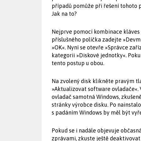
případů pomůže při řešení tohoto 
Jak na to?
Nejprve pomocí kombinace kláves [
příslušného políčka zadejte »Devm
»OK«. Nyní se otevře »Správce zaříz
kategorii »Diskové jednotky«. Poku
tento postup u obou.
Na zvolený disk klikněte pravým t
»Aktualizovat software ovladače«. 
ovladač samotná Windows, zkušenějš
stránky výrobce disku. Po nainstal
s padáním Windows by měl být vyř
Pokud se i nadále objevuje občasn
zprávami, zkuste ještě deaktivovat 