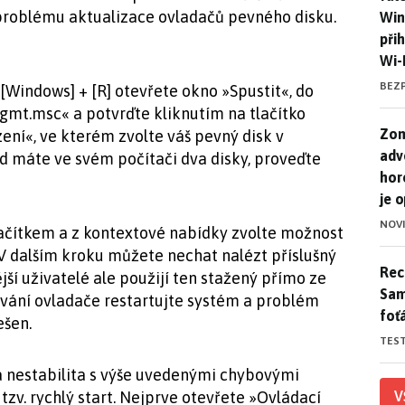
problému aktualizace ovladačů pevného disku.
Win
při
Wi-
BEZ
Windows] + [R] otevřete okno »Spustit«, do
gmt.msc« a potvrďte kliknutím na tlačítko
Zom
Zom
ení«, ve kterém zvolte váš pevný disk v
adv
d máte ve svém počítači dva disky, proveďte
hor
je 
NOV
lačítkem a z kontextové nabídky zvolte možnost
V dalším kroku můžete nechat nalézt příslušný
Rece
Rece
í uživatelé ale použijí ten stažený přímo ze
Sam
ování ovladače restartujte systém a problém
foť
ešen.
TES
á nestabilita s výše uvedenými chybovými
V
tzv. rychlý start. Nejprve otevřete »Ovládací