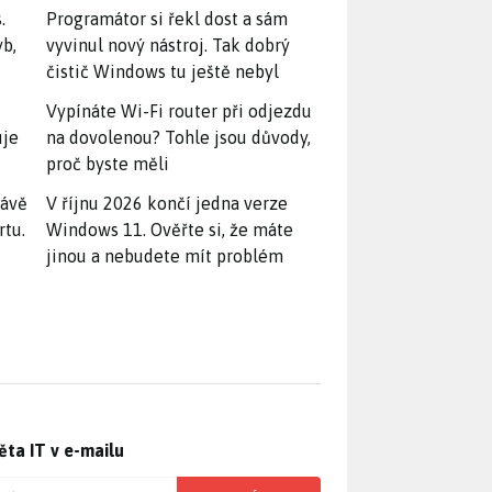
.
Programátor si řekl dost a sám
yb,
vyvinul nový nástroj. Tak dobrý
čistič Windows tu ještě nebyl
Vypínáte Wi-Fi router při odjezdu
uje
na dovolenou? Tohle jsou důvody,
proč byste měli
rávě
V říjnu 2026 končí jedna verze
rtu.
Windows 11. Ověřte si, že máte
jinou a nebudete mít problém
ěta IT v e-mailu