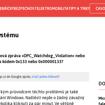
EBŘÍČKY
BEZPEČNOST
ELEKTROMOBILITA
TIPY A TRIKY
ČASO
ystému
ybová zpráva »DPC_Watchdog_Violation« nebo
 s kódem 0x133 nebo 0x00000133?
hip.cz do Google zpráv,
stačí jedno kliknutí!
DO
ckým průvodcem těchto problémů je také
ání Windows. Naštěstí nejde o žádný závažný
Mic
Mic
kolika kliknutí za pár minut. Ve většině
fal