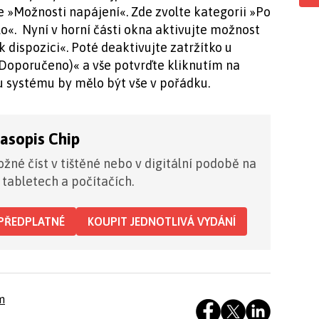
e »Možnosti napájení«. Zde zvolte kategorii »Po
«. Nyní v horní části okna aktivujte možnost
k dispozici«. Poté deaktivujte zatržítko u
(Doporučeno)« a vše potvrďte kliknutím na
tu systému by mělo být vše v pořádku.
časopis Chip
žné číst v tištěné nebo v digitální podobě na
 tabletech a počítačích.
PŘEDPLATNÉ
KOUPIT JEDNOTLIVÁ VYDÁNÍ
m