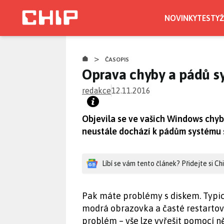
Přejít
k
NOVINKY
TESTY
Ž
hlavnímu
obsahu
>
ČASOPIS
Oprava chyby a pádů s
redakce
12.11.2016
Objevila se ve vašich Windows ch
neustále dochází k pádům systému
Líbí se vám tento článek? Přidejte si C
Pak máte problémy s diskem. Typi
modrá obrazovka a časté restartov
problém – vše lze vyřešit pomocí ně