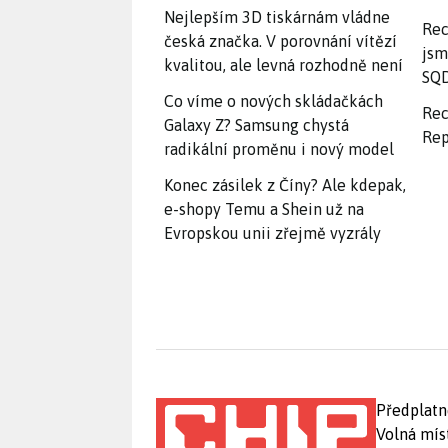
Nejlepším 3D tiskárnám vládne
Rec
česká značka. V porovnání vítězí
jsm
kvalitou, ale levná rozhodně není
SQD
Co víme o nových skládačkách
Rec
Galaxy Z? Samsung chystá
Rep
radikální proměnu i nový model
Konec zásilek z Číny? Ale kdepak,
e-shopy Temu a Shein už na
Evropskou unii zřejmě vyzrály
Předplatn
Volná mís