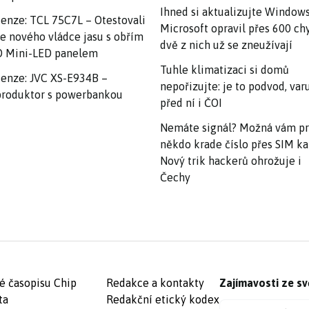
Ihned si aktualizujte Windows
enze: TCL 75C7L – Otestovali
Microsoft opravil přes 600 ch
e nového vládce jasu s obřím
dvě z nich už se zneužívají
 Mini-LED panelem
Tuhle klimatizaci si domů
enze: JVC XS-E934B –
nepořizujte: je to podvod, var
roduktor s powerbankou
před ní i ČOI
Nemáte signál? Možná vám p
někdo krade číslo přes SIM ka
Nový trik hackerů ohrožuje i
Čechy
é časopisu Chip
Redakce a kontakty
Zajímavosti ze sv
ta
Redakční etický kodex