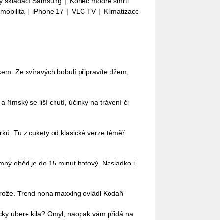
ý skládací Samsung
|
Konec modré smrti
omobilita
|
iPhone 17
|
VLC TV
|
Klimatizace
em. Ze svíravých bobulí připravíte džem,
římský se liší chutí, účinky na trávení či
ů: Tu z cukety od klasické verze téměř
omný oběd je do 15 minut hotový. Nasladko i
 brože. Trend nona maxxing ovládl Kodaň
ticky ubere kila? Omyl, naopak vám přidá na