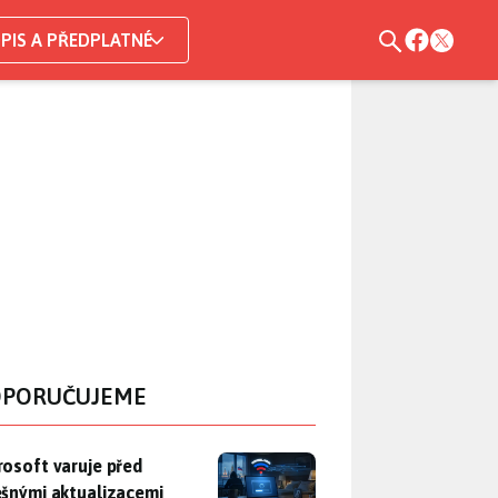
PIS A PŘEDPLATNÉ
PORUČUJEME
rosoft varuje před falešnými aktualizacemi Windows. Ruští špio
rosoft varuje před
ešnými aktualizacemi