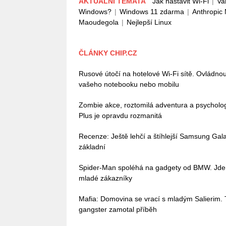
AKTUÁLNÍ TÉMATA
Jak nastavit Wi-Fi
|
Va
Windows?
|
Windows 11 zdarma
|
Anthropic
Maoudegola
|
Nejlepší Linux
ČLÁNKY CHIP.CZ
Rusové útočí na hotelové Wi-Fi sítě. Ovládn
vašeho notebooku nebo mobilu
Zombie akce, roztomilá adventura a psycholo
Plus je opravdu rozmanitá
Recenze: Ještě lehčí a štíhlejší Samsung Galax
základní
Spider-Man spoléhá na gadgety od BMW. Jde o
mladé zákazníky
Mafia: Domovina se vrací s mladým Salierim. Tv
gangster zamotal příběh