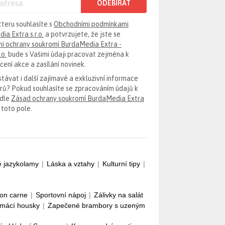
ODEBÍRAT
tteru souhlasíte s
Obchodními podmínkami
ia Extra s.r.o.
a potvrzujete, že jste se
i ochrany soukromí BurdaMedia Extra -
.o.
bude s Vašimi údaji pracovat zejména k
ení akce a zasílání novinek.
távat i další zajímavé a exkluzivní informace
erů? Pokud souhlasíte se zpracováním údajů k
odle
Zásad ochrany soukromí BurdaMedia Extra
 toto pole.
é jazykolamy
|
Láska a vztahy
|
Kulturní tipy
|
con carne
|
Sportovní nápoj
|
Zálivky na salát
mácí housky
|
Zapečené brambory s uzeným