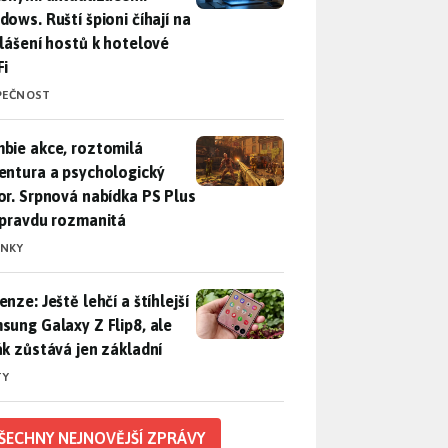
dows. Ruští špioni číhají na
hlášení hostů k hotelové
Fi
PEČNOST
bie akce, roztomilá adventura a psychologický horor. Srpnová
bie akce, roztomilá
entura a psychologický
or. Srpnová nabídka PS Plus
opravdu rozmanitá
INKY
nze: Ještě lehčí a štíhlejší Samsung Galaxy Z Flip8, ale foťák 
nze: Ještě lehčí a štíhlejší
sung Galaxy Z Flip8, ale
ák zůstává jen základní
TY
ŠECHNY NEJNOVĚJŠÍ ZPRÁVY