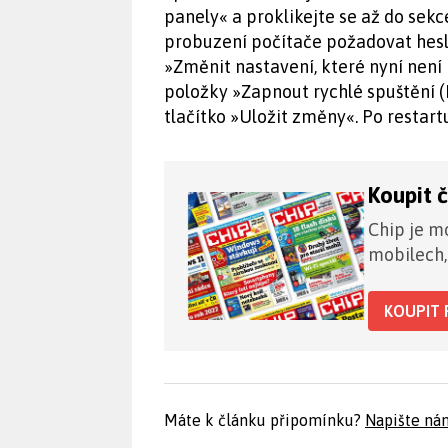
panely« a proklikejte se až do sekc
probuzení počítače požadovat heslo
»Změnit nastavení, které nyní není 
položky »Zapnout rychlé spuštění 
tlačítko »Uložit změny«. Po restar
Koupit 
Chip je mo
mobilech,
KOUPIT 
Máte k článku připomínku?
Napište ná