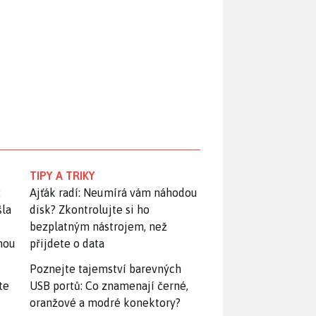
TIPY A TRIKY
:
Ajťák radí: Neumírá vám náhodou
šla
disk? Zkontrolujte si ho
bezplatným nástrojem, než
snou
přijdete o data
Poznejte tajemství barevných
te
USB portů: Co znamenají černé,
oranžové a modré konektory?