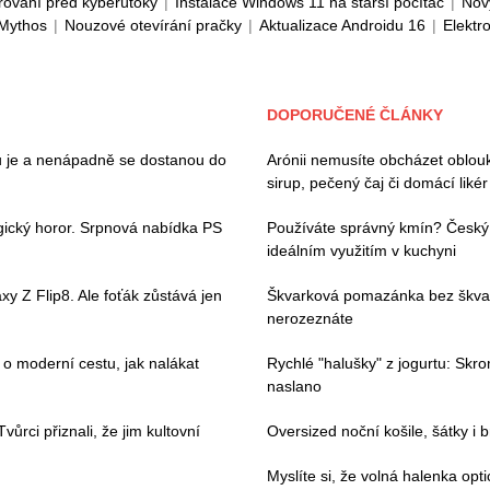
rování před kyberútoky
|
Instalace Windows 11 na starší počítač
|
Nov
 Mythos
|
Nouzové otevírání pračky
|
Aktualizace Androidu 16
|
Elektr
DOPORUČENÉ ČLÁNKY
ou je a nenápadně se dostanou do
Arónii nemusíte obcházet oblouk
sirup, pečený čaj či domácí likér
gický horor. Srpnová nabídka PS
Používáte správný kmín? Český a 
ideálním využitím v kuchyni
y Z Flip8. Ale foťák zůstává jen
Škvarková pomazánka bez škvark
nerozeznáte
 moderní cestu, jak nalákat
Rychlé "halušky" z jogurtu: Skr
naslano
ůrci přiznali, že jim kultovní
Oversized noční košile, šátky i
Myslíte si, že volná halenka op