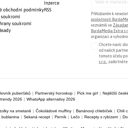
Inzerce
é obchodní podmínky
RSS
Přihlášením k newsle
 soukromí
společnosti BurdaMed
hrany soukromí
seznámili se
Zásadam
ásady
BurdaMedia Extra s.r
organizaci a vyhodnoc
Chcete navíc dos
od našich partn
tomuto účelu p
s.r.o.
, zaškrtněte
lovník puberťáků
|
Partnerský horoskop
|
Pick me girl
|
Nejtěžší česk
trendy 2026
|
WhatsApp alternativy 2026
zolky na smetaně
|
Čokoládové muffiny
|
Banánový chlebíček
|
Chili 
 bublanina
|
Sekaná recept
|
Perník
|
Lečo
|
Recepty s rybízem
|
Do