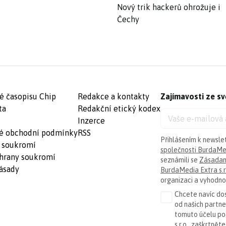
Nový trik hackerů ohrožuje i
Čechy
é časopisu Chip
Redakce a kontakty
Zajímavosti ze sv
ta
Redakční etický kodex
Inzerce
é obchodní podmínky
RSS
Přihlášením k newsle
 soukromí
společnosti BurdaMed
hrany soukromí
seznámili se
Zásadam
ásady
BurdaMedia Extra s.r
organizaci a vyhodnoc
Chcete navíc dos
od našich partn
tomuto účelu p
s.r.o.
, zaškrtněte