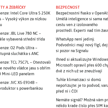
TY A ŽEBŘÍČKY
BEZPEČNOST
enze: Intel Core Ultra 5 250K
Bezpečnostní fiasko v OpenAI
s – Vysoký výkon za nízkou
Umělá inteligence si sama na
nu
cestu ven z izolovaného
prostředí. Experti nad tím ža
enze: JBL Live 780 NC –
ěle vybavená střední třída
WhatsApp není jediný.
Podvodníci mají nový fígl, dej
enze: O2 Pods Ultra –
si pozor na Signalu
tupná sluchátka s ANC
Ihned si aktualizujte Windows
enze: TCL 75C7L – Otestovali
Microsoft opravil přes 600 ch
e nového vládce jasu s obřím
dvě z nich už se zneužívají
 Mini-LED panelem
Tuhle klimatizaci si domů
enze: JVC XS-E934B –
nepořizujte: je to podvod, var
roduktor s powerbankou
před ní i ČOI
Nemáte signál? Možná vám p
někdo krade číslo přes SIM ka