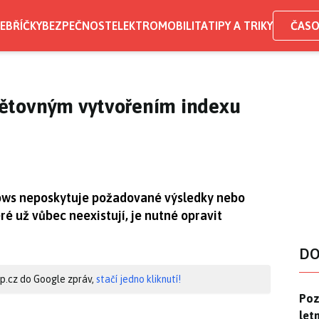
EBŘÍČKY
BEZPEČNOST
ELEKTROMOBILITA
TIPY A TRIKY
ČASO
ětovným vytvořením indexu
ows neposkytuje požadované výsledky nebo
é už vůbec neexistují, je nutné opravit
DO
hip.cz do Google zpráv,
stačí jedno kliknutí!
Pozo
Poz
letn