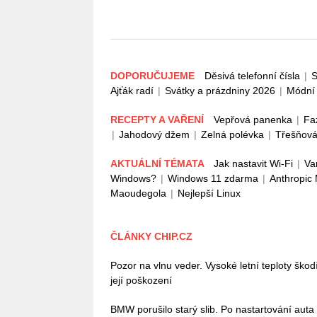
DOPORUČUJEME
Děsivá telefonní čísla
|
S
Ajťák radí
|
Svátky a prázdniny 2026
|
Módní 
RECEPTY A VAŘENÍ
Vepřová panenka
|
Fa
|
Jahodový džem
|
Zelná polévka
|
Třešňová
AKTUÁLNÍ TÉMATA
Jak nastavit Wi-Fi
|
Va
Windows?
|
Windows 11 zdarma
|
Anthropic
Maoudegola
|
Nejlepší Linux
ČLÁNKY CHIP.CZ
Pozor na vlnu veder. Vysoké letní teploty škodí 
její poškození
BMW porušilo starý slib. Po nastartování auta