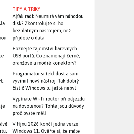
TIPY A TRIKY
:
Ajťák radí: Neumírá vám náhodou
šla
disk? Zkontrolujte si ho
bezplatným nástrojem, než
snou
přijdete o data
Poznejte tajemství barevných
te
USB portů: Co znamenají černé,
oranžové a modré konektory?
.
Programátor si řekl dost a sám
yb,
vyvinul nový nástroj. Tak dobrý
čistič Windows tu ještě nebyl
Vypínáte Wi-Fi router při odjezdu
uje
na dovolenou? Tohle jsou důvody,
proč byste měli
rávě
V říjnu 2026 končí jedna verze
rtu.
Windows 11. Ověřte si, že máte