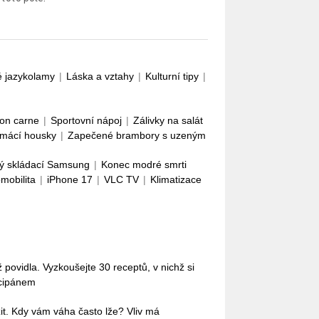
é jazykolamy
|
Láska a vztahy
|
Kulturní tipy
|
con carne
|
Sportovní nápoj
|
Zálivky na salát
mácí housky
|
Zapečené brambory s uzeným
ý skládací Samsung
|
Konec modré smrti
omobilita
|
iPhone 17
|
VLC TV
|
Klimatizace
povidla. Vyzkoušejte 30 receptů, v nichž si
rcipánem
it. Kdy vám váha často lže? Vliv má