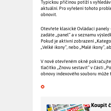
Typickou příčinou potíží s vyhledá
aktuální. Pro vyřešení tohoto prob
obnovit.
Otevřete klasické Ovládací panely 
zadáte „panel“ a v seznamu výsledk
Pokud je aktivní zobrazení „Katego
„Velké ikony“, nebo „Malé ikony“, a
V nově otevřeném okně pokračujte 
tlačítko „Znovu sestavit“ v části „P
obnovy indexového souboru může tr
Koupit 