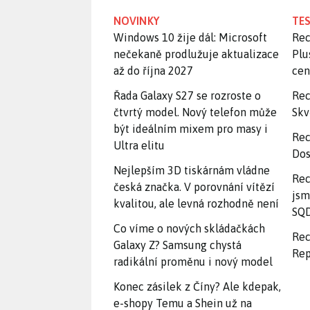
NOVINKY
TES
Windows 10 žije dál: Microsoft
Rec
nečekaně prodlužuje aktualizace
Plu
až do října 2027
ce
Řada Galaxy S27 se rozroste o
Rec
čtvrtý model. Nový telefon může
Skv
být ideálním mixem pro masy i
Rec
Ultra elitu
Dos
Nejlepším 3D tiskárnám vládne
Rec
česká značka. V porovnání vítězí
jsm
kvalitou, ale levná rozhodně není
SQD
Co víme o nových skládačkách
Rec
Galaxy Z? Samsung chystá
Rep
radikální proměnu i nový model
Konec zásilek z Číny? Ale kdepak,
e-shopy Temu a Shein už na