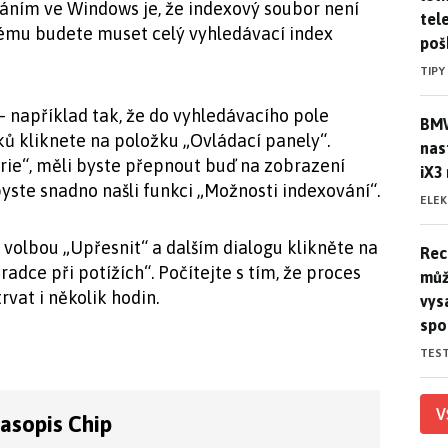
váním ve Windows je, že indexový soubor není
tele
lému budete muset celý vyhledávací index
poš
TIPY
– například tak, že do vyhledávacího pole
BMW
BMW
ů kliknete na položku „Ovládací panely“.
nas
rie“, měli byste přepnout buď na zobrazení
iX3
byste snadno našli funkci „Možnosti indexování“.
ELE
volbou „Upřesnit“ a dalším dialogu klikněte na
Rec
Rec
oradce při potížích“. Počítejte s tím, že proces
můž
vat i několik hodin.
vys
spo
TES
V
časopis Chip