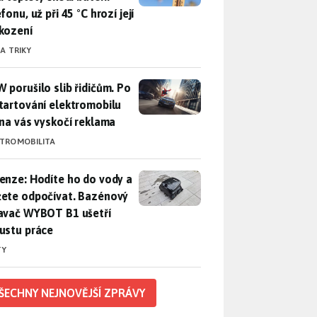
fonu, už při 45 °C hrozí její
kození
 A TRIKY
 porušilo slib řidičům. Po nastartování elektromobilu iX3 na 
 porušilo slib řidičům. Po
tartování elektromobilu
 na vás vyskočí reklama
KTROMOBILITA
enze: Hodíte ho do vody a můžete odpočívat. Bazénový vysava
enze: Hodíte ho do vody a
ete odpočívat. Bazénový
avač WYBOT B1 ušetří
ustu práce
TY
ŠECHNY NEJNOVĚJŠÍ ZPRÁVY