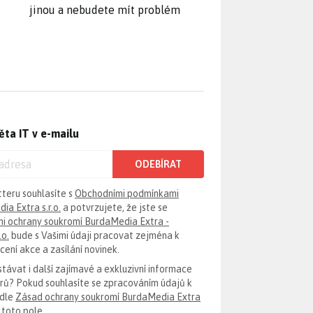
jinou a nebudete mít problém
ěta IT v e-mailu
ODEBÍRAT
tteru souhlasíte s
Obchodními podmínkami
ia Extra s.r.o.
a potvrzujete, že jste se
i ochrany soukromí BurdaMedia Extra -
.o.
bude s Vašimi údaji pracovat zejména k
ení akce a zasílání novinek.
távat i další zajímavé a exkluzivní informace
erů? Pokud souhlasíte se zpracováním údajů k
odle
Zásad ochrany soukromí BurdaMedia Extra
 toto pole.