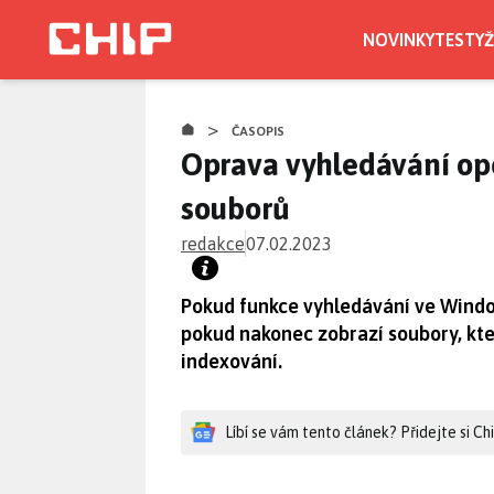
Přejít
k
NOVINKY
TESTY
Ž
hlavnímu
obsahu
>
ČASOPIS
Oprava vyhledávání op
souborů
redakce
07.02.2023
Pokud funkce vyhledávání ve Wind
pokud nakonec zobrazí soubory, kter
indexování.
Líbí se vám tento článek? Přidejte si C