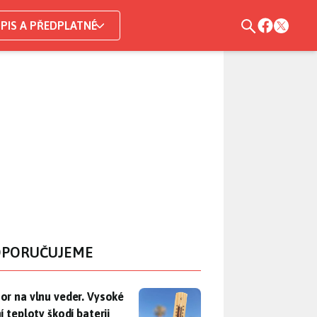
PIS A PŘEDPLATNÉ
PORUČUJEME
r na vlnu veder. Vysoké letní teploty škodí baterii telefonu, už
or na vlnu veder. Vysoké
í teploty škodí baterii