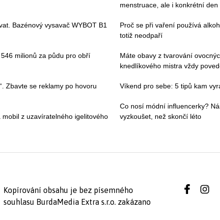
menstruace, ale i konkrétní den
ívat. Bazénový vysavač WYBOT B1
Proč se při vaření používá alkoh
totiž neodpaří
i 546 milionů za půdu pro obří
Máte obavy z tvarování ovocnýc
knedlíkového mistra vždy pove
“. Zbavte se reklamy po hovoru
Víkend pro sebe: 5 tipů kam vyraz
Co nosí módní influencerky? Ná
 mobil z uzavíratelného igelitového
vyzkoušet, než skončí léto
Kopírování obsahu je bez písemného
souhlasu BurdaMedia Extra s.r.o. zakázano