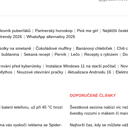
lovník puberťáků
|
Partnerský horoskop
|
Pick me girl
|
Nejtěžší česk
trendy 2026
|
WhatsApp alternativy 2026
zolky na smetaně
|
Čokoládové muffiny
|
Banánový chlebíček
|
Chili 
 bublanina
|
Sekaná recept
|
Perník
|
Lečo
|
Recepty s rybízem
|
Do
rování před kyberútoky
|
Instalace Windows 11 na starší počítač
|
Nov
 Mythos
|
Nouzové otevírání pračky
|
Aktualizace Androidu 16
|
Elektr
DOPORUČENÉ ČLÁNKY
baterii telefonu, už při 45 °C hrozí
Švestková sezona nabízí víc než 
švestky rozumí s mákem či ma
 na vás vyskočí reklama se Spider-
Nejhorší čas, kdy se můžete váž