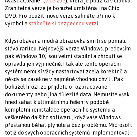
Avast CCleaner (
více zde
), která je použita v článku.
Zranitelná verze je bohužel umístěna i na Chip
DVD. Pro použití nové verze sáhněte přímo k
výrobci a
stáhněte si bezpečnou verzi
.
Kdysi obávaná modrá obrazovka smrti se pomalu
stává raritou. Nejnovější verze Windows, především
pak Windows 10, jsou velmi stabilní a zhroutí se
opravdu jen výjimečně. I tak ale tento operační
systém nemusí vždy nastartovat zcela korektně a
někdy se zasekne v nejméně vhodnou chvíli. Pak
bohužel hrozí, že přijdete o rozpracované
dokumenty nebo jiná důležitá data. Nemusíte však
hned sahat k ultimátnímu řešení v podobě
kompletní reinstalace operačního systému a
veškerého dalšího softwaru, když vaše Windows
přestanou běhat plynule a bez problému. Microsoft
totiž do svých operačních systémů implementoval