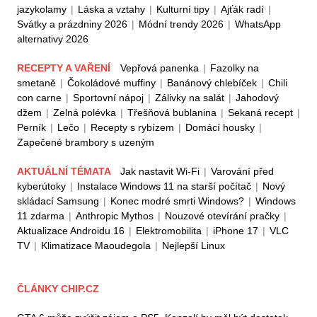
jazykolamy
|
Láska a vztahy
|
Kulturní tipy
|
Ajťák radí
|
Svátky a prázdniny 2026
|
Módní trendy 2026
|
WhatsApp
alternativy 2026
RECEPTY A VAŘENÍ
Vepřová panenka
|
Fazolky na
smetaně
|
Čokoládové muffiny
|
Banánový chlebíček
|
Chili
con carne
|
Sportovní nápoj
|
Zálivky na salát
|
Jahodový
džem
|
Zelná polévka
|
Třešňová bublanina
|
Sekaná recept
|
Perník
|
Lečo
|
Recepty s rybízem
|
Domácí housky
|
Zapečené brambory s uzeným
AKTUÁLNÍ TÉMATA
Jak nastavit Wi-Fi
|
Varování před
kyberútoky
|
Instalace Windows 11 na starší počítač
|
Nový
skládací Samsung
|
Konec modré smrti Windows?
|
Windows
11 zdarma
|
Anthropic Mythos
|
Nouzové otevírání pračky
|
Aktualizace Androidu 16
|
Elektromobilita
|
iPhone 17
|
VLC
TV
|
Klimatizace Maoudegola
|
Nejlepší Linux
ČLÁNKY CHIP.CZ