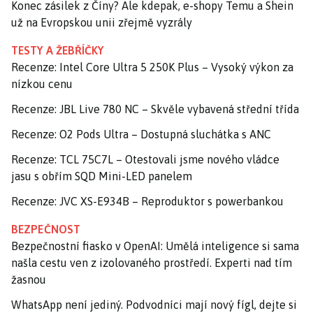
Konec zásilek z Číny? Ale kdepak, e-shopy Temu a Shein
už na Evropskou unii zřejmě vyzrály
TESTY A ŽEBŘÍČKY
Recenze: Intel Core Ultra 5 250K Plus – Vysoký výkon za
nízkou cenu
Recenze: JBL Live 780 NC – Skvěle vybavená střední třída
Recenze: O2 Pods Ultra – Dostupná sluchátka s ANC
Recenze: TCL 75C7L – Otestovali jsme nového vládce
jasu s obřím SQD Mini-LED panelem
Recenze: JVC XS-E934B – Reproduktor s powerbankou
BEZPEČNOST
Bezpečnostní fiasko v OpenAI: Umělá inteligence si sama
našla cestu ven z izolovaného prostředí. Experti nad tím
žasnou
WhatsApp není jediný. Podvodníci mají nový fígl, dejte si