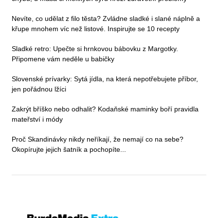
Nevíte, co udělat z filo těsta? Zvládne sladké i slané náplně a
křupe mnohem víc než listové. Inspirujte se 10 recepty
Sladké retro: Upečte si hrnkovou bábovku z Margotky.
Připomene vám neděle u babičky
Slovenské prívarky: Sytá jídla, na která nepotřebujete příbor,
jen pořádnou lžíci
Zakrýt bříško nebo odhalit? Kodaňské maminky boří pravidla
mateřství i módy
Proč Skandinávky nikdy neříkají, že nemají co na sebe?
Okopírujte jejich šatník a pochopíte...