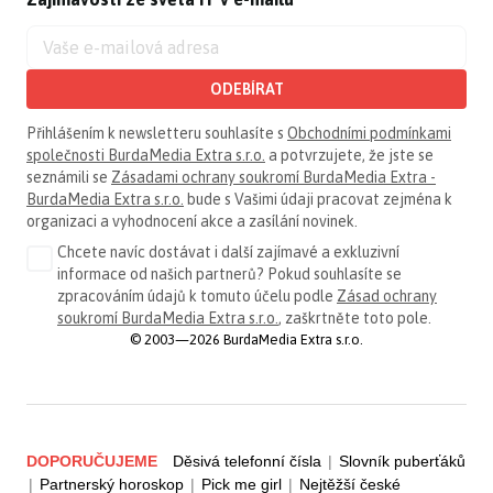
ODEBÍRAT
Přihlášením k newsletteru souhlasíte s
Obchodními podmínkami
společnosti BurdaMedia Extra s.r.o.
a potvrzujete, že jste se
seznámili se
Zásadami ochrany soukromí BurdaMedia Extra -
BurdaMedia Extra s.r.o.
bude s Vašimi údaji pracovat zejména k
organizaci a vyhodnocení akce a zasílání novinek.
Chcete navíc dostávat i další zajímavé a exkluzivní
informace od našich partnerů? Pokud souhlasíte se
zpracováním údajů k tomuto účelu podle
Zásad ochrany
soukromí BurdaMedia Extra s.r.o.
, zaškrtněte toto pole.
© 2003—2026 BurdaMedia Extra s.r.o.
DOPORUČUJEME
Děsivá telefonní čísla
|
Slovník puberťáků
|
Partnerský horoskop
|
Pick me girl
|
Nejtěžší české