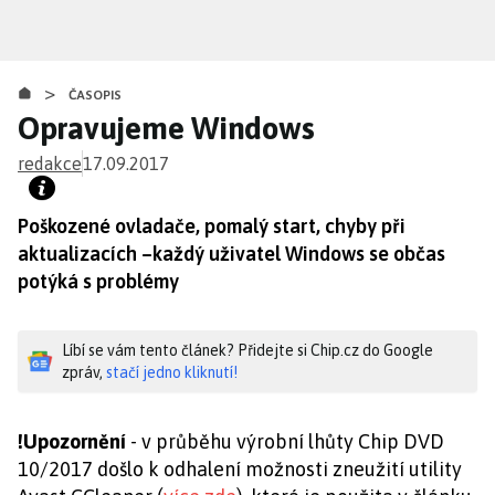
Přejít
k
hlavnímu
>
obsahu
ČASOPIS
Opravujeme Windows
redakce
17.09.2017
Poškozené ovladače, pomalý start, chyby při
aktualizacích –každý uživatel Windows se občas
potýká s problémy
Líbí se vám tento článek? Přidejte si Chip.cz do Google
zpráv,
stačí jedno kliknutí!
!Upozornění
- v průběhu výrobní lhůty Chip DVD
10/2017 došlo k odhalení možnosti zneužití utility