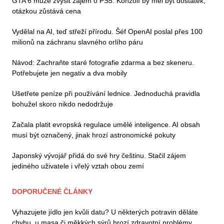
GTA 6 může zvýšit zájem o PS5. Konzolí by měl být dostatek,
otázkou zůstává cena
Vydělal na AI, teď střeží přírodu. Šéf OpenAI poslal přes 100
milionů na záchranu slavného orlího páru
Návod: Zachraňte staré fotografie zdarma a bez skeneru.
Potřebujete jen negativ a dva mobily
Ušetřete peníze při používání lednice. Jednoduchá pravidla
bohužel skoro nikdo nedodržuje
Začala platit evropská regulace umělé inteligence. AI obsah
musí být označený, jinak hrozí astronomické pokuty
Japonský vývojář přidá do své hry češtinu. Stačil zájem
jediného uživatele i vřelý vztah obou zemí
DOPORUČENÉ ČLÁNKY
Vyhazujete jídlo jen kvůli datu? U některých potravin děláte
chybu, u masa či měkkých sýrů hrozí zdravotní problémy