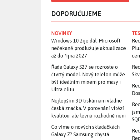
DOPORUČUJEME
NOVINKY
TES
Windows 10 žije dál: Microsoft
Rec
nečekaně prodlužuje aktualizace
Plu
až do října 2027
ce
Řada Galaxy S27 se rozroste o
Rec
čtvrtý model. Nový telefon může
Skv
být ideálním mixem pro masy i
Rec
Ultra elitu
Dos
Nejlepším 3D tiskárnám vládne
Rec
česká značka. V porovnání vítězí
jsm
kvalitou, ale levná rozhodně není
SQD
Co víme o nových skládačkách
Rec
Galaxy Z? Samsung chystá
Rep