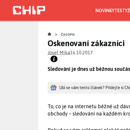
Přejít
k
NOVINKY
TESTY
Ž
hlavnímu
obsahu
>
ČASOPIS
Oskenovaní zákazníci
Josef Mika
16.10.2017
Sledování je dnes už běžnou součás
Líbí se vám tento článek? Přidejte si C
To, co je na internetu běžné už dávn
obchody – sledování na každém krok