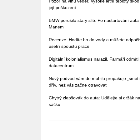
Pozor na vlnu veder. Vysoké letní teploty škodí 
její poškození
BMW porušilo starý slib. Po nastartování auta
Manem
Recenze: Hodíte ho do vody a můžete odpoč
ušetří spoustu práce
Digitální kolonialismus narazil. Farmáři odmítl
datacentrum
Nový podvod vám do mobilu propašuje „smetí
dřív, než vás začne otravovat
Chytrý zlepšovák do auta: Udělejte si držák na
sáčku