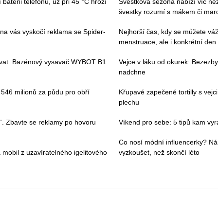
baterii telefonu, už při 45 °C hrozí
Švestková sezona nabízí víc než 
švestky rozumí s mákem či ma
 na vás vyskočí reklama se Spider-
Nejhorší čas, kdy se můžete váž
menstruace, ale i konkrétní den
ívat. Bazénový vysavač WYBOT B1
Vejce v láku od okurek: Bezezbyt
nadchne
i 546 milionů za půdu pro obří
Křupavé zapečené tortilly s vej
plechu
“. Zbavte se reklamy po hovoru
Víkend pro sebe: 5 tipů kam vyraz
Co nosí módní influencerky? Ná
 mobil z uzavíratelného igelitového
vyzkoušet, než skončí léto