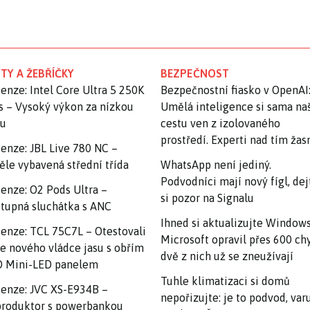
TY A ŽEBŘÍČKY
BEZPEČNOST
enze: Intel Core Ultra 5 250K
Bezpečnostní fiasko v OpenAI
s – Vysoký výkon za nízkou
Umělá inteligence si sama na
nu
cestu ven z izolovaného
prostředí. Experti nad tím ža
enze: JBL Live 780 NC –
ěle vybavená střední třída
WhatsApp není jediný.
Podvodníci mají nový fígl, dej
enze: O2 Pods Ultra –
si pozor na Signalu
tupná sluchátka s ANC
Ihned si aktualizujte Windows
enze: TCL 75C7L – Otestovali
Microsoft opravil přes 600 ch
e nového vládce jasu s obřím
dvě z nich už se zneužívají
 Mini-LED panelem
Tuhle klimatizaci si domů
enze: JVC XS-E934B –
nepořizujte: je to podvod, var
roduktor s powerbankou