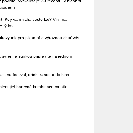
povidla. Vyzkoušejte 30 receptů, v nichž si
rcipánem
it. Kdy vám váha často lže? Vliv má
 v týdnu
kový trik pro pikantní a výraznou chuť vás
ci, sýrem a šunkou připravíte na jednom
it na festival, drink, rande a do kina
sledující barevné kombinace musíte