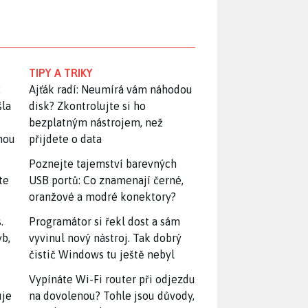
TIPY A TRIKY
:
Ajťák radí: Neumírá vám náhodou
šla
disk? Zkontrolujte si ho
bezplatným nástrojem, než
snou
přijdete o data
Poznejte tajemství barevných
te
USB portů: Co znamenají černé,
oranžové a modré konektory?
.
Programátor si řekl dost a sám
yb,
vyvinul nový nástroj. Tak dobrý
čistič Windows tu ještě nebyl
Vypínáte Wi-Fi router při odjezdu
uje
na dovolenou? Tohle jsou důvody,