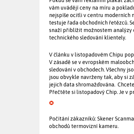
Pokud se vám reklamní plakát začn
vám uvádějí ceny na míru a pokladn
nejspíše ocitli v centru moderních
testuje řada obchodních řetězců. S
snaží přiblížit možnostem analýzy 
technického sledování klientely.
V článku v listopadovém Chipu pop
V zásadě se v evropském maloobch
sledování v obchodech. Všechny js
jsou obvykle navrženy tak, aby si z
jejich data shromažďována. Chcete
Přečtěte si listopadový Chip. Je v pr
Počítání zákazníků: Skener Scanma
obchodů termovizní kameru.