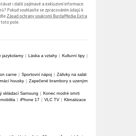
távat i další zajímavé a exkluzivní informace
erů? Pokud souhlasíte se zpracováním údajů k
odle
Zásad ochrany soukromí BurdaMedia Extra
 toto pole.
é jazykolamy
|
Láska a vztahy
|
Kulturní tipy
|
con carne
|
Sportovní nápoj
|
Zálivky na salát
mácí housky
|
Zapečené brambory s uzeným
ý skládací Samsung
|
Konec modré smrti
omobilita
|
iPhone 17
|
VLC TV
|
Klimatizace