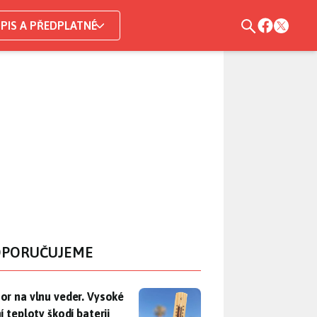
PIS A PŘEDPLATNÉ
PORUČUJEME
r na vlnu veder. Vysoké letní teploty škodí baterii telefonu, už
or na vlnu veder. Vysoké
í teploty škodí baterii