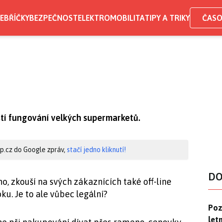
EBŘÍČKY
BEZPEČNOST
ELEKTROMOBILITA
TIPY A TRIKY
ČASO
tí fungování velkých supermarketů.
hip.cz do Google zpráv,
stačí jedno kliknutí!
DO
o, zkouší na svých zákaznících také off-line
u. Je to ale vůbec legální?
Pozo
Poz
letn