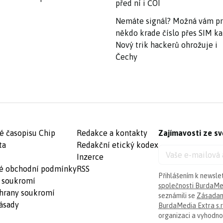
před ní i ČOI
Nemáte signál? Možná vám p
někdo krade číslo přes SIM ka
Nový trik hackerů ohrožuje i
Čechy
é časopisu Chip
Redakce a kontakty
Zajímavosti ze sv
ta
Redakční etický kodex
Inzerce
é obchodní podmínky
RSS
Přihlášením k newsle
 soukromí
společnosti BurdaMed
hrany soukromí
seznámili se
Zásadam
ásady
BurdaMedia Extra s.r
organizaci a vyhodnoc