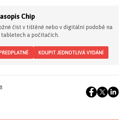
časopis Chip
žné číst v tištěné nebo v digitální podobě na
 tabletech a počítačích.
PŘEDPLATNÉ
KOUPIT JEDNOTLIVÁ VYDÁNÍ
m