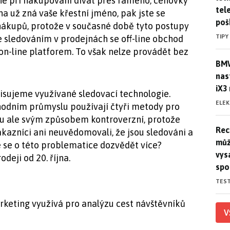
e při nakupování dívat přes rameno, cenovky
tele
a už zná vaše křestní jméno, pak jste se
poš
 nákupů, protože v současné době tyto postupy
TIPY
e sledováním v prodejnách se off-line obchod
on-line platforem. To však nelze provádět bez
BMW
BMW
nas
iX3
isujeme využívané sledovací technologie.
ELE
odním průmyslu používají čtyři metody pro
ou ale svým způsobem kontroverzní, protože
Rec
Rec
ákazníci ani neuvědomovali, že jsou sledováni a
můž
 se o této problematice dozvědět více?
vys
odeji od 20. října.
spo
TES
rketing využívá pro analýzu cest návštěvníků
V