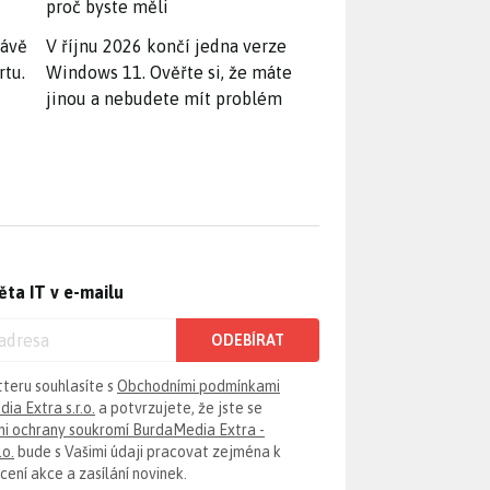
proč byste měli
rávě
V říjnu 2026 končí jedna verze
rtu.
Windows 11. Ověřte si, že máte
jinou a nebudete mít problém
ěta IT v e-mailu
ODEBÍRAT
tteru souhlasíte s
Obchodními podmínkami
ia Extra s.r.o.
a potvrzujete, že jste se
i ochrany soukromí BurdaMedia Extra -
.o.
bude s Vašimi údaji pracovat zejména k
ení akce a zasílání novinek.