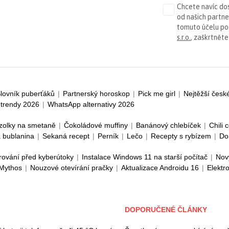
Chcete navíc dos
od našich partn
tomuto účelu p
s.r.o.
, zaškrtněte
lovník puberťáků
|
Partnerský horoskop
|
Pick me girl
|
Nejtěžší česk
trendy 2026
|
WhatsApp alternativy 2026
zolky na smetaně
|
Čokoládové muffiny
|
Banánový chlebíček
|
Chili 
 bublanina
|
Sekaná recept
|
Perník
|
Lečo
|
Recepty s rybízem
|
Do
rování před kyberútoky
|
Instalace Windows 11 na starší počítač
|
Nov
 Mythos
|
Nouzové otevírání pračky
|
Aktualizace Androidu 16
|
Elektr
DOPORUČENÉ ČLÁNKY