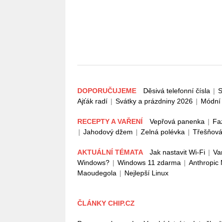
DOPORUČUJEME
Děsivá telefonní čísla
|
S
Ajťák radí
|
Svátky a prázdniny 2026
|
Módní 
RECEPTY A VAŘENÍ
Vepřová panenka
|
Fa
|
Jahodový džem
|
Zelná polévka
|
Třešňová
AKTUÁLNÍ TÉMATA
Jak nastavit Wi-Fi
|
Va
Windows?
|
Windows 11 zdarma
|
Anthropic
Maoudegola
|
Nejlepší Linux
ČLÁNKY CHIP.CZ