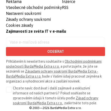
Reklama
Inzerce
Všeobecné obchodní podmínky
RSS
Nastavení soukromí
Zásady ochrany soukromí
Cookies zásady
Zajímavosti ze světa IT v e-mailu
ODEBÍRAT
Přihlášením k newsletteru souhlasíte s
Obchodními podmínkami
společnosti BurdaMedia Extra s.r.o.
a potvrzujete, že jste se
seznámili se
Zásadami ochrany soukromí BurdaMedia Extra -
BurdaMedia Extra s.r.o.
bude s Vašimi údaji pracovat zejména k
organizaci a vyhodnocení akce a zasílání novinek.
Chcete navíc dostávat i další zajímavé a exkluzivní
informace od našich partnerů? Pokud souhlasíte se
zpracováním údajů k tomuto účelu podle
Zásad ochrany
soukromí BurdaMedia Extra s.r.o.
, zaškrtněte toto pole.
© 2003—2026 BurdaMedia Extra s.r.o.