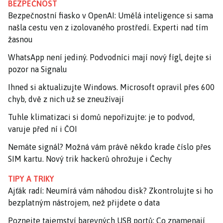
BEZPEČNOST
Bezpečnostní fiasko v OpenAI: Umělá inteligence si sama
našla cestu ven z izolovaného prostředí. Experti nad tím
žasnou
WhatsApp není jediný. Podvodníci mají nový fígl, dejte si
pozor na Signalu
Ihned si aktualizujte Windows. Microsoft opravil přes 600
chyb, dvě z nich už se zneužívají
Tuhle klimatizaci si domů nepořizujte: je to podvod,
varuje před ní i ČOI
Nemáte signál? Možná vám právě někdo krade číslo přes
SIM kartu. Nový trik hackerů ohrožuje i Čechy
TIPY A TRIKY
Ajťák radí: Neumírá vám náhodou disk? Zkontrolujte si ho
bezplatným nástrojem, než přijdete o data
Poznejte tajemství barevných USB portů: Co znamenají