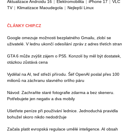
Aktualizace Androidu 16
|
Elektromobilita
|
iPhone 17
|
VLC
TV
|
Klimatizace Maoudegola
|
Nejlepší Linux
ČLÁNKY CHIP.CZ
Google omezuje možnosti bezplatného Gmailu, zlobí se
uživatelé. V lednu ukončí odesílání zpráv z adres třetích stran
GTA 6 může zvýšit zájem o PS5. Konzolí by měl být dostatek,
otázkou zůstává cena
Vydělal na AI, teď střeží přírodu. Šéf OpenAI poslal přes 100
milionů na záchranu slavného orlího páru
Návod: Zachraňte staré fotografie zdarma a bez skeneru.
Potřebujete jen negativ a dva mobily
Ušetřete peníze při používání lednice. Jednoduchá pravidla
bohužel skoro nikdo nedodržuje
Začala platit evropská regulace umělé inteligence. AI obsah