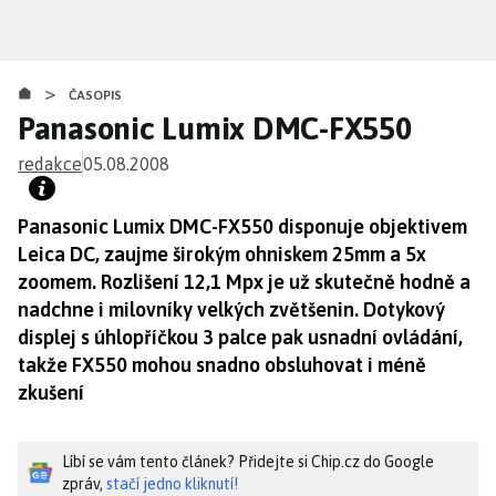
Přejít
k
hlavnímu
>
obsahu
ČASOPIS
Panasonic Lumix DMC-FX550
redakce
05.08.2008
Panasonic Lumix DMC-FX550 disponuje objektivem
Leica DC, zaujme širokým ohniskem 25mm a 5x
zoomem. Rozlišení 12,1 Mpx je už skutečně hodně a
nadchne i milovníky velkých zvětšenin. Dotykový
displej s úhlopříčkou 3 palce pak usnadní ovládání,
takže FX550 mohou snadno obsluhovat i méně
zkušení
Líbí se vám tento článek? Přidejte si Chip.cz do Google
zpráv,
stačí jedno kliknutí!