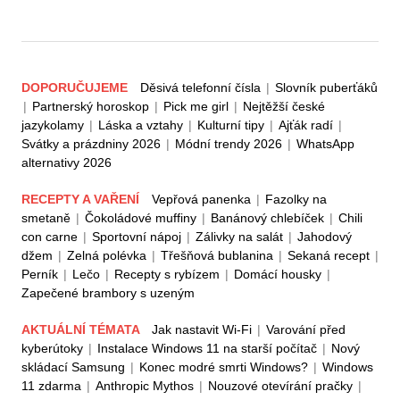
DOPORUČUJEME
Děsivá telefonní čísla
|
Slovník puberťáků
|
Partnerský horoskop
|
Pick me girl
|
Nejtěžší české
jazykolamy
|
Láska a vztahy
|
Kulturní tipy
|
Ajťák radí
|
Svátky a prázdniny 2026
|
Módní trendy 2026
|
WhatsApp
alternativy 2026
RECEPTY A VAŘENÍ
Vepřová panenka
|
Fazolky na
smetaně
|
Čokoládové muffiny
|
Banánový chlebíček
|
Chili
con carne
|
Sportovní nápoj
|
Zálivky na salát
|
Jahodový
džem
|
Zelná polévka
|
Třešňová bublanina
|
Sekaná recept
|
Perník
|
Lečo
|
Recepty s rybízem
|
Domácí housky
|
Zapečené brambory s uzeným
AKTUÁLNÍ TÉMATA
Jak nastavit Wi-Fi
|
Varování před
kyberútoky
|
Instalace Windows 11 na starší počítač
|
Nový
skládací Samsung
|
Konec modré smrti Windows?
|
Windows
11 zdarma
|
Anthropic Mythos
|
Nouzové otevírání pračky
|