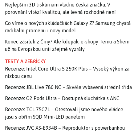
Nejlepším 3D tiskárnám vládne česká značka. V
porovnání vítězí kvalitou, ale levná rozhodně není
Co víme o nových skládačkách Galaxy Z? Samsung chystá
radikální proměnu i nový model
Konec zásilek z Číny? Ale kdepak, e-shopy Temu a Shein
už na Evropskou unii zřejmě vyzrály
TESTY A ŽEBŘÍČKY
Recenze: Intel Core Ultra 5 250K Plus – Vysoký výkon za
nízkou cenu
Recenze: JBL Live 780 NC – Skvěle vybavená střední třída
Recenze: O2 Pods Ultra – Dostupná sluchátka s ANC
Recenze: TCL 75C7L – Otestovali jsme nového vládce
jasu s obřím SQD Mini-LED panelem
Recenze: JVC XS-E934B – Reproduktor s powerbankou