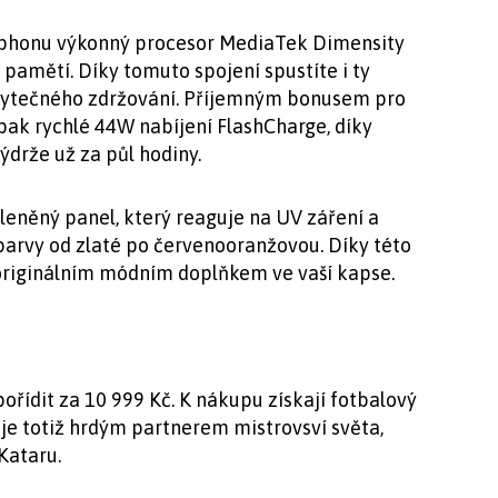
tphonu výkonný procesor MediaTek Dimensity
 pamětí. Díky tomuto spojení spustíte i ty
zbytečného zdržování. Příjemným bonusem pro
pak rychlé 44W nabíjení FlashCharge, díky
ýdrže už za půl hodiny.
kleněný panel, který reaguje na UV záření a
barvy od zlaté po červenooranžovou. Díky této
 originálním módním doplňkem ve vaší kapse.
ořídit za 10 999 Kč. K nákupu získají fotbalový
 je totiž hrdým partnerem mistrovsví světa,
Kataru.