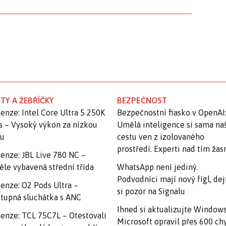
TY A ŽEBŘÍČKY
BEZPEČNOST
enze: Intel Core Ultra 5 250K
Bezpečnostní fiasko v OpenAI
s – Vysoký výkon za nízkou
Umělá inteligence si sama na
nu
cestu ven z izolovaného
prostředí. Experti nad tím ža
enze: JBL Live 780 NC –
ěle vybavená střední třída
WhatsApp není jediný.
Podvodníci mají nový fígl, dej
enze: O2 Pods Ultra –
si pozor na Signalu
tupná sluchátka s ANC
Ihned si aktualizujte Windows
enze: TCL 75C7L – Otestovali
Microsoft opravil přes 600 ch