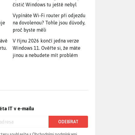
čistič Windows tu ještě nebyl
Vypínáte Wi-Fi router při odjezdu
uje
na dovolenou? Tohle jsou důvody,
proč byste měli
rávě
V říjnu 2026 končí jedna verze
rtu.
Windows 11. Ověřte si, že máte
jinou a nebudete mít problém
ěta IT v e-mailu
ODEBÍRAT
tteru souhlasíte s
Obchodními podmínkami