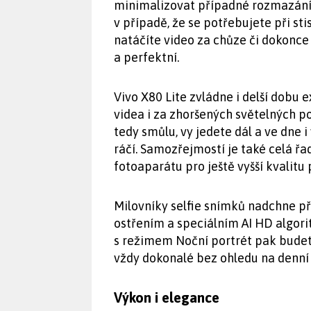
minimalizovat případné rozmazání př
v případě, že se potřebujete při st
natáčíte video za chůze či dokonc
a perfektní.
Vivo X80 Lite zvládne i delší dobu 
videa i za zhoršených světelných p
tedy smůlu, vy jedete dál a ve dne i
ráčí. Samozřejmostí je také celá řa
fotoaparátu pro ještě vyšší kvalitu
Milovníky selfie snímků nadchne 
ostřením a speciálním AI HD algori
s režimem Noční portrét pak budete 
vždy dokonalé bez ohledu na denní 
Výkon i elegance