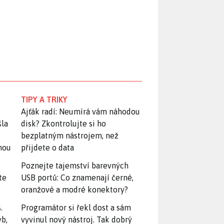
TIPY A TRIKY
:
Ajťák radí: Neumírá vám náhodou
šla
disk? Zkontrolujte si ho
bezplatným nástrojem, než
snou
přijdete o data
Poznejte tajemství barevných
te
USB portů: Co znamenají černé,
oranžové a modré konektory?
.
Programátor si řekl dost a sám
yb,
vyvinul nový nástroj. Tak dobrý