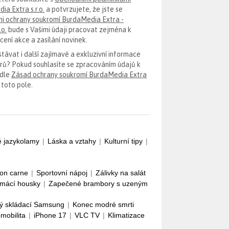
ia Extra s.r.o.
a potvrzujete, že jste se
i ochrany soukromí BurdaMedia Extra -
.o.
bude s Vašimi údaji pracovat zejména k
ení akce a zasílání novinek.
távat i další zajímavé a exkluzivní informace
erů? Pokud souhlasíte se zpracováním údajů k
odle
Zásad ochrany soukromí BurdaMedia Extra
 toto pole.
é jazykolamy
|
Láska a vztahy
|
Kulturní tipy
|
con carne
|
Sportovní nápoj
|
Zálivky na salát
mácí housky
|
Zapečené brambory s uzeným
ý skládací Samsung
|
Konec modré smrti
omobilita
|
iPhone 17
|
VLC TV
|
Klimatizace