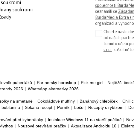
 soukromí
společnosti BurdaMed
hrany soukromí
seznámili se
Zásadam
ásady
BurdaMedia Extra s.r
organizaci a vyhodnoc
Chcete navíc dos
od našich partn
tomuto účelu p
s.r.o.
, zaškrtněte
lovník puberťáků
|
Partnerský horoskop
|
Pick me girl
|
Nejtěžší česk
trendy 2026
|
WhatsApp alternativy 2026
zolky na smetaně
|
Čokoládové muffiny
|
Banánový chlebíček
|
Chili 
 bublanina
|
Sekaná recept
|
Perník
|
Lečo
|
Recepty s rybízem
|
Do
rování před kyberútoky
|
Instalace Windows 11 na starší počítač
|
Nov
 Mythos
|
Nouzové otevírání pračky
|
Aktualizace Androidu 16
|
Elektr