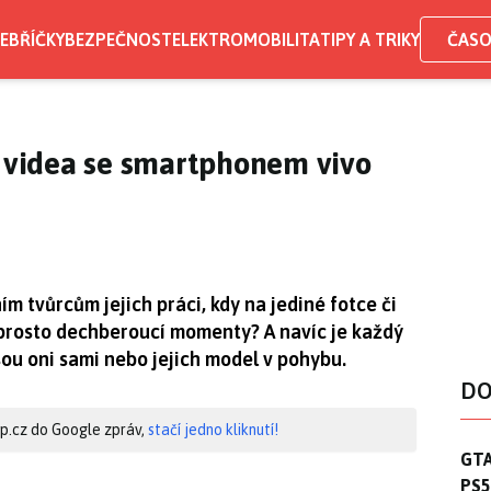
EBŘÍČKY
BEZPEČNOST
ELEKTROMOBILITA
TIPY A TRIKY
ČASO
a videa se smartphonem vivo
ím tvůrcům jejich práci, kdy na jediné fotce či
prosto dechberoucí momenty? A navíc je každý
jsou oni sami nebo jejich model v pohybu.
DO
hip.cz do Google zpráv,
stačí jedno kliknutí!
GTA
GTA
PS5