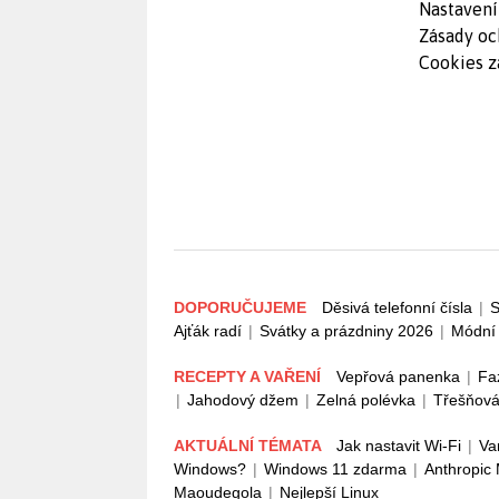
Nastavení
Zásady oc
Cookies z
DOPORUČUJEME
Děsivá telefonní čísla
|
S
Ajťák radí
|
Svátky a prázdniny 2026
|
Módní 
RECEPTY A VAŘENÍ
Vepřová panenka
|
Fa
|
Jahodový džem
|
Zelná polévka
|
Třešňová
AKTUÁLNÍ TÉMATA
Jak nastavit Wi-Fi
|
Va
Windows?
|
Windows 11 zdarma
|
Anthropic
Maoudegola
|
Nejlepší Linux