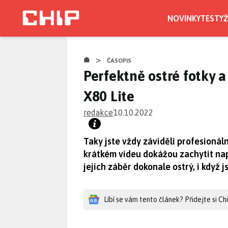
Přejít
k
NOVINKY
TESTY
Ž
hlavnímu
obsahu
>
ČASOPIS
Perfektně ostré fotky 
X80 Lite
redakce
10.10.2022
Taky jste vždy záviděli profesionáln
krátkém videu dokážou zachytit na
jejich záběr dokonale ostrý, i když 
Líbí se vám tento článek? Přidejte si C