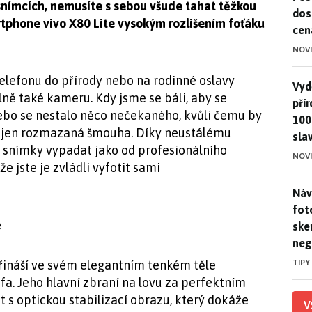
 snímcích, nemusíte s sebou všude tahat těžkou
dos
rtphone vivo X80 Lite vysokým rozlišením foťáku
cen
NOV
elefonu do přírody nebo na rodinné oslavy
Vydě
Vydě
álně také kameru. Kdy jsme se báli, aby se
pří
nebo se nestalo něco nečekaného, kvůli čemu by
100
 jen rozmazaná šmouha. Díky neustálému
sla
e snímky vypadat jako od profesionálního
NOV
e jste je zvládli vyfotit sami
Náv
Náv
fot
e
ske
neg
TIPY
přináší ve svém elegantním tenkém těle
fa. Jeho hlavní zbraní na lovu za perfektním
s optickou stabilizací obrazu, který dokáže
V