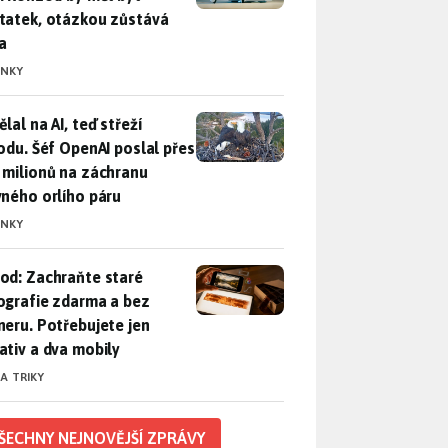
tatek, otázkou zůstává
a
INKY
lal na AI, teď střeží přírodu. Šéf OpenAI poslal přes 100 mili
lal na AI, teď střeží
rodu. Šéf OpenAI poslal přes
 milionů na záchranu
vného orlího páru
INKY
od: Zachraňte staré fotografie zdarma a bez skeneru. Potřebuje
od: Zachraňte staré
ografie zdarma a bez
neru. Potřebujete jen
ativ a dva mobily
 A TRIKY
ŠECHNY NEJNOVĚJŠÍ ZPRÁVY