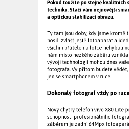
Pokud toužíte po stejně kvalitních
techniku. Stačí vám nejnovější sma
a optickou stabilizací obrazu.
Ty tam jsou doby, kdy jsme kromě t
nosili zvlášť ještě fotoaparát a ide
všichni přátelé na fotce nehýbali 
nám místo hezkého záběru vznikla
vývoji technologií mohou dnes vaš
fotografa. Vy přitom budete vědět, ž
jen se smartphonem v ruce.
Dokonalý fotograf vždy po ruc
Nový chytrý telefon vivo X80 Lite 
schopnosti profesionálního fotogra
záběrem je zadní 64Mpx fotoaparát 