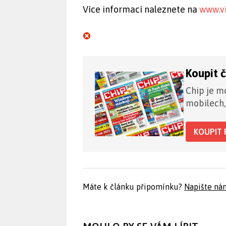
Více informací naleznete na
www.v
Koupit 
Chip je mo
mobilech,
KOUPIT 
Máte k článku připomínku?
Napište ná