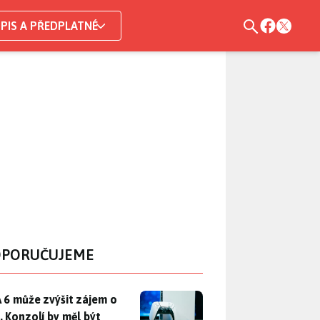
PIS A PŘEDPLATNÉ
PORUČUJEME
 6 může zvýšit zájem o PS5. Konzolí by měl být dostatek, otáz
 6 může zvýšit zájem o
. Konzolí by měl být