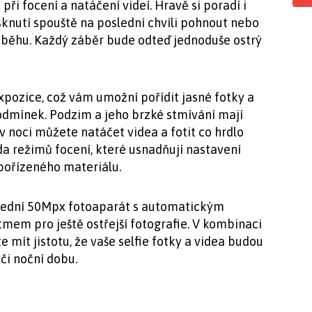
i focení a natáčení videí. Hravě si poradí i
isknutí spouště na poslední chvíli pohnout nebo
e běhu. Každý záběr bude odteď jednoduše ostrý
expozice, což vám umožní pořídit jasné fotky a
odmínek. Podzim a jeho brzké stmívání mají
 v noci můžete natáčet videa a fotit co hrdlo
da režimů focení, které usnadňují nastavení
 pořízeného materiálu.
přední 50Mpx fotoaparát s automatickým
tmem pro ještě ostřejší fotografie. V kombinaci
mít jistotu, že vaše selfie fotky a videa budou
či noční dobu.