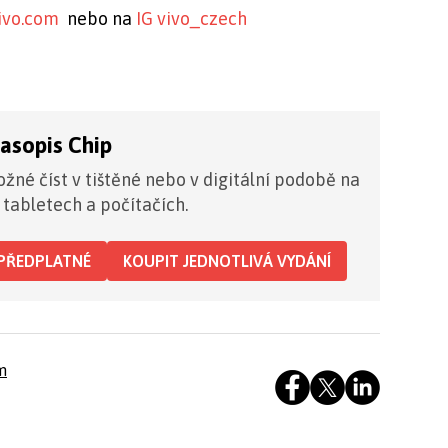
ivo.com
nebo na
IG vivo_czech
časopis Chip
žné číst v tištěné nebo v digitální podobě na
 tabletech a počítačích.
PŘEDPLATNÉ
KOUPIT JEDNOTLIVÁ VYDÁNÍ
m