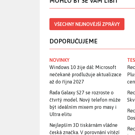
MOHLO BY SE VÁM LÍBIT
VŠECHNY NEJNOVĚJŠÍ ZPRÁVY
DOPORUČUJEME
NOVINKY
TES
Windows 10 žije dál: Microsoft
Rec
nečekaně prodlužuje aktualizace
Plu
až do října 2027
ce
Řada Galaxy S27 se rozroste o
Rec
čtvrtý model. Nový telefon může
Skv
být ideálním mixem pro masy i
Rec
Ultra elitu
Dos
Nejlepším 3D tiskárnám vládne
Rec
česká značka. V porovnání vítězí