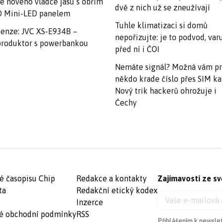
e nového vládce jasu s obřím
dvě z nich už se zneužívají
 Mini-LED panelem
Tuhle klimatizaci si domů
enze: JVC XS-E934B –
nepořizujte: je to podvod, var
roduktor s powerbankou
před ní i ČOI
Nemáte signál? Možná vám p
někdo krade číslo přes SIM ka
Nový trik hackerů ohrožuje i
Čechy
é časopisu Chip
Redakce a kontakty
Zajímavosti ze sv
ta
Redakční etický kodex
Inzerce
é obchodní podmínky
RSS
Přihlášením k newsle