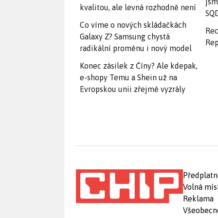
jsm
kvalitou, ale levná rozhodně není
SQD
Co víme o nových skládačkách
Rec
Galaxy Z? Samsung chystá
Rep
radikální proměnu i nový model
Konec zásilek z Číny? Ale kdepak,
e-shopy Temu a Shein už na
Evropskou unii zřejmě vyzrály
Předplatn
Volná mís
Reklama
Všeobecn