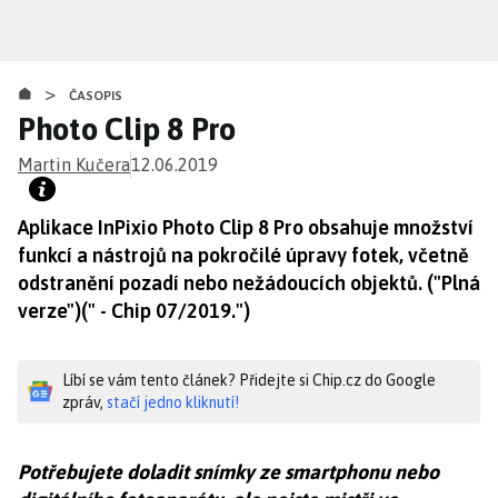
Přejít
k
hlavnímu
>
obsahu
ČASOPIS
Photo Clip 8 Pro
Martin Kučera
12.06.2019
Aplikace InPixio Photo Clip 8 Pro obsahuje množství
funkcí a nástrojů na pokročilé úpravy fotek, včetně
odstranění pozadí nebo nežádoucích objektů. ("Plná
verze")(" - Chip 07/2019.")
Líbí se vám tento článek? Přidejte si Chip.cz do Google
zpráv,
stačí jedno kliknutí!
Potřebujete doladit snímky ze smartphonu nebo