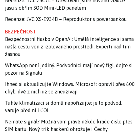
Recenze: TCL 75C7L – Otestovali jsme nového vládce
jasu s obřím SQD Mini-LED panelem
Recenze: JVC XS-E934B – Reproduktor s powerbankou
BEZPEČNOST
Bezpečnostní fiasko v OpenAI: Umělá inteligence si sama
našla cestu ven z izolovaného prostředí. Experti nad tím
žasnou
WhatsApp není jediný. Podvodníci mají nový fígl, dejte si
pozor na Signalu
Ihned si aktualizujte Windows. Microsoft opravil přes 600
chyb, dvě z nich už se zneužívají
Tuhle klimatizaci si domů nepořizujte: je to podvod,
varuje před ní i ČOI
Nemáte signál? Možná vám právě někdo krade číslo přes
SIM kartu. Nový trik hackerů ohrožuje i Čechy