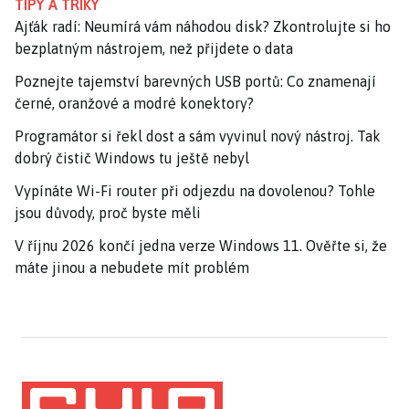
TIPY A TRIKY
Ajťák radí: Neumírá vám náhodou disk? Zkontrolujte si ho
bezplatným nástrojem, než přijdete o data
Poznejte tajemství barevných USB portů: Co znamenají
černé, oranžové a modré konektory?
Programátor si řekl dost a sám vyvinul nový nástroj. Tak
dobrý čistič Windows tu ještě nebyl
Vypínáte Wi-Fi router při odjezdu na dovolenou? Tohle
jsou důvody, proč byste měli
V říjnu 2026 končí jedna verze Windows 11. Ověřte si, že
máte jinou a nebudete mít problém