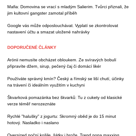
Mafia: Domovina se vrací s mladým Salierim. Tvůrci přiznali, že
jim kultovní gangster zamotal příběh
Google vás může odposlouchávat. Vyplatí se zkontrolovat
nastavení účtu a smazat uložené nahrávky
DOPORUČENÉ ČLÁNKY
Arónii nemusíte obcházet obloukem. Ze svíravých bobulí
připravíte džem, sirup, pečený čaj či domácí likér
Používáte správný kmín? Český a římský se liší chutí, účinky
na trávení či ideálním využitím v kuchyni
Škvarková pomazánka bez škvarků: Tu z cukety od klasické
verze téměř nerozeznáte
Rychlé "halušky" z jogurtu: Skromný oběd je do 15 minut
hotový. Nasladko i naslano
Oversized noční košile, šátky i brože. Trend nona maxxing