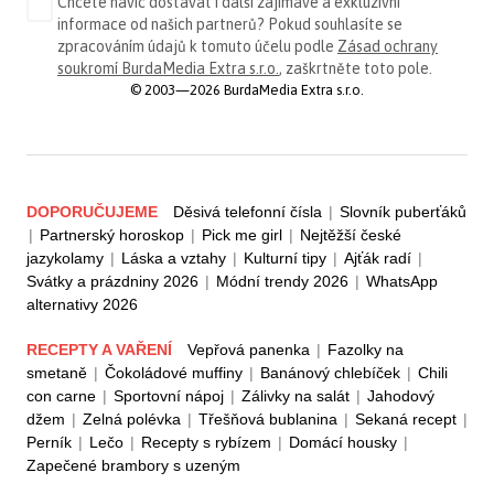
Chcete navíc dostávat i další zajímavé a exkluzivní
informace od našich partnerů? Pokud souhlasíte se
zpracováním údajů k tomuto účelu podle
Zásad ochrany
soukromí BurdaMedia Extra s.r.o.
, zaškrtněte toto pole.
© 2003—2026 BurdaMedia Extra s.r.o.
DOPORUČUJEME
Děsivá telefonní čísla
|
Slovník puberťáků
|
Partnerský horoskop
|
Pick me girl
|
Nejtěžší české
jazykolamy
|
Láska a vztahy
|
Kulturní tipy
|
Ajťák radí
|
Svátky a prázdniny 2026
|
Módní trendy 2026
|
WhatsApp
alternativy 2026
RECEPTY A VAŘENÍ
Vepřová panenka
|
Fazolky na
smetaně
|
Čokoládové muffiny
|
Banánový chlebíček
|
Chili
con carne
|
Sportovní nápoj
|
Zálivky na salát
|
Jahodový
džem
|
Zelná polévka
|
Třešňová bublanina
|
Sekaná recept
|
Perník
|
Lečo
|
Recepty s rybízem
|
Domácí housky
|
Zapečené brambory s uzeným