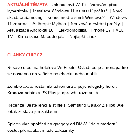
AKTUÁLNÍ TÉMATA
Jak nastavit Wi-Fi
|
Varování před
kyberútoky
|
Instalace Windows 11 na starší počítač
|
Nový
skládací Samsung
|
Konec modré smrti Windows?
|
Windows
11 zdarma
|
Anthropic Mythos
|
Nouzové otevírání pračky
|
Aktualizace Androidu 16
|
Elektromobilita
|
iPhone 17
|
VLC
TV
|
Klimatizace Maoudegola
|
Nejlepší Linux
ČLÁNKY CHIP.CZ
Rusové útočí na hotelové Wi-Fi sítě. Ovládnou je a nenápadně
se dostanou do vašeho notebooku nebo mobilu
Zombie akce, roztomilá adventura a psychologický horor.
Srpnová nabídka PS Plus je opravdu rozmanitá
Recenze: Ještě lehčí a štíhlejší Samsung Galaxy Z Flip8. Ale
foťák zůstává jen základní
Spider-Man spoléhá na gadgety od BMW. Jde o moderní
cestu, jak nalákat mladé zákazníky