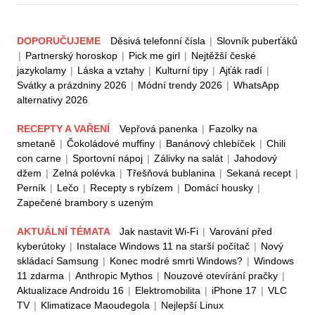
DOPORUČUJEME
Děsivá telefonní čísla
|
Slovník puberťáků
|
Partnerský horoskop
|
Pick me girl
|
Nejtěžší české
jazykolamy
|
Láska a vztahy
|
Kulturní tipy
|
Ajťák radí
|
Svátky a prázdniny 2026
|
Módní trendy 2026
|
WhatsApp
alternativy 2026
RECEPTY A VAŘENÍ
Vepřová panenka
|
Fazolky na
smetaně
|
Čokoládové muffiny
|
Banánový chlebíček
|
Chili
con carne
|
Sportovní nápoj
|
Zálivky na salát
|
Jahodový
džem
|
Zelná polévka
|
Třešňová bublanina
|
Sekaná recept
|
Perník
|
Lečo
|
Recepty s rybízem
|
Domácí housky
|
Zapečené brambory s uzeným
AKTUÁLNÍ TÉMATA
Jak nastavit Wi-Fi
|
Varování před
kyberútoky
|
Instalace Windows 11 na starší počítač
|
Nový
skládací Samsung
|
Konec modré smrti Windows?
|
Windows
11 zdarma
|
Anthropic Mythos
|
Nouzové otevírání pračky
|
Aktualizace Androidu 16
|
Elektromobilita
|
iPhone 17
|
VLC
TV
|
Klimatizace Maoudegola
|
Nejlepší Linux