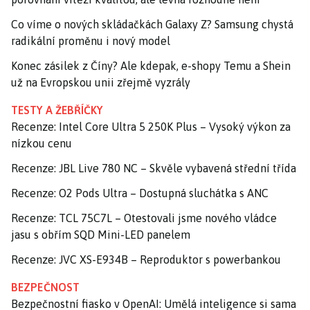
Co víme o nových skládačkách Galaxy Z? Samsung chystá
radikální proměnu i nový model
Konec zásilek z Číny? Ale kdepak, e-shopy Temu a Shein
už na Evropskou unii zřejmě vyzrály
TESTY A ŽEBŘÍČKY
Recenze: Intel Core Ultra 5 250K Plus – Vysoký výkon za
nízkou cenu
Recenze: JBL Live 780 NC – Skvěle vybavená střední třída
Recenze: O2 Pods Ultra – Dostupná sluchátka s ANC
Recenze: TCL 75C7L – Otestovali jsme nového vládce
jasu s obřím SQD Mini-LED panelem
Recenze: JVC XS-E934B – Reproduktor s powerbankou
BEZPEČNOST
Bezpečnostní fiasko v OpenAI: Umělá inteligence si sama