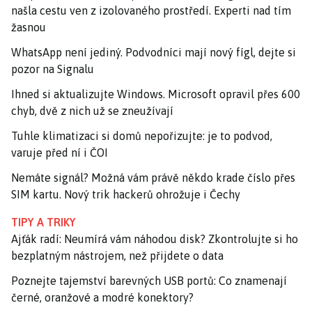
našla cestu ven z izolovaného prostředí. Experti nad tím
žasnou
WhatsApp není jediný. Podvodníci mají nový fígl, dejte si
pozor na Signalu
Ihned si aktualizujte Windows. Microsoft opravil přes 600
chyb, dvě z nich už se zneužívají
Tuhle klimatizaci si domů nepořizujte: je to podvod,
varuje před ní i ČOI
Nemáte signál? Možná vám právě někdo krade číslo přes
SIM kartu. Nový trik hackerů ohrožuje i Čechy
TIPY A TRIKY
Ajťák radí: Neumírá vám náhodou disk? Zkontrolujte si ho
bezplatným nástrojem, než přijdete o data
Poznejte tajemství barevných USB portů: Co znamenají
černé, oranžové a modré konektory?