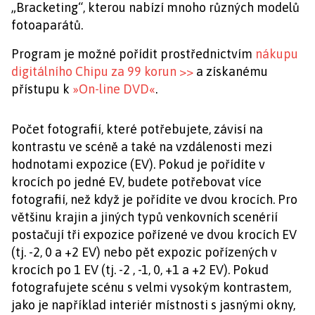
„Bracketing“, kterou nabízí mnoho různých modelů
fotoaparátů.
Program je možné pořídit prostřednictvím
nákupu
digitálního Chipu za 99 korun >>
a získanému
přístupu k
»On-line DVD«
.
Počet fotografií, které potřebujete, závisí na
kontrastu ve scéně a také na vzdálenosti mezi
hodnotami expozice (EV). Pokud je pořídíte v
krocích po jedné EV, budete potřebovat více
fotografií, než když je pořídíte ve dvou krocích. Pro
většinu krajin a jiných typů venkovních scenérií
postačují tři expozice pořízené ve dvou krocích EV
(tj. -2, 0 a +2 EV) nebo pět expozic pořízených v
krocích po 1 EV (tj. -2 , -1, 0, +1 a +2 EV). Pokud
fotografujete scénu s velmi vysokým kontrastem,
jako je například interiér místnosti s jasnými okny,