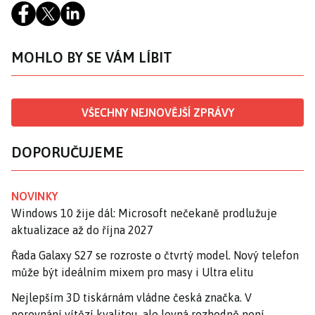
MOHLO BY SE VÁM LÍBIT
VŠECHNY NEJNOVĚJŠÍ ZPRÁVY
DOPORUČUJEME
NOVINKY
Windows 10 žije dál: Microsoft nečekaně prodlužuje
aktualizace až do října 2027
Řada Galaxy S27 se rozroste o čtvrtý model. Nový telefon
může být ideálním mixem pro masy i Ultra elitu
Nejlepším 3D tiskárnám vládne česká značka. V
porovnání vítězí kvalitou, ale levná rozhodně není