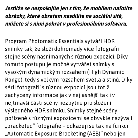
Jestliže se nespokojíte jen s tím, že mobilem nafotíte
obrázky, které obratem nasdílíte na sociální sítě,
můžete si s nimi pohrát v profesionálním softwaru.
Program Photomatix Essentials vytváří HDR
snímky tak, že složí dohromady více fotografií
stejné scény nasnímaných s různou expozicí. Díky
tomuto postupu je možné vytvářet snímky s
vysokým dynamickým rozsahem (High Dynamic
Range), tedy s velkým rozsahem světla a stínů. Díky
sérii fotografií s různou expozicí jsou totiž
zachyceny informace jak v nejjasnější tak i v
nejtmavší části scény nezbytné pro složení
výsledného HDR snímku. Snímky stejné scény
pořízené s různými expozicemi se obvykle nazývají
„bracketed“ fotografie – odkazují se tak na funkci
„Automatic Exposure Bracketing (AEB)“ nebo jen