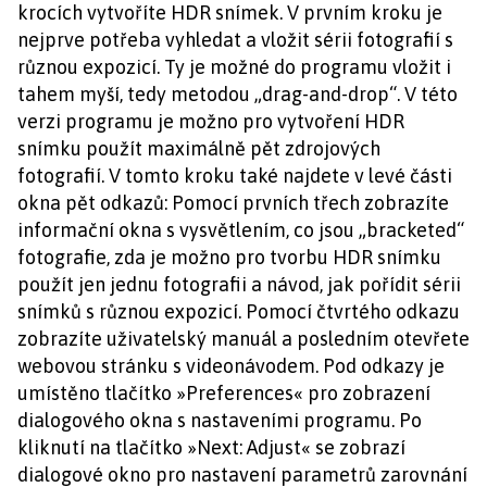
krocích vytvoříte HDR snímek. V prvním kroku je
nejprve potřeba vyhledat a vložit sérii fotografií s
různou expozicí. Ty je možné do programu vložit i
tahem myší, tedy metodou „drag-and-drop“. V této
verzi programu je možno pro vytvoření HDR
snímku použít maximálně pět zdrojových
fotografií. V tomto kroku také najdete v levé části
okna pět odkazů: Pomocí prvních třech zobrazíte
informační okna s vysvětlením, co jsou „bracketed“
fotografie, zda je možno pro tvorbu HDR snímku
použít jen jednu fotografii a návod, jak pořídit sérii
snímků s různou expozicí. Pomocí čtvrtého odkazu
zobrazíte uživatelský manuál a posledním otevřete
webovou stránku s videonávodem. Pod odkazy je
umístěno tlačítko »Preferences« pro zobrazení
dialogového okna s nastaveními programu. Po
kliknutí na tlačítko »Next: Adjust« se zobrazí
dialogové okno pro nastavení parametrů zarovnání