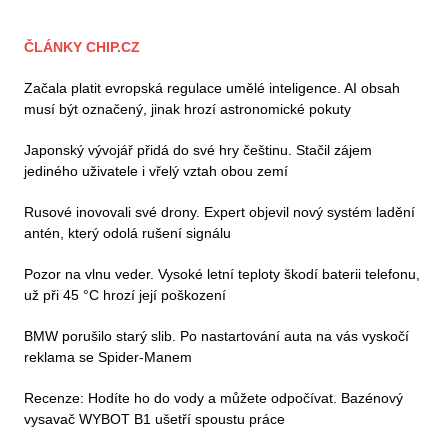
ČLÁNKY CHIP.CZ
Začala platit evropská regulace umělé inteligence. AI obsah
musí být označený, jinak hrozí astronomické pokuty
Japonský vývojář přidá do své hry češtinu. Stačil zájem
jediného uživatele i vřelý vztah obou zemí
Rusové inovovali své drony. Expert objevil nový systém ladění
antén, který odolá rušení signálu
Pozor na vlnu veder. Vysoké letní teploty škodí baterii telefonu,
už při 45 °C hrozí její poškození
BMW porušilo starý slib. Po nastartování auta na vás vyskočí
reklama se Spider-Manem
Recenze: Hodíte ho do vody a můžete odpočívat. Bazénový
vysavač WYBOT B1 ušetří spoustu práce