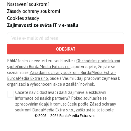
Nastavení soukromí
Zásady ochrany soukromí
Cookies zásady
Zajímavosti ze světa IT v e-mailu
ODEBÍRAT
Přihlášením k newsletteru souhlasíte s
Obchodními podmínkami
společnosti BurdaMedia Extra s.r.o.
a potvrzujete, že jste se
seznámili se
Zásadami ochrany soukromí BurdaMedia Extra -
BurdaMedia Extra s.r.o.
bude s Vašimi údaji pracovat zejména k
organizaci a vyhodnocení akce a zasílání novinek.
Chcete navíc dostávat i další zajímavé a exkluzivní
informace od našich partnerů? Pokud souhlasíte se
zpracováním údajů k tomuto účelu podle
Zásad ochrany
soukromí BurdaMedia Extra s.r.o.
, zaškrtněte toto pole.
© 2003—2026 BurdaMedia Extra s.r.o.