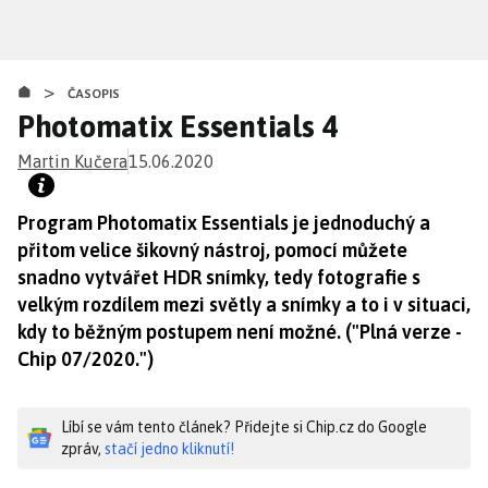
Přejít
k
hlavnímu
>
obsahu
ČASOPIS
Photomatix Essentials 4
Martin Kučera
15.06.2020
Program Photomatix Essentials je jednoduchý a
přitom velice šikovný nástroj, pomocí můžete
snadno vytvářet HDR snímky, tedy fotografie s
velkým rozdílem mezi světly a snímky a to i v situaci,
kdy to běžným postupem není možné. ("Plná verze -
Chip 07/2020.")
Líbí se vám tento článek? Přidejte si Chip.cz do Google
zpráv,
stačí jedno kliknutí!