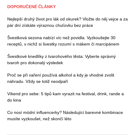
DOPORUČENÉ ČLÁNKY
Nejlepší druhý život pro lák od okurek? Vložte do něj vejce a za
pár dní získáte výraznou chuťovku bez práce
Švestková sezona nabízí víc než povidla. Vyzkoušejte 30
receptů, v nichž si švestky rozumí s mákem či marcipánem
Švestkové knedlíky z tvarohového těsta: Vyberte správný
tvaroh pro dokonalý výsledek
Proč se při vaření používá alkohol a kdy je vhodné zvolit
náhradu. Vždy se totiž neodpaří
Víkend pro sebe: 5 tipů kam vyrazit na festival, drink, rande a
do kina
Co nosí módní influencerky? Následující barevné kombinace
musíte vyzkoušet, než skončí léto