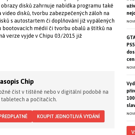
a obrazy disků zahrnuje nabídka programu také
uživ
 a video disků, tvorbu zabezpečených záloh na
nej
disků s autostartem či doplňování již vypálených
NOV
 bootovacích médií či tvorbu obalů a štítků na
ná verze vyjde v Chipu 03/2015 již
GTA
GTA
PS5
dos
cen
NOV
časopis Chip
Vydě
Vydě
pří
žné číst v tištěné nebo v digitální podobě na
100
 tabletech a počítačích.
sla
NOV
PŘEDPLATNÉ
KOUPIT JEDNOTLIVÁ VYDÁNÍ
V