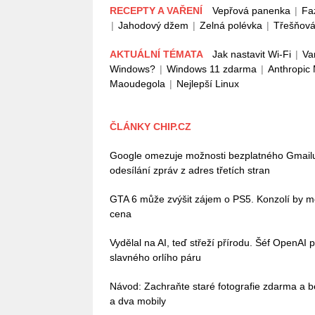
RECEPTY A VAŘENÍ
Vepřová panenka
|
Fa
|
Jahodový džem
|
Zelná polévka
|
Třešňová
AKTUÁLNÍ TÉMATA
Jak nastavit Wi-Fi
|
Va
Windows?
|
Windows 11 zdarma
|
Anthropic
Maoudegola
|
Nejlepší Linux
ČLÁNKY CHIP.CZ
Google omezuje možnosti bezplatného Gmailu, 
odesílání zpráv z adres třetích stran
GTA 6 může zvýšit zájem o PS5. Konzolí by mě
cena
Vydělal na AI, teď střeží přírodu. Šéf OpenAI 
slavného orlího páru
Návod: Zachraňte staré fotografie zdarma a b
a dva mobily