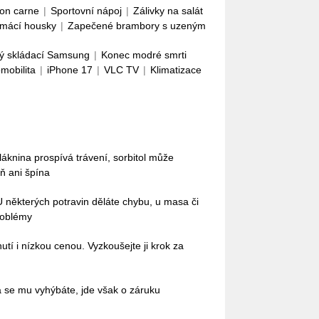
con carne
|
Sportovní nápoj
|
Zálivky na salát
mácí housky
|
Zapečené brambory s uzeným
ý skládací Samsung
|
Konec modré smrti
omobilita
|
iPhone 17
|
VLC TV
|
Klimatizace
láknina prospívá trávení, sorbitol může
ň ani špína
 U některých potravin děláte chybu, u masa či
roblémy
tí i nízkou cenou. Vyzkoušejte ji krok za
á se mu vyhýbáte, jde však o záruku