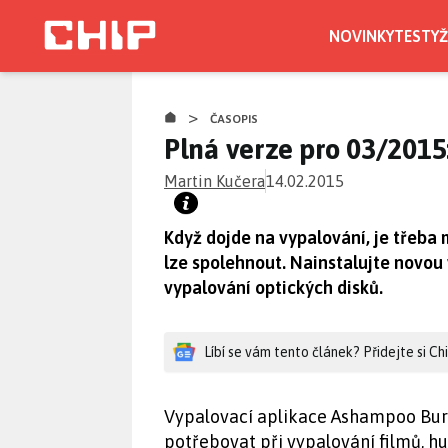
Přejít
k
NOVINKY
TESTY
Ž
hlavnímu
obsahu
>
ČASOPIS
Plná verze pro 03/2015
Martin Kučera
14.02.2015
Když dojde na vypalování, je třeba
lze spolehnout. Nainstalujte novou 
vypalování optických disků.
Líbí se vám tento článek? Přidejte si C
Vypalovací aplikace Ashampoo Bur
potřebovat při vypalování filmů, h