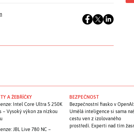
m
TY A ŽEBŘÍČKY
BEZPEČNOST
enze: Intel Core Ultra 5 250K
Bezpečnostní fiasko v OpenAI
s – Vysoký výkon za nízkou
Umělá inteligence si sama na
nu
cestu ven z izolovaného
prostředí. Experti nad tím ža
enze: JBL Live 780 NC –