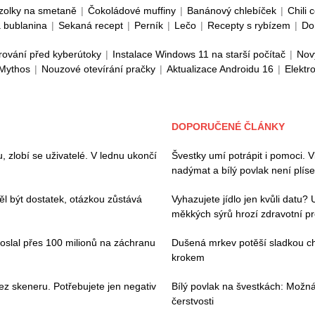
zolky na smetaně
|
Čokoládové muffiny
|
Banánový chlebíček
|
Chili 
 bublanina
|
Sekaná recept
|
Perník
|
Lečo
|
Recepty s rybízem
|
Do
rování před kyberútoky
|
Instalace Windows 11 na starší počítač
|
Nov
 Mythos
|
Nouzové otevírání pračky
|
Aktualizace Androidu 16
|
Elektr
DOPORUČENÉ ČLÁNKY
zlobí se uživatelé. V lednu ukončí
Švestky umí potrápit i pomoci. V
nadýmat a bílý povlak není plíse
l být dostatek, otázkou zůstává
Vyhazujete jídlo jen kvůli datu?
měkkých sýrů hrozí zdravotní p
poslal přes 100 milionů na záchranu
Dušená mrkev potěší sladkou chu
krokem
ez skeneru. Potřebujete jen negativ
Bílý povlak na švestkách: Možn
čerstvosti