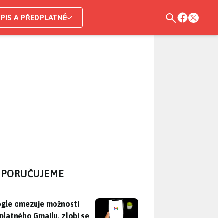
PIS A PŘEDPLATNÉ
PORUČUJEME
gle omezuje možnosti bezplatného Gmailu, zlobí se uživatelé. 
gle omezuje možnosti
platného Gmailu, zlobí se