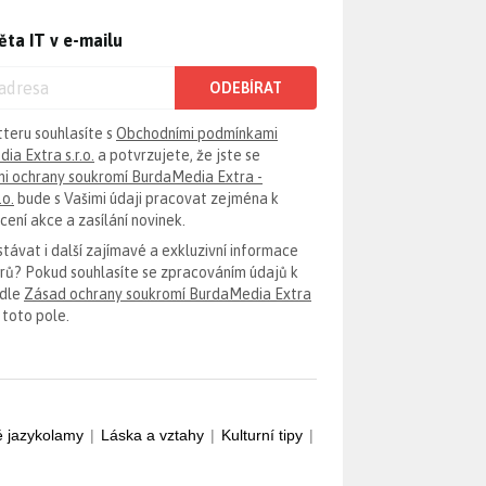
ěta IT v e-mailu
ODEBÍRAT
tteru souhlasíte s
Obchodními podmínkami
ia Extra s.r.o.
a potvrzujete, že jste se
i ochrany soukromí BurdaMedia Extra -
.o.
bude s Vašimi údaji pracovat zejména k
ení akce a zasílání novinek.
távat i další zajímavé a exkluzivní informace
erů? Pokud souhlasíte se zpracováním údajů k
odle
Zásad ochrany soukromí BurdaMedia Extra
 toto pole.
é jazykolamy
|
Láska a vztahy
|
Kulturní tipy
|