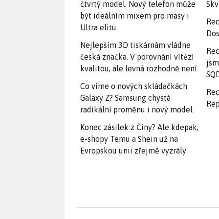
čtvrtý model. Nový telefon může
Skv
být ideálním mixem pro masy i
Rec
Ultra elitu
Dos
Nejlepším 3D tiskárnám vládne
Rec
česká značka. V porovnání vítězí
jsm
kvalitou, ale levná rozhodně není
SQD
Co víme o nových skládačkách
Rec
Galaxy Z? Samsung chystá
Rep
radikální proměnu i nový model
Konec zásilek z Číny? Ale kdepak,
e-shopy Temu a Shein už na
Evropskou unii zřejmě vyzrály