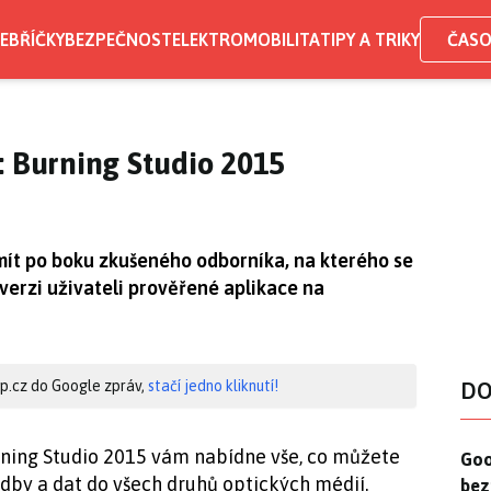
EBŘÍČKY
BEZPEČNOST
ELEKTROMOBILITA
TIPY A TRIKY
ČASO
: Burning Studio 2015
 mít po boku zkušeného odborníka, na kterého se
verzi uživateli prověřené aplikace na
hip.cz do Google zpráv,
stačí jedno kliknutí!
DO
ning Studio 2015 vám nabídne vše, co můžete
Goo
Goo
udby a dat do všech druhů optických médií.
bez