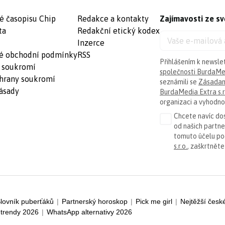
é časopisu Chip
Redakce a kontakty
Zajímavosti ze sv
ta
Redakční etický kodex
Inzerce
é obchodní podmínky
RSS
Přihlášením k newsle
 soukromí
společnosti BurdaMed
hrany soukromí
seznámili se
Zásadam
ásady
BurdaMedia Extra s.r
organizaci a vyhodnoc
Chcete navíc dos
od našich partn
tomuto účelu p
s.r.o.
, zaškrtněte
lovník puberťáků
|
Partnerský horoskop
|
Pick me girl
|
Nejtěžší česk
trendy 2026
|
WhatsApp alternativy 2026