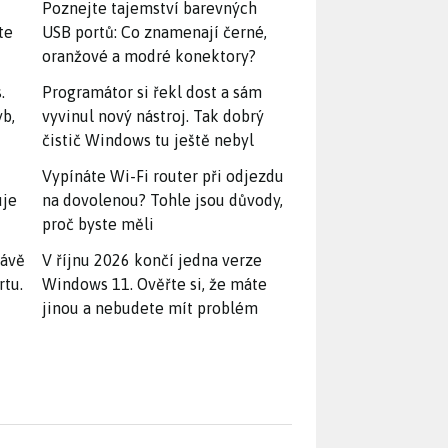
Poznejte tajemství barevných
te
USB portů: Co znamenají černé,
oranžové a modré konektory?
.
Programátor si řekl dost a sám
yb,
vyvinul nový nástroj. Tak dobrý
čistič Windows tu ještě nebyl
Vypínáte Wi-Fi router při odjezdu
uje
na dovolenou? Tohle jsou důvody,
proč byste měli
rávě
V říjnu 2026 končí jedna verze
rtu.
Windows 11. Ověřte si, že máte
jinou a nebudete mít problém