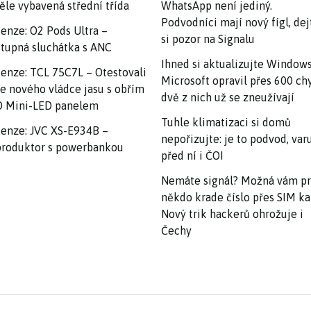
ěle vybavená střední třída
WhatsApp není jediný.
Podvodníci mají nový fígl, dej
enze: O2 Pods Ultra –
si pozor na Signalu
tupná sluchátka s ANC
Ihned si aktualizujte Windows
enze: TCL 75C7L – Otestovali
Microsoft opravil přes 600 ch
e nového vládce jasu s obřím
dvě z nich už se zneužívají
 Mini-LED panelem
Tuhle klimatizaci si domů
enze: JVC XS-E934B –
nepořizujte: je to podvod, var
roduktor s powerbankou
před ní i ČOI
Nemáte signál? Možná vám p
někdo krade číslo přes SIM ka
Nový trik hackerů ohrožuje i
Čechy