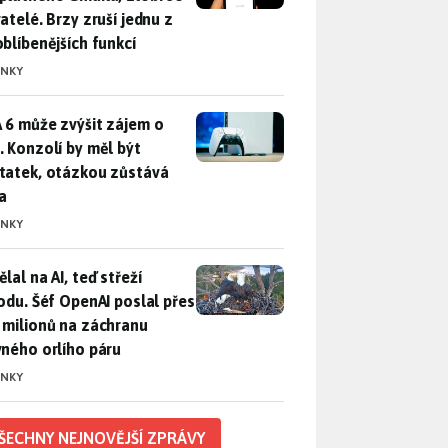
atelé. Brzy zruší jednu z
oblíbenějších funkcí
INKY
 6 může zvýšit zájem o PS5. Konzolí by měl být dostatek, otáz
 6 může zvýšit zájem o
. Konzolí by měl být
tatek, otázkou zůstává
a
INKY
lal na AI, teď střeží přírodu. Šéf OpenAI poslal přes 100 mili
lal na AI, teď střeží
rodu. Šéf OpenAI poslal přes
 milionů na záchranu
vného orlího páru
INKY
ŠECHNY NEJNOVĚJŠÍ ZPRÁVY