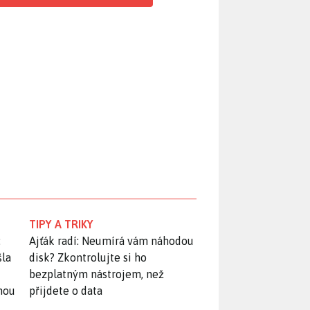
TIPY A TRIKY
:
Ajťák radí: Neumírá vám náhodou
šla
disk? Zkontrolujte si ho
bezplatným nástrojem, než
snou
přijdete o data