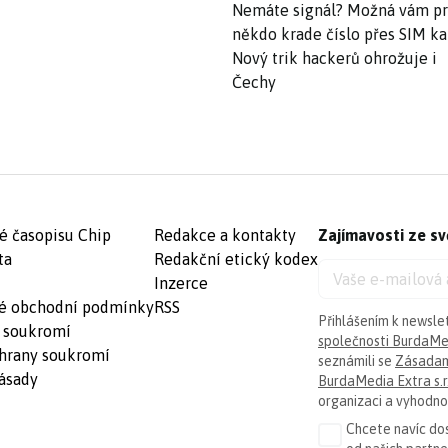
Nemáte signál? Možná vám p
někdo krade číslo přes SIM ka
Nový trik hackerů ohrožuje i
Čechy
é časopisu Chip
Redakce a kontakty
Zajímavosti ze sv
ta
Redakční etický kodex
Inzerce
é obchodní podmínky
RSS
Přihlášením k newsle
 soukromí
společnosti BurdaMed
hrany soukromí
seznámili se
Zásadam
ásady
BurdaMedia Extra s.r
organizaci a vyhodnoc
Chcete navíc dos