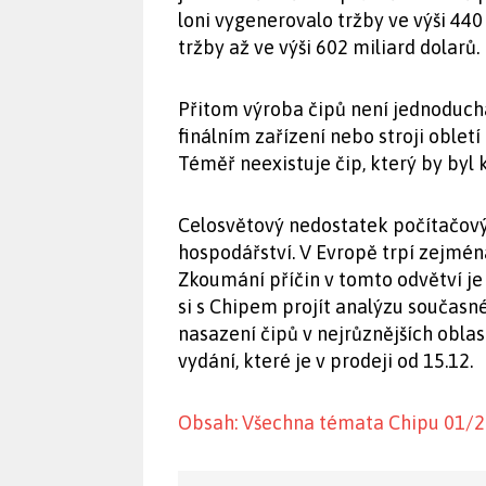
loni vygenerovalo tržby ve výši 440
tržby až ve výši 602 miliard dolarů.
Přitom výroba čipů není jednoduchá
finálním zařízení nebo stroji oblet
Téměř neexistuje čip, který by byl
Celosvětový nedostatek počítačový
hospodářství. V Evropě trpí zejmén
Zkoumání příčin v tomto odvětví je
si s Chipem projít analýzu současn
nasazení čipů v nejrůznějších obla
vydání, které je v prodeji od 15.12.
Obsah: Všechna témata Chipu 01/