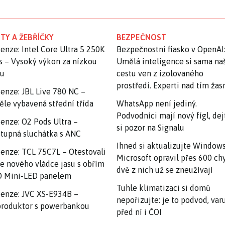
TY A ŽEBŘÍČKY
BEZPEČNOST
enze: Intel Core Ultra 5 250K
Bezpečnostní fiasko v OpenAI
s – Vysoký výkon za nízkou
Umělá inteligence si sama na
nu
cestu ven z izolovaného
prostředí. Experti nad tím ža
enze: JBL Live 780 NC –
ěle vybavená střední třída
WhatsApp není jediný.
Podvodníci mají nový fígl, dej
enze: O2 Pods Ultra –
si pozor na Signalu
tupná sluchátka s ANC
Ihned si aktualizujte Windows
enze: TCL 75C7L – Otestovali
Microsoft opravil přes 600 ch
e nového vládce jasu s obřím
dvě z nich už se zneužívají
 Mini-LED panelem
Tuhle klimatizaci si domů
enze: JVC XS-E934B –
nepořizujte: je to podvod, var
roduktor s powerbankou
před ní i ČOI