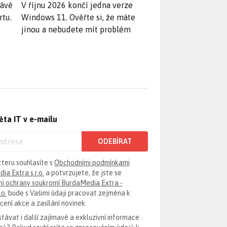
rávě
V říjnu 2026 končí jedna verze
rtu.
Windows 11. Ověřte si, že máte
jinou a nebudete mít problém
ěta IT v e-mailu
ODEBÍRAT
tteru souhlasíte s
Obchodními podmínkami
ia Extra s.r.o.
a potvrzujete, že jste se
i ochrany soukromí BurdaMedia Extra -
.o.
bude s Vašimi údaji pracovat zejména k
ení akce a zasílání novinek.
távat i další zajímavé a exkluzivní informace