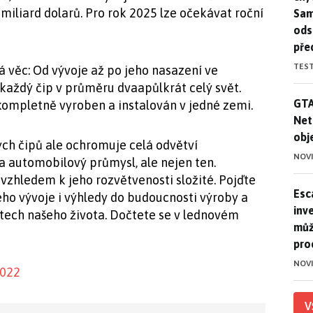
 miliard dolarů. Pro rok 2025 lze očekávat roční
Sam
ods
pře
TES
 věc: Od vývoje až po jeho nasazení ve
í každý čip v průměru dvaapůlkrát celý svět.
GTA
GTA
 kompletně vyroben a instalován v jedné zemi.
Net
obj
ch čipů ale ochromuje celá odvětví
NOV
a automobilový průmysl, ale nejen ten.
 vzhledem k jeho rozvětvenosti složité. Pojďte
Esca
Esc
ého vývoje i výhledy do budoucnosti výroby a
inve
stech našeho života. Dočtete se v lednovém
můž
pro
NOV
2022
V