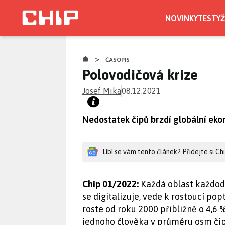
Přejít
k
NOVINKY
TESTY
Ž
hlavnímu
obsahu
>
ČASOPIS
Polovodičová krize
Josef Mika
08.12.2021
Nedostatek čipů brzdí globální ek
Líbí se vám tento článek? Přidejte si C
Chip 01/2022:
Každá oblast každode
se digitalizuje, vede k rostoucí pop
roste od roku 2000 přibližně o 4,6 
jednoho člověka v průměru osm čipů,