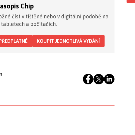
časopis Chip
žné číst v tištěné nebo v digitální podobě na
 tabletech a počítačích.
PŘEDPLATNÉ
KOUPIT JEDNOTLIVÁ VYDÁNÍ
m