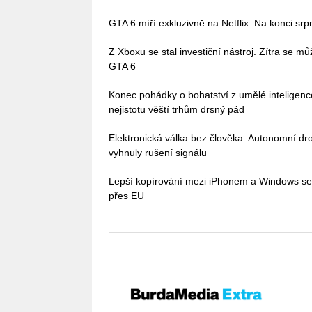
GTA 6 míří exkluzivně na Netflix. Na konci sr
Z Xboxu se stal investiční nástroj. Zítra se 
GTA 6
Konec pohádky o bohatství z umělé inteligenc
nejistotu věští trhům drsný pád
Elektronická válka bez člověka. Autonomní dro
vyhnuly rušení signálu
Lepší kopírování mezi iPhonem a Windows se bl
přes EU