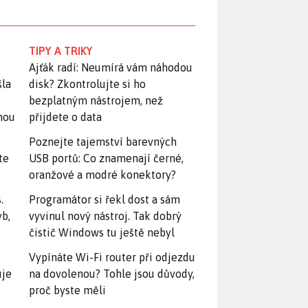
TIPY A TRIKY
:
Ajťák radí: Neumírá vám náhodou
šla
disk? Zkontrolujte si ho
bezplatným nástrojem, než
snou
přijdete o data
Poznejte tajemství barevných
te
USB portů: Co znamenají černé,
oranžové a modré konektory?
.
Programátor si řekl dost a sám
yb,
vyvinul nový nástroj. Tak dobrý
čistič Windows tu ještě nebyl
Vypínáte Wi-Fi router při odjezdu
uje
na dovolenou? Tohle jsou důvody,
proč byste měli