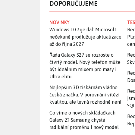
DOPORUČUJEME
NOVINKY
TES
Windows 10 žije dál: Microsoft
Rec
nečekaně prodlužuje aktualizace
Plu
až do října 2027
ce
Řada Galaxy S27 se rozroste o
Rec
čtvrtý model. Nový telefon může
Skv
být ideálním mixem pro masy i
Rec
Ultra elitu
Dos
Nejlepším 3D tiskárnám vládne
Rec
česká značka. V porovnání vítězí
jsm
kvalitou, ale levná rozhodně není
SQD
Co víme o nových skládačkách
Rec
Galaxy Z? Samsung chystá
Rep
radikální proměnu i nový model