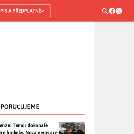
PIS A PŘEDPLATNÉ
PORUČUJEME
enze: Téměř dokonalé chytré hodinky. Nová generace Samsung
enze: Téměř dokonalé
tré hodinky. Nová generace