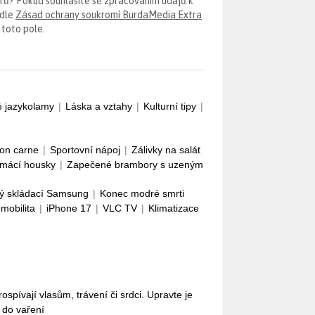
erů? Pokud souhlasíte se zpracováním údajů k
odle
Zásad ochrany soukromí BurdaMedia Extra
 toto pole.
é jazykolamy
|
Láska a vztahy
|
Kulturní tipy
|
con carne
|
Sportovní nápoj
|
Zálivky na salát
mácí housky
|
Zapečené brambory s uzeným
ý skládací Samsung
|
Konec modré smrti
omobilita
|
iPhone 17
|
VLC TV
|
Klimatizace
pívají vlasům, trávení či srdci. Upravte je
i do vaření