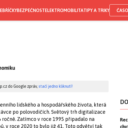
EBŘÍČKY
BEZPEČNOST
ELEKTROMOBILITA
TIPY A TRIKY
ČASO
onomiku
hip.cz do Google zpráv,
stačí jedno kliknutí!
DO
nního lidského a hospodářského života, která
távce po polovodičích. Světový trh digitalizace
% ročně. Zatímco v roce 1995 připadalo na
Rec
Rec
 v roce 2020 to bylo již 41. Toto odvětví tak
chy