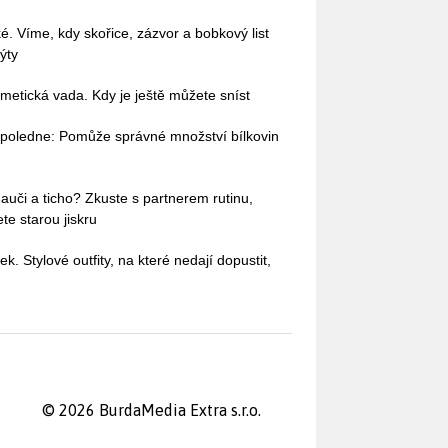
ké. Víme, kdy skořice, zázvor a bobkový list
ýty
etická vada. Kdy je ještě můžete sníst
dopoledne: Pomůže správné množství bílkovin
auči a ticho? Zkuste s partnerem rutinu,
te starou jiskru
ek. Stylové outfity, na které nedají dopustit,
© 2026 BurdaMedia Extra s.r.o.