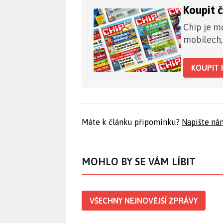
Koupit 
Chip je mo
mobilech,
KOUPIT 
Máte k článku připomínku?
Napište ná
MOHLO BY SE VÁM LÍBIT
VŠECHNY NEJNOVĚJŠÍ ZPRÁVY