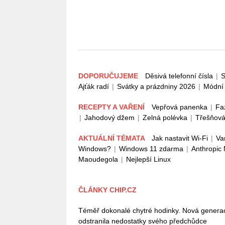
DOPORUČUJEME
Děsivá telefonní čísla
|
S
Ajťák radí
|
Svátky a prázdniny 2026
|
Módní 
RECEPTY A VAŘENÍ
Vepřová panenka
|
Fa
|
Jahodový džem
|
Zelná polévka
|
Třešňová
AKTUÁLNÍ TÉMATA
Jak nastavit Wi-Fi
|
Va
Windows?
|
Windows 11 zdarma
|
Anthropic
Maoudegola
|
Nejlepší Linux
ČLÁNKY CHIP.CZ
Téměř dokonalé chytré hodinky. Nová gener
odstranila nedostatky svého předchůdce