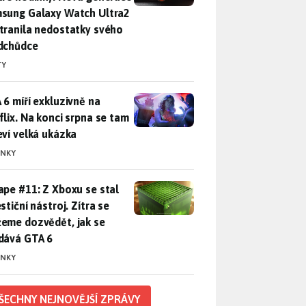
sung Galaxy Watch Ultra2
tranila nedostatky svého
dchůdce
TY
 6 míří exkluzivně na Netflix. Na konci srpna se tam objeví ve
 6 míří exkluzivně na
flix. Na konci srpna se tam
eví velká ukázka
INKY
pe #11: Z Xboxu se stal investiční nástroj. Zítra se můžeme d
ape #11: Z Xboxu se stal
stiční nástroj. Zítra se
eme dozvědět, jak se
dává GTA 6
INKY
ŠECHNY NEJNOVĚJŠÍ ZPRÁVY