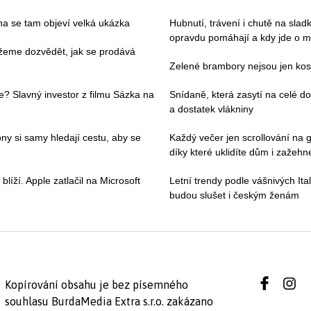
pna se tam objeví velká ukázka
Hubnutí, trávení i chutě na slad
opravdu pomáhají a kdy jde o m
můžeme dozvědět, jak se prodává
Zelené brambory nejsou jen kosm
e? Slavný investor z filmu Sázka na
Snídaně, která zasytí na celé 
a dostatek vlákniny
ny si samy hledají cestu, aby se
Každý večer jen scrollování na g
díky které uklidíte dům i zažehne
íží. Apple zatlačil na Microsoft
Letní trendy podle vášnivých Ital
budou slušet i českým ženám
Kopírování obsahu je bez písemného
souhlasu BurdaMedia Extra s.r.o. zakázano