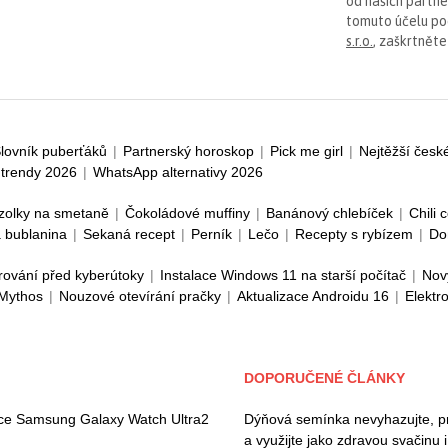
od našich partn
tomuto účelu p
s.r.o.
, zaškrtněte
lovník puberťáků
|
Partnerský horoskop
|
Pick me girl
|
Nejtěžší česk
trendy 2026
|
WhatsApp alternativy 2026
zolky na smetaně
|
Čokoládové muffiny
|
Banánový chlebíček
|
Chili 
 bublanina
|
Sekaná recept
|
Perník
|
Lečo
|
Recepty s rybízem
|
Do
rování před kyberútoky
|
Instalace Windows 11 na starší počítač
|
Nov
 Mythos
|
Nouzové otevírání pračky
|
Aktualizace Androidu 16
|
Elektr
DOPORUČENÉ ČLÁNKY
ace Samsung Galaxy Watch Ultra2
Dýňová semínka nevyhazujte, pros
a využijte jako zdravou svačinu 