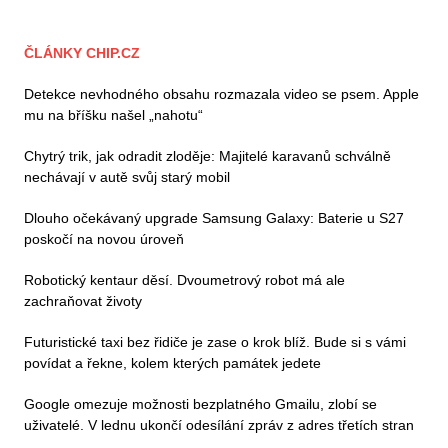
ČLÁNKY CHIP.CZ
Detekce nevhodného obsahu rozmazala video se psem. Apple
mu na bříšku našel „nahotu“
Chytrý trik, jak odradit zloděje: Majitelé karavanů schválně
nechávají v autě svůj starý mobil
Dlouho očekávaný upgrade Samsung Galaxy: Baterie u S27
poskočí na novou úroveň
Robotický kentaur děsí. Dvoumetrový robot má ale
zachraňovat životy
Futuristické taxi bez řidiče je zase o krok blíž. Bude si s vámi
povídat a řekne, kolem kterých památek jedete
Google omezuje možnosti bezplatného Gmailu, zlobí se
uživatelé. V lednu ukončí odesílání zpráv z adres třetích stran