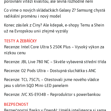
porovnání vítězí kvalitou, ale levná rozhodně není
Co víme o nových skládačkách Galaxy Z? Samsung chystá
radikální proměnu i nový model
Konec zásilek z Číny? Ale kdepak, e-shopy Temu a Shein
už na Evropskou unii zřejmě vyzrály
TESTY A ŽEBŘÍČKY
Recenze: Intel Core Ultra 5 250K Plus – Vysoký výkon za
nízkou cenu
Recenze: JBL Live 780 NC – Skvěle vybavená střední třída
Recenze: O2 Pods Ultra – Dostupná sluchátka s ANC
Recenze: TCL 75C7L – Otestovali jsme nového vládce
jasu s obřím SQD Mini-LED panelem
Recenze: JVC XS-E934B – Reproduktor s powerbankou
BEZPEČNOST
Bezpečnostní fiasko v OpenAI: Umělá inteligence si sama