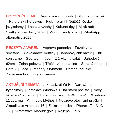
DOPORUČUJEME
Děsivá telefonní čísla
|
Slovník puberťáků
|
Partnerský horoskop
|
Pick me girl
|
Nejtěžší české
jazykolamy
|
Láska a vztahy
|
Kulturní tipy
|
Ajťák radí
|
Svátky a prázdniny 2026
|
Módní trendy 2026
|
WhatsApp
alternativy 2026
RECEPTY A VAŘENÍ
Vepřová panenka
|
Fazolky na
smetaně
|
Čokoládové muffiny
|
Banánový chlebíček
|
Chili
con carne
|
Sportovní nápoj
|
Zálivky na salát
|
Jahodový
džem
|
Zelná polévka
|
Třešňová bublanina
|
Sekaná recept
|
Perník
|
Lečo
|
Recepty s rybízem
|
Domácí housky
|
Zapečené brambory s uzeným
AKTUÁLNÍ TÉMATA
Jak nastavit Wi-Fi
|
Varování před
kyberútoky
|
Instalace Windows 11 na starší počítač
|
Nový
skládací Samsung
|
Konec modré smrti Windows?
|
Windows
11 zdarma
|
Anthropic Mythos
|
Nouzové otevírání pračky
|
Aktualizace Androidu 16
|
Elektromobilita
|
iPhone 17
|
VLC
TV
|
Klimatizace Maoudegola
|
Nejlepší Linux