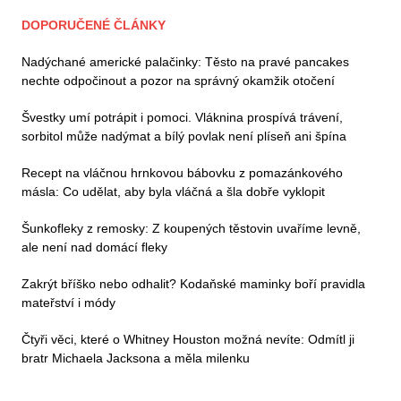
DOPORUČENÉ ČLÁNKY
Nadýchané americké palačinky: Těsto na pravé pancakes
nechte odpočinout a pozor na správný okamžik otočení
Švestky umí potrápit i pomoci. Vláknina prospívá trávení,
sorbitol může nadýmat a bílý povlak není plíseň ani špína
Recept na vláčnou hrnkovou bábovku z pomazánkového
másla: Co udělat, aby byla vláčná a šla dobře vyklopit
Šunkofleky z remosky: Z koupených těstovin uvaříme levně,
ale není nad domácí fleky
Zakrýt bříško nebo odhalit? Kodaňské maminky boří pravidla
mateřství i módy
Čtyři věci, které o Whitney Houston možná nevíte: Odmítl ji
bratr Michaela Jacksona a měla milenku