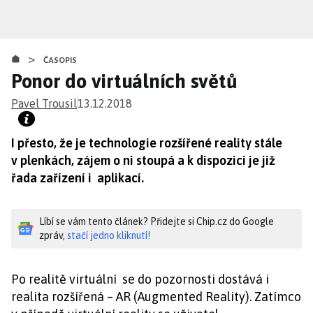
Přejít
k
hlavnímu
>
obsahu
ČASOPIS
Ponor do virtuálních světů
Pavel Trousil
13.12.2018
I přesto, že je technologie rozšířené reality stále
v plenkách, zájem o ni stoupá a k dispozici je již
řada zařízení i aplikací.
Líbí se vám tento článek? Přidejte si Chip.cz do Google
zpráv,
stačí jedno kliknutí!
Po realitě virtuální se do pozornosti dostává i
realita rozšířená – AR (Augmented Reality). Zatímco