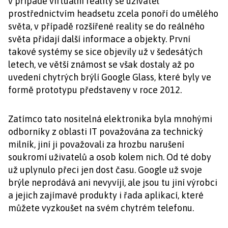
v případě virtuální reality se uživatel
prostřednictvím headsetu zcela ponoří do umělého
světa, v případě rozšířené reality se do reálného
světa přidají další informace a objekty. První
takové systémy se sice objevily už v šedesátých
letech, ve větší známost se však dostaly až po
uvedení chytrých brýlí Google Glass, které byly ve
formě prototypu představeny v roce 2012.
Zatímco tato nositelná elektronika byla mnohými
odborníky z oblasti IT považována za technický
milník, jiní ji považovali za hrozbu narušení
soukromí uživatelů a osob kolem nich. Od té doby
už uplynulo přeci jen dost času. Google už svoje
brýle neprodává ani nevyvíjí, ale jsou tu jiní výrobci
a jejich zajímavé produkty i řada aplikací, které
můžete vyzkoušet na svém chytrém telefonu.