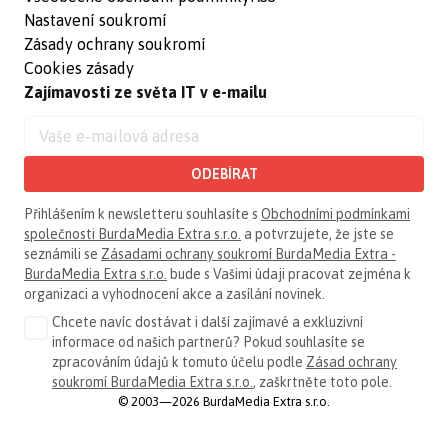
Nastavení soukromí
Zásady ochrany soukromí
Cookies zásady
Zajímavosti ze světa IT v e-mailu
ODEBÍRAT
Přihlášením k newsletteru souhlasíte s
Obchodními podmínkami
společnosti BurdaMedia Extra s.r.o.
a potvrzujete, že jste se
seznámili se
Zásadami ochrany soukromí BurdaMedia Extra -
BurdaMedia Extra s.r.o.
bude s Vašimi údaji pracovat zejména k
organizaci a vyhodnocení akce a zasílání novinek.
Chcete navíc dostávat i další zajímavé a exkluzivní
informace od našich partnerů? Pokud souhlasíte se
zpracováním údajů k tomuto účelu podle
Zásad ochrany
soukromí BurdaMedia Extra s.r.o.
, zaškrtněte toto pole.
© 2003—2026 BurdaMedia Extra s.r.o.