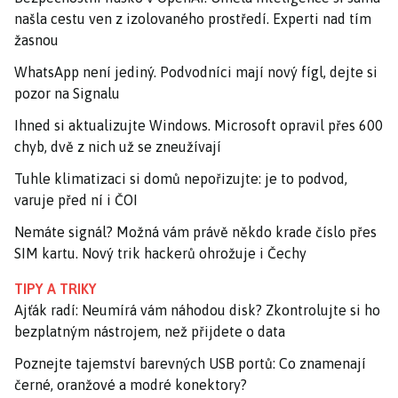
našla cestu ven z izolovaného prostředí. Experti nad tím
žasnou
WhatsApp není jediný. Podvodníci mají nový fígl, dejte si
pozor na Signalu
Ihned si aktualizujte Windows. Microsoft opravil přes 600
chyb, dvě z nich už se zneužívají
Tuhle klimatizaci si domů nepořizujte: je to podvod,
varuje před ní i ČOI
Nemáte signál? Možná vám právě někdo krade číslo přes
SIM kartu. Nový trik hackerů ohrožuje i Čechy
TIPY A TRIKY
Ajťák radí: Neumírá vám náhodou disk? Zkontrolujte si ho
bezplatným nástrojem, než přijdete o data
Poznejte tajemství barevných USB portů: Co znamenají
černé, oranžové a modré konektory?