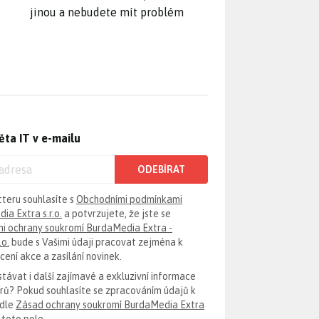
jinou a nebudete mít problém
ěta IT v e-mailu
ODEBÍRAT
tteru souhlasíte s
Obchodními podmínkami
ia Extra s.r.o.
a potvrzujete, že jste se
i ochrany soukromí BurdaMedia Extra -
.o.
bude s Vašimi údaji pracovat zejména k
ení akce a zasílání novinek.
távat i další zajímavé a exkluzivní informace
erů? Pokud souhlasíte se zpracováním údajů k
odle
Zásad ochrany soukromí BurdaMedia Extra