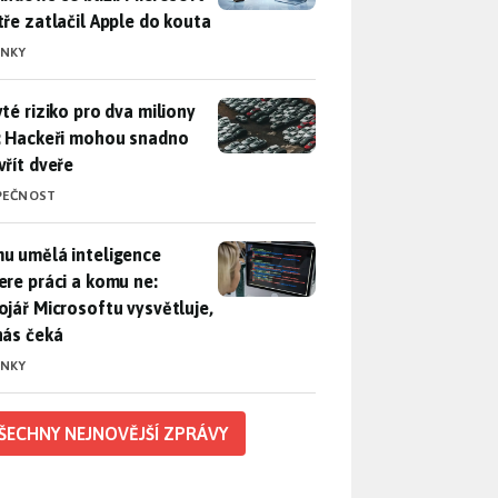
tře zatlačil Apple do kouta
INKY
yté riziko pro dva miliony aut: Hackeři mohou snadno otevřít d
yté riziko pro dva miliony
: Hackeři mohou snadno
vřít dveře
PEČNOST
u umělá inteligence sebere práci a komu ne: Vývojář Microsoft
u umělá inteligence
ere práci a komu ne:
ojář Microsoftu vysvětluje,
nás čeká
INKY
ŠECHNY NEJNOVĚJŠÍ ZPRÁVY