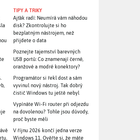
TIPY A TRIKY
:
Ajťák radí: Neumírá vám náhodou
šla
disk? Zkontrolujte si ho
bezplatným nástrojem, než
snou
přijdete o data
Poznejte tajemství barevných
te
USB portů: Co znamenají černé,
oranžové a modré konektory?
.
Programátor si řekl dost a sám
yb,
vyvinul nový nástroj. Tak dobrý
čistič Windows tu ještě nebyl
Vypínáte Wi-Fi router při odjezdu
uje
na dovolenou? Tohle jsou důvody,
proč byste měli
rávě
V říjnu 2026 končí jedna verze
rtu.
Windows 11. Ověřte si, že máte