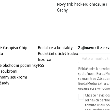
Nový trik hackerů ohrožuje i
Čechy
é časopisu Chip
Redakce a kontakty
Zajímavosti ze sv
ta
Redakční etický kodex
Inzerce
é obchodní podmínky
RSS
Přihlášením k newsle
 soukromí
společnosti BurdaMed
hrany soukromí
seznámili se
Zásadam
ásady
BurdaMedia Extra s.r
organizaci a vyhodnoc
Chcete navíc dos
od našich partn
tomuto účelu p