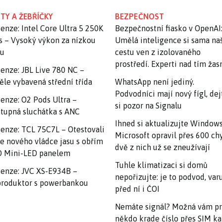
TY A ŽEBŘÍČKY
BEZPEČNOST
enze: Intel Core Ultra 5 250K
Bezpečnostní fiasko v OpenAI
s – Vysoký výkon za nízkou
Umělá inteligence si sama na
nu
cestu ven z izolovaného
prostředí. Experti nad tím ža
enze: JBL Live 780 NC –
ěle vybavená střední třída
WhatsApp není jediný.
Podvodníci mají nový fígl, dej
enze: O2 Pods Ultra –
si pozor na Signalu
tupná sluchátka s ANC
Ihned si aktualizujte Windows
enze: TCL 75C7L – Otestovali
Microsoft opravil přes 600 ch
e nového vládce jasu s obřím
dvě z nich už se zneužívají
 Mini-LED panelem
Tuhle klimatizaci si domů
enze: JVC XS-E934B –
nepořizujte: je to podvod, var
roduktor s powerbankou
před ní i ČOI
Nemáte signál? Možná vám p
někdo krade číslo přes SIM ka