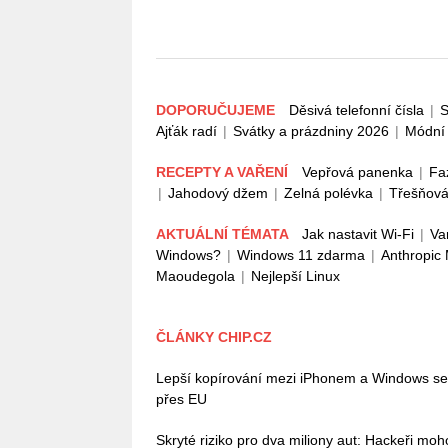
DOPORUČUJEME
Děsivá telefonní čísla
|
S
Ajťák radí
|
Svátky a prázdniny 2026
|
Módní 
RECEPTY A VAŘENÍ
Vepřová panenka
|
Fa
|
Jahodový džem
|
Zelná polévka
|
Třešňová
AKTUÁLNÍ TÉMATA
Jak nastavit Wi-Fi
|
Va
Windows?
|
Windows 11 zdarma
|
Anthropic
Maoudegola
|
Nejlepší Linux
ČLÁNKY CHIP.CZ
Lepší kopírování mezi iPhonem a Windows se bl
přes EU
Skryté riziko pro dva miliony aut: Hackeři mo