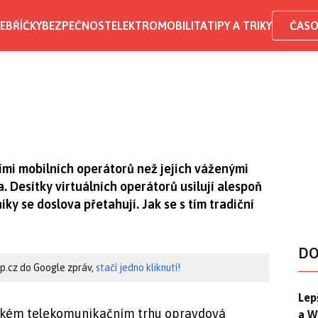
EBŘÍČKY
BEZPEČNOST
ELEKTROMOBILITA
TIPY A TRIKY
ČASO
jmími mobilních operátorů než jejich váženými
a. Desítky virtuálních operátorů usilují alespoň
íky se doslova přetahují. Jak se s tím tradiční
DO
hip.cz do Google zpráv,
stačí jedno kliknutí!
Lep
Lep
eském telekomunikačním trhu opravdová
a W