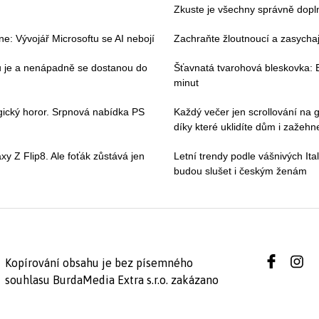
Zkuste je všechny správně dopln
e: Vývojář Microsoftu se AI nebojí
Zachraňte žloutnoucí a zasychají
ou je a nenápadně se dostanou do
Šťavnatá tvarohová bleskovka: B
minut
gický horor. Srpnová nabídka PS
Každý večer jen scrollování na g
díky které uklidíte dům i zažehne
y Z Flip8. Ale foťák zůstává jen
Letní trendy podle vášnivých Ital
budou slušet i českým ženám
Kopírování obsahu je bez písemného
souhlasu BurdaMedia Extra s.r.o. zakázano