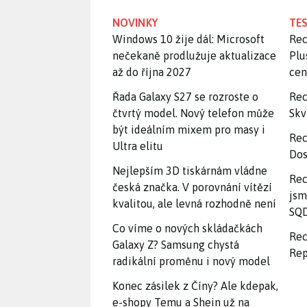
NOVINKY
TES
Windows 10 žije dál: Microsoft
Rec
nečekaně prodlužuje aktualizace
Plu
až do října 2027
ce
Řada Galaxy S27 se rozroste o
Rec
čtvrtý model. Nový telefon může
Skv
být ideálním mixem pro masy i
Rec
Ultra elitu
Dos
Nejlepším 3D tiskárnám vládne
Rec
česká značka. V porovnání vítězí
jsm
kvalitou, ale levná rozhodně není
SQD
Co víme o nových skládačkách
Rec
Galaxy Z? Samsung chystá
Rep
radikální proměnu i nový model
Konec zásilek z Číny? Ale kdepak,
e-shopy Temu a Shein už na