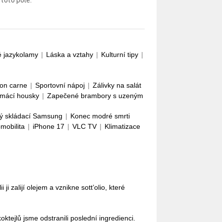
 toto pole.
é jazykolamy
|
Láska a vztahy
|
Kulturní tipy
|
con carne
|
Sportovní nápoj
|
Zálivky na salát
mácí housky
|
Zapečené brambory s uzeným
ý skládací Samsung
|
Konec modré smrti
omobilita
|
iPhone 17
|
VLC TV
|
Klimatizace
i ji zalijí olejem a vznikne sott’olio, které
oktejlů jsme odstranili poslední ingredienci.