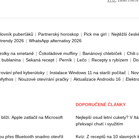
s.r.o.
, zaškrtněte
lovník puberťáků
|
Partnerský horoskop
|
Pick me girl
|
Nejtěžší česk
trendy 2026
|
WhatsApp alternativy 2026
zolky na smetaně
|
Čokoládové muffiny
|
Banánový chlebíček
|
Chili 
 bublanina
|
Sekaná recept
|
Perník
|
Lečo
|
Recepty s rybízem
|
Do
rování před kyberútoky
|
Instalace Windows 11 na starší počítač
|
Nov
 Mythos
|
Nouzové otevírání pračky
|
Aktualizace Androidu 16
|
Elektr
DOPORUČENÉ ČLÁNKY
íží. Apple zatlačil na Microsoft
Nejlepší osud letní cukety? V Itáli
překvapí chutí i využitím
hou přes Bluetooth snadno otevřít
Kvíz: Z receptů na 10 slavných k