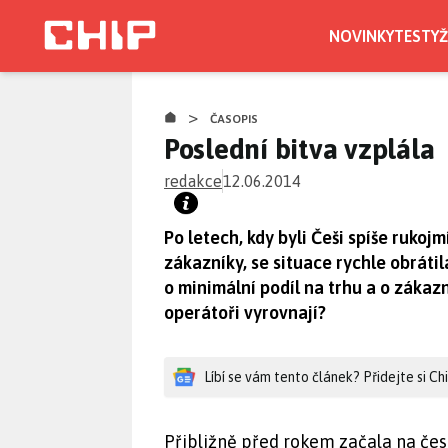
Přejít
k
NOVINKY
TESTY
Ž
hlavnímu
obsahu
>
ČASOPIS
Poslední bitva vzplála
redakce
12.06.2014
Po letech, kdy byli Češi spíše ruko
zákazníky, se situace rychle obrátil
o minimální podíl na trhu a o zákazn
operátoři vyrovnají?
Líbí se vám tento článek? Přidejte si C
Přibližně před rokem začala na č