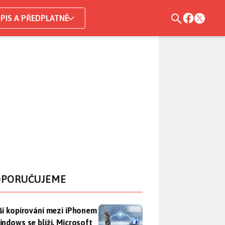
PIS A PŘEDPLATNÉ
PORUČUJEME
ší kopírování mezi iPhonem a Windows se blíží. Microsoft chyt
ší kopírování mezi iPhonem
indows se blíží. Microsoft