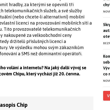
mit hradby, za kterými se opevnili tři
chy
h telekomunikačních služeb, a své služby
NOV
uální (nebo chcete-li alternativní) mobilní
evlastní licenci na provozování mobilních sítí a
Skr
Skr
uru. Tito provozovatelé telekomunikačních
aut
žby nakoupené za velkoobchodní ceny
ote
edy držitelů příslušných licencí a
BEZ
ktury. Ve výsledku mohou svým zákazníkům
efonování a SMS než dominantní operátoři.
Kom
Kom
seb
ího volání a internetu? Na jaký další vývoj se
Výv
ovém Chipu, který vychází již 20. června.
co 
NOV
V
časopis Chip