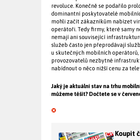
revoluce. Konečně se podařilo prolo
dominantní poskytovatelé mobilníc
mohli začít zákazníkům nabízet virt
operátoři. Tedy firmy, které samy n
nemají ani související infrastrukt
služeb často jen přeprodávají slu
u skutečných mobilních operátorů, t
provozovatelů nezbytné infrastru
nabídnout o něco nižší cenu za tel
Jaký je aktuální stav na trhu mobiln
můžeme těšit? Dočtete se v červenc
Koupit 