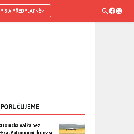
PIS A PŘEDPLATNÉ
PORUČUJEME
ktronická válka bez člověka. Autonomní drony si samy hledají c
ktronická válka bez
věka. Autonomní drony si