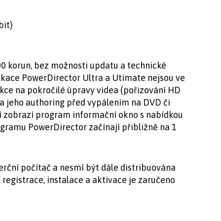
bit)
0 korun, bez možnosti updatu a technické
ikace PowerDirector Ultra a Utimate nejsou ve
kce na pokročilé úpravy videa (pořizování HD
 a jeho authoring před vypálením na DVD či
cí zobrazí program informační okno s nabídkou
gramu PowerDirector začínají přibližně na 1
rční počítač a nesmí být dále distribuována
egistrace, instalace a aktivace je zaručeno