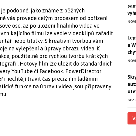
sam
 je podobné, jako známe z běžných
vyh
dně vás provede celým procesem od pořízení
NOV
sové ose, až po uložení finálního videa ve
znikajícího filmu lze vedle videoklipů zařadit
Lep
Lep
ntář nebo titulky. S kreativní tvorbou vám
a W
je na vylepšení a úpravy obrazu videa. K
chy
nkce, použitelné pro rychlou tvorbu krátkých
NOV
ografií. Hotový film lze uložit do standardních
very YouTube či Facebook. PowerDirector
Skr
Skr
eří nechtějí trávit čas precizním laděním
aut
atické funkce na úpravu videa jsou připraveny
ote
lmu.
BEZ
V