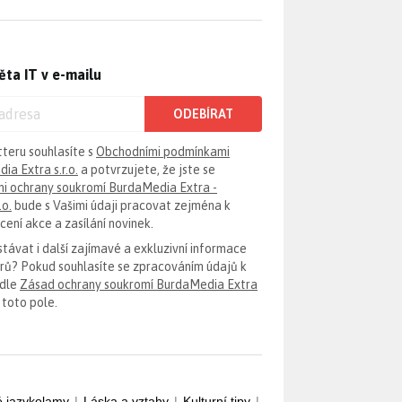
ěta IT v e-mailu
ODEBÍRAT
tteru souhlasíte s
Obchodními podmínkami
ia Extra s.r.o.
a potvrzujete, že jste se
i ochrany soukromí BurdaMedia Extra -
.o.
bude s Vašimi údaji pracovat zejména k
ení akce a zasílání novinek.
távat i další zajímavé a exkluzivní informace
erů? Pokud souhlasíte se zpracováním údajů k
odle
Zásad ochrany soukromí BurdaMedia Extra
 toto pole.
é jazykolamy
|
Láska a vztahy
|
Kulturní tipy
|