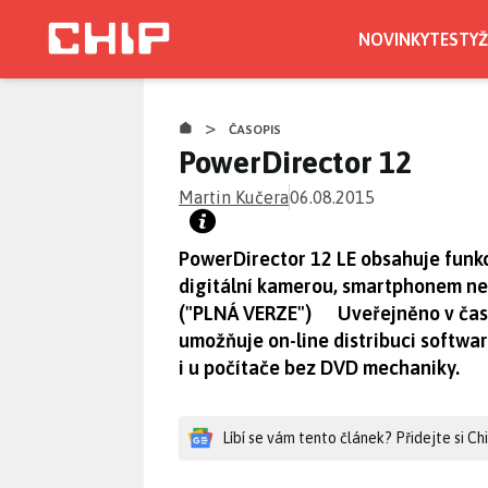
Přejít
k
NOVINKY
TESTY
Ž
hlavnímu
obsahu
>
ČASOPIS
PowerDirector 12
Martin Kučera
06.08.2015
PowerDirector 12 LE obsahuje funkc
digitální kamerou, smartphonem neb
("PLNÁ VERZE") Uveřejněno v časopi
umožňuje on-line distribuci softwa
i u počítače bez DVD mechaniky.
Líbí se vám tento článek? Přidejte si C