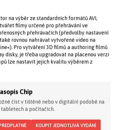
tor na výběr ze standardních formátů AVI,
vářet filmy určené pro přehrávání ve
 přenosných přehrávačích (předvolby nastavení
 také rovnou nahrávat vytvořené video na
ne«). Pro vytváření 3D filmů a authoring filmů
y disky, je třeba upgradovat na placenou verzi
ů lze nastavit jejich kvalitu výběrem z
časopis Chip
žné číst v tištěné nebo v digitální podobě na
 tabletech a počítačích.
PŘEDPLATNÉ
KOUPIT JEDNOTLIVÁ VYDÁNÍ