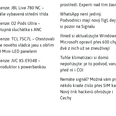
prostředí. Experti nad tím ža
enze: JBL Live 780 NC –
ěle vybavená střední třída
WhatsApp není jediný.
Podvodníci mají nový fígl, dej
enze: O2 Pods Ultra –
si pozor na Signalu
tupná sluchátka s ANC
Ihned si aktualizujte Windows
enze: TCL 75C7L – Otestovali
Microsoft opravil přes 600 ch
e nového vládce jasu s obřím
dvě z nich už se zneužívají
 Mini-LED panelem
Tuhle klimatizaci si domů
enze: JVC XS-E934B –
nepořizujte: je to podvod, var
roduktor s powerbankou
před ní i ČOI
Nemáte signál? Možná vám p
někdo krade číslo přes SIM ka
Nový trik hackerů ohrožuje i
Čechy