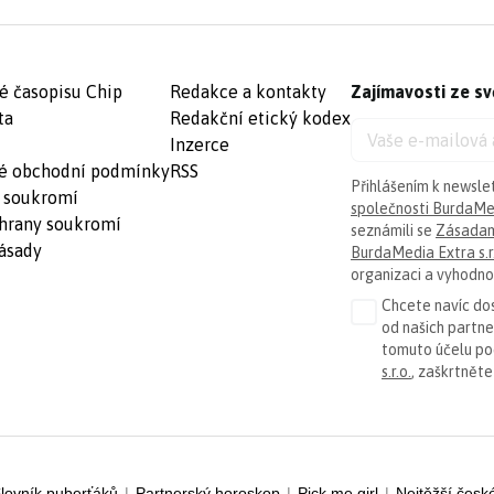
é časopisu Chip
Redakce a kontakty
Zajímavosti ze sv
ta
Redakční etický kodex
Inzerce
é obchodní podmínky
RSS
Přihlášením k newsle
 soukromí
společnosti BurdaMed
hrany soukromí
seznámili se
Zásadam
ásady
BurdaMedia Extra s.r
organizaci a vyhodnoc
Chcete navíc dos
od našich partn
tomuto účelu p
s.r.o.
, zaškrtněte
lovník puberťáků
|
Partnerský horoskop
|
Pick me girl
|
Nejtěžší česk