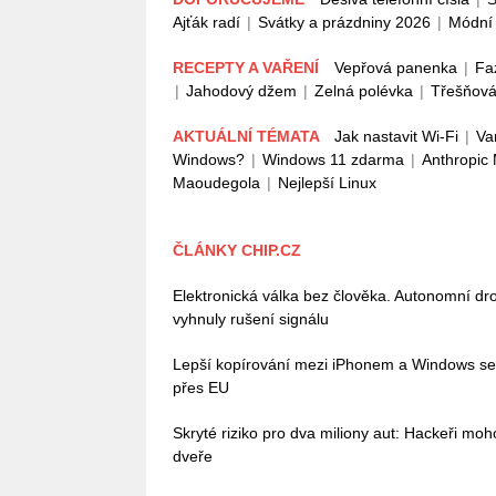
Ajťák radí
|
Svátky a prázdniny 2026
|
Módní 
RECEPTY A VAŘENÍ
Vepřová panenka
|
Fa
|
Jahodový džem
|
Zelná polévka
|
Třešňová
AKTUÁLNÍ TÉMATA
Jak nastavit Wi-Fi
|
Va
Windows?
|
Windows 11 zdarma
|
Anthropic
Maoudegola
|
Nejlepší Linux
ČLÁNKY CHIP.CZ
Elektronická válka bez člověka. Autonomní dro
vyhnuly rušení signálu
Lepší kopírování mezi iPhonem a Windows se bl
přes EU
Skryté riziko pro dva miliony aut: Hackeři mo
dveře