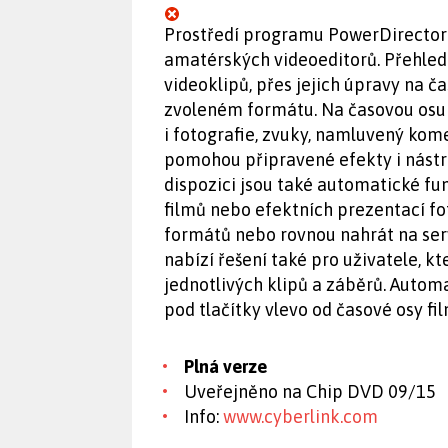
Prostředí programu PowerDirector
amatérských videoeditorů. Přehle
videoklipů, přes jejich úpravy na ča
zvoleném formátu. Na časovou osu v
i fotografie, zvuky, namluvený kome
pomohou připravené efekty i nástro
dispozici jsou také automatické fu
filmů nebo efektních prezentací fot
formátů nebo rovnou nahrát na ser
nabízí řešení také pro uživatele, kt
jednotlivých klipů a záběrů. Autom
pod tlačítky vlevo od časové osy fi
Plná verze
Uveřejněno na Chip DVD 09/15
Info:
www.cyberlink.com