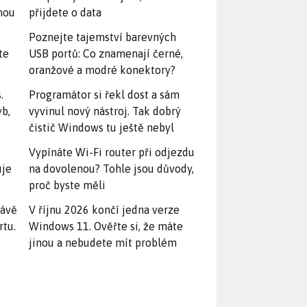
snou
přijdete o data
Poznejte tajemství barevných
te
USB portů: Co znamenají černé,
oranžové a modré konektory?
.
Programátor si řekl dost a sám
yb,
vyvinul nový nástroj. Tak dobrý
čistič Windows tu ještě nebyl
Vypínáte Wi-Fi router při odjezdu
uje
na dovolenou? Tohle jsou důvody,
proč byste měli
rávě
V říjnu 2026 končí jedna verze
rtu.
Windows 11. Ověřte si, že máte
jinou a nebudete mít problém