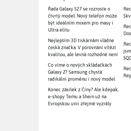
Řada Galaxy S27 se rozroste o
Rec
čtvrtý model. Nový telefon může
Skv
být ideálním mixem pro masy i
Rec
Ultra elitu
Dos
Nejlepším 3D tiskárnám vládne
Rec
česká značka. V porovnání vítězí
jsm
kvalitou, ale levná rozhodně není
SQD
Co víme o nových skládačkách
Rec
Galaxy Z? Samsung chystá
Rep
radikální proměnu i nový model
Konec zásilek z Číny? Ale kdepak,
e-shopy Temu a Shein už na
Evropskou unii zřejmě vyzrály