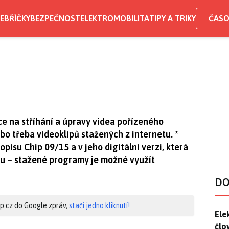
EBŘÍČKY
BEZPEČNOST
ELEKTROMOBILITA
TIPY A TRIKY
ČASO
e na stříhání a úpravy videa pořízeného
o třeba videoklipů stažených z internetu. *
su Chip 09/15 a v jeho digitální verzi, která
ru – stažené programy je možné využít
DO
hip.cz do Google zpráv,
stačí jedno kliknutí!
Ele
Ele
člo