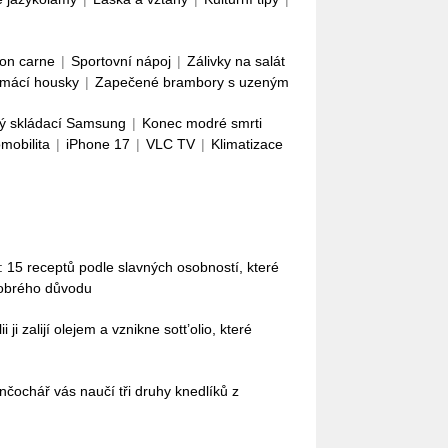
con carne
|
Sportovní nápoj
|
Zálivky na salát
mácí housky
|
Zapečené brambory s uzeným
ý skládací Samsung
|
Konec modré smrti
omobilita
|
iPhone 17
|
VLC TV
|
Klimatizace
 15 receptů podle slavných osobností, které
dobrého důvodu
i ji zalijí olejem a vznikne sott’olio, které
nčochář vás naučí tři druhy knedlíků z