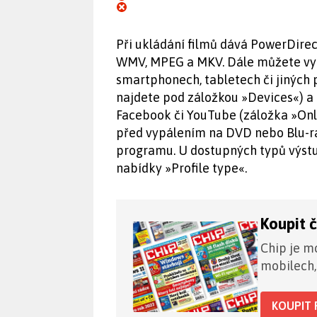
Při ukládání filmů dává PowerDirec
WMV, MPEG a MKV. Dále můžete vyt
smartphonech, tabletech či jiných
najdete pod záložkou »Devices«) a
Facebook či YouTube (záložka »Onli
před vypálením na DVD nebo Blu-ra
programu. U dostupných typů výstup
nabídky »Profile type«.
Koupit 
Chip je mo
mobilech,
KOUPIT 