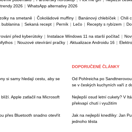
trendy 2026
|
WhatsApp alternativy 2026
zolky na smetaně
|
Čokoládové muffiny
|
Banánový chlebíček
|
Chili 
 bublanina
|
Sekaná recept
|
Perník
|
Lečo
|
Recepty s rybízem
|
Do
rování před kyberútoky
|
Instalace Windows 11 na starší počítač
|
Nov
 Mythos
|
Nouzové otevírání pračky
|
Aktualizace Androidu 16
|
Elektr
DOPORUČENÉ ČLÁNKY
ny si samy hledají cestu, aby se
Od Pohlreicha po Sandtnerovou:
se v českých kuchyních vaří z 
íží. Apple zatlačil na Microsoft
Nejlepší osud letní cukety? V Itáli
překvapí chutí i využitím
hou přes Bluetooth snadno otevřít
Jak na nejlepší knedlíky: Jan Pu
jednoho těsta