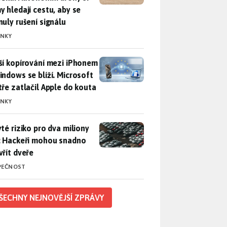
y hledají cestu, aby se
nuly rušení signálu
INKY
ší kopírování mezi iPhonem a Windows se blíží. Microsoft chyt
ší kopírování mezi iPhonem
indows se blíží. Microsoft
tře zatlačil Apple do kouta
INKY
yté riziko pro dva miliony aut: Hackeři mohou snadno otevřít d
yté riziko pro dva miliony
: Hackeři mohou snadno
vřít dveře
PEČNOST
ŠECHNY NEJNOVĚJŠÍ ZPRÁVY