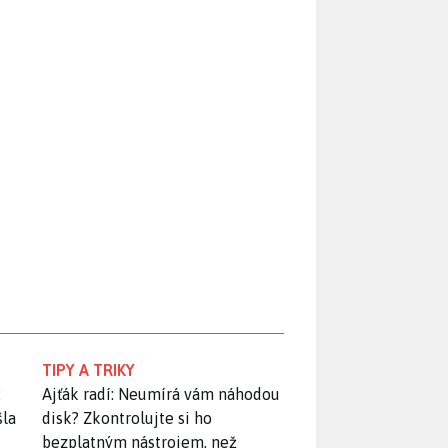
TIPY A TRIKY
:
Ajťák radí: Neumírá vám náhodou
šla
disk? Zkontrolujte si ho
bezplatným nástrojem, než