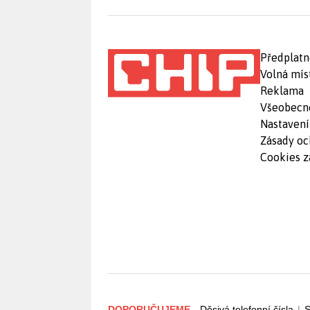
Předplatn
Volná mís
Reklama
Všeobecn
Nastavení
Zásady oc
Cookies z
DOPORUČUJEME
Děsivá telefonní čísla
|
S