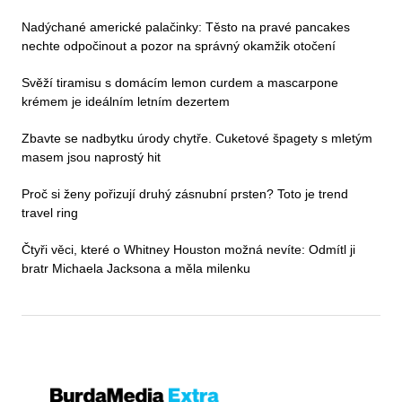
Nadýchané americké palačinky: Těsto na pravé pancakes
nechte odpočinout a pozor na správný okamžik otočení
Svěží tiramisu s domácím lemon curdem a mascarpone
krémem je ideálním letním dezertem
Zbavte se nadbytku úrody chytře. Cuketové špagety s mletým
masem jsou naprostý hit
Proč si ženy pořizují druhý zásnubní prsten? Toto je trend
travel ring
Čtyři věci, které o Whitney Houston možná nevíte: Odmítl ji
bratr Michaela Jacksona a měla milenku