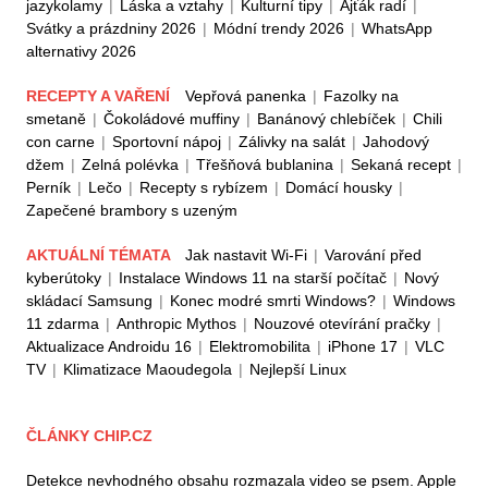
jazykolamy
|
Láska a vztahy
|
Kulturní tipy
|
Ajťák radí
|
Svátky a prázdniny 2026
|
Módní trendy 2026
|
WhatsApp
alternativy 2026
RECEPTY A VAŘENÍ
Vepřová panenka
|
Fazolky na
smetaně
|
Čokoládové muffiny
|
Banánový chlebíček
|
Chili
con carne
|
Sportovní nápoj
|
Zálivky na salát
|
Jahodový
džem
|
Zelná polévka
|
Třešňová bublanina
|
Sekaná recept
|
Perník
|
Lečo
|
Recepty s rybízem
|
Domácí housky
|
Zapečené brambory s uzeným
AKTUÁLNÍ TÉMATA
Jak nastavit Wi-Fi
|
Varování před
kyberútoky
|
Instalace Windows 11 na starší počítač
|
Nový
skládací Samsung
|
Konec modré smrti Windows?
|
Windows
11 zdarma
|
Anthropic Mythos
|
Nouzové otevírání pračky
|
Aktualizace Androidu 16
|
Elektromobilita
|
iPhone 17
|
VLC
TV
|
Klimatizace Maoudegola
|
Nejlepší Linux
ČLÁNKY CHIP.CZ
Detekce nevhodného obsahu rozmazala video se psem. Apple