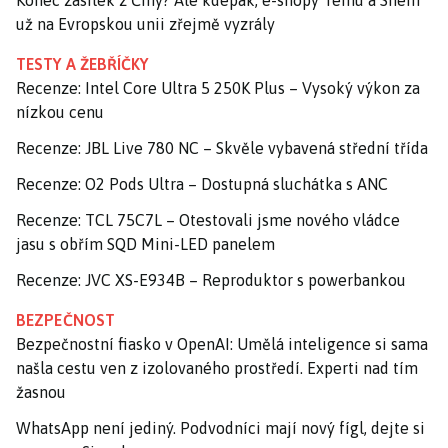
Konec zásilek z Číny? Ale kdepak, e-shopy Temu a Shein
už na Evropskou unii zřejmě vyzrály
TESTY A ŽEBŘÍČKY
Recenze: Intel Core Ultra 5 250K Plus – Vysoký výkon za
nízkou cenu
Recenze: JBL Live 780 NC – Skvěle vybavená střední třída
Recenze: O2 Pods Ultra – Dostupná sluchátka s ANC
Recenze: TCL 75C7L – Otestovali jsme nového vládce
jasu s obřím SQD Mini-LED panelem
Recenze: JVC XS-E934B – Reproduktor s powerbankou
BEZPEČNOST
Bezpečnostní fiasko v OpenAI: Umělá inteligence si sama
našla cestu ven z izolovaného prostředí. Experti nad tím
žasnou
WhatsApp není jediný. Podvodníci mají nový fígl, dejte si