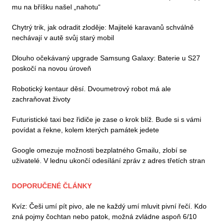
mu na bříšku našel „nahotu“
Chytrý trik, jak odradit zloděje: Majitelé karavanů schválně
nechávají v autě svůj starý mobil
Dlouho očekávaný upgrade Samsung Galaxy: Baterie u S27
poskočí na novou úroveň
Robotický kentaur děsí. Dvoumetrový robot má ale
zachraňovat životy
Futuristické taxi bez řidiče je zase o krok blíž. Bude si s vámi
povídat a řekne, kolem kterých památek jedete
Google omezuje možnosti bezplatného Gmailu, zlobí se
uživatelé. V lednu ukončí odesílání zpráv z adres třetích stran
DOPORUČENÉ ČLÁNKY
Kvíz: Češi umí pít pivo, ale ne každý umí mluvit pivní řečí. Kdo
zná pojmy čochtan nebo patok, možná zvládne aspoň 6/10