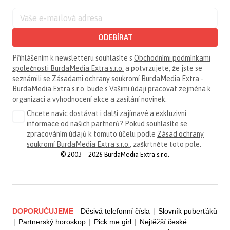
ODEBÍRAT
Přihlášením k newsletteru souhlasíte s
Obchodními podmínkami
společnosti BurdaMedia Extra s.r.o.
a potvrzujete, že jste se
seznámili se
Zásadami ochrany soukromí BurdaMedia Extra -
BurdaMedia Extra s.r.o.
bude s Vašimi údaji pracovat zejména k
organizaci a vyhodnocení akce a zasílání novinek.
Chcete navíc dostávat i další zajímavé a exkluzivní
informace od našich partnerů? Pokud souhlasíte se
zpracováním údajů k tomuto účelu podle
Zásad ochrany
soukromí BurdaMedia Extra s.r.o.
, zaškrtněte toto pole.
© 2003—2026 BurdaMedia Extra s.r.o.
DOPORUČUJEME
Děsivá telefonní čísla
|
Slovník puberťáků
|
Partnerský horoskop
|
Pick me girl
|
Nejtěžší české