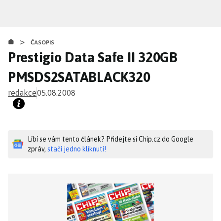
Přejít
k
hlavnímu
>
obsahu
ČASOPIS
Prestigio Data Safe II 320GB
PMSDS2SATABLACK320
redakce
05.08.2008
Líbí se vám tento článek? Přidejte si Chip.cz do Google
zpráv,
stačí jedno kliknutí!