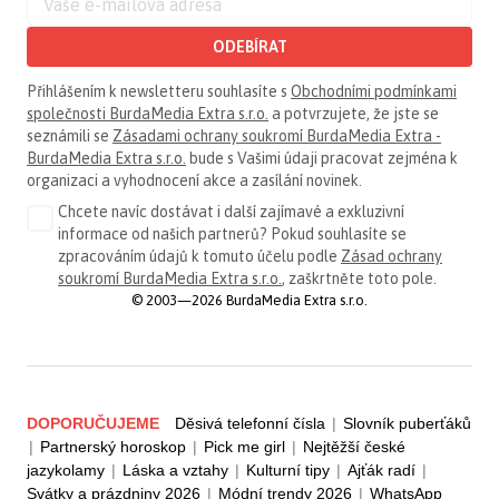
ODEBÍRAT
Přihlášením k newsletteru souhlasíte s
Obchodními podmínkami
společnosti BurdaMedia Extra s.r.o.
a potvrzujete, že jste se
seznámili se
Zásadami ochrany soukromí BurdaMedia Extra -
BurdaMedia Extra s.r.o.
bude s Vašimi údaji pracovat zejména k
organizaci a vyhodnocení akce a zasílání novinek.
Chcete navíc dostávat i další zajímavé a exkluzivní
informace od našich partnerů? Pokud souhlasíte se
zpracováním údajů k tomuto účelu podle
Zásad ochrany
soukromí BurdaMedia Extra s.r.o.
, zaškrtněte toto pole.
© 2003—2026 BurdaMedia Extra s.r.o.
DOPORUČUJEME
Děsivá telefonní čísla
|
Slovník puberťáků
|
Partnerský horoskop
|
Pick me girl
|
Nejtěžší české
jazykolamy
|
Láska a vztahy
|
Kulturní tipy
|
Ajťák radí
|
Svátky a prázdniny 2026
|
Módní trendy 2026
|
WhatsApp