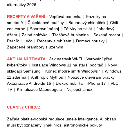
alternativy 2026
RECEPTY A VAŘENÍ
Vepřová panenka
|
Fazolky na
smetaně
|
Čokoládové muffiny
|
Banánový chlebíček
|
Chili
con carne
|
Sportovní nápoj
|
Zálivky na salát
|
Jahodový
džem
|
Zelná polévka
|
Třešňová bublanina
|
Sekaná recept
|
Perník
|
Lečo
|
Recepty s rybízem
|
Domácí housky
|
Zapečené brambory s uzeným
AKTUÁLNÍ TÉMATA
Jak nastavit Wi-Fi
|
Varování před
kyberútoky
|
Instalace Windows 11 na starší počítač
|
Nový
skládací Samsung
|
Konec modré smrti Windows?
|
Windows
11 zdarma
|
Anthropic Mythos
|
Nouzové otevírání pračky
|
Aktualizace Androidu 16
|
Elektromobilita
|
iPhone 17
|
VLC
TV
|
Klimatizace Maoudegola
|
Nejlepší Linux
ČLÁNKY CHIP.CZ
Začala platit evropská regulace umělé inteligence. AI obsah
musí být označený, jinak hrozí astronomické pokuty