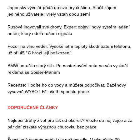
Japonský vývojář přidá do své hry češtinu. Stačil zájem
jediného uživatele i vřelý vztah obou zemí
Rusové inovovali své drony. Expert objevil nový systém ladění
antén, který odolá rušení signálu
Pozor na vlnu veder. Vysoké letní teploty škodí baterii telefonu,
už při 45 °C hrozí její poškození
BMW porušilo starý slib. Po nastartování auta na vás vyskočí
reklama se Spider-Manem
Recenze: Hodíte ho do vody a můžete odpočívat. Bazénový
vysavač WYBOT B1 ušetří spoustu práce
DOPORUČENÉ ČLÁNKY
Nejlepší druhý život pro lák od okurek? Vložte do něj vejce a za
pár dní získáte výraznou chuťovku bez práce
Švestková sezona nabízí víc než povidla. Vyzkoušejte 30