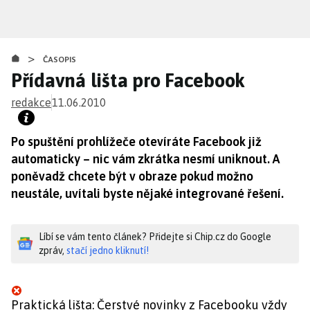
Přejít
k
hlavnímu
>
obsahu
ČASOPIS
Přídavná lišta pro Facebook
redakce
11.06.2010
Po spuštění prohlížeče otevíráte Facebook již
automaticky – nic vám zkrátka nesmí uniknout. A
poněvadž chcete být v obraze pokud možno
neustále, uvítali byste nějaké integrované řešení.
Líbí se vám tento článek? Přidejte si Chip.cz do Google
zpráv,
stačí jedno kliknutí!
Praktická lišta: Čerstvé novinky z Facebooku vždy