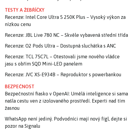
TESTY A ŽEBŘÍČKY
Recenze: Intel Core Ultra 5 250K Plus – Vysoký výkon za
nízkou cenu
Recenze: JBL Live 780 NC – Skvěle vybavená střední třída
Recenze: O2 Pods Ultra – Dostupná sluchátka s ANC
Recenze: TCL 75C7L – Otestovali jsme nového vládce
jasu s obřím SQD Mini-LED panelem
Recenze: JVC XS-E934B – Reproduktor s powerbankou
BEZPEČNOST
Bezpečnostní fiasko v OpenAI: Umělá inteligence si sama
našla cestu ven z izolovaného prostředí. Experti nad tím
žasnou
WhatsApp není jediný. Podvodníci mají nový fígl, dejte si
pozor na Signalu