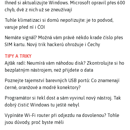
Ihned si aktualizujte Windows. Microsoft opravil přes 600
chyb, dvě z nich už se zneužívají
Tuhle klimatizaci si domů nepořizujte: je to podvod,
varuje před ní i ČOI
Nemáte signál? Možná vám právě někdo krade číslo přes
SIM kartu. Nový trik hackerů ohrožuje i Čechy
TIPY A TRIKY
Ajťák radí: Neumírá vám náhodou disk? Zkontrolujte si ho
bezplatným nástrojem, než přijdete o data
Poznejte tajemství barevných USB portů: Co znamenají
černé, oranžové a modré konektory?
Programátor si řekl dost a sám vyvinul nový nástroj. Tak
dobrý čistič Windows tu ještě nebyl
Vypínáte Wi-Fi router při odjezdu na dovolenou? Tohle
jsou důvody, proč byste měli