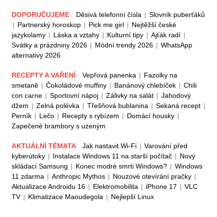
DOPORUČUJEME
Děsivá telefonní čísla
|
Slovník puberťáků
|
Partnerský horoskop
|
Pick me girl
|
Nejtěžší české
jazykolamy
|
Láska a vztahy
|
Kulturní tipy
|
Ajťák radí
|
Svátky a prázdniny 2026
|
Módní trendy 2026
|
WhatsApp
alternativy 2026
RECEPTY A VAŘENÍ
Vepřová panenka
|
Fazolky na
smetaně
|
Čokoládové muffiny
|
Banánový chlebíček
|
Chili
con carne
|
Sportovní nápoj
|
Zálivky na salát
|
Jahodový
džem
|
Zelná polévka
|
Třešňová bublanina
|
Sekaná recept
|
Perník
|
Lečo
|
Recepty s rybízem
|
Domácí housky
|
Zapečené brambory s uzeným
AKTUÁLNÍ TÉMATA
Jak nastavit Wi-Fi
|
Varování před
kyberútoky
|
Instalace Windows 11 na starší počítač
|
Nový
skládací Samsung
|
Konec modré smrti Windows?
|
Windows
11 zdarma
|
Anthropic Mythos
|
Nouzové otevírání pračky
|
Aktualizace Androidu 16
|
Elektromobilita
|
iPhone 17
|
VLC
TV
|
Klimatizace Maoudegola
|
Nejlepší Linux