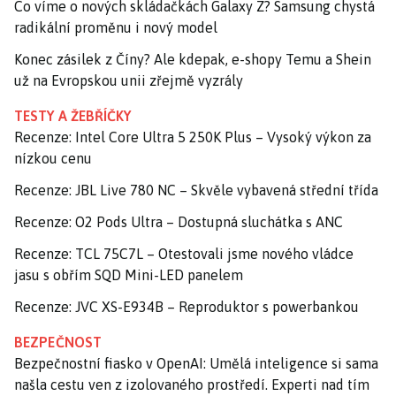
Co víme o nových skládačkách Galaxy Z? Samsung chystá
radikální proměnu i nový model
Konec zásilek z Číny? Ale kdepak, e-shopy Temu a Shein
už na Evropskou unii zřejmě vyzrály
TESTY A ŽEBŘÍČKY
Recenze: Intel Core Ultra 5 250K Plus – Vysoký výkon za
nízkou cenu
Recenze: JBL Live 780 NC – Skvěle vybavená střední třída
Recenze: O2 Pods Ultra – Dostupná sluchátka s ANC
Recenze: TCL 75C7L – Otestovali jsme nového vládce
jasu s obřím SQD Mini-LED panelem
Recenze: JVC XS-E934B – Reproduktor s powerbankou
BEZPEČNOST
Bezpečnostní fiasko v OpenAI: Umělá inteligence si sama
našla cestu ven z izolovaného prostředí. Experti nad tím