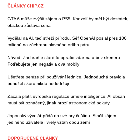
ČLÁNKY CHIP.CZ
GTA 6 může zvýšit zájem o PS5. Konzolí by měl být dostatek,
otázkou zůstává cena
Vydělal na AI, teď střeží přírodu. Šéf OpenAI poslal přes 100
milionů na záchranu slavného orlího páru
Návod: Zachraňte staré fotografie zdarma a bez skeneru.
Potřebujete jen negativ a dva mobily
Ušetřete peníze při používání lednice. Jednoduchá pravidla
bohužel skoro nikdo nedodržuje
Začala platit evropská regulace umělé inteligence. AI obsah
musí být označený, jinak hrozí astronomické pokuty
Japonský vývojář přidá do své hry češtinu. Stačil zájem
jediného uživatele i vřelý vztah obou zemí
DOPORUČENÉ ČLÁNKY