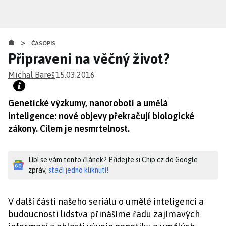
Přejít
k
hlavnímu
>
obsahu
ČASOPIS
Připraveni na věčný život?
Michal Bareš
15.03.2016
Genetické výzkumy, nanoroboti a umělá
inteligence: nové objevy překračují biologické
zákony. Cílem je nesmrtelnost.
Líbí se vám tento článek? Přidejte si Chip.cz do Google
zpráv,
stačí jedno kliknutí!
V další části našeho seriálu o umělé inteligenci a
budoucnosti lidstva přinášíme řadu zajímavých