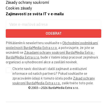
Zásady ochrany soukromí
Cookies zásady
Zajímavosti ze světa IT v e-mailu
ODEBÍRAT
Přihlášením k newsletteru souhlasíte s
Obchodními podmínkami
společnosti BurdaMedia Extra s.r.o.
a potvrzujete, že jste se
seznámili se
Zásadami ochrany soukromí BurdaMedia Extra -
BurdaMedia Extra s.r.o.
bude s Vašimi údaji pracovat zejména k
organizaci a vyhodnocení akce a zasílání novinek.
Chcete navíc dostávat i další zajímavé a exkluzivní
informace od našich partnerů? Pokud souhlasíte se
zpracováním údajů k tomuto účelu podle
Zásad ochrany
soukromí BurdaMedia Extra s.r.o.
, zaškrtněte toto pole.
© 2003—2026 BurdaMedia Extra s.r.o.