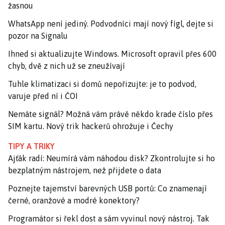
žasnou
WhatsApp není jediný. Podvodníci mají nový fígl, dejte si
pozor na Signalu
Ihned si aktualizujte Windows. Microsoft opravil přes 600
chyb, dvě z nich už se zneužívají
Tuhle klimatizaci si domů nepořizujte: je to podvod,
varuje před ní i ČOI
Nemáte signál? Možná vám právě někdo krade číslo přes
SIM kartu. Nový trik hackerů ohrožuje i Čechy
TIPY A TRIKY
Ajťák radí: Neumírá vám náhodou disk? Zkontrolujte si ho
bezplatným nástrojem, než přijdete o data
Poznejte tajemství barevných USB portů: Co znamenají
černé, oranžové a modré konektory?
Programátor si řekl dost a sám vyvinul nový nástroj. Tak