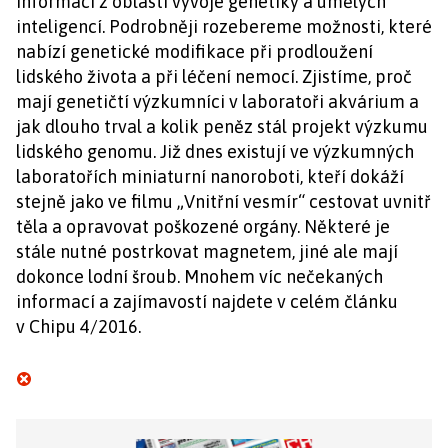
informací z oblasti vývoje genetiky a umělých
inteligencí. Podrobněji rozebereme možnosti, které
nabízí genetické modifikace při prodloužení
lidského života a při léčení nemocí. Zjistíme, proč
mají genetičtí výzkumníci v laboratoři akvárium a
jak dlouho trval a kolik peněz stál projekt výzkumu
lidského genomu. Již dnes existují ve výzkumných
laboratořích miniaturní nanoroboti, kteří dokáží
stejně jako ve filmu „Vnitřní vesmír“ cestovat uvnitř
těla a opravovat poškozené orgány. Některé je
stále nutné postrkovat magnetem, jiné ale mají
dokonce lodní šroub. Mnohem víc nečekaných
informací a zajímavostí najdete v celém článku
v Chipu 4/2016.