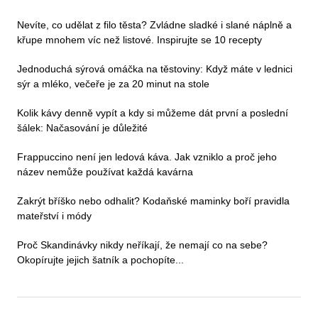
Nevíte, co udělat z filo těsta? Zvládne sladké i slané náplně a
křupe mnohem víc než listové. Inspirujte se 10 recepty
Jednoduchá sýrová omáčka na těstoviny: Když máte v lednici
sýr a mléko, večeře je za 20 minut na stole
Kolik kávy denně vypít a kdy si můžeme dát první a poslední
šálek: Načasování je důležité
Frappuccino není jen ledová káva. Jak vzniklo a proč jeho
název nemůže používat každá kavárna
Zakrýt bříško nebo odhalit? Kodaňské maminky boří pravidla
mateřství i módy
Proč Skandinávky nikdy neříkají, že nemají co na sebe?
Okopírujte jejich šatník a pochopíte...