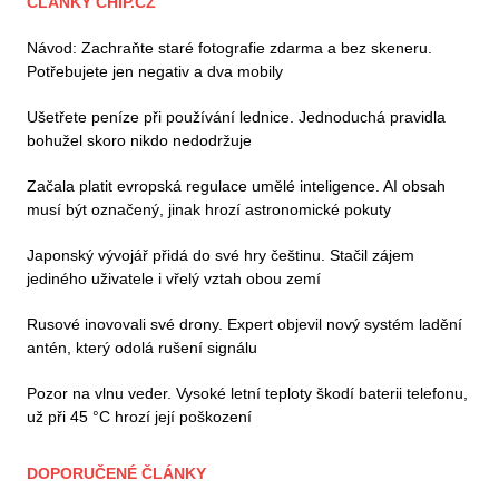
ČLÁNKY CHIP.CZ
Návod: Zachraňte staré fotografie zdarma a bez skeneru.
Potřebujete jen negativ a dva mobily
Ušetřete peníze při používání lednice. Jednoduchá pravidla
bohužel skoro nikdo nedodržuje
Začala platit evropská regulace umělé inteligence. AI obsah
musí být označený, jinak hrozí astronomické pokuty
Japonský vývojář přidá do své hry češtinu. Stačil zájem
jediného uživatele i vřelý vztah obou zemí
Rusové inovovali své drony. Expert objevil nový systém ladění
antén, který odolá rušení signálu
Pozor na vlnu veder. Vysoké letní teploty škodí baterii telefonu,
už při 45 °C hrozí její poškození
DOPORUČENÉ ČLÁNKY