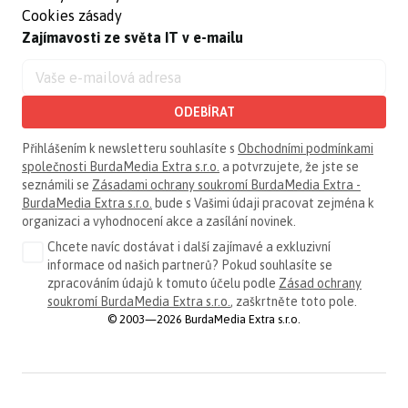
Cookies zásady
Zajímavosti ze světa IT v e-mailu
ODEBÍRAT
Přihlášením k newsletteru souhlasíte s
Obchodními podmínkami
společnosti BurdaMedia Extra s.r.o.
a potvrzujete, že jste se
seznámili se
Zásadami ochrany soukromí BurdaMedia Extra -
BurdaMedia Extra s.r.o.
bude s Vašimi údaji pracovat zejména k
organizaci a vyhodnocení akce a zasílání novinek.
Chcete navíc dostávat i další zajímavé a exkluzivní
informace od našich partnerů? Pokud souhlasíte se
zpracováním údajů k tomuto účelu podle
Zásad ochrany
soukromí BurdaMedia Extra s.r.o.
, zaškrtněte toto pole.
© 2003—2026 BurdaMedia Extra s.r.o.