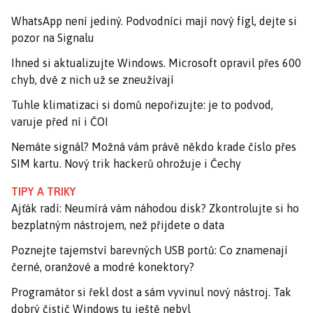
WhatsApp není jediný. Podvodníci mají nový fígl, dejte si
pozor na Signalu
Ihned si aktualizujte Windows. Microsoft opravil přes 600
chyb, dvě z nich už se zneužívají
Tuhle klimatizaci si domů nepořizujte: je to podvod,
varuje před ní i ČOI
Nemáte signál? Možná vám právě někdo krade číslo přes
SIM kartu. Nový trik hackerů ohrožuje i Čechy
TIPY A TRIKY
Ajťák radí: Neumírá vám náhodou disk? Zkontrolujte si ho
bezplatným nástrojem, než přijdete o data
Poznejte tajemství barevných USB portů: Co znamenají
černé, oranžové a modré konektory?
Programátor si řekl dost a sám vyvinul nový nástroj. Tak
dobrý čistič Windows tu ještě nebyl