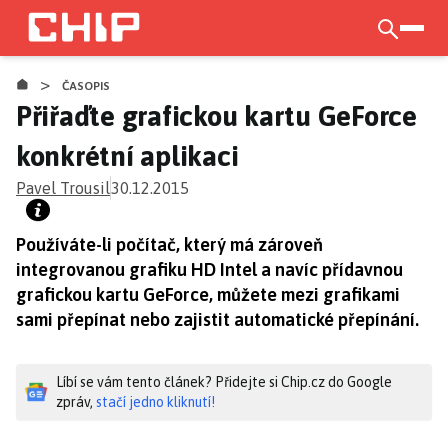
Přejít
k
otevří
hlavnímu
>
obsahu
ČASOPIS
Přiřaďte grafickou kartu GeForce
konkrétní aplikaci
Pavel Trousil
30.12.2015
Používáte-li počítač, který má zároveň
integrovanou grafiku HD Intel a navíc přídavnou
grafickou kartu GeForce, můžete mezi grafikami
sami přepínat nebo zajistit automatické přepínání.
Líbí se vám tento článek? Přidejte si Chip.cz do Google
zpráv,
stačí jedno kliknutí!