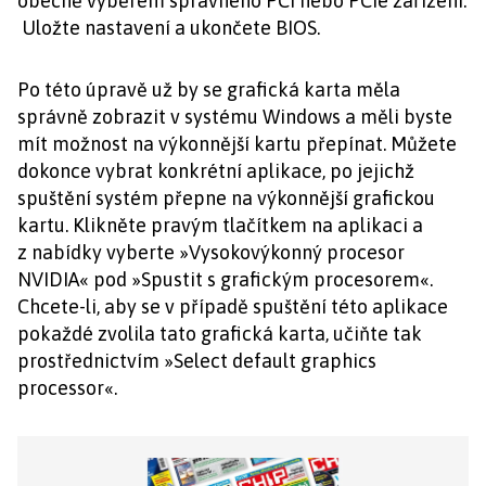
obecně výběrem správného PCI nebo PCIe zařízení.
Uložte nastavení a ukončete BIOS.
Po této úpravě už by se grafická karta měla
správně zobrazit v systému Windows a měli byste
mít možnost na výkonnější kartu přepínat. Můžete
dokonce vybrat konkrétní aplikace, po jejichž
spuštění systém přepne na výkonnější grafickou
kartu. Klikněte pravým tlačítkem na aplikaci a
z nabídky vyberte »Vysokovýkonný procesor
NVIDIA« pod »Spustit s grafickým procesorem«.
Chcete-li, aby se v případě spuštění této aplikace
pokaždé zvolila tato grafická karta, učiňte tak
prostřednictvím »Select default graphics
processor«.