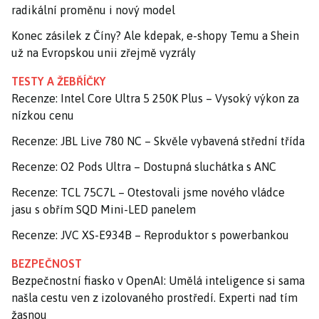
radikální proměnu i nový model
Konec zásilek z Číny? Ale kdepak, e-shopy Temu a Shein
už na Evropskou unii zřejmě vyzrály
TESTY A ŽEBŘÍČKY
Recenze: Intel Core Ultra 5 250K Plus – Vysoký výkon za
nízkou cenu
Recenze: JBL Live 780 NC – Skvěle vybavená střední třída
Recenze: O2 Pods Ultra – Dostupná sluchátka s ANC
Recenze: TCL 75C7L – Otestovali jsme nového vládce
jasu s obřím SQD Mini-LED panelem
Recenze: JVC XS-E934B – Reproduktor s powerbankou
BEZPEČNOST
Bezpečnostní fiasko v OpenAI: Umělá inteligence si sama
našla cestu ven z izolovaného prostředí. Experti nad tím
žasnou