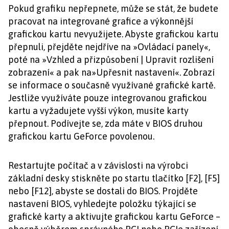
Pokud grafiku nepřepnete, může se stát, že budete
pracovat na integrované grafice a výkonnější
grafickou kartu nevyužijete. Abyste grafickou kartu
přepnuli, přejděte nejdříve na »Ovládací panely«,
poté na »Vzhled a přizpůsobení | Upravit rozlišení
zobrazení« a pak na»Upřesnit nastavení«. Zobrazí
se informace o současně využívané grafické kartě.
Jestliže využíváte pouze integrovanou grafickou
kartu a vyžadujete vyšší výkon, musíte karty
přepnout. Podívejte se, zda máte v BIOS druhou
grafickou kartu GeForce povolenou.
Restartujte počítač a v závislosti na výrobci
základní desky stiskněte po startu tlačítko [F2], [F5]
nebo [F12], abyste se dostali do BIOS. Projděte
nastavení BIOS, vyhledejte položku týkající se
grafické karty a aktivujte grafickou kartu GeForce –