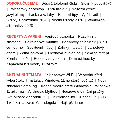
DOPORUČUJEME
Děsivá telefonní čísla
|
Slovník puberťáků
|
Partnerský horoskop
|
Pick me girl
|
Nejtěžší české
jazykolamy
|
Láska a vztahy
|
Kulturní tipy
|
Ajťák radí
|
Svátky a prázdniny 2026
|
Módní trendy 2026
|
WhatsApp
alternativy 2026
RECEPTY A VAŘENÍ
Vepřová panenka
|
Fazolky na
smetaně
|
Čokoládové muffiny
|
Banánový chlebíček
|
Chili
con carne
|
Sportovní nápoj
|
Zálivky na salát
|
Jahodový
džem
|
Zelná polévka
|
Třešňová bublanina
|
Sekaná recept
|
Perník
|
Lečo
|
Recepty s rybízem
|
Domácí housky
|
Zapečené brambory s uzeným
AKTUÁLNÍ TÉMATA
Jak nastavit Wi-Fi
|
Varování před
kyberútoky
|
Instalace Windows 11 na starší počítač
|
Nový
skládací Samsung
|
Konec modré smrti Windows?
|
Windows
11 zdarma
|
Anthropic Mythos
|
Nouzové otevírání pračky
|
Aktualizace Androidu 16
|
Elektromobilita
|
iPhone 17
|
VLC
TV
|
Klimatizace Maoudegola
|
Nejlepší Linux