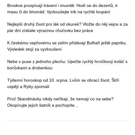
Broskve prospívají trávení i imunitě: Hodí se do dezertů, k
masu či do limonád. Vyzkoušejte trik na rychlé loupání
Nejlepší druhý život pro lák od okurek? Vložte do něj vejce a za
pár dní získáte výraznou chuťovku bez práce
K českému vepřovému se zelím přidávají Bulhaři ještě papriku.
Výsledek stojí za vyzkoušení
Nebe v puse z jednoho plechu: Upečte rychlý hrníčkový koláč s
borůvkami a drobenkou
Týdenní horoskop od 10. srpna: Lvům se obrací život, Štíři
uspějí a Ryby zpomalí
Proč Skandinávky nikdy neříkají, že nemají co na sebe?
Okopírujte jejich šatník a pochopíte...