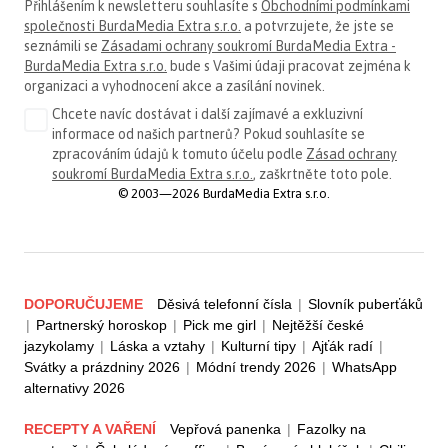
Přihlášením k newsletteru souhlasíte s
Obchodními podmínkami
společnosti BurdaMedia Extra s.r.o.
a potvrzujete, že jste se
seznámili se
Zásadami ochrany soukromí BurdaMedia Extra -
BurdaMedia Extra s.r.o.
bude s Vašimi údaji pracovat zejména k
organizaci a vyhodnocení akce a zasílání novinek.
Chcete navíc dostávat i další zajímavé a exkluzivní
informace od našich partnerů? Pokud souhlasíte se
zpracováním údajů k tomuto účelu podle
Zásad ochrany
soukromí BurdaMedia Extra s.r.o.
, zaškrtněte toto pole.
© 2003—2026 BurdaMedia Extra s.r.o.
DOPORUČUJEME
Děsivá telefonní čísla
|
Slovník puberťáků
|
Partnerský horoskop
|
Pick me girl
|
Nejtěžší české
jazykolamy
|
Láska a vztahy
|
Kulturní tipy
|
Ajťák radí
|
Svátky a prázdniny 2026
|
Módní trendy 2026
|
WhatsApp
alternativy 2026
RECEPTY A VAŘENÍ
Vepřová panenka
|
Fazolky na