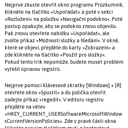
Nejprve zkuste otevřít okno programu Průzkumník,
klikněte na tlačítko »Uspořádat« a poté v sekci
»Rozložení« na položku »Navigační podokno«. Poté
postup opakujte, aby se podokno znovu objevilo.
Pak znovu otevřete nabídku »Uspořádat«, ale
zvolte příkaz »Možnosti složky a hledání«. V okně,
které se objeví, přejděte do karty »Zobrazení« a
zde klikněte na tlačítko »Použít pro složky«.
Pokud tento trik nepomůže, budete muset problém
vyřešit úpravou registrů.
Nejprve pomocí klávesové zkratky [Windows] + [R]
otevřete okno »Spustit« a do políčka otevřít
zadejte příkaz »regedit«. V editoru registru
přejděte na větev
»HKEY_CURRENT_USERSoftwareMicrosoftWindow
sCurrentVersionPolicies«. Zde v pravé části okna