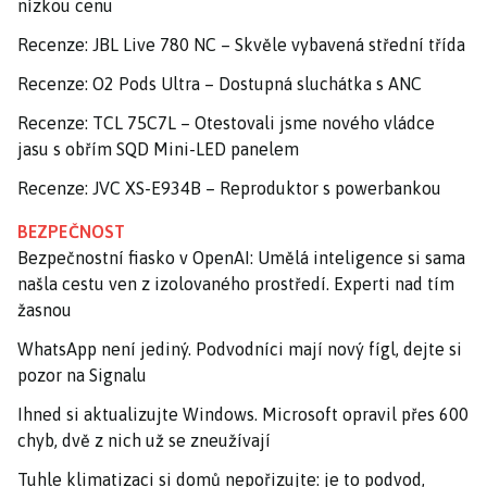
nízkou cenu
Recenze: JBL Live 780 NC – Skvěle vybavená střední třída
Recenze: O2 Pods Ultra – Dostupná sluchátka s ANC
Recenze: TCL 75C7L – Otestovali jsme nového vládce
jasu s obřím SQD Mini-LED panelem
Recenze: JVC XS-E934B – Reproduktor s powerbankou
BEZPEČNOST
Bezpečnostní fiasko v OpenAI: Umělá inteligence si sama
našla cestu ven z izolovaného prostředí. Experti nad tím
žasnou
WhatsApp není jediný. Podvodníci mají nový fígl, dejte si
pozor na Signalu
Ihned si aktualizujte Windows. Microsoft opravil přes 600
chyb, dvě z nich už se zneužívají
Tuhle klimatizaci si domů nepořizujte: je to podvod,