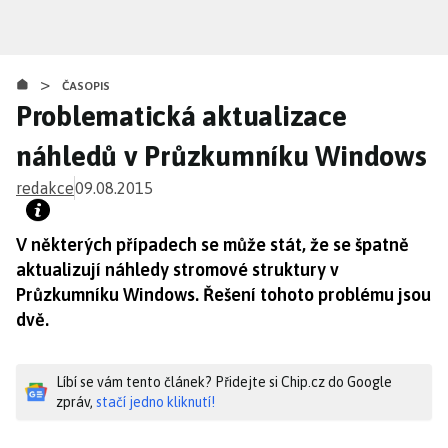
Přejít
k
hlavnímu
>
obsahu
ČASOPIS
Problematická aktualizace
náhledů v Průzkumníku Windows
redakce
09.08.2015
V některých případech se může stát, že se špatně
aktualizují náhledy stromové struktury v
Průzkumníku Windows. Řešení tohoto problému jsou
dvě.
Líbí se vám tento článek? Přidejte si Chip.cz do Google
zpráv,
stačí jedno kliknutí!