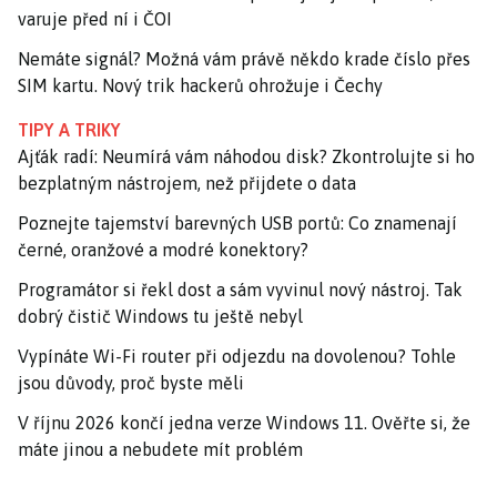
varuje před ní i ČOI
Nemáte signál? Možná vám právě někdo krade číslo přes
SIM kartu. Nový trik hackerů ohrožuje i Čechy
TIPY A TRIKY
Ajťák radí: Neumírá vám náhodou disk? Zkontrolujte si ho
bezplatným nástrojem, než přijdete o data
Poznejte tajemství barevných USB portů: Co znamenají
černé, oranžové a modré konektory?
Programátor si řekl dost a sám vyvinul nový nástroj. Tak
dobrý čistič Windows tu ještě nebyl
Vypínáte Wi-Fi router při odjezdu na dovolenou? Tohle
jsou důvody, proč byste měli
V říjnu 2026 končí jedna verze Windows 11. Ověřte si, že
máte jinou a nebudete mít problém