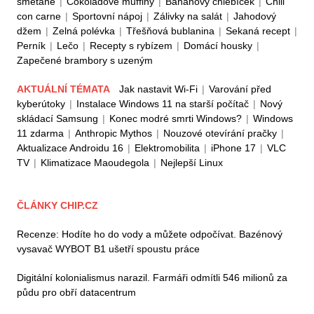
smetaně
|
Čokoládové muffiny
|
Banánový chlebíček
|
Chili
con carne
|
Sportovní nápoj
|
Zálivky na salát
|
Jahodový
džem
|
Zelná polévka
|
Třešňová bublanina
|
Sekaná recept
|
Perník
|
Lečo
|
Recepty s rybízem
|
Domácí housky
|
Zapečené brambory s uzeným
AKTUÁLNÍ TÉMATA
Jak nastavit Wi-Fi
|
Varování před
kyberútoky
|
Instalace Windows 11 na starší počítač
|
Nový
skládací Samsung
|
Konec modré smrti Windows?
|
Windows
11 zdarma
|
Anthropic Mythos
|
Nouzové otevírání pračky
|
Aktualizace Androidu 16
|
Elektromobilita
|
iPhone 17
|
VLC
TV
|
Klimatizace Maoudegola
|
Nejlepší Linux
ČLÁNKY CHIP.CZ
Recenze: Hodíte ho do vody a můžete odpočívat. Bazénový
vysavač WYBOT B1 ušetří spoustu práce
Digitální kolonialismus narazil. Farmáři odmítli 546 milionů za
půdu pro obří datacentrum