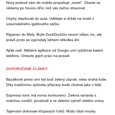
Nový podvod vám do mobilu propašuje „smetí“. Zbavte se
reklamy po hovoru dřív, než vás začne otravovat
Chytrý zlepšovák do auta: Udělejte si držák na mobil z
uzavíratelného igelitového sáčku
Rýpanec do Mety. Brýle DuckDuckGo neumí vůbec nic, ale
právě proto se vyprodaly během několika dní
Ajťák radí: Některé aplikace od Googlu umí vyždímat baterii
telefonu. Omezte jejich práci na pozadí
DOPORUČENÉ ČLÁNKY
Bazalkové pesto umí být buď zelený zázrak, nebo drahá kaše.
Díky tradičnímu způsobu přípravy bude chutnat jako v Itálii
Espresso tonic má novou konkurenci. Zelená varianta s
matchou osvěží, povzbudí a ve sklenici vytvoří efektní vrstvy
Tajemství dokonale křupavých řízků: Místo části mouky