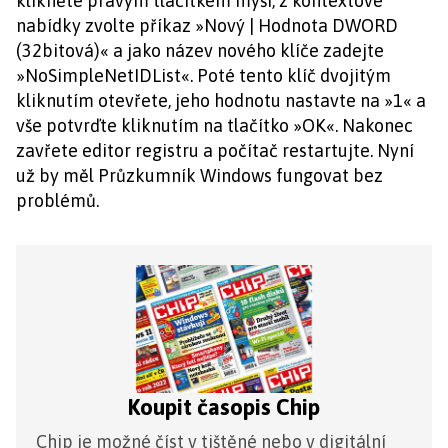
klikněte pravým tlačítkem myši, z kontextové
nabídky zvolte příkaz »Nový | Hodnota DWORD
(32bitová)« a jako název nového klíče zadejte
»NoSimpleNetIDList«. Poté tento klíč dvojitým
kliknutím otevřete, jeho hodnotu nastavte na »1« a
vše potvrďte kliknutím na tlačítko »OK«. Nakonec
zavřete editor registru a počítač restartujte. Nyní
už by měl Průzkumník Windows fungovat bez
problémů.
Koupit časopis Chip
Chip je možné číst v tištěné nebo v digitální