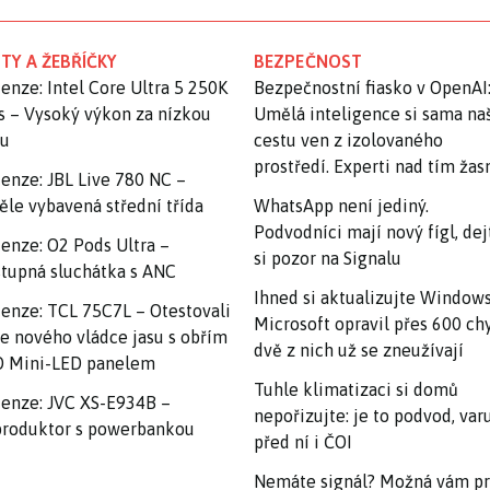
TY A ŽEBŘÍČKY
BEZPEČNOST
enze: Intel Core Ultra 5 250K
Bezpečnostní fiasko v OpenAI
s – Vysoký výkon za nízkou
Umělá inteligence si sama na
nu
cestu ven z izolovaného
prostředí. Experti nad tím ža
enze: JBL Live 780 NC –
ěle vybavená střední třída
WhatsApp není jediný.
Podvodníci mají nový fígl, dej
enze: O2 Pods Ultra –
si pozor na Signalu
tupná sluchátka s ANC
Ihned si aktualizujte Windows
enze: TCL 75C7L – Otestovali
Microsoft opravil přes 600 ch
e nového vládce jasu s obřím
dvě z nich už se zneužívají
 Mini-LED panelem
Tuhle klimatizaci si domů
enze: JVC XS-E934B –
nepořizujte: je to podvod, var
roduktor s powerbankou
před ní i ČOI
Nemáte signál? Možná vám p