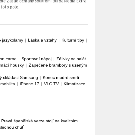
odle
Zásad ochrany soukromí BurdaMedia Extra
 toto pole.
é jazykolamy
|
Láska a vztahy
|
Kulturní tipy
|
con carne
|
Sportovní nápoj
|
Zálivky na salát
mácí housky
|
Zapečené brambory s uzeným
ý skládací Samsung
|
Konec modré smrti
omobilita
|
iPhone 17
|
VLC TV
|
Klimatizace
 Pravá španělská verze stojí na kvalitním
ýslednou chuť