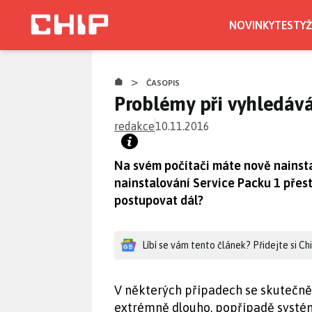
Přejít
k
NOVINKY
TESTY
Ž
hlavnímu
obsahu
>
ČASOPIS
Problémy při vyhledává
redakce
10.11.2016
Na svém počítači máte nově nainsta
nainstalování Service Packu 1 přes
postupovat dál?
Líbí se vám tento článek? Přidejte si C
V některých případech se skutečně 
extrémně dlouho, popřípadě systé