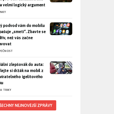
a velmi logický argument
INKY
ý podvod vám do mobilu propašuje „smetí“. Zbavte se ho dřív, 
ý podvod vám do mobilu
pašuje „smetí“. Zbavte se
dřív, než vás začne
avovat
PEČNOST
iální zlepšovák do auta: Udělejte si držák na mobil z uzavírat
iální zlepšovák do auta:
lejte si držák na mobil z
víratelného igelitového
ku
 A TRIKY
ŠECHNY NEJNOVĚJŠÍ ZPRÁVY