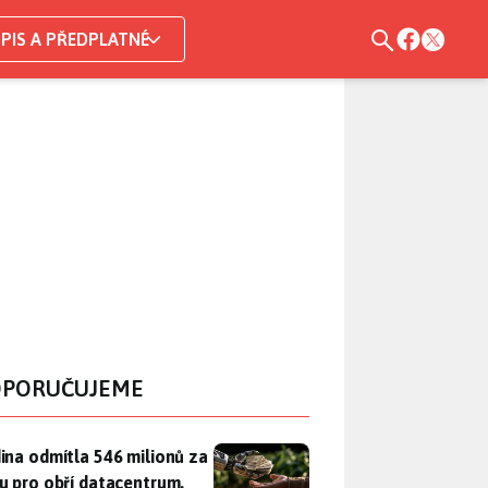
PIS A PŘEDPLATNÉ
PORUČUJEME
ina odmítla 546 milionů za půdu pro obří datacentrum. Měla 
ina odmítla 546 milionů za
u pro obří datacentrum.