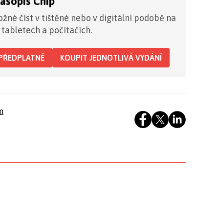
časopis Chip
žné číst v tištěné nebo v digitální podobě na
 tabletech a počítačích.
PŘEDPLATNÉ
KOUPIT JEDNOTLIVÁ VYDÁNÍ
m