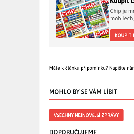
Koupit 
Chip je mo
mobilech,
KOUPIT 
Máte k článku připomínku?
Napište ná
MOHLO BY SE VÁM LÍBIT
VŠECHNY NEJNOVĚJŠÍ ZPRÁVY
DOPORUČUJEME