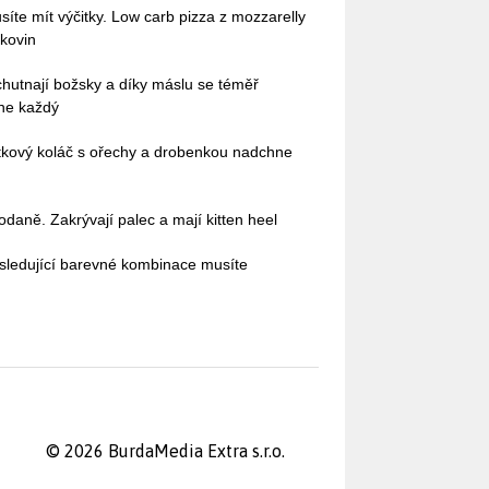
íte mít výčitky. Low carb pizza z mozzarelly
lkovin
 chutnají božsky a díky máslu se téměř
dne každý
tkový koláč s ořechy a drobenkou nadchne
odaně. Zakrývají palec a mají kitten heel
sledující barevné kombinace musíte
© 2026 BurdaMedia Extra s.r.o.