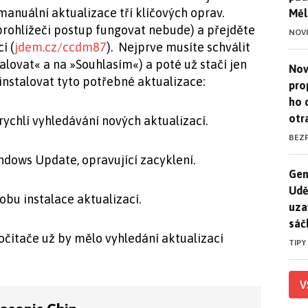
nuální aktualizace tří klíčových oprav.
Měl
 prohlížeči postup fungovat nebude) a přejděte
NOV
í (
jdem.cz/ccdm87
). Nejprve musíte schválit
talovat« a na »Souhlasím«) a poté už stačí jen
Nov
Nov
nstalovat tyto potřebné aktualizace:
pro
ho 
otr
ychlí vyhledávání nových aktualizací.
BEZ
dows Update, opravující zacyklení.
Gen
Gen
Udě
bu instalace aktualizací.
uza
sáč
počítače už by mělo vyhledání aktualizací
TIPY
V