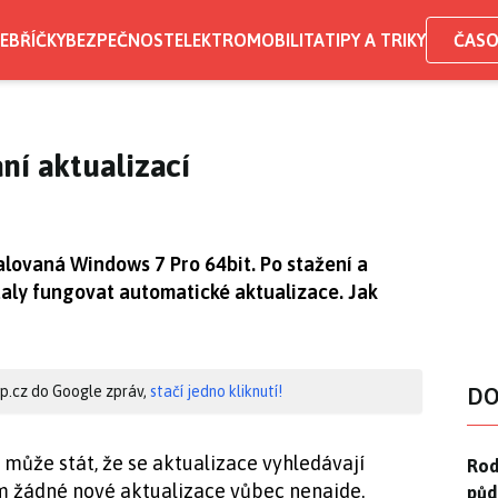
EBŘÍČKY
BEZPEČNOST
ELEKTROMOBILITA
TIPY A TRIKY
ČASO
ní aktualizací
lovaná Windows 7 Pro 64bit. Po stažení a
taly fungovat automatické aktualizace. Jak
hip.cz do Google zpráv,
stačí jedno kliknutí!
DO
může stát, že se aktualizace vyhledávají
Rod
Rod
m žádné nové aktualizace vůbec nenajde.
půd