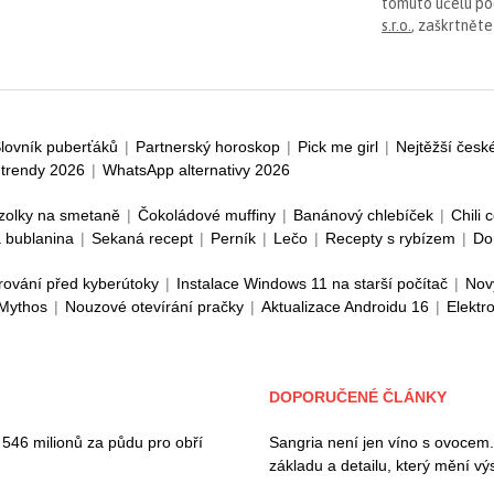
tomuto účelu p
s.r.o.
, zaškrtněte
lovník puberťáků
|
Partnerský horoskop
|
Pick me girl
|
Nejtěžší česk
trendy 2026
|
WhatsApp alternativy 2026
zolky na smetaně
|
Čokoládové muffiny
|
Banánový chlebíček
|
Chili 
 bublanina
|
Sekaná recept
|
Perník
|
Lečo
|
Recepty s rybízem
|
Do
rování před kyberútoky
|
Instalace Windows 11 na starší počítač
|
Nov
 Mythos
|
Nouzové otevírání pračky
|
Aktualizace Androidu 16
|
Elektr
DOPORUČENÉ ČLÁNKY
i 546 milionů za půdu pro obří
Sangria není jen víno s ovocem.
základu a detailu, který mění v