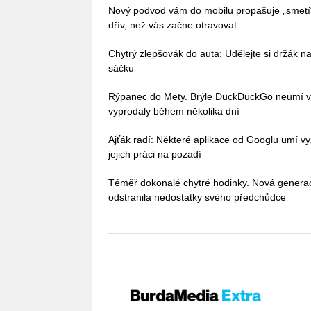
Nový podvod vám do mobilu propašuje „smetí
dřív, než vás začne otravovat
Chytrý zlepšovák do auta: Udělejte si držák na
sáčku
Rýpanec do Mety. Brýle DuckDuckGo neumí vůb
vyprodaly během několika dní
Ajťák radí: Některé aplikace od Googlu umí vy
jejich práci na pozadí
Téměř dokonalé chytré hodinky. Nová gener
odstranila nedostatky svého předchůdce