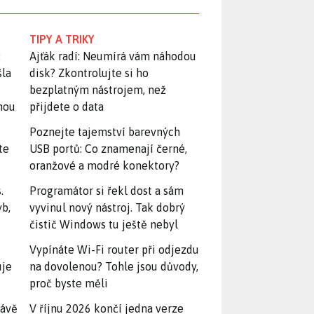
TIPY A TRIKY
:
Ajťák radí: Neumírá vám náhodou
šla
disk? Zkontrolujte si ho
bezplatným nástrojem, než
snou
přijdete o data
Poznejte tajemství barevných
te
USB portů: Co znamenají černé,
oranžové a modré konektory?
.
Programátor si řekl dost a sám
yb,
vyvinul nový nástroj. Tak dobrý
čistič Windows tu ještě nebyl
Vypínáte Wi-Fi router při odjezdu
uje
na dovolenou? Tohle jsou důvody,
proč byste měli
rávě
V říjnu 2026 končí jedna verze