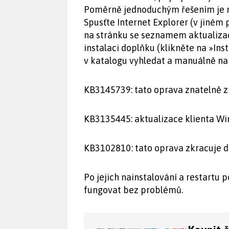
Poměrně jednoduchým řešením je ma
Spusťte Internet Explorer (v jiném
na stránku se seznamem aktualizac
instalaci doplňku (klikněte na »Ins
v katalogu vyhledat a manuálně nai
KB3145739: tato oprava znatelně zr
KB3135445: aktualizace klienta Win
KB3102810: tato oprava zkracuje do
Po jejich nainstalování a restartu 
fungovat bez problémů.