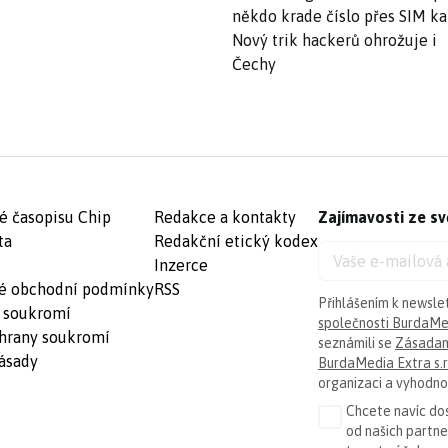
někdo krade číslo přes SIM ka
Nový trik hackerů ohrožuje i
Čechy
é časopisu Chip
Redakce a kontakty
Zajímavosti ze sv
ta
Redakční etický kodex
Inzerce
é obchodní podmínky
RSS
Přihlášením k newsle
 soukromí
společnosti BurdaMed
hrany soukromí
seznámili se
Zásadam
ásady
BurdaMedia Extra s.r
organizaci a vyhodnoc
Chcete navíc dos
od našich partn