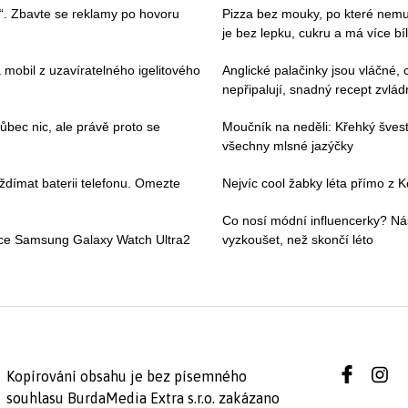
“. Zbavte se reklamy po hovoru
Pizza bez mouky, po které nemus
je bez lepku, cukru a má více bí
 mobil z uzavíratelného igelitového
Anglické palačinky jsou vláčné,
nepřipalují, snadný recept zvlá
ec nic, ale právě proto se
Moučník na neděli: Křehký šves
všechny mlsné jazýčky
ždímat baterii telefonu. Omezte
Nejvíc cool žabky léta přímo z K
Co nosí módní influencerky? Ná
ace Samsung Galaxy Watch Ultra2
vyzkoušet, než skončí léto
Kopírování obsahu je bez písemného
souhlasu BurdaMedia Extra s.r.o. zakázano