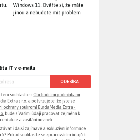
rtu.
Windows 11. Ověřte si, že máte
jinou a nebudete mít problém
ěta IT v e-mailu
ODEBÍRAT
tteru souhlasíte s
Obchodními podmínkami
ia Extra s.r.o.
a potvrzujete, že jste se
i ochrany soukromí BurdaMedia Extra -
.o.
bude s Vašimi údaji pracovat zejména k
ení akce a zasílání novinek.
távat i další zajímavé a exkluzivní informace
erů? Pokud souhlasíte se zpracováním údajů k