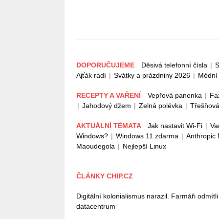
DOPORUČUJEME
Děsivá telefonní čísla
|
S
Ajťák radí
|
Svátky a prázdniny 2026
|
Módní 
RECEPTY A VAŘENÍ
Vepřová panenka
|
Fa
|
Jahodový džem
|
Zelná polévka
|
Třešňová
AKTUÁLNÍ TÉMATA
Jak nastavit Wi-Fi
|
Va
Windows?
|
Windows 11 zdarma
|
Anthropic
Maoudegola
|
Nejlepší Linux
ČLÁNKY CHIP.CZ
Digitální kolonialismus narazil. Farmáři odmítl
datacentrum