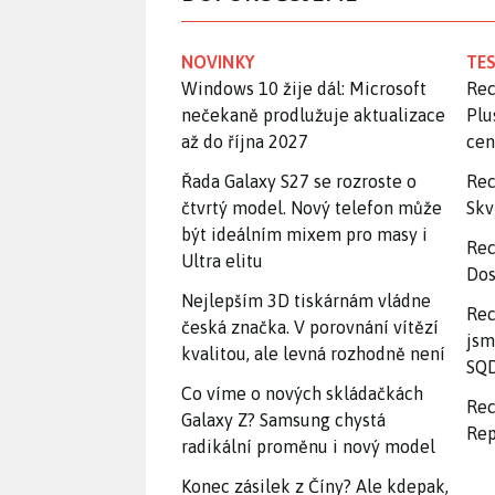
NOVINKY
TES
Windows 10 žije dál: Microsoft
Rec
nečekaně prodlužuje aktualizace
Plu
až do října 2027
ce
Řada Galaxy S27 se rozroste o
Rec
čtvrtý model. Nový telefon může
Skv
být ideálním mixem pro masy i
Rec
Ultra elitu
Dos
Nejlepším 3D tiskárnám vládne
Rec
česká značka. V porovnání vítězí
jsm
kvalitou, ale levná rozhodně není
SQD
Co víme o nových skládačkách
Rec
Galaxy Z? Samsung chystá
Rep
radikální proměnu i nový model
Konec zásilek z Číny? Ale kdepak,