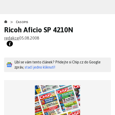
Přejít
k
hlavnímu
>
obsahu
ČASOPIS
Ricoh Aficio SP 4210N
redakce
05.08.2008
Líbí se vám tento článek? Přidejte si Chip.cz do Google
zpráv,
stačí jedno kliknutí!