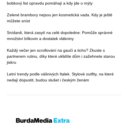
bobkový list opravdu pomáhají a kdy jde o mýty
Zelené brambory nejsou jen kosmetická vada. Kdy je ještě
můžete sníst
Snídaně, která zasytí na celé dopoledne: Pomůže správné
množství bílkovin a dostatek vlákniny
Každý večer jen scrollování na gauči a ticho? Zkuste s
partnerem rutinu, díky které uklidíte dům i zažehnete starou
jiskru
Letní trendy podle vášnivých Italek. Stylové outfity, na které
nedají dopustit, budou slušet i českým ženám