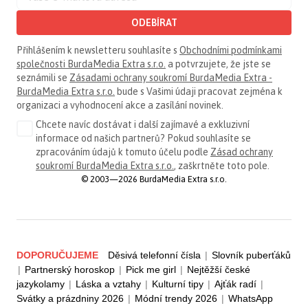
ODEBÍRAT
Přihlášením k newsletteru souhlasíte s
Obchodními podmínkami
společnosti BurdaMedia Extra s.r.o.
a potvrzujete, že jste se
seznámili se
Zásadami ochrany soukromí BurdaMedia Extra -
BurdaMedia Extra s.r.o.
bude s Vašimi údaji pracovat zejména k
organizaci a vyhodnocení akce a zasílání novinek.
Chcete navíc dostávat i další zajímavé a exkluzivní
informace od našich partnerů? Pokud souhlasíte se
zpracováním údajů k tomuto účelu podle
Zásad ochrany
soukromí BurdaMedia Extra s.r.o.
, zaškrtněte toto pole.
© 2003—2026 BurdaMedia Extra s.r.o.
DOPORUČUJEME
Děsivá telefonní čísla
|
Slovník puberťáků
|
Partnerský horoskop
|
Pick me girl
|
Nejtěžší české
jazykolamy
|
Láska a vztahy
|
Kulturní tipy
|
Ajťák radí
|
Svátky a prázdniny 2026
|
Módní trendy 2026
|
WhatsApp