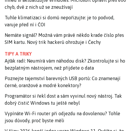
Ihned si aktualizujte Windows. Microsoft opravil přes 600
chyb, dvě z nich už se zneužívají
Tuhle klimatizaci si domů nepořizujte: je to podvod,
varuje před ní i ČOI
Nemáte signál? Možná vám právě někdo krade číslo přes
SIM kartu. Nový trik hackerů ohrožuje i Čechy
TIPY A TRIKY
Ajťák radí: Neumírá vám náhodou disk? Zkontrolujte si ho
bezplatným nástrojem, než přijdete o data
Poznejte tajemství barevných USB portů: Co znamenají
černé, oranžové a modré konektory?
Programátor si řekl dost a sám vyvinul nový nástroj. Tak
dobrý čistič Windows tu ještě nebyl
Vypínáte Wi-Fi router při odjezdu na dovolenou? Tohle
jsou důvody, proč byste měli