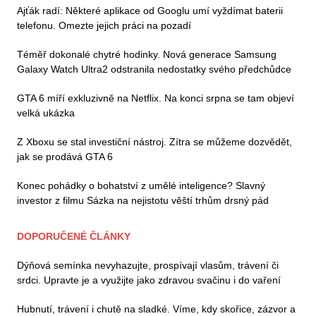
Ajťák radí: Některé aplikace od Googlu umí vyždímat baterii
telefonu. Omezte jejich práci na pozadí
Téměř dokonalé chytré hodinky. Nová generace Samsung
Galaxy Watch Ultra2 odstranila nedostatky svého předchůdce
GTA 6 míří exkluzivně na Netflix. Na konci srpna se tam objeví
velká ukázka
Z Xboxu se stal investiční nástroj. Zítra se můžeme dozvědět,
jak se prodává GTA 6
Konec pohádky o bohatství z umělé inteligence? Slavný
investor z filmu Sázka na nejistotu věští trhům drsný pád
DOPORUČENÉ ČLÁNKY
Dýňová semínka nevyhazujte, prospívají vlasům, trávení či
srdci. Upravte je a využijte jako zdravou svačinu i do vaření
Hubnutí, trávení i chutě na sladké. Víme, kdy skořice, zázvor a