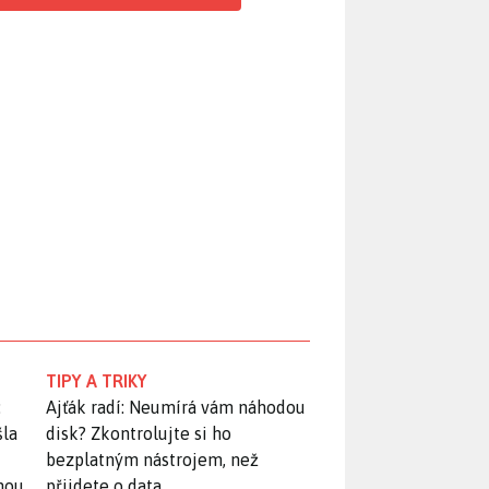
TIPY A TRIKY
:
Ajťák radí: Neumírá vám náhodou
šla
disk? Zkontrolujte si ho
bezplatným nástrojem, než
snou
přijdete o data