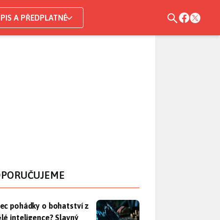
PIS A PŘEDPLATNÉ
PORUČUJEME
ec pohádky o bohatství z umělé inteligence? Slavný investor z 
ec pohádky o bohatství z
lé inteligence? Slavný