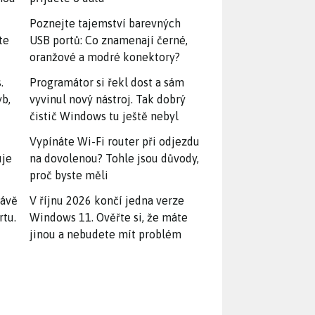
Poznejte tajemství barevných
te
USB portů: Co znamenají černé,
oranžové a modré konektory?
.
Programátor si řekl dost a sám
yb,
vyvinul nový nástroj. Tak dobrý
čistič Windows tu ještě nebyl
Vypínáte Wi-Fi router při odjezdu
uje
na dovolenou? Tohle jsou důvody,
proč byste měli
rávě
V říjnu 2026 končí jedna verze
rtu.
Windows 11. Ověřte si, že máte
jinou a nebudete mít problém