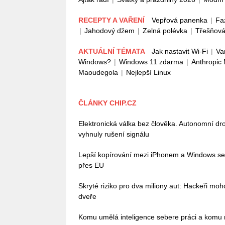
RECEPTY A VAŘENÍ
Vepřová panenka
|
Fa
|
Jahodový džem
|
Zelná polévka
|
Třešňová
AKTUÁLNÍ TÉMATA
Jak nastavit Wi-Fi
|
Va
Windows?
|
Windows 11 zdarma
|
Anthropic
Maoudegola
|
Nejlepší Linux
ČLÁNKY CHIP.CZ
Elektronická válka bez člověka. Autonomní dro
vyhnuly rušení signálu
Lepší kopírování mezi iPhonem a Windows se bl
přes EU
Skryté riziko pro dva miliony aut: Hackeři mo
dveře
Komu umělá inteligence sebere práci a komu n