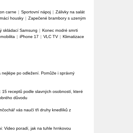
con carne
|
Sportovní nápoj
|
Zálivky na salát
mácí housky
|
Zapečené brambory s uzeným
ý skládací Samsung
|
Konec modré smrti
omobilita
|
iPhone 17
|
VLC TV
|
Klimatizace
nejlépe po odležení. Pomůže i správný
 15 receptů podle slavných osobností, které
dobrého důvodu
nčochář vás naučí tři druhy knedlíků z
: Video poradí, jak na tuhle hrnkovou