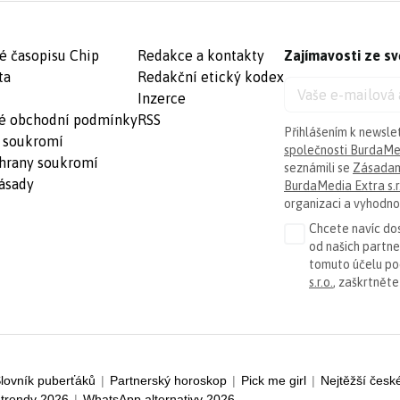
é časopisu Chip
Redakce a kontakty
Zajímavosti ze sv
ta
Redakční etický kodex
Inzerce
é obchodní podmínky
RSS
Přihlášením k newsle
 soukromí
společnosti BurdaMed
hrany soukromí
seznámili se
Zásadam
ásady
BurdaMedia Extra s.r
organizaci a vyhodnoc
Chcete navíc dos
od našich partn
tomuto účelu p
s.r.o.
, zaškrtněte
lovník puberťáků
|
Partnerský horoskop
|
Pick me girl
|
Nejtěžší česk
trendy 2026
|
WhatsApp alternativy 2026