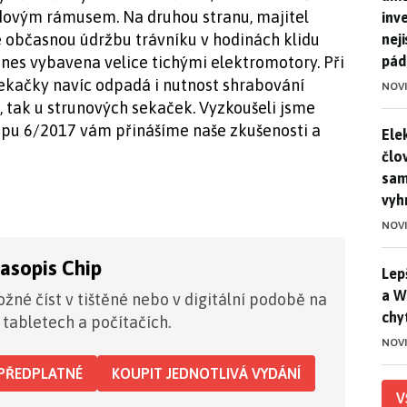
dovým rámusem. Na druhou stranu, majitel
inv
 občasnou údržbu trávníku v hodinách klidu
nej
pád
 dnes vybavena velice tichými elektromotory. Při
ekačky navíc odpadá i nutnost shrabování
NOV
, tak u strunových sekaček. Vyzkoušeli jsme
hipu 6/2017 vám přinášíme naše zkušenosti a
Ele
Ele
člo
sam
vyh
NOV
časopis Chip
Lep
Lep
a W
žné číst v tištěné nebo v digitální podobě na
chy
 tabletech a počítačích.
NOV
PŘEDPLATNÉ
KOUPIT JEDNOTLIVÁ VYDÁNÍ
V