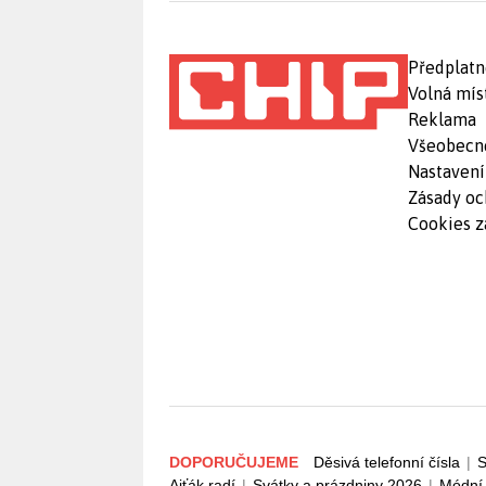
Předplatn
Volná mís
Reklama
Všeobecn
Nastavení
Zásady oc
Cookies z
DOPORUČUJEME
Děsivá telefonní čísla
|
S
Ajťák radí
|
Svátky a prázdniny 2026
|
Módní 