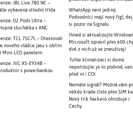
enze: JBL Live 780 NC –
ěle vybavená střední třída
WhatsApp není jediný.
Podvodníci mají nový fígl, dej
enze: O2 Pods Ultra –
si pozor na Signalu
tupná sluchátka s ANC
Ihned si aktualizujte Windows
enze: TCL 75C7L – Otestovali
Microsoft opravil přes 600 ch
e nového vládce jasu s obřím
dvě z nich už se zneužívají
 Mini-LED panelem
Tuhle klimatizaci si domů
enze: JVC XS-E934B –
nepořizujte: je to podvod, var
roduktor s powerbankou
před ní i ČOI
Nemáte signál? Možná vám p
někdo krade číslo přes SIM ka
Nový trik hackerů ohrožuje i
Čechy