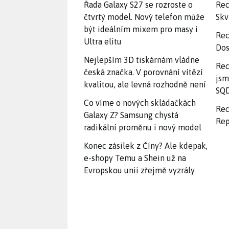
Řada Galaxy S27 se rozroste o
Rec
čtvrtý model. Nový telefon může
Skv
být ideálním mixem pro masy i
Rec
Ultra elitu
Dos
Nejlepším 3D tiskárnám vládne
Rec
česká značka. V porovnání vítězí
jsm
kvalitou, ale levná rozhodně není
SQD
Co víme o nových skládačkách
Rec
Galaxy Z? Samsung chystá
Rep
radikální proměnu i nový model
Konec zásilek z Číny? Ale kdepak,
e-shopy Temu a Shein už na
Evropskou unii zřejmě vyzrály