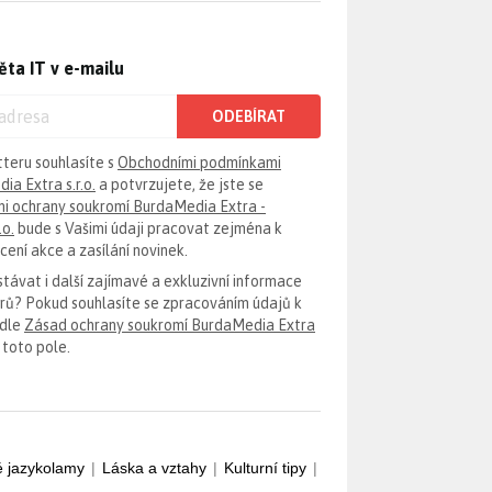
ěta IT v e-mailu
ODEBÍRAT
tteru souhlasíte s
Obchodními podmínkami
ia Extra s.r.o.
a potvrzujete, že jste se
i ochrany soukromí BurdaMedia Extra -
.o.
bude s Vašimi údaji pracovat zejména k
ení akce a zasílání novinek.
távat i další zajímavé a exkluzivní informace
erů? Pokud souhlasíte se zpracováním údajů k
odle
Zásad ochrany soukromí BurdaMedia Extra
 toto pole.
é jazykolamy
|
Láska a vztahy
|
Kulturní tipy
|