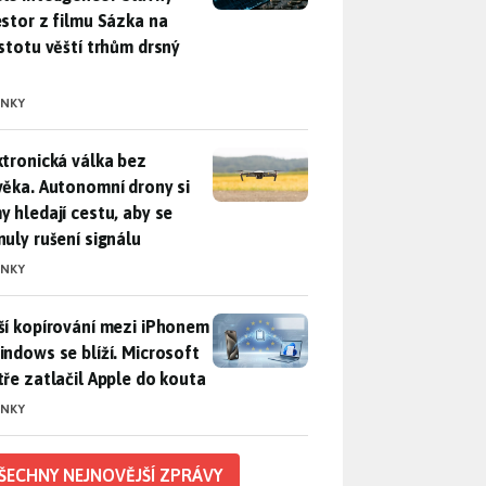
estor z filmu Sázka na
istotu věští trhům drsný
INKY
ktronická válka bez člověka. Autonomní drony si samy hledají c
ktronická válka bez
věka. Autonomní drony si
y hledají cestu, aby se
nuly rušení signálu
INKY
ší kopírování mezi iPhonem a Windows se blíží. Microsoft chyt
ší kopírování mezi iPhonem
indows se blíží. Microsoft
tře zatlačil Apple do kouta
INKY
ŠECHNY NEJNOVĚJŠÍ ZPRÁVY