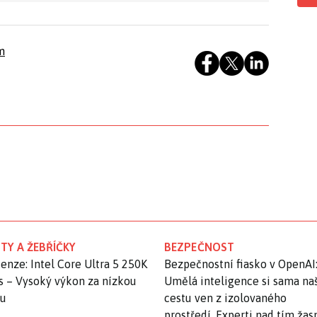
m
TY A ŽEBŘÍČKY
BEZPEČNOST
enze: Intel Core Ultra 5 250K
Bezpečnostní fiasko v OpenAI
s – Vysoký výkon za nízkou
Umělá inteligence si sama na
nu
cestu ven z izolovaného
prostředí. Experti nad tím ža