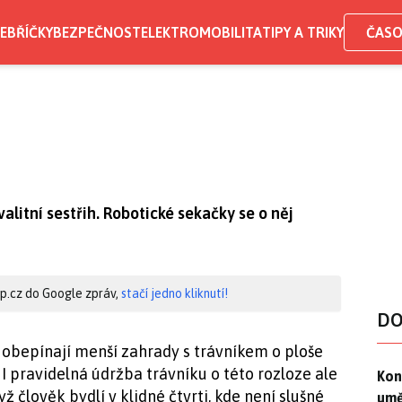
EBŘÍČKY
BEZPEČNOST
ELEKTROMOBILITA
TIPY A TRIKY
ČASO
valitní sestřih. Robotické sekačky se o něj
hip.cz do Google zpráv,
stačí jedno kliknutí!
DO
obepínají menší zahrady s trávníkem o ploše
I pravidelná údržba trávníku o této rozloze ale
Kon
Kon
 člověk bydlí v klidné čtvrti, kde není slušné
umě