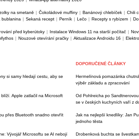
zolky na smetaně
|
Čokoládové muffiny
|
Banánový chlebíček
|
Chili 
 bublanina
|
Sekaná recept
|
Perník
|
Lečo
|
Recepty s rybízem
|
Do
rování před kyberútoky
|
Instalace Windows 11 na starší počítač
|
Nov
 Mythos
|
Nouzové otevírání pračky
|
Aktualizace Androidu 16
|
Elektr
DOPORUČENÉ ČLÁNKY
ny si samy hledají cestu, aby se
Hermelínová pomazánka chutná 
výběr základu a zpracování
íží. Apple zatlačil na Microsoft
Od Pohlreicha po Sandtnerovou:
se v českých kuchyních vaří z 
hou přes Bluetooth snadno otevřít
Jak na nejlepší knedlíky: Jan Pu
jednoho těsta
e: Vývojář Microsoftu se AI nebojí
Drobenková buchta se švestkami