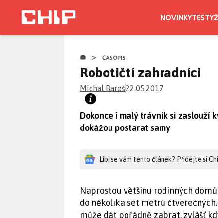
Přejít
k
NOVINKY
TESTY
Ž
hlavnímu
obsahu
>
ČASOPIS
Robotičtí zahradníci
Michal Bareš
22.05.2017
Dokonce i malý trávník si zaslouží k
dokážou postarat samy
Líbí se vám tento článek? Přidejte si C
Naprostou většinu rodinných domů 
do několika set metrů čtverečných. 
může dát pořádně zabrat, zvlášť když