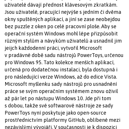
uživatelé dávají přednost klávesovým zkratkám.
Jsou uživatelé, pracující nejvýše s jedním či dvěma
okny spuštěných aplikací, a jiní se zase neobejdou
bez puzzle z oken po celé pracovní ploše. Aby se
operační systém Windows mohl lépe přizpůsobit
různým stylům a návykům uživatelů a usnadnil jim
jeijch každodenní práci, vytvořil Microsoft
v pradávné době sadu nástrojů PowerToys, určenou
pro Windows 95. Tato kolekce menších aplikací,
určená pro dodatečnou instalaci, byla dostupná i
pro následující verze Windows, až do edice Vista.
Microsoft myšlenku sady nástrojů pro usnadnění
práce se svým operačním systémem znovu oživil
až pár let po nástupu Windows 10. Jde při tom
s dobou, takže své softwarové nástroje ze sady
PowerToys nyní poskytuje jako open-source
prostřednictvím platformy GitHub, oblíbené mezi
nezávislými vývojáři. V současnosti je k dispozici