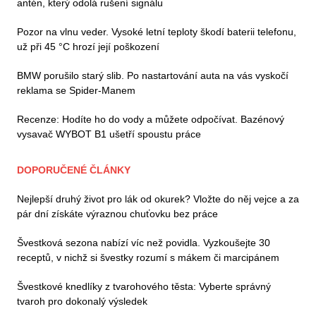
antén, který odolá rušení signálu
Pozor na vlnu veder. Vysoké letní teploty škodí baterii telefonu,
už při 45 °C hrozí její poškození
BMW porušilo starý slib. Po nastartování auta na vás vyskočí
reklama se Spider-Manem
Recenze: Hodíte ho do vody a můžete odpočívat. Bazénový
vysavač WYBOT B1 ušetří spoustu práce
DOPORUČENÉ ČLÁNKY
Nejlepší druhý život pro lák od okurek? Vložte do něj vejce a za
pár dní získáte výraznou chuťovku bez práce
Švestková sezona nabízí víc než povidla. Vyzkoušejte 30
receptů, v nichž si švestky rozumí s mákem či marcipánem
Švestkové knedlíky z tvarohového těsta: Vyberte správný
tvaroh pro dokonalý výsledek