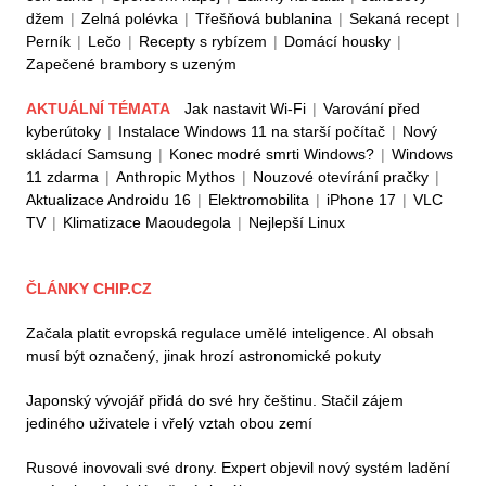
džem
|
Zelná polévka
|
Třešňová bublanina
|
Sekaná recept
|
Perník
|
Lečo
|
Recepty s rybízem
|
Domácí housky
|
Zapečené brambory s uzeným
AKTUÁLNÍ TÉMATA
Jak nastavit Wi-Fi
|
Varování před
kyberútoky
|
Instalace Windows 11 na starší počítač
|
Nový
skládací Samsung
|
Konec modré smrti Windows?
|
Windows
11 zdarma
|
Anthropic Mythos
|
Nouzové otevírání pračky
|
Aktualizace Androidu 16
|
Elektromobilita
|
iPhone 17
|
VLC
TV
|
Klimatizace Maoudegola
|
Nejlepší Linux
ČLÁNKY CHIP.CZ
Začala platit evropská regulace umělé inteligence. AI obsah
musí být označený, jinak hrozí astronomické pokuty
Japonský vývojář přidá do své hry češtinu. Stačil zájem
jediného uživatele i vřelý vztah obou zemí
Rusové inovovali své drony. Expert objevil nový systém ladění