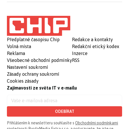
Předplatné časopisu Chip
Redakce a kontakty
Volná místa
Redakční etický kodex
Reklama
Inzerce
Všeobecné obchodní podmínky
RSS
Nastavení soukromí
Zásady ochrany soukromí
Cookies zásady
Zajímavosti ze světa IT v e-mailu
ODEBÍRAT
Přihlášením k newsletteru souhlasíte s
Obchodními podmínkami
společnosti BurdaMedia Extra s.r.o.
a potvrzujete, že jste se