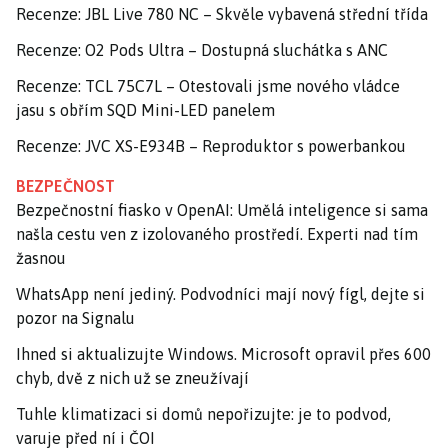
Recenze: JBL Live 780 NC – Skvěle vybavená střední třída
Recenze: O2 Pods Ultra – Dostupná sluchátka s ANC
Recenze: TCL 75C7L – Otestovali jsme nového vládce
jasu s obřím SQD Mini-LED panelem
Recenze: JVC XS-E934B – Reproduktor s powerbankou
BEZPEČNOST
Bezpečnostní fiasko v OpenAI: Umělá inteligence si sama
našla cestu ven z izolovaného prostředí. Experti nad tím
žasnou
WhatsApp není jediný. Podvodníci mají nový fígl, dejte si
pozor na Signalu
Ihned si aktualizujte Windows. Microsoft opravil přes 600
chyb, dvě z nich už se zneužívají
Tuhle klimatizaci si domů nepořizujte: je to podvod,
varuje před ní i ČOI