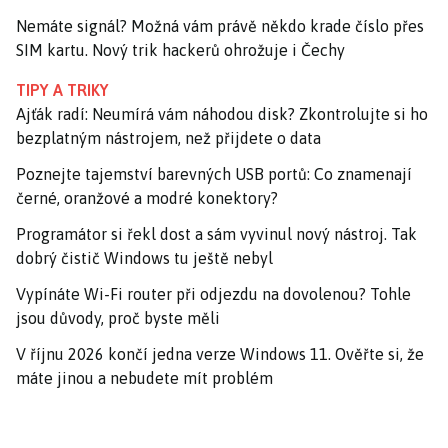
Nemáte signál? Možná vám právě někdo krade číslo přes
SIM kartu. Nový trik hackerů ohrožuje i Čechy
TIPY A TRIKY
Ajťák radí: Neumírá vám náhodou disk? Zkontrolujte si ho
bezplatným nástrojem, než přijdete o data
Poznejte tajemství barevných USB portů: Co znamenají
černé, oranžové a modré konektory?
Programátor si řekl dost a sám vyvinul nový nástroj. Tak
dobrý čistič Windows tu ještě nebyl
Vypínáte Wi-Fi router při odjezdu na dovolenou? Tohle
jsou důvody, proč byste měli
V říjnu 2026 končí jedna verze Windows 11. Ověřte si, že
máte jinou a nebudete mít problém