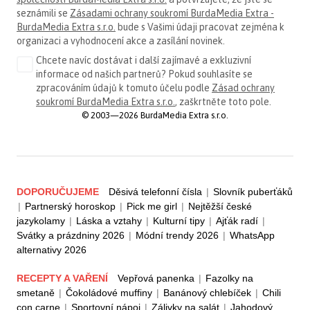
seznámili se
Zásadami ochrany soukromí BurdaMedia Extra -
BurdaMedia Extra s.r.o.
bude s Vašimi údaji pracovat zejména k
organizaci a vyhodnocení akce a zasílání novinek.
Chcete navíc dostávat i další zajímavé a exkluzivní
informace od našich partnerů? Pokud souhlasíte se
zpracováním údajů k tomuto účelu podle
Zásad ochrany
soukromí BurdaMedia Extra s.r.o.
, zaškrtněte toto pole.
© 2003—2026 BurdaMedia Extra s.r.o.
DOPORUČUJEME
Děsivá telefonní čísla
|
Slovník puberťáků
|
Partnerský horoskop
|
Pick me girl
|
Nejtěžší české
jazykolamy
|
Láska a vztahy
|
Kulturní tipy
|
Ajťák radí
|
Svátky a prázdniny 2026
|
Módní trendy 2026
|
WhatsApp
alternativy 2026
RECEPTY A VAŘENÍ
Vepřová panenka
|
Fazolky na
smetaně
|
Čokoládové muffiny
|
Banánový chlebíček
|
Chili
con carne
|
Sportovní nápoj
|
Zálivky na salát
|
Jahodový