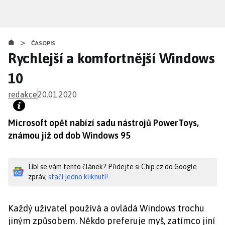
Přejít
k
hlavnímu
>
obsahu
ČASOPIS
Rychlejší a komfortnější Windows
10
redakce
20.01.2020
Microsoft opět nabízí sadu nástrojů PowerToys,
známou již od dob Windows 95
Líbí se vám tento článek? Přidejte si Chip.cz do Google
zpráv,
stačí jedno kliknutí!
Každý uživatel používá a ovládá Windows trochu
jiným způsobem. Někdo preferuje myš, zatímco jiní