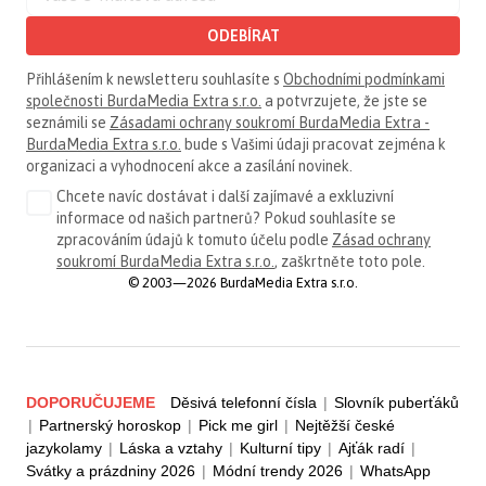
ODEBÍRAT
Přihlášením k newsletteru souhlasíte s
Obchodními podmínkami
společnosti BurdaMedia Extra s.r.o.
a potvrzujete, že jste se
seznámili se
Zásadami ochrany soukromí BurdaMedia Extra -
BurdaMedia Extra s.r.o.
bude s Vašimi údaji pracovat zejména k
organizaci a vyhodnocení akce a zasílání novinek.
Chcete navíc dostávat i další zajímavé a exkluzivní
informace od našich partnerů? Pokud souhlasíte se
zpracováním údajů k tomuto účelu podle
Zásad ochrany
soukromí BurdaMedia Extra s.r.o.
, zaškrtněte toto pole.
© 2003—2026 BurdaMedia Extra s.r.o.
DOPORUČUJEME
Děsivá telefonní čísla
|
Slovník puberťáků
|
Partnerský horoskop
|
Pick me girl
|
Nejtěžší české
jazykolamy
|
Láska a vztahy
|
Kulturní tipy
|
Ajťák radí
|
Svátky a prázdniny 2026
|
Módní trendy 2026
|
WhatsApp