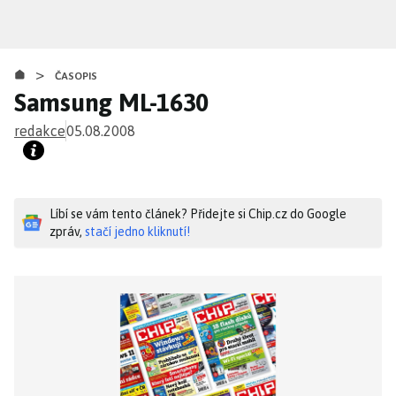
Přejít
k
hlavnímu
>
obsahu
ČASOPIS
Samsung ML-1630
redakce
05.08.2008
Líbí se vám tento článek? Přidejte si Chip.cz do Google
zpráv,
stačí jedno kliknutí!