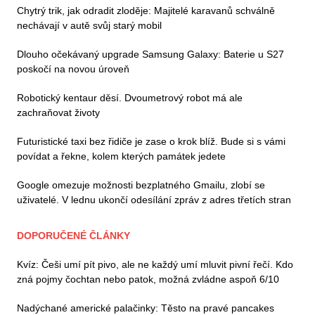
Chytrý trik, jak odradit zloděje: Majitelé karavanů schválně
nechávají v autě svůj starý mobil
Dlouho očekávaný upgrade Samsung Galaxy: Baterie u S27
poskočí na novou úroveň
Robotický kentaur děsí. Dvoumetrový robot má ale
zachraňovat životy
Futuristické taxi bez řidiče je zase o krok blíž. Bude si s vámi
povídat a řekne, kolem kterých památek jedete
Google omezuje možnosti bezplatného Gmailu, zlobí se
uživatelé. V lednu ukončí odesílání zpráv z adres třetích stran
DOPORUČENÉ ČLÁNKY
Kvíz: Češi umí pít pivo, ale ne každý umí mluvit pivní řečí. Kdo
zná pojmy čochtan nebo patok, možná zvládne aspoň 6/10
Nadýchané americké palačinky: Těsto na pravé pancakes