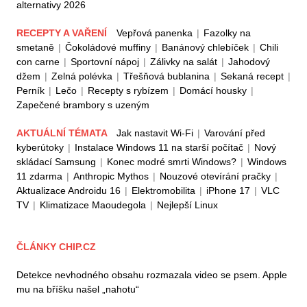
alternativy 2026
RECEPTY A VAŘENÍ
Vepřová panenka
|
Fazolky na
smetaně
|
Čokoládové muffiny
|
Banánový chlebíček
|
Chili
con carne
|
Sportovní nápoj
|
Zálivky na salát
|
Jahodový
džem
|
Zelná polévka
|
Třešňová bublanina
|
Sekaná recept
|
Perník
|
Lečo
|
Recepty s rybízem
|
Domácí housky
|
Zapečené brambory s uzeným
AKTUÁLNÍ TÉMATA
Jak nastavit Wi-Fi
|
Varování před
kyberútoky
|
Instalace Windows 11 na starší počítač
|
Nový
skládací Samsung
|
Konec modré smrti Windows?
|
Windows
11 zdarma
|
Anthropic Mythos
|
Nouzové otevírání pračky
|
Aktualizace Androidu 16
|
Elektromobilita
|
iPhone 17
|
VLC
TV
|
Klimatizace Maoudegola
|
Nejlepší Linux
ČLÁNKY CHIP.CZ
Detekce nevhodného obsahu rozmazala video se psem. Apple
mu na bříšku našel „nahotu“