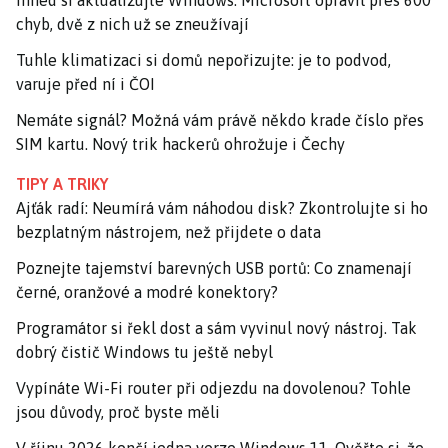
Ihned si aktualizujte Windows. Microsoft opravil přes 600
chyb, dvě z nich už se zneužívají
Tuhle klimatizaci si domů nepořizujte: je to podvod,
varuje před ní i ČOI
Nemáte signál? Možná vám právě někdo krade číslo přes
SIM kartu. Nový trik hackerů ohrožuje i Čechy
TIPY A TRIKY
Ajťák radí: Neumírá vám náhodou disk? Zkontrolujte si ho
bezplatným nástrojem, než přijdete o data
Poznejte tajemství barevných USB portů: Co znamenají
černé, oranžové a modré konektory?
Programátor si řekl dost a sám vyvinul nový nástroj. Tak
dobrý čistič Windows tu ještě nebyl
Vypínáte Wi-Fi router při odjezdu na dovolenou? Tohle
jsou důvody, proč byste měli