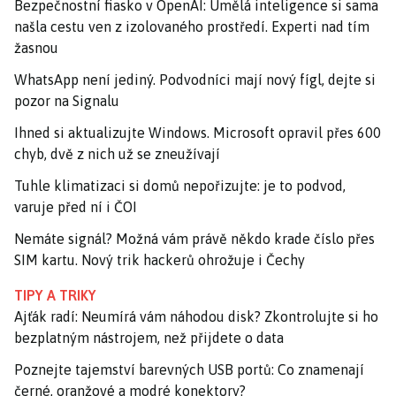
Bezpečnostní fiasko v OpenAI: Umělá inteligence si sama
našla cestu ven z izolovaného prostředí. Experti nad tím
žasnou
WhatsApp není jediný. Podvodníci mají nový fígl, dejte si
pozor na Signalu
Ihned si aktualizujte Windows. Microsoft opravil přes 600
chyb, dvě z nich už se zneužívají
Tuhle klimatizaci si domů nepořizujte: je to podvod,
varuje před ní i ČOI
Nemáte signál? Možná vám právě někdo krade číslo přes
SIM kartu. Nový trik hackerů ohrožuje i Čechy
TIPY A TRIKY
Ajťák radí: Neumírá vám náhodou disk? Zkontrolujte si ho
bezplatným nástrojem, než přijdete o data
Poznejte tajemství barevných USB portů: Co znamenají
černé, oranžové a modré konektory?