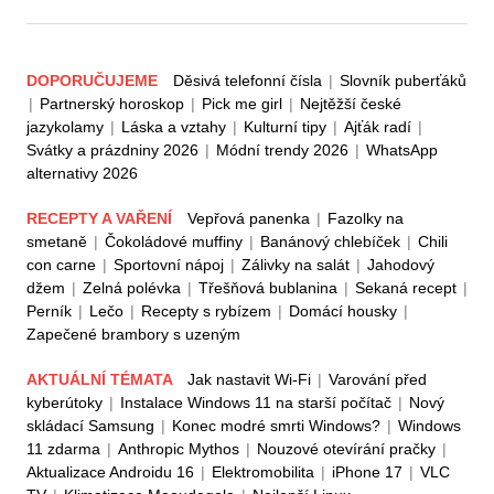
DOPORUČUJEME
Děsivá telefonní čísla
|
Slovník puberťáků
|
Partnerský horoskop
|
Pick me girl
|
Nejtěžší české
jazykolamy
|
Láska a vztahy
|
Kulturní tipy
|
Ajťák radí
|
Svátky a prázdniny 2026
|
Módní trendy 2026
|
WhatsApp
alternativy 2026
RECEPTY A VAŘENÍ
Vepřová panenka
|
Fazolky na
smetaně
|
Čokoládové muffiny
|
Banánový chlebíček
|
Chili
con carne
|
Sportovní nápoj
|
Zálivky na salát
|
Jahodový
džem
|
Zelná polévka
|
Třešňová bublanina
|
Sekaná recept
|
Perník
|
Lečo
|
Recepty s rybízem
|
Domácí housky
|
Zapečené brambory s uzeným
AKTUÁLNÍ TÉMATA
Jak nastavit Wi-Fi
|
Varování před
kyberútoky
|
Instalace Windows 11 na starší počítač
|
Nový
skládací Samsung
|
Konec modré smrti Windows?
|
Windows
11 zdarma
|
Anthropic Mythos
|
Nouzové otevírání pračky
|
Aktualizace Androidu 16
|
Elektromobilita
|
iPhone 17
|
VLC