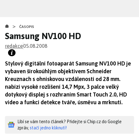
Přejít
k
hlavnímu
>
obsahu
ČASOPIS
Samsung NV100 HD
redakce
05.08.2008
Stylový digitální fotoaparát Samsung NV100 HD je
vybaven širokoúhlým objektivem Schneider
Kreuznach s ohniskovou vzdáleností od 28 mm.
nabízí vysoké rozlišení 14,7 Mpx, 3 palce velký
dotykový displej s rozhraním Smart Touch 2.0, HD
video a funkci detekce tváře, úsměvu a mrknutí.
Líbí se vám tento článek? Přidejte si Chip.cz do Google
zpráv,
stačí jedno kliknutí!