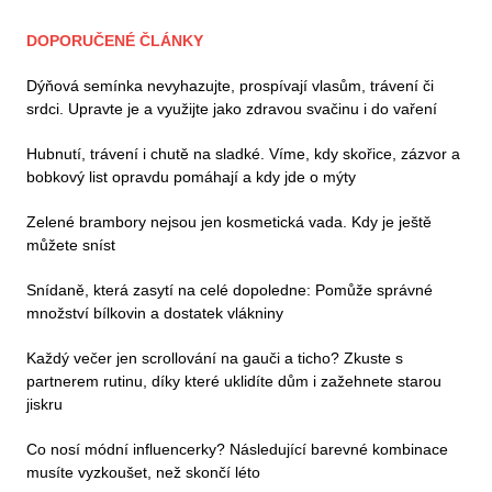
DOPORUČENÉ ČLÁNKY
Dýňová semínka nevyhazujte, prospívají vlasům, trávení či
srdci. Upravte je a využijte jako zdravou svačinu i do vaření
Hubnutí, trávení i chutě na sladké. Víme, kdy skořice, zázvor a
bobkový list opravdu pomáhají a kdy jde o mýty
Zelené brambory nejsou jen kosmetická vada. Kdy je ještě
můžete sníst
Snídaně, která zasytí na celé dopoledne: Pomůže správné
množství bílkovin a dostatek vlákniny
Každý večer jen scrollování na gauči a ticho? Zkuste s
partnerem rutinu, díky které uklidíte dům i zažehnete starou
jiskru
Co nosí módní influencerky? Následující barevné kombinace
musíte vyzkoušet, než skončí léto