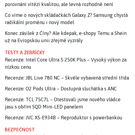
porovnání vítězí kvalitou, ale levná rozhodně není
Co víme o nových skládačkách Galaxy Z? Samsung chystá
radikální proměnu i nový model
Konec zásilek z Číny? Ale kdepak, e-shopy Temu a Shein
už na Evropskou unii zřejmě vyzrály
TESTY A ŽEBŘÍČKY
Recenze: Intel Core Ultra 5 250K Plus – Vysoký výkon za
nízkou cenu
Recenze: JBL Live 780 NC – Skvěle vybavená střední třída
Recenze: O2 Pods Ultra – Dostupná sluchátka s ANC
Recenze: TCL 75C7L – Otestovali jsme nového vládce
jasu s obřím SQD Mini-LED panelem
Recenze: JVC XS-E934B – Reproduktor s powerbankou
BEZPEČNOST