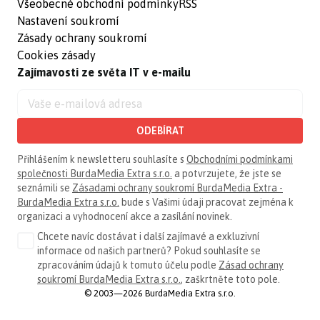
Všeobecné obchodní podmínky
RSS
Nastavení soukromí
Zásady ochrany soukromí
Cookies zásady
Zajímavosti ze světa IT v e-mailu
ODEBÍRAT
Přihlášením k newsletteru souhlasíte s
Obchodními podmínkami
společnosti BurdaMedia Extra s.r.o.
a potvrzujete, že jste se
seznámili se
Zásadami ochrany soukromí BurdaMedia Extra -
BurdaMedia Extra s.r.o.
bude s Vašimi údaji pracovat zejména k
organizaci a vyhodnocení akce a zasílání novinek.
Chcete navíc dostávat i další zajímavé a exkluzivní
informace od našich partnerů? Pokud souhlasíte se
zpracováním údajů k tomuto účelu podle
Zásad ochrany
soukromí BurdaMedia Extra s.r.o.
, zaškrtněte toto pole.
© 2003—2026 BurdaMedia Extra s.r.o.