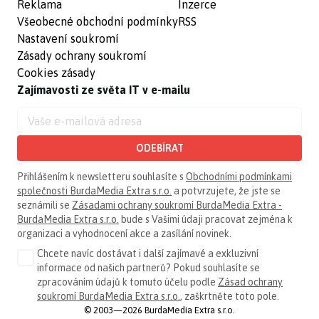
Reklama
Inzerce
Všeobecné obchodní podmínky
RSS
Nastavení soukromí
Zásady ochrany soukromí
Cookies zásady
Zajímavosti ze světa IT v e-mailu
ODEBÍRAT
Přihlášením k newsletteru souhlasíte s
Obchodními podmínkami
společnosti BurdaMedia Extra s.r.o.
a potvrzujete, že jste se
seznámili se
Zásadami ochrany soukromí BurdaMedia Extra -
BurdaMedia Extra s.r.o.
bude s Vašimi údaji pracovat zejména k
organizaci a vyhodnocení akce a zasílání novinek.
Chcete navíc dostávat i další zajímavé a exkluzivní
informace od našich partnerů? Pokud souhlasíte se
zpracováním údajů k tomuto účelu podle
Zásad ochrany
soukromí BurdaMedia Extra s.r.o.
, zaškrtněte toto pole.
© 2003—2026 BurdaMedia Extra s.r.o.