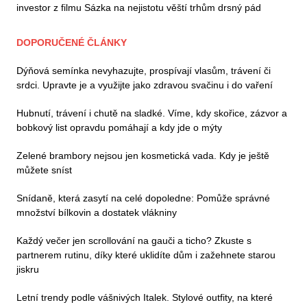
investor z filmu Sázka na nejistotu věští trhům drsný pád
DOPORUČENÉ ČLÁNKY
Dýňová semínka nevyhazujte, prospívají vlasům, trávení či
srdci. Upravte je a využijte jako zdravou svačinu i do vaření
Hubnutí, trávení i chutě na sladké. Víme, kdy skořice, zázvor a
bobkový list opravdu pomáhají a kdy jde o mýty
Zelené brambory nejsou jen kosmetická vada. Kdy je ještě
můžete sníst
Snídaně, která zasytí na celé dopoledne: Pomůže správné
množství bílkovin a dostatek vlákniny
Každý večer jen scrollování na gauči a ticho? Zkuste s
partnerem rutinu, díky které uklidíte dům i zažehnete starou
jiskru
Letní trendy podle vášnivých Italek. Stylové outfity, na které