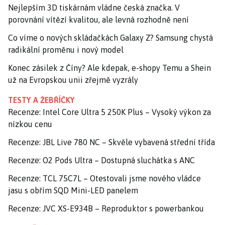
Nejlepším 3D tiskárnám vládne česká značka. V
porovnání vítězí kvalitou, ale levná rozhodně není
Co víme o nových skládačkách Galaxy Z? Samsung chystá
radikální proměnu i nový model
Konec zásilek z Číny? Ale kdepak, e-shopy Temu a Shein
už na Evropskou unii zřejmě vyzrály
TESTY A ŽEBŘÍČKY
Recenze: Intel Core Ultra 5 250K Plus – Vysoký výkon za
nízkou cenu
Recenze: JBL Live 780 NC – Skvěle vybavená střední třída
Recenze: O2 Pods Ultra – Dostupná sluchátka s ANC
Recenze: TCL 75C7L – Otestovali jsme nového vládce
jasu s obřím SQD Mini-LED panelem
Recenze: JVC XS-E934B – Reproduktor s powerbankou