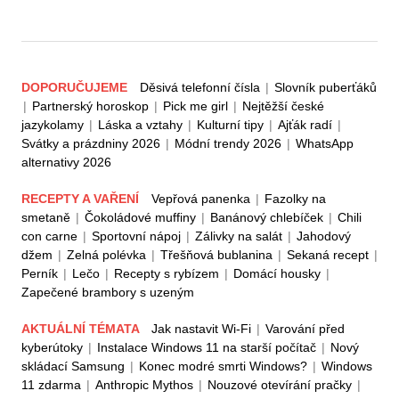
DOPORUČUJEME
Děsivá telefonní čísla
|
Slovník puberťáků
|
Partnerský horoskop
|
Pick me girl
|
Nejtěžší české
jazykolamy
|
Láska a vztahy
|
Kulturní tipy
|
Ajťák radí
|
Svátky a prázdniny 2026
|
Módní trendy 2026
|
WhatsApp
alternativy 2026
RECEPTY A VAŘENÍ
Vepřová panenka
|
Fazolky na
smetaně
|
Čokoládové muffiny
|
Banánový chlebíček
|
Chili
con carne
|
Sportovní nápoj
|
Zálivky na salát
|
Jahodový
džem
|
Zelná polévka
|
Třešňová bublanina
|
Sekaná recept
|
Perník
|
Lečo
|
Recepty s rybízem
|
Domácí housky
|
Zapečené brambory s uzeným
AKTUÁLNÍ TÉMATA
Jak nastavit Wi-Fi
|
Varování před
kyberútoky
|
Instalace Windows 11 na starší počítač
|
Nový
skládací Samsung
|
Konec modré smrti Windows?
|
Windows
11 zdarma
|
Anthropic Mythos
|
Nouzové otevírání pračky
|