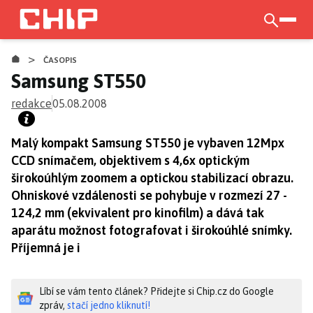
Přejít
k
otevří
hlavnímu
>
obsahu
ČASOPIS
Samsung ST550
redakce
05.08.2008
Malý kompakt Samsung ST550 je vybaven 12Mpx
CCD snímačem, objektivem s 4,6x optickým
širokoúhlým zoomem a optickou stabilizací obrazu.
Ohniskové vzdálenosti se pohybuje v rozmezí 27 -
124,2 mm (ekvivalent pro kinofilm) a dává tak
aparátu možnost fotografovat i širokoúhlé snímky.
Příjemná je i
Líbí se vám tento článek? Přidejte si Chip.cz do Google
zpráv,
stačí jedno kliknutí!