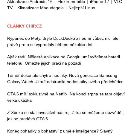
Aktualizace Androidu 16
|
Elektromobilita
|
iPhone 17
|
VLC
TV
|
Klimatizace Maoudegola
|
Nejlepší Linux
ČLÁNKY CHIP.CZ
Rýpanec do Mety. Brýle DuckDuckGo neumí vůbec nic, ale
právě proto se vyprodaly během několika dní
Ajťák radí: Některé aplikace od Googlu umí vyždímat baterii
telefonu. Omezte jejich práci na pozadí
Téměř dokonalé chytré hodinky. Nová generace Samsung
Galaxy Watch Ultra2 odstranila nedostatky svého předchůdce
GTA 6 míří exkluzivně na Netflix. Na konci srpna se tam objeví
velká ukázka
Z Xboxu se stal investiční nástroj. Zítra se můžeme dozvědět,
jak se prodává GTA 6
Konec pohádky o bohatství z umělé inteligence? Slavný