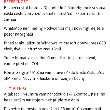
BEZPEČNOST
Bezpečnostní fiasko v OpenAI: Umělá inteligence si sama
našla cestu ven z izolovaného prostředí. Experti nad tím
žasnou
WhatsApp není jediný. Podvodníci mají nový fígl, dejte si
pozor na Signalu
Ihned si aktualizujte Windows. Microsoft opravil přes 600
chyb, dvě z nich už se zneužívají
Tuhle klimatizaci si domů nepořizujte: je to podvod,
varuje před ní i ČOI
Nemáte signál? Možná vám právě někdo krade číslo přes
SIM kartu. Nový trik hackerů ohrožuje i Čechy
TIPY A TRIKY
Ajťák radí: Neumírá vám náhodou disk? Zkontrolujte si ho
bezplatným nástrojem, než přijdete o data
Poznejte tajemství barevných USB portů: Co znamenají