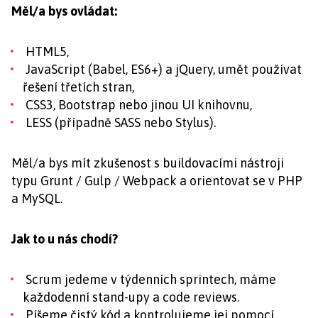
Měl/a bys ovládat:
HTML5,
JavaScript (Babel, ES6+) a jQuery, umět používat
řešení třetích stran,
CSS3, Bootstrap nebo jinou UI knihovnu,
LESS (případně SASS nebo Stylus).
Měl/a bys mít zkušenost s buildovacími nástroji
typu Grunt / Gulp / Webpack a orientovat se v PHP
a MySQL.
Jak to u nás chodí?
Scrum jedeme v týdenních sprintech, máme
každodenní stand-upy a code reviews.
Píšeme čistý kód a kontrolujeme jej pomocí