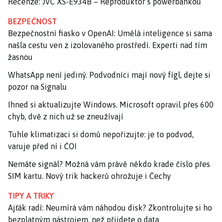
Recenze: JVC XS-E934B – Reproduktor s powerbankou
BEZPEČNOST
Bezpečnostní fiasko v OpenAI: Umělá inteligence si sama
našla cestu ven z izolovaného prostředí. Experti nad tím
žasnou
WhatsApp není jediný. Podvodníci mají nový fígl, dejte si
pozor na Signalu
Ihned si aktualizujte Windows. Microsoft opravil přes 600
chyb, dvě z nich už se zneužívají
Tuhle klimatizaci si domů nepořizujte: je to podvod,
varuje před ní i ČOI
Nemáte signál? Možná vám právě někdo krade číslo přes
SIM kartu. Nový trik hackerů ohrožuje i Čechy
TIPY A TRIKY
Ajťák radí: Neumírá vám náhodou disk? Zkontrolujte si ho
bezplatným nástrojem, než přijdete o data