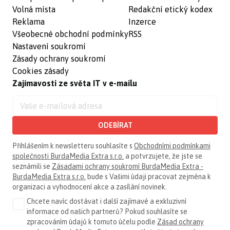
Volná místa
Redakční etický kodex
Reklama
Inzerce
Všeobecné obchodní podmínky
RSS
Nastavení soukromí
Zásady ochrany soukromí
Cookies zásady
Zajímavosti ze světa IT v e-mailu
ODEBÍRAT
Přihlášením k newsletteru souhlasíte s
Obchodními podmínkami
společnosti BurdaMedia Extra s.r.o.
a potvrzujete, že jste se
seznámili se
Zásadami ochrany soukromí BurdaMedia Extra -
BurdaMedia Extra s.r.o.
bude s Vašimi údaji pracovat zejména k
organizaci a vyhodnocení akce a zasílání novinek.
Chcete navíc dostávat i další zajímavé a exkluzivní
informace od našich partnerů? Pokud souhlasíte se
zpracováním údajů k tomuto účelu podle
Zásad ochrany