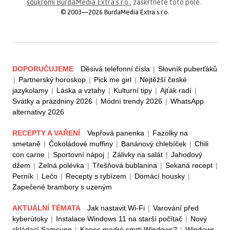
soukromí BurdaMedia Extra s.r.o.
, zaškrtněte toto pole.
© 2003—2026 BurdaMedia Extra s.r.o.
DOPORUČUJEME
Děsivá telefonní čísla
|
Slovník puberťáků
|
Partnerský horoskop
|
Pick me girl
|
Nejtěžší české
jazykolamy
|
Láska a vztahy
|
Kulturní tipy
|
Ajťák radí
|
Svátky a prázdniny 2026
|
Módní trendy 2026
|
WhatsApp
alternativy 2026
RECEPTY A VAŘENÍ
Vepřová panenka
|
Fazolky na
smetaně
|
Čokoládové muffiny
|
Banánový chlebíček
|
Chili
con carne
|
Sportovní nápoj
|
Zálivky na salát
|
Jahodový
džem
|
Zelná polévka
|
Třešňová bublanina
|
Sekaná recept
|
Perník
|
Lečo
|
Recepty s rybízem
|
Domácí housky
|
Zapečené brambory s uzeným
AKTUÁLNÍ TÉMATA
Jak nastavit Wi-Fi
|
Varování před
kyberútoky
|
Instalace Windows 11 na starší počítač
|
Nový
skládací Samsung
|
Konec modré smrti Windows?
|
Windows