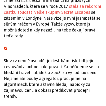
Jsme Skrz.cz, česká firma sídlící na pražských
Vinohradech, která se v roce 2017
stala za rekordní
částku součástí velké skupiny Secret Escapes
se
zázemím v Londýně. Naše vize je nyní jasná: stát se
silným hráčem v Evropě. Takže výzvy, které jsi
možná doteď nikdy nezažil, na tebe čekají právě
teď a tady.
Skrz.cz denně usnadňuje desítkám tisíc lidí jejich
cestování a online nakupování. Zaměřujeme se na
hledání travel nabídek a zboží za výhodnou cenu.
Nejsme ale pouhý agregátor, pracujeme na
algoritmech, které aktivně hledají nabídky za
zajímavou cenu a dokáží predikovat prodejní
trendy.