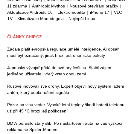
11 zdarma
|
Anthropic Mythos
|
Nouzové otevírání pračky
|
Aktualizace Androidu 16
|
Elektromobilita
|
iPhone 17
|
VLC
TV
|
Klimatizace Maoudegola
|
Nejlepší Linux
ČLÁNKY CHIP.CZ
Začala platit evropská regulace umělé inteligence. AI obsah
musí být označený, jinak hrozí astronomické pokuty
Japonský vývojář přidá do své hry češtinu. Stačil zájem
jediného uživatele i vřelý vztah obou zemí
Rusové inovovali své drony. Expert objevil nový systém ladění
antén, který odolá rušení signálu
Pozor na vlnu veder. Vysoké letní teploty škodí baterii telefonu,
už při 45 °C hrozí její poškození
BMW porušilo starý slib. Po nastartování auta na vás vyskočí
reklama se Spider-Manem