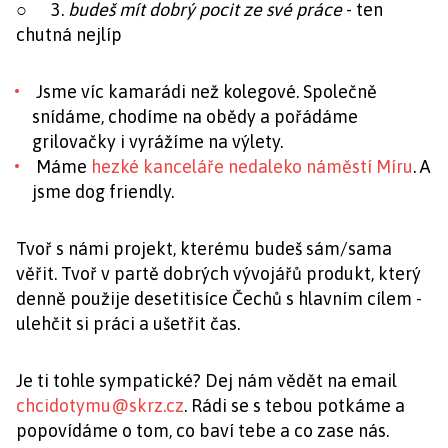
○ 3.
budeš mít dobrý pocit ze své práce
- ten
chutná nejlíp
Jsme víc kamarádi než kolegové. Společně
snídáme, chodíme na obědy a pořádáme
grilovačky i vyrážíme na výlety.
Máme
hezké kanceláře nedaleko náměstí Míru
. A
jsme dog friendly.
Tvoř s námi projekt, kterému budeš sám/sama
věřit. Tvoř v partě dobrých vývojářů produkt, který
denně použije desetitisíce Čechů s hlavním cílem -
ulehčit si práci a ušetřit čas.
Je ti tohle sympatické? Dej nám vědět na email
chcidotymu@skrz.cz
. Rádi se s tebou potkáme a
popovídáme o tom, co baví tebe a co zase nás.