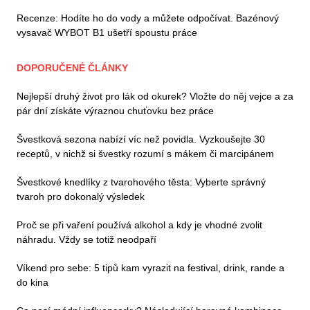
Recenze: Hodíte ho do vody a můžete odpočívat. Bazénový
vysavač WYBOT B1 ušetří spoustu práce
DOPORUČENÉ ČLÁNKY
Nejlepší druhý život pro lák od okurek? Vložte do něj vejce a za
pár dní získáte výraznou chuťovku bez práce
Švestková sezona nabízí víc než povidla. Vyzkoušejte 30
receptů, v nichž si švestky rozumí s mákem či marcipánem
Švestkové knedlíky z tvarohového těsta: Vyberte správný
tvaroh pro dokonalý výsledek
Proč se při vaření používá alkohol a kdy je vhodné zvolit
náhradu. Vždy se totiž neodpaří
Víkend pro sebe: 5 tipů kam vyrazit na festival, drink, rande a
do kina