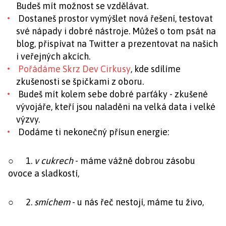
Budeš mít možnost se vzdělávat.
Dostaneš prostor vymýšlet nová řešení, testovat
své nápady i dobré nástroje. Můžeš o tom psát na
blog, přispívat na Twitter a prezentovat na našich
i veřejných akcích.
Pořádáme Skrz Dev Cirkusy
, kde sdílíme
zkušenosti se špičkami z oboru.
Budeš mít kolem sebe dobré parťáky - zkušené
vývojáře, kteří jsou naladěni na velká data i velké
výzvy.
Dodáme ti nekonečný přísun energie:
○ 1.
v cukrech
- máme vážně dobrou zásobu
ovoce a sladkostí,
○ 2.
smíchem
- u nás řeč nestojí, máme tu živo,