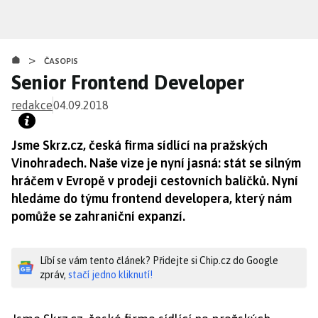
Přejít
k
hlavnímu
>
obsahu
ČASOPIS
Senior Frontend Developer
redakce
04.09.2018
Jsme Skrz.cz, česká firma sídlící na pražských
Vinohradech. Naše vize je nyní jasná: stát se silným
hráčem v Evropě v prodeji cestovních balíčků. Nyní
hledáme do týmu frontend developera, který nám
pomůže se zahraniční expanzí.
Líbí se vám tento článek? Přidejte si Chip.cz do Google
zpráv,
stačí jedno kliknutí!