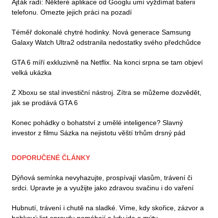
Ajťák radí: Některé aplikace od Googlu umí vyždímat baterii
telefonu. Omezte jejich práci na pozadí
Téměř dokonalé chytré hodinky. Nová generace Samsung
Galaxy Watch Ultra2 odstranila nedostatky svého předchůdce
GTA 6 míří exkluzivně na Netflix. Na konci srpna se tam objeví
velká ukázka
Z Xboxu se stal investiční nástroj. Zítra se můžeme dozvědět,
jak se prodává GTA 6
Konec pohádky o bohatství z umělé inteligence? Slavný
investor z filmu Sázka na nejistotu věští trhům drsný pád
DOPORUČENÉ ČLÁNKY
Dýňová semínka nevyhazujte, prospívají vlasům, trávení či
srdci. Upravte je a využijte jako zdravou svačinu i do vaření
Hubnutí, trávení i chutě na sladké. Víme, kdy skořice, zázvor a