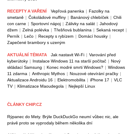
RECEPTY A VAŘENÍ
Vepřová panenka
|
Fazolky na
smetaně
|
Čokoládové muffiny
|
Banánový chlebíček
|
Chili
con carne
|
Sportovní nápoj
|
Zálivky na salát
|
Jahodový
džem
|
Zelná polévka
|
Třešňová bublanina
|
Sekaná recept
|
Perník
|
Lečo
|
Recepty s rybízem
|
Domácí housky
|
Zapečené brambory s uzeným
AKTUÁLNÍ TÉMATA
Jak nastavit Wi-Fi
|
Varování před
kyberútoky
|
Instalace Windows 11 na starší počítač
|
Nový
skládací Samsung
|
Konec modré smrti Windows?
|
Windows
11 zdarma
|
Anthropic Mythos
|
Nouzové otevírání pračky
|
Aktualizace Androidu 16
|
Elektromobilita
|
iPhone 17
|
VLC
TV
|
Klimatizace Maoudegola
|
Nejlepší Linux
ČLÁNKY CHIP.CZ
Rýpanec do Mety. Brýle DuckDuckGo neumí vůbec nic, ale
právě proto se vyprodaly během několika dní