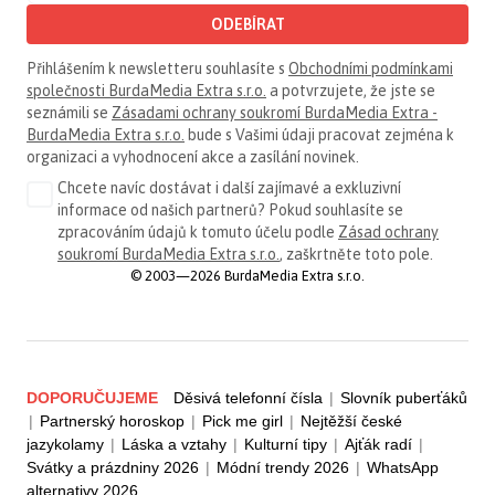
ODEBÍRAT
Přihlášením k newsletteru souhlasíte s
Obchodními podmínkami
společnosti BurdaMedia Extra s.r.o.
a potvrzujete, že jste se
seznámili se
Zásadami ochrany soukromí BurdaMedia Extra -
BurdaMedia Extra s.r.o.
bude s Vašimi údaji pracovat zejména k
organizaci a vyhodnocení akce a zasílání novinek.
Chcete navíc dostávat i další zajímavé a exkluzivní
informace od našich partnerů? Pokud souhlasíte se
zpracováním údajů k tomuto účelu podle
Zásad ochrany
soukromí BurdaMedia Extra s.r.o.
, zaškrtněte toto pole.
© 2003—2026 BurdaMedia Extra s.r.o.
DOPORUČUJEME
Děsivá telefonní čísla
|
Slovník puberťáků
|
Partnerský horoskop
|
Pick me girl
|
Nejtěžší české
jazykolamy
|
Láska a vztahy
|
Kulturní tipy
|
Ajťák radí
|
Svátky a prázdniny 2026
|
Módní trendy 2026
|
WhatsApp
alternativy 2026