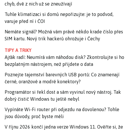
chyb, dvě z nich už se zneužívají
Tuhle klimatizaci si domů nepořizujte: je to podvod,
varuje před ní i ČOI
Nemáte signál? Možná vám právě někdo krade číslo přes
SIM kartu. Nový trik hackerů ohrožuje i Čechy
TIPY A TRIKY
Ajťák radí: Neumírá vám náhodou disk? Zkontrolujte si ho
bezplatným nástrojem, než přijdete o data
Poznejte tajemství barevných USB portů: Co znamenají
černé, oranžové a modré konektory?
Programátor si řekl dost a sám vyvinul nový nástroj. Tak
dobrý čistič Windows tu ještě nebyl
Vypínáte Wi-Fi router při odjezdu na dovolenou? Tohle
jsou důvody, proč byste měli
V říjnu 2026 končí jedna verze Windows 11. Ověřte si, že