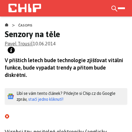
Přejít
k
otevří
hlavnímu
>
obsahu
ČASOPIS
Senzory na těle
Pavel Trousil
10.06.2014
V příštích letech bude technologie zjišťovat vitální
funkce, bude vypadat trendy a přitom bude
diskrétní.
Líbí se vám tento článek? Přidejte si Chip.cz do Google
zpráv,
stačí jedno kliknutí!
Výrobci tzv. nositelné elektroniky (anglicky