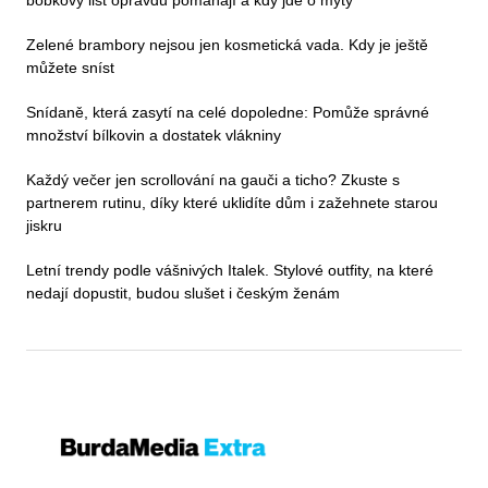
bobkový list opravdu pomáhají a kdy jde o mýty
Zelené brambory nejsou jen kosmetická vada. Kdy je ještě
můžete sníst
Snídaně, která zasytí na celé dopoledne: Pomůže správné
množství bílkovin a dostatek vlákniny
Každý večer jen scrollování na gauči a ticho? Zkuste s
partnerem rutinu, díky které uklidíte dům i zažehnete starou
jiskru
Letní trendy podle vášnivých Italek. Stylové outfity, na které
nedají dopustit, budou slušet i českým ženám