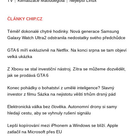
TV
|
Klimatizace Maoudegola
|
Nejlepší Linux
ČLÁNKY CHIP.CZ
Téměř dokonalé chytré hodinky. Nová generace Samsung
Galaxy Watch Ultra2 odstranila nedostatky svého předchůdce
GTA 6 míří exkluzivně na Netflix. Na konci srpna se tam objeví
velká ukázka
Z Xboxu se stal investiční nástroj. Zítra se můžeme dozvědět,
jak se prodává GTA 6
Konec pohádky o bohatství z umělé inteligence? Slavný
investor z filmu Sázka na nejistotu věští trhům drsný pád
Elektronická válka bez člověka. Autonomní drony si samy
hledají cestu, aby se vyhnuly rušení signálu
Lepší kopírování mezi iPhonem a Windows se blíží. Apple
zatlačil na Microsoft přes EU