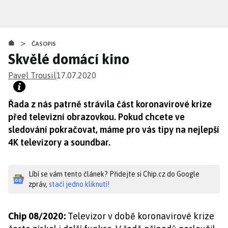
Přejít
k
hlavnímu
>
obsahu
ČASOPIS
Skvělé domácí kino
Pavel Trousil
17.07.2020
Řada z nás patrně strávila část koronavirové krize
před televizní obrazovkou. Pokud chcete ve
sledování pokračovat, máme pro vás tipy na nejlepší
4K televizory a soundbar.
Líbí se vám tento článek? Přidejte si Chip.cz do Google
zpráv,
stačí jedno kliknutí!
Chip 08/2020:
Televizor v době koronavirové krize