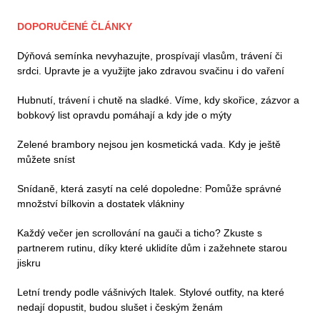
DOPORUČENÉ ČLÁNKY
Dýňová semínka nevyhazujte, prospívají vlasům, trávení či
srdci. Upravte je a využijte jako zdravou svačinu i do vaření
Hubnutí, trávení i chutě na sladké. Víme, kdy skořice, zázvor a
bobkový list opravdu pomáhají a kdy jde o mýty
Zelené brambory nejsou jen kosmetická vada. Kdy je ještě
můžete sníst
Snídaně, která zasytí na celé dopoledne: Pomůže správné
množství bílkovin a dostatek vlákniny
Každý večer jen scrollování na gauči a ticho? Zkuste s
partnerem rutinu, díky které uklidíte dům i zažehnete starou
jiskru
Letní trendy podle vášnivých Italek. Stylové outfity, na které
nedají dopustit, budou slušet i českým ženám