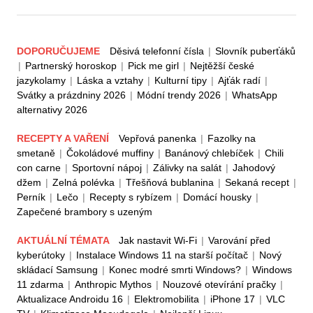
DOPORUČUJEME
Děsivá telefonní čísla
|
Slovník puberťáků
|
Partnerský horoskop
|
Pick me girl
|
Nejtěžší české
jazykolamy
|
Láska a vztahy
|
Kulturní tipy
|
Ajťák radí
|
Svátky a prázdniny 2026
|
Módní trendy 2026
|
WhatsApp
alternativy 2026
RECEPTY A VAŘENÍ
Vepřová panenka
|
Fazolky na
smetaně
|
Čokoládové muffiny
|
Banánový chlebíček
|
Chili
con carne
|
Sportovní nápoj
|
Zálivky na salát
|
Jahodový
džem
|
Zelná polévka
|
Třešňová bublanina
|
Sekaná recept
|
Perník
|
Lečo
|
Recepty s rybízem
|
Domácí housky
|
Zapečené brambory s uzeným
AKTUÁLNÍ TÉMATA
Jak nastavit Wi-Fi
|
Varování před
kyberútoky
|
Instalace Windows 11 na starší počítač
|
Nový
skládací Samsung
|
Konec modré smrti Windows?
|
Windows
11 zdarma
|
Anthropic Mythos
|
Nouzové otevírání pračky
|
Aktualizace Androidu 16
|
Elektromobilita
|
iPhone 17
|
VLC