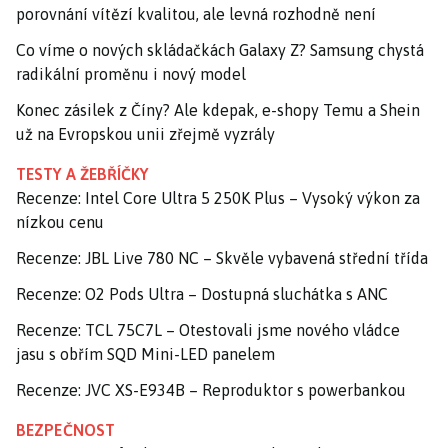
porovnání vítězí kvalitou, ale levná rozhodně není
Co víme o nových skládačkách Galaxy Z? Samsung chystá
radikální proměnu i nový model
Konec zásilek z Číny? Ale kdepak, e-shopy Temu a Shein
už na Evropskou unii zřejmě vyzrály
TESTY A ŽEBŘÍČKY
Recenze: Intel Core Ultra 5 250K Plus – Vysoký výkon za
nízkou cenu
Recenze: JBL Live 780 NC – Skvěle vybavená střední třída
Recenze: O2 Pods Ultra – Dostupná sluchátka s ANC
Recenze: TCL 75C7L – Otestovali jsme nového vládce
jasu s obřím SQD Mini-LED panelem
Recenze: JVC XS-E934B – Reproduktor s powerbankou
BEZPEČNOST