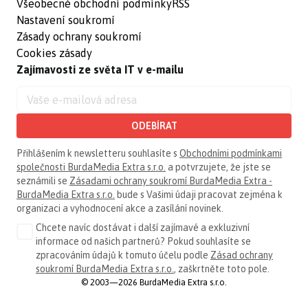
Všeobecné obchodní podmínky
RSS
Nastavení soukromí
Zásady ochrany soukromí
Cookies zásady
Zajímavosti ze světa IT v e-mailu
ODEBÍRAT
Přihlášením k newsletteru souhlasíte s
Obchodními podmínkami
společnosti BurdaMedia Extra s.r.o.
a potvrzujete, že jste se
seznámili se
Zásadami ochrany soukromí BurdaMedia Extra -
BurdaMedia Extra s.r.o.
bude s Vašimi údaji pracovat zejména k
organizaci a vyhodnocení akce a zasílání novinek.
Chcete navíc dostávat i další zajímavé a exkluzivní
informace od našich partnerů? Pokud souhlasíte se
zpracováním údajů k tomuto účelu podle
Zásad ochrany
soukromí BurdaMedia Extra s.r.o.
, zaškrtněte toto pole.
© 2003—2026 BurdaMedia Extra s.r.o.