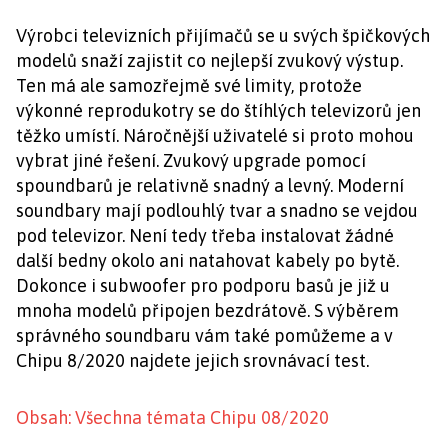
Výrobci televizních přijímačů se u svých špičkových
modelů snaží zajistit co nejlepší zvukový výstup.
Ten má ale samozřejmě své limity, protože
výkonné reprodukotry se do štíhlých televizorů jen
těžko umístí. Náročnější uživatelé si proto mohou
vybrat jiné řešení. Zvukový upgrade pomocí
spoundbarů je relativně snadný a levný. Moderní
soundbary mají podlouhlý tvar a snadno se vejdou
pod televizor. Není tedy třeba instalovat žádné
další bedny okolo ani natahovat kabely po bytě.
Dokonce i subwoofer pro podporu basů je již u
mnoha modelů připojen bezdrátově. S výběrem
správného soundbaru vám také pomůžeme a v
Chipu 8/2020 najdete jejich srovnávací test.
Obsah: Všechna témata Chipu 08/2020