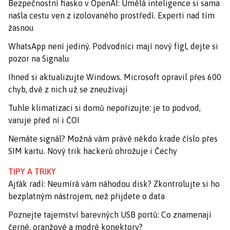
Bezpečnostní fiasko v OpenAI: Umělá inteligence si sama
našla cestu ven z izolovaného prostředí. Experti nad tím
žasnou
WhatsApp není jediný. Podvodníci mají nový fígl, dejte si
pozor na Signalu
Ihned si aktualizujte Windows. Microsoft opravil přes 600
chyb, dvě z nich už se zneužívají
Tuhle klimatizaci si domů nepořizujte: je to podvod,
varuje před ní i ČOI
Nemáte signál? Možná vám právě někdo krade číslo přes
SIM kartu. Nový trik hackerů ohrožuje i Čechy
TIPY A TRIKY
Ajťák radí: Neumírá vám náhodou disk? Zkontrolujte si ho
bezplatným nástrojem, než přijdete o data
Poznejte tajemství barevných USB portů: Co znamenají
černé, oranžové a modré konektory?