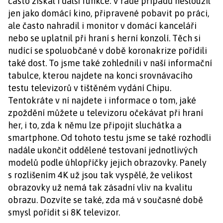
často získal i další funkce. V řadě případů nesloužil
jen jako domácí kino, připravené pobavit po práci,
ale často nahradil i monitor v domácí kanceláři
nebo se uplatnil při hraní s herní konzolí. Těch si
nudící se spoluobčané v době koronakrize pořídili
také dost. To jsme také zohlednili v naší informační
tabulce, kterou najdete na konci srovnávacího
testu televizorů v tištěném vydání Chipu.
Tentokráte v ní najdete i informace o tom, jaké
zpoždění můžete u televizoru očekávat při hraní
her, i to, zda k němu lze připojit sluchátka a
smartphone. Od tohoto testu jsme se také rozhodli
nadále ukončit oddělené testovaní jednotlivých
modelů podle úhlopříčky jejich obrazovky. Panely
s rozlišením 4K už jsou tak vyspělé, že velikost
obrazovky už nemá tak zásadní vliv na kvalitu
obrazu. Dozvíte se také, zda má v současné době
smysl pořídit si 8K televizor.