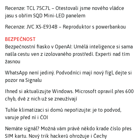
Recenze: TCL 75C7L – Otestovali jsme nového vládce
jasu s obřím SQD Mini-LED panelem
Recenze: JVC XS-E934B – Reproduktor s powerbankou
BEZPEČNOST
Bezpečnostní fiasko v OpenAI: Umělá inteligence si sama
našla cestu ven z izolovaného prostředí. Experti nad tím
žasnou
WhatsApp není jediný. Podvodníci mají nový fígl, dejte si
pozor na Signalu
Ihned si aktualizujte Windows. Microsoft opravil přes 600
chyb, dvě z nich už se zneužívají
Tuhle klimatizaci si domů nepořizujte: je to podvod,
varuje před ní i ČOI
Nemáte signál? Možná vám právě někdo krade číslo přes
SIM kartu. Nový trik hackerů ohrožuje i Čechy