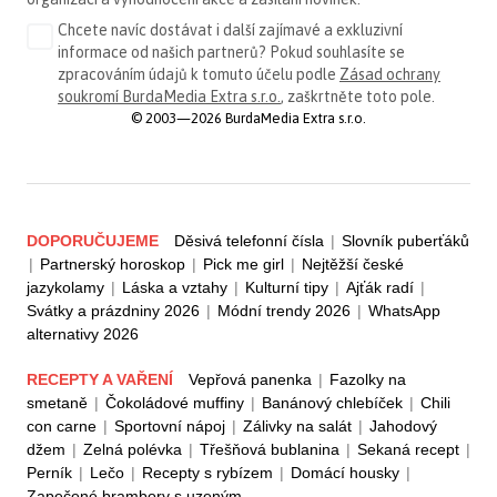
Chcete navíc dostávat i další zajímavé a exkluzivní
informace od našich partnerů? Pokud souhlasíte se
zpracováním údajů k tomuto účelu podle
Zásad ochrany
soukromí BurdaMedia Extra s.r.o.
, zaškrtněte toto pole.
© 2003—2026 BurdaMedia Extra s.r.o.
DOPORUČUJEME
Děsivá telefonní čísla
|
Slovník puberťáků
|
Partnerský horoskop
|
Pick me girl
|
Nejtěžší české
jazykolamy
|
Láska a vztahy
|
Kulturní tipy
|
Ajťák radí
|
Svátky a prázdniny 2026
|
Módní trendy 2026
|
WhatsApp
alternativy 2026
RECEPTY A VAŘENÍ
Vepřová panenka
|
Fazolky na
smetaně
|
Čokoládové muffiny
|
Banánový chlebíček
|
Chili
con carne
|
Sportovní nápoj
|
Zálivky na salát
|
Jahodový
džem
|
Zelná polévka
|
Třešňová bublanina
|
Sekaná recept
|
Perník
|
Lečo
|
Recepty s rybízem
|
Domácí housky
|
Zapečené brambory s uzeným