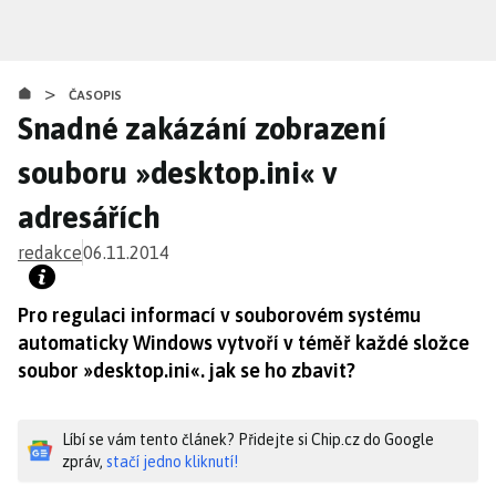
Přejít
k
hlavnímu
>
obsahu
ČASOPIS
Snadné zakázání zobrazení
souboru »desktop.ini« v
adresářích
redakce
06.11.2014
Pro regulaci informací v souborovém systému
automaticky Windows vytvoří v téměř každé složce
soubor »desktop.ini«. jak se ho zbavit?
Líbí se vám tento článek? Přidejte si Chip.cz do Google
zpráv,
stačí jedno kliknutí!