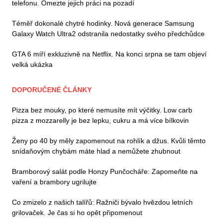
telefonu. Omezte jejich práci na pozadí
Téměř dokonalé chytré hodinky. Nová generace Samsung
Galaxy Watch Ultra2 odstranila nedostatky svého předchůdce
GTA 6 míří exkluzivně na Netflix. Na konci srpna se tam objeví
velká ukázka
DOPORUČENÉ ČLÁNKY
Pizza bez mouky, po které nemusíte mít výčitky. Low carb
pizza z mozzarelly je bez lepku, cukru a má více bílkovin
Ženy po 40 by měly zapomenout na rohlík a džus. Kvůli těmto
snídaňovým chybám máte hlad a nemůžete zhubnout
Bramborový salát podle Honzy Punčocháře: Zapomeňte na
vaření a brambory ugrilujte
Co zmizelo z našich talířů: Ražniči bývalo hvězdou letních
grilovaček. Je čas si ho opět připomenout