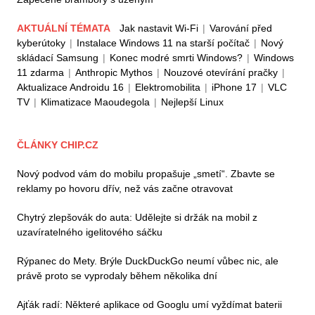
AKTUÁLNÍ TÉMATA
Jak nastavit Wi-Fi
|
Varování před
kyberútoky
|
Instalace Windows 11 na starší počítač
|
Nový
skládací Samsung
|
Konec modré smrti Windows?
|
Windows
11 zdarma
|
Anthropic Mythos
|
Nouzové otevírání pračky
|
Aktualizace Androidu 16
|
Elektromobilita
|
iPhone 17
|
VLC
TV
|
Klimatizace Maoudegola
|
Nejlepší Linux
ČLÁNKY CHIP.CZ
Nový podvod vám do mobilu propašuje „smetí“. Zbavte se
reklamy po hovoru dřív, než vás začne otravovat
Chytrý zlepšovák do auta: Udělejte si držák na mobil z
uzavíratelného igelitového sáčku
Rýpanec do Mety. Brýle DuckDuckGo neumí vůbec nic, ale
právě proto se vyprodaly během několika dní
Ajťák radí: Některé aplikace od Googlu umí vyždímat baterii