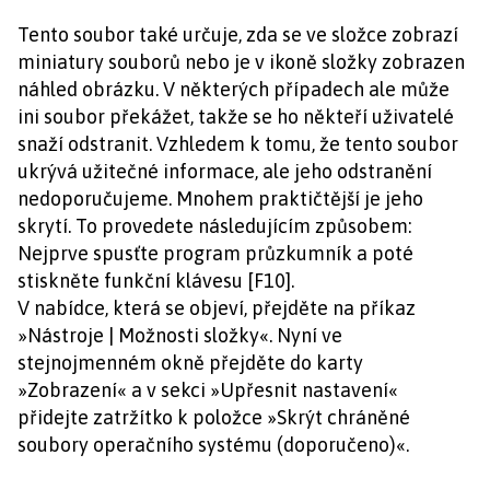
Tento soubor také určuje, zda se ve složce zobrazí
miniatury souborů nebo je v ikoně složky zobrazen
náhled obrázku. V některých případech ale může
ini soubor překážet, takže se ho někteří uživatelé
snaží odstranit. Vzhledem k tomu, že tento soubor
ukrývá užitečné informace, ale jeho odstranění
nedoporučujeme. Mnohem praktičtější je jeho
skrytí. To provedete následujícím způsobem:
Nejprve spusťte program průzkumník a poté
stiskněte funkční klávesu [F10].
V nabídce, která se objeví, přejděte na příkaz
»Nástroje | Možnosti složky«. Nyní ve
stejnojmenném okně přejděte do karty
»Zobrazení« a v sekci »Upřesnit nastavení«
přidejte zatržítko k položce »Skrýt chráněné
soubory operačního systému (doporučeno)«.