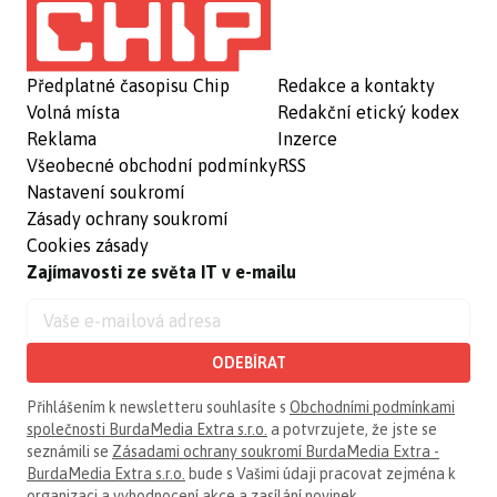
Předplatné časopisu Chip
Redakce a kontakty
Volná místa
Redakční etický kodex
Reklama
Inzerce
Všeobecné obchodní podmínky
RSS
Nastavení soukromí
Zásady ochrany soukromí
Cookies zásady
Zajímavosti ze světa IT v e-mailu
ODEBÍRAT
Přihlášením k newsletteru souhlasíte s
Obchodními podmínkami
společnosti BurdaMedia Extra s.r.o.
a potvrzujete, že jste se
seznámili se
Zásadami ochrany soukromí BurdaMedia Extra -
BurdaMedia Extra s.r.o.
bude s Vašimi údaji pracovat zejména k
organizaci a vyhodnocení akce a zasílání novinek.