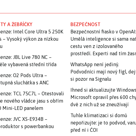
TY A ŽEBŘÍČKY
BEZPEČNOST
enze: Intel Core Ultra 5 250K
Bezpečnostní fiasko v OpenAI
s – Vysoký výkon za nízkou
Umělá inteligence si sama na
nu
cestu ven z izolovaného
prostředí. Experti nad tím ža
enze: JBL Live 780 NC –
ěle vybavená střední třída
WhatsApp není jediný.
Podvodníci mají nový fígl, dej
enze: O2 Pods Ultra –
si pozor na Signalu
tupná sluchátka s ANC
Ihned si aktualizujte Windows
enze: TCL 75C7L – Otestovali
Microsoft opravil přes 600 ch
e nového vládce jasu s obřím
dvě z nich už se zneužívají
 Mini-LED panelem
Tuhle klimatizaci si domů
enze: JVC XS-E934B –
nepořizujte: je to podvod, var
roduktor s powerbankou
před ní i ČOI