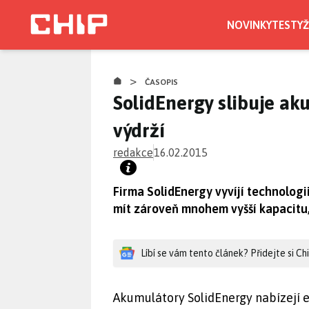
Přejít
k
NOVINKY
TESTY
Ž
hlavnímu
obsahu
>
ČASOPIS
SolidEnergy slibuje a
výdrží
redakce
16.02.2015
Firma SolidEnergy vyvíjí technolog
mít zároveň mnohem vyšší kapacitu
Líbí se vám tento článek? Přidejte si C
Akumulátory SolidEnergy nabízejí 