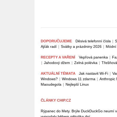
DOPORUČUJEME
Děsivá telefonní čísla
|
S
Ajťák radí
|
Svátky a prázdniny 2026
|
Módní 
RECEPTY A VAŘENÍ
Vepřová panenka
|
Fa
|
Jahodový džem
|
Zelná polévka
|
Třešňová
AKTUÁLNÍ TÉMATA
Jak nastavit Wi-Fi
|
Va
Windows?
|
Windows 11 zdarma
|
Anthropic
Maoudegola
|
Nejlepší Linux
ČLÁNKY CHIP.CZ
Rýpanec do Mety. Brýle DuckDuckGo neumí vůb
vyprodaly během několika dní