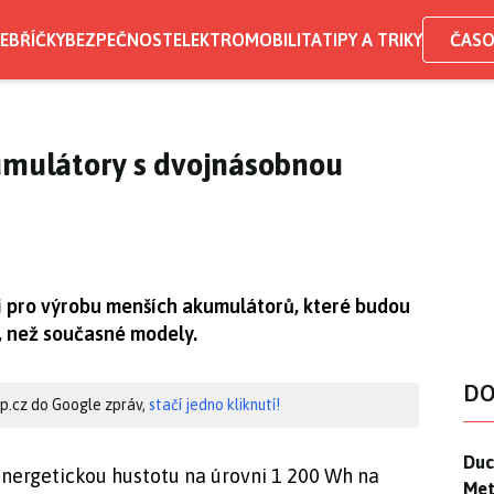
EBŘÍČKY
BEZPEČNOST
ELEKTROMOBILITA
TIPY A TRIKY
ČASO
kumulátory s dvojnásobnou
ii pro výrobu menších akumulátorů, které budou
, než současné modely.
DO
hip.cz do Google zpráv,
stačí jedno kliknutí!
Duck
Duc
energetickou hustotu na úrovni 1 200 Wh na
Mety