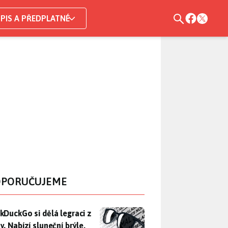
PIS A PŘEDPLATNÉ
PORUČUJEME
DuckGo si dělá legraci z Mety. Nabízí sluneční brýle, které n
kDuckGo si dělá legraci z
. Nabízí sluneční brýle,