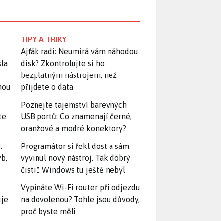
TIPY A TRIKY
:
Ajťák radí: Neumírá vám náhodou
šla
disk? Zkontrolujte si ho
bezplatným nástrojem, než
snou
přijdete o data
Poznejte tajemství barevných
te
USB portů: Co znamenají černé,
oranžové a modré konektory?
.
Programátor si řekl dost a sám
yb,
vyvinul nový nástroj. Tak dobrý
čistič Windows tu ještě nebyl
Vypínáte Wi-Fi router při odjezdu
uje
na dovolenou? Tohle jsou důvody,
proč byste měli