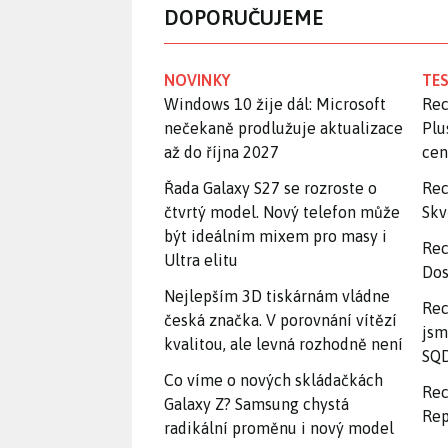
DOPORUČUJEME
NOVINKY
TES
Windows 10 žije dál: Microsoft
Rec
nečekaně prodlužuje aktualizace
Plu
až do října 2027
ce
Řada Galaxy S27 se rozroste o
Rec
čtvrtý model. Nový telefon může
Skv
být ideálním mixem pro masy i
Rec
Ultra elitu
Dos
Nejlepším 3D tiskárnám vládne
Rec
česká značka. V porovnání vítězí
jsm
kvalitou, ale levná rozhodně není
SQD
Co víme o nových skládačkách
Rec
Galaxy Z? Samsung chystá
Rep
radikální proměnu i nový model