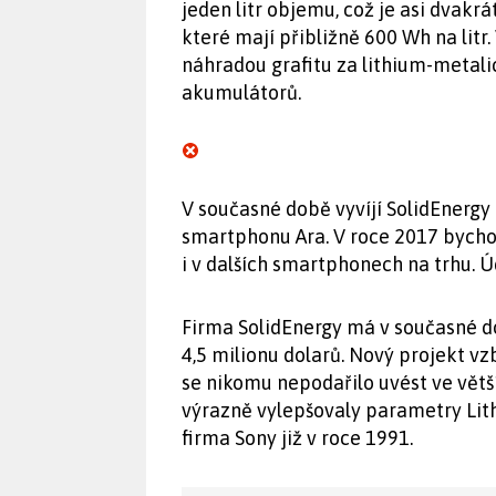
jeden litr objemu, což je asi dvakr
které mají přibližně 600 Wh na litr
náhradou grafitu za lithium-metalick
akumulátorů.
V současné době vyvíjí SolidEnerg
smartphonu Ara. V roce 2017 bych
i v dalších smartphonech na trhu. Úd
Firma SolidEnergy má v současné d
4,5 milionu dolarů. Nový projekt v
se nikomu nepodařilo uvést ve větš
výrazně vylepšovaly parametry Lit
firma Sony již v roce 1991.