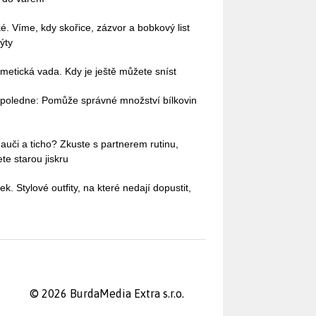
ké. Víme, kdy skořice, zázvor a bobkový list
ýty
etická vada. Kdy je ještě můžete sníst
dopoledne: Pomůže správné množství bílkovin
auči a ticho? Zkuste s partnerem rutinu,
te starou jiskru
ek. Stylové outfity, na které nedají dopustit,
© 2026 BurdaMedia Extra s.r.o.