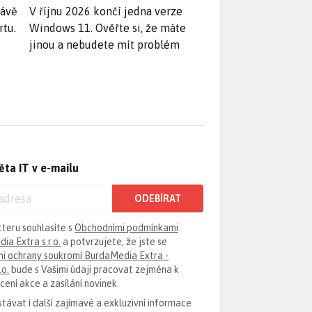
rávě
V říjnu 2026 končí jedna verze
rtu.
Windows 11. Ověřte si, že máte
jinou a nebudete mít problém
ěta IT v e-mailu
ODEBÍRAT
tteru souhlasíte s
Obchodními podmínkami
ia Extra s.r.o.
a potvrzujete, že jste se
i ochrany soukromí BurdaMedia Extra -
.o.
bude s Vašimi údaji pracovat zejména k
ení akce a zasílání novinek.
távat i další zajímavé a exkluzivní informace