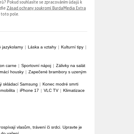
erů? Pokud souhlasíte se zpracováním údajů k
odle
Zásad ochrany soukromí BurdaMedia Extra
 toto pole.
é jazykolamy
|
Láska a vztahy
|
Kulturní tipy
|
con carne
|
Sportovní nápoj
|
Zálivky na salát
mácí housky
|
Zapečené brambory s uzeným
ý skládací Samsung
|
Konec modré smrti
omobilita
|
iPhone 17
|
VLC TV
|
Klimatizace
pívají vlasům, trávení či srdci. Upravte je
i do vaření