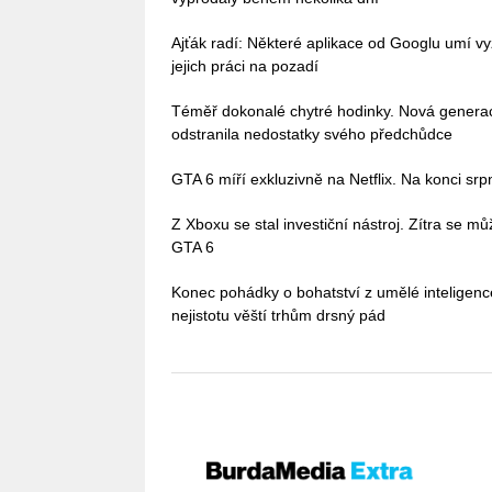
Ajťák radí: Některé aplikace od Googlu umí vy
jejich práci na pozadí
Téměř dokonalé chytré hodinky. Nová gener
odstranila nedostatky svého předchůdce
GTA 6 míří exkluzivně na Netflix. Na konci sr
Z Xboxu se stal investiční nástroj. Zítra se 
GTA 6
Konec pohádky o bohatství z umělé inteligenc
nejistotu věští trhům drsný pád