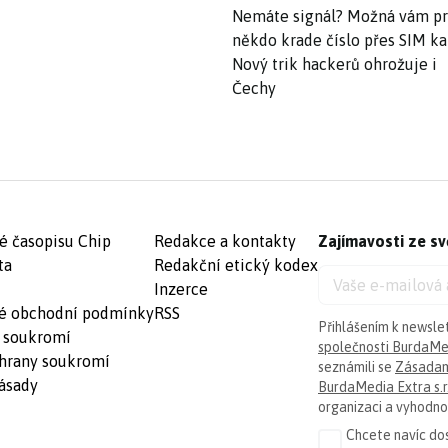
Nemáte signál? Možná vám p
někdo krade číslo přes SIM ka
Nový trik hackerů ohrožuje i
Čechy
é časopisu Chip
Redakce a kontakty
Zajímavosti ze sv
ta
Redakční etický kodex
Inzerce
é obchodní podmínky
RSS
Přihlášením k newsle
 soukromí
společnosti BurdaMed
hrany soukromí
seznámili se
Zásadam
ásady
BurdaMedia Extra s.r
organizaci a vyhodnoc
Chcete navíc dos