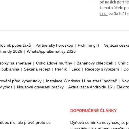
od našich partn
tomuto účelu p
s.r.o.
, zaškrtněte
lovník puberťáků
|
Partnerský horoskop
|
Pick me girl
|
Nejtěžší česk
trendy 2026
|
WhatsApp alternativy 2026
zolky na smetaně
|
Čokoládové muffiny
|
Banánový chlebíček
|
Chili 
 bublanina
|
Sekaná recept
|
Perník
|
Lečo
|
Recepty s rybízem
|
Do
rování před kyberútoky
|
Instalace Windows 11 na starší počítač
|
Nov
 Mythos
|
Nouzové otevírání pračky
|
Aktualizace Androidu 16
|
Elektr
DOPORUČENÉ ČLÁNKY
ec nic, ale právě proto se
Dýňová semínka nevyhazujte, pros
a využijte jako zdravou svačinu 