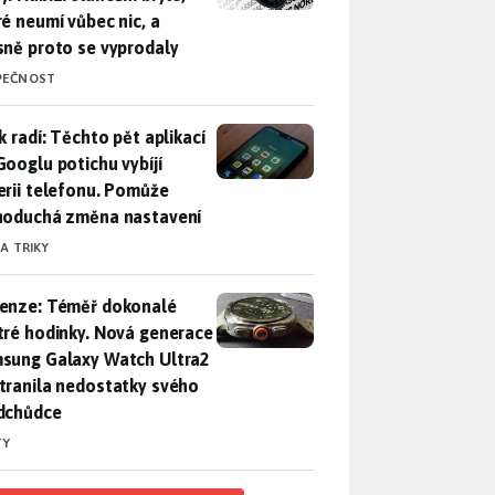
ré neumí vůbec nic, a
sně proto se vyprodaly
PEČNOST
ák radí: Těchto pět aplikací od Googlu potichu vybíjí baterii
k radí: Těchto pět aplikací
Googlu potichu vybíjí
erii telefonu. Pomůže
noduchá změna nastavení
 A TRIKY
enze: Téměř dokonalé chytré hodinky. Nová generace Samsung
enze: Téměř dokonalé
tré hodinky. Nová generace
sung Galaxy Watch Ultra2
tranila nedostatky svého
dchůdce
TY