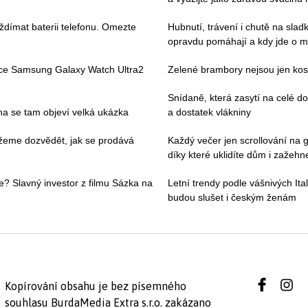
ždímat baterii telefonu. Omezte
Hubnutí, trávení i chutě na slad
opravdu pomáhají a kdy jde o m
ace Samsung Galaxy Watch Ultra2
Zelené brambory nejsou jen kosm
Snídaně, která zasytí na celé 
pna se tam objeví velká ukázka
a dostatek vlákniny
můžeme dozvědět, jak se prodává
Každý večer jen scrollování na g
díky které uklidíte dům i zažehne
e? Slavný investor z filmu Sázka na
Letní trendy podle vášnivých Ital
budou slušet i českým ženám
Kopírování obsahu je bez písemného
souhlasu BurdaMedia Extra s.r.o. zakázano