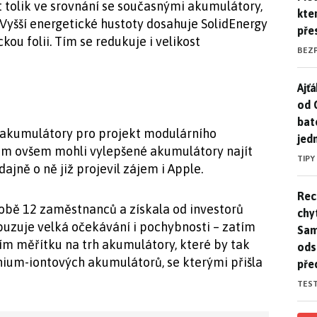
át tolik ve srovnání se současnými akumulátory,
kte
. Vyšší energetické hustoty dosahuje SolidEnergy
pře
ou folii. Tím se redukuje i velikost
BEZ
Ajť
Ajťá
od 
bat
y akumulátory pro projekt modulárního
jed
om ovšem mohli vylepšené akumulátory najít
TIPY
ajně o ně již projevil zájem i Apple.
Rec
Rec
obě 12 zaměstnanců a získala od investorů
chy
zbuzuje velká očekávání i pochybnosti – zatím
Sam
ím měřítku na trh akumulátory, které by tak
ods
hium-iontových akumulátorů, se kterými přišla
pře
TES