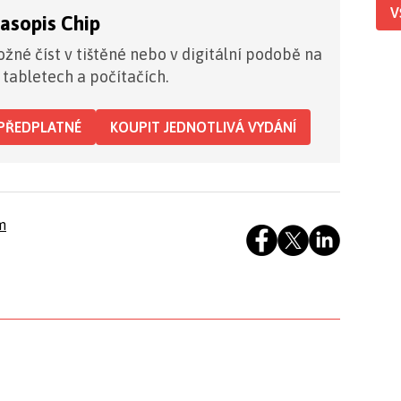
V
časopis Chip
žné číst v tištěné nebo v digitální podobě na
 tabletech a počítačích.
PŘEDPLATNÉ
KOUPIT JEDNOTLIVÁ VYDÁNÍ
m