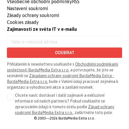
Všeobecné obchodní podmínky
RSS
Nastavení soukromí
Zásady ochrany soukromí
Cookies zásady
Zajímavosti ze světa IT v e-mailu
ODEBÍRAT
Přihlášením k newsletteru souhlasíte s
Obchodními podmínkami
společnosti BurdaMedia Extra s.r.o.
a potvrzujete, že jste se
seznámili se
Zásadami ochrany soukromí BurdaMedia Extra -
BurdaMedia Extra s.r.o.
bude s Vašimi údaji pracovat zejména k
organizaci a vyhodnocení akce a zasílání novinek.
Chcete navíc dostávat i další zajímavé a exkluzivní
informace od našich partnerů? Pokud souhlasíte se
zpracováním údajů k tomuto účelu podle
Zásad ochrany
soukromí BurdaMedia Extra s.r.o.
, zaškrtněte toto pole.
© 2003—2026 BurdaMedia Extra s.r.o.