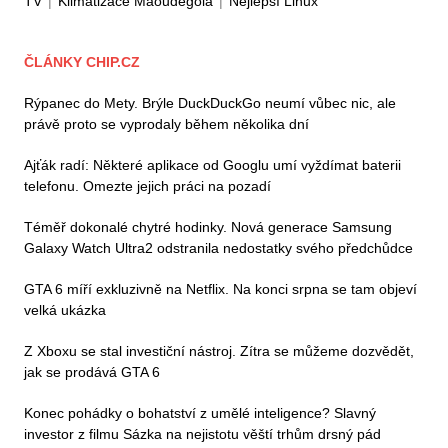
TV
|
Klimatizace Maoudegola
|
Nejlepší Linux
ČLÁNKY CHIP.CZ
Rýpanec do Mety. Brýle DuckDuckGo neumí vůbec nic, ale
právě proto se vyprodaly během několika dní
Ajťák radí: Některé aplikace od Googlu umí vyždímat baterii
telefonu. Omezte jejich práci na pozadí
Téměř dokonalé chytré hodinky. Nová generace Samsung
Galaxy Watch Ultra2 odstranila nedostatky svého předchůdce
GTA 6 míří exkluzivně na Netflix. Na konci srpna se tam objeví
velká ukázka
Z Xboxu se stal investiční nástroj. Zítra se můžeme dozvědět,
jak se prodává GTA 6
Konec pohádky o bohatství z umělé inteligence? Slavný
investor z filmu Sázka na nejistotu věští trhům drsný pád