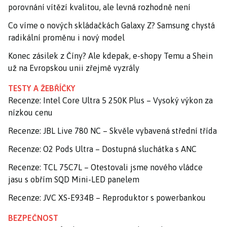
porovnání vítězí kvalitou, ale levná rozhodně není
Co víme o nových skládačkách Galaxy Z? Samsung chystá
radikální proměnu i nový model
Konec zásilek z Číny? Ale kdepak, e-shopy Temu a Shein
už na Evropskou unii zřejmě vyzrály
TESTY A ŽEBŘÍČKY
Recenze: Intel Core Ultra 5 250K Plus – Vysoký výkon za
nízkou cenu
Recenze: JBL Live 780 NC – Skvěle vybavená střední třída
Recenze: O2 Pods Ultra – Dostupná sluchátka s ANC
Recenze: TCL 75C7L – Otestovali jsme nového vládce
jasu s obřím SQD Mini-LED panelem
Recenze: JVC XS-E934B – Reproduktor s powerbankou
BEZPEČNOST