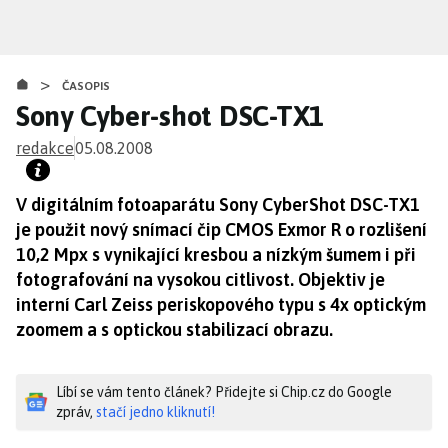
Přejít
k
hlavnímu
>
obsahu
ČASOPIS
Sony Cyber-shot DSC-TX1
redakce
05.08.2008
V digitálním fotoaparátu Sony CyberShot DSC-TX1
je použit nový snímací čip CMOS Exmor R o rozlišení
10,2 Mpx s vynikající kresbou a nízkým šumem i při
fotografování na vysokou citlivost. Objektiv je
interní Carl Zeiss periskopového typu s 4x optickým
zoomem a s optickou stabilizací obrazu.
Líbí se vám tento článek? Přidejte si Chip.cz do Google
zpráv,
stačí jedno kliknutí!