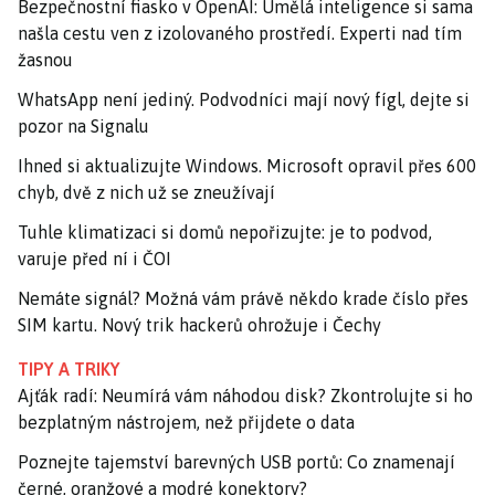
Bezpečnostní fiasko v OpenAI: Umělá inteligence si sama
našla cestu ven z izolovaného prostředí. Experti nad tím
žasnou
WhatsApp není jediný. Podvodníci mají nový fígl, dejte si
pozor na Signalu
Ihned si aktualizujte Windows. Microsoft opravil přes 600
chyb, dvě z nich už se zneužívají
Tuhle klimatizaci si domů nepořizujte: je to podvod,
varuje před ní i ČOI
Nemáte signál? Možná vám právě někdo krade číslo přes
SIM kartu. Nový trik hackerů ohrožuje i Čechy
TIPY A TRIKY
Ajťák radí: Neumírá vám náhodou disk? Zkontrolujte si ho
bezplatným nástrojem, než přijdete o data
Poznejte tajemství barevných USB portů: Co znamenají
černé, oranžové a modré konektory?