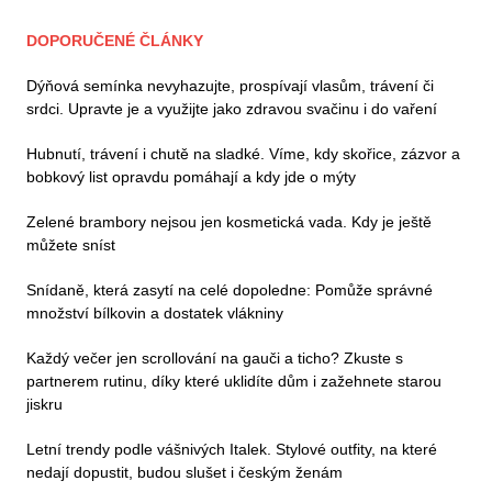
DOPORUČENÉ ČLÁNKY
Dýňová semínka nevyhazujte, prospívají vlasům, trávení či
srdci. Upravte je a využijte jako zdravou svačinu i do vaření
Hubnutí, trávení i chutě na sladké. Víme, kdy skořice, zázvor a
bobkový list opravdu pomáhají a kdy jde o mýty
Zelené brambory nejsou jen kosmetická vada. Kdy je ještě
můžete sníst
Snídaně, která zasytí na celé dopoledne: Pomůže správné
množství bílkovin a dostatek vlákniny
Každý večer jen scrollování na gauči a ticho? Zkuste s
partnerem rutinu, díky které uklidíte dům i zažehnete starou
jiskru
Letní trendy podle vášnivých Italek. Stylové outfity, na které
nedají dopustit, budou slušet i českým ženám