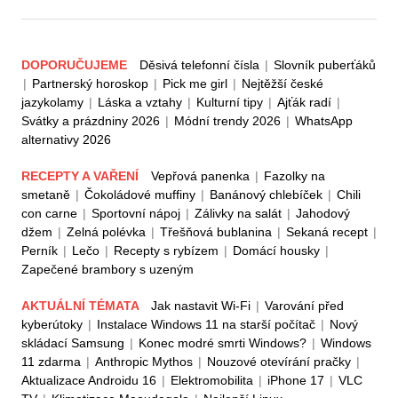
DOPORUČUJEME
Děsivá telefonní čísla
|
Slovník puberťáků
|
Partnerský horoskop
|
Pick me girl
|
Nejtěžší české
jazykolamy
|
Láska a vztahy
|
Kulturní tipy
|
Ajťák radí
|
Svátky a prázdniny 2026
|
Módní trendy 2026
|
WhatsApp
alternativy 2026
RECEPTY A VAŘENÍ
Vepřová panenka
|
Fazolky na
smetaně
|
Čokoládové muffiny
|
Banánový chlebíček
|
Chili
con carne
|
Sportovní nápoj
|
Zálivky na salát
|
Jahodový
džem
|
Zelná polévka
|
Třešňová bublanina
|
Sekaná recept
|
Perník
|
Lečo
|
Recepty s rybízem
|
Domácí housky
|
Zapečené brambory s uzeným
AKTUÁLNÍ TÉMATA
Jak nastavit Wi-Fi
|
Varování před
kyberútoky
|
Instalace Windows 11 na starší počítač
|
Nový
skládací Samsung
|
Konec modré smrti Windows?
|
Windows
11 zdarma
|
Anthropic Mythos
|
Nouzové otevírání pračky
|
Aktualizace Androidu 16
|
Elektromobilita
|
iPhone 17
|
VLC