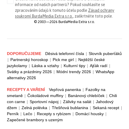
informace od našich partnerů? Pokud souhlasíte se
zpracováním údajů k tomuto účelu podle
Zásad ochrany
soukromí BurdaMedia Extra s.r.o.
, zaškrtněte toto pole.
© 2003—2026 BurdaMedia Extra s.r.o.
DOPORUČUJEME
Děsivá telefonní čísla
|
Slovník puberťáků
|
Partnerský horoskop
|
Pick me girl
|
Nejtěžší české
jazykolamy
|
Láska a vztahy
|
Kulturní tipy
|
Ajťák radí
|
Svátky a prázdniny 2026
|
Módní trendy 2026
|
WhatsApp
alternativy 2026
RECEPTY A VAŘENÍ
Vepřová panenka
|
Fazolky na
smetaně
|
Čokoládové muffiny
|
Banánový chlebíček
|
Chili
con carne
|
Sportovní nápoj
|
Zálivky na salát
|
Jahodový
džem
|
Zelná polévka
|
Třešňová bublanina
|
Sekaná recept
|
Perník
|
Lečo
|
Recepty s rybízem
|
Domácí housky
|
Zapečené brambory s uzeným