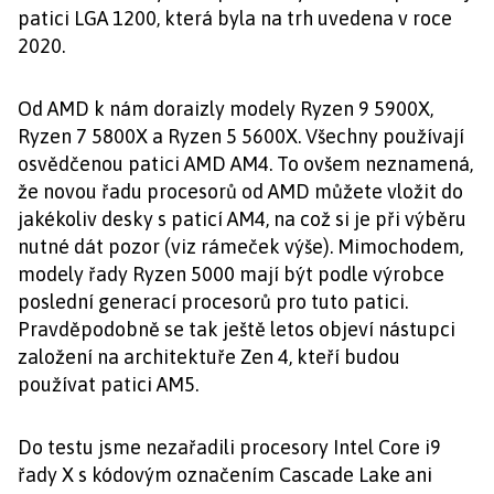
patici LGA 1200, která byla na trh uvedena v roce
2020.
Od AMD k nám doraizly modely Ryzen 9 5900X,
Ryzen 7 5800X a Ryzen 5 5600X. Všechny používají
osvědčenou patici AMD AM4. To ovšem neznamená,
že novou řadu procesorů od AMD můžete vložit do
jakékoliv desky s paticí AM4, na což si je při výběru
nutné dát pozor (viz rámeček výše). Mimochodem,
modely řady Ryzen 5000 mají být podle výrobce
poslední generací procesorů pro tuto patici.
Pravděpodobně se tak ještě letos objeví nástupci
založení na architektuře Zen 4, kteří budou
používat patici AM5.
Do testu jsme nezařadili procesory Intel Core i9
řady X s kódovým označením Cascade Lake ani