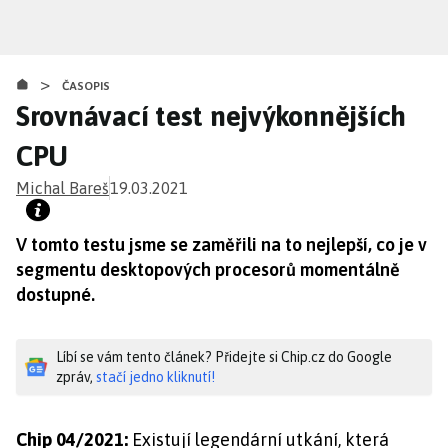
Přejít
k
hlavnímu
>
obsahu
ČASOPIS
Srovnávací test nejvýkonnějších
CPU
Michal Bareš
19.03.2021
V tomto testu jsme se zaměřili na to nejlepší, co je v
segmentu desktopových procesorů momentálně
dostupné.
Líbí se vám tento článek? Přidejte si Chip.cz do Google
zpráv,
stačí jedno kliknutí!
Chip 04/2021:
Existují legendární utkání, která