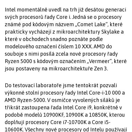
Intel momentálně uvedl na trh již desátou generaci
svých procesorů řady Core i. Jedná se o procesory
známé pod kódovým názvem „Comet Lake“, které
prakticky vycházejí z mikroarchitektury Skylake a
které v obchodech snadno poznáte podle
modelového označení číslem 10 XXX. AMD do
souboje s nimi posílá zcela nové procesory řady
Ryzen 5000 s kódovým označením „Vermeer“, které
jsou postaveny na mikroarchitektuře Zen 3.
Do testovací laboratoře jsme tentokrát pozvali
výkonné stolní procesory řady Intel Core-i-10 000 a
AMD Ryzen-5000. V osmičce vyvolených siláků je
třikrát zastoupena řada Intel Core i9, konkrétně v
podobě modelů 10900KF, 10900K a 10850K, kterou
doplňují procesory Core i7-10700K a Core i5-
10600K. Všechny nové procesory od Intelu používají