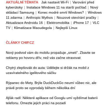
AKTUÁLNÍ TÉMATA
Jak nastavit Wi-Fi
|
Varování před
kyberútoky
|
Instalace Windows 11 na starší počítač
|
Nový
skládací Samsung
|
Konec modré smrti Windows?
|
Windows
11 zdarma
|
Anthropic Mythos
|
Nouzové otevírání pračky
|
Aktualizace Androidu 16
|
Elektromobilita
|
iPhone 17
|
VLC
TV
|
Klimatizace Maoudegola
|
Nejlepší Linux
ČLÁNKY CHIP.CZ
Nový podvod vám do mobilu propašuje „smetí“. Zbavte se
reklamy po hovoru dřív, než vás začne otravovat
Chytrý zlepšovák do auta: Udělejte si držák na mobil z
uzavíratelného igelitového sáčku
Rýpanec do Mety. Brýle DuckDuckGo neumí vůbec nic, ale
právě proto se vyprodaly během několika dní
Ajťák radí: Některé aplikace od Googlu umí vyždímat baterii
telefonu. Omezte jejich práci na pozadí