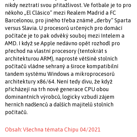
nikdy neztratí svou přitažlivost. Ve fotbale je to pro
někoho „El Clásico“ mezi Realem Madrid a FC
Barcelonou, pro jiného třeba známé „derby“ Sparta
versus Slavia. U procesorů určených pro domácí
počítače je to pak odvěký souboj mezi Intelem a
AMD. I když se Apple nedávno opět rozhodl pro
přechod na vlastní procesory (tentokrát s
architekturou ARM), naprosté většině stolních
počítačů vládne sehraný a široce kompatibilní
tandem systému Windows a mikroprocesorů
architektury x86/64. Není tedy divu, že když
přicházejí na trh nové generace CPU obou
dominantních výrobců, logicky vzbudí zájem
herních nadšenců a dalších majitelů stolních
počítačů.
Obsah: Všechna témata Chipu 04/2021