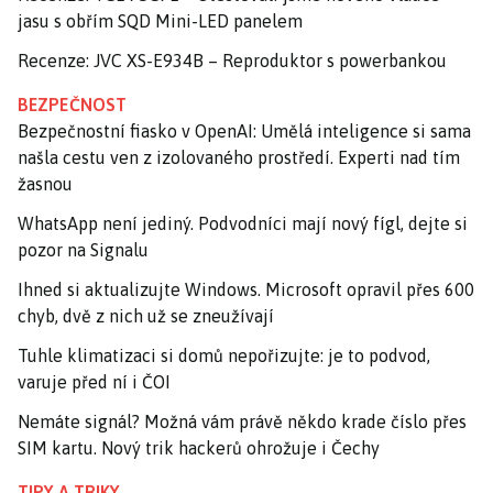
jasu s obřím SQD Mini-LED panelem
Recenze: JVC XS-E934B – Reproduktor s powerbankou
BEZPEČNOST
Bezpečnostní fiasko v OpenAI: Umělá inteligence si sama
našla cestu ven z izolovaného prostředí. Experti nad tím
žasnou
WhatsApp není jediný. Podvodníci mají nový fígl, dejte si
pozor na Signalu
Ihned si aktualizujte Windows. Microsoft opravil přes 600
chyb, dvě z nich už se zneužívají
Tuhle klimatizaci si domů nepořizujte: je to podvod,
varuje před ní i ČOI
Nemáte signál? Možná vám právě někdo krade číslo přes
SIM kartu. Nový trik hackerů ohrožuje i Čechy
TIPY A TRIKY