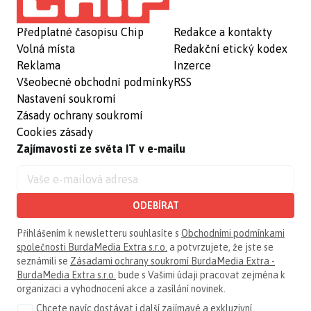
Předplatné časopisu Chip
Redakce a kontakty
Volná místa
Redakční etický kodex
Reklama
Inzerce
Všeobecné obchodní podmínky
RSS
Nastavení soukromí
Zásady ochrany soukromí
Cookies zásady
Zajímavosti ze světa IT v e-mailu
ODEBÍRAT
Přihlášením k newsletteru souhlasíte s
Obchodními podmínkami
společnosti BurdaMedia Extra s.r.o.
a potvrzujete, že jste se
seznámili se
Zásadami ochrany soukromí BurdaMedia Extra -
BurdaMedia Extra s.r.o.
bude s Vašimi údaji pracovat zejména k
organizaci a vyhodnocení akce a zasílání novinek.
Chcete navíc dostávat i další zajímavé a exkluzivní