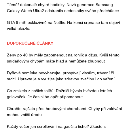
Téměř dokonalé chytré hodinky. Nová generace Samsung
Galaxy Watch Ultra2 odstranila nedostatky svého předchůdce
GTA 6 míří exkluzivně na Netflix. Na konci srpna se tam objeví
velká ukázka
DOPORUČENÉ ČLÁNKY
Ženy po 40 by měly zapomenout na rohlík a džus. Kvůli těmto
snídaňovým chybám máte hlad a nemůžete zhubnout
Dýňová semínka nevyhazujte, prospívají vlasům, trávení či
srdci. Upravte je a využijte jako zdravou svačinu i do vaření
Co zmizelo z našich talířů: Ražniči bývalo hvězdou letních
grilovaček. Je čas si ho opět připomenout
Chraňte rajčata před houbovými chorobami. Chyby při zalévání
mohou zničit úrodu
Každý večer jen scrollování na gauči a ticho? Zkuste s