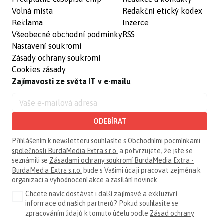
Volná místa
Redakční etický kodex
Reklama
Inzerce
Všeobecné obchodní podmínky
RSS
Nastavení soukromí
Zásady ochrany soukromí
Cookies zásady
Zajímavosti ze světa IT v e-mailu
ODEBÍRAT
Přihlášením k newsletteru souhlasíte s
Obchodními podmínkami
společnosti BurdaMedia Extra s.r.o.
a potvrzujete, že jste se
seznámili se
Zásadami ochrany soukromí BurdaMedia Extra -
BurdaMedia Extra s.r.o.
bude s Vašimi údaji pracovat zejména k
organizaci a vyhodnocení akce a zasílání novinek.
Chcete navíc dostávat i další zajímavé a exkluzivní
informace od našich partnerů? Pokud souhlasíte se
zpracováním údajů k tomuto účelu podle
Zásad ochrany