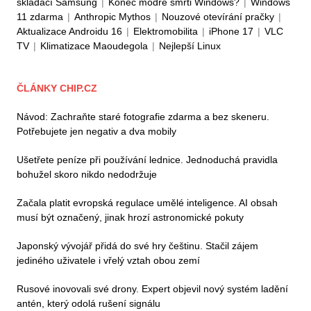
skládací Samsung
|
Konec modré smrti Windows?
|
Windows
11 zdarma
|
Anthropic Mythos
|
Nouzové otevírání pračky
|
Aktualizace Androidu 16
|
Elektromobilita
|
iPhone 17
|
VLC
TV
|
Klimatizace Maoudegola
|
Nejlepší Linux
ČLÁNKY CHIP.CZ
Návod: Zachraňte staré fotografie zdarma a bez skeneru.
Potřebujete jen negativ a dva mobily
Ušetřete peníze při používání lednice. Jednoduchá pravidla
bohužel skoro nikdo nedodržuje
Začala platit evropská regulace umělé inteligence. AI obsah
musí být označený, jinak hrozí astronomické pokuty
Japonský vývojář přidá do své hry češtinu. Stačil zájem
jediného uživatele i vřelý vztah obou zemí
Rusové inovovali své drony. Expert objevil nový systém ladění
antén, který odolá rušení signálu