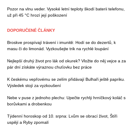
Pozor na vlnu veder. Vysoké letní teploty škodí baterii telefonu,
už při 45 °C hrozí její poškození
DOPORUČENÉ ČLÁNKY
Broskve prospívají trávení i imunitě: Hodí se do dezertů, k
masu či do limonád. Vyzkoušejte trik na rychlé loupání
Nejlepší druhý život pro lák od okurek? Vložte do něj vejce a za
pár dní získáte výraznou chuťovku bez práce
K českému vepřovému se zelím přidávají Bulhaři ještě papriku.
Výsledek stojí za vyzkoušení
Nebe v puse z jednoho plechu: Upečte rychlý hrníčkový koláč s
borůvkami a drobenkou
Týdenní horoskop od 10. srpna: Lvům se obrací život, Štíři
uspějí a Ryby zpomalí