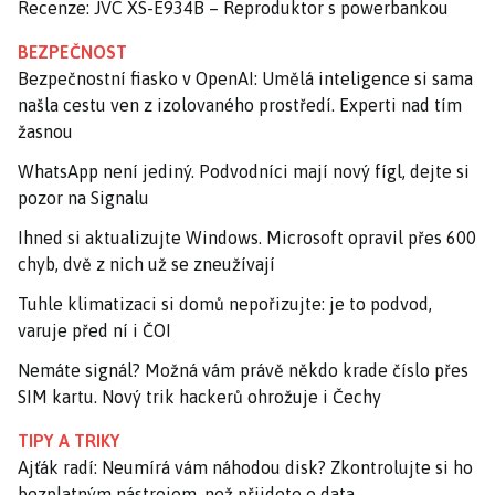
Recenze: JVC XS-E934B – Reproduktor s powerbankou
BEZPEČNOST
Bezpečnostní fiasko v OpenAI: Umělá inteligence si sama
našla cestu ven z izolovaného prostředí. Experti nad tím
žasnou
WhatsApp není jediný. Podvodníci mají nový fígl, dejte si
pozor na Signalu
Ihned si aktualizujte Windows. Microsoft opravil přes 600
chyb, dvě z nich už se zneužívají
Tuhle klimatizaci si domů nepořizujte: je to podvod,
varuje před ní i ČOI
Nemáte signál? Možná vám právě někdo krade číslo přes
SIM kartu. Nový trik hackerů ohrožuje i Čechy
TIPY A TRIKY
Ajťák radí: Neumírá vám náhodou disk? Zkontrolujte si ho
bezplatným nástrojem, než přijdete o data