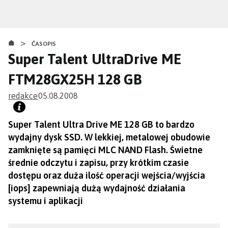
Přejít
k
hlavnímu
>
obsahu
ČASOPIS
Super Talent UltraDrive ME
FTM28GX25H 128 GB
redakce
05.08.2008
Super Talent Ultra Drive ME 128 GB to bardzo
wydajny dysk SSD. W lekkiej, metalowej obudowie
zamknięte są pamięci MLC NAND Flash. Świetne
średnie odczytu i zapisu, przy krótkim czasie
dostępu oraz duża ilość operacji wejścia/wyjścia
[iops] zapewniają dużą wydajność działania
systemu i aplikacji