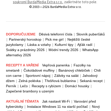
soukromí BurdaMedia Extra s.r.o.
, zaškrtněte toto pole.
© 2003—2026 BurdaMedia Extra s.r.o.
DOPORUČUJEME
Děsivá telefonní čísla
|
Slovník puberťáků
|
Partnerský horoskop
|
Pick me girl
|
Nejtěžší české
jazykolamy
|
Láska a vztahy
|
Kulturní tipy
|
Ajťák radí
|
Svátky a prázdniny 2026
|
Módní trendy 2026
|
WhatsApp
alternativy 2026
RECEPTY A VAŘENÍ
Vepřová panenka
|
Fazolky na
smetaně
|
Čokoládové muffiny
|
Banánový chlebíček
|
Chili
con carne
|
Sportovní nápoj
|
Zálivky na salát
|
Jahodový
džem
|
Zelná polévka
|
Třešňová bublanina
|
Sekaná recept
|
Perník
|
Lečo
|
Recepty s rybízem
|
Domácí housky
|
Zapečené brambory s uzeným
AKTUÁLNÍ TÉMATA
Jak nastavit Wi-Fi
|
Varování před
kyberútoky
|
Instalace Windows 11 na starší počítač
|
Nový