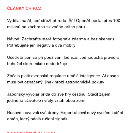
ČLÁNKY CHIP.CZ
Vydělal na AI, teď střeží přírodu. Šéf OpenAI poslal přes 100
milionů na záchranu slavného orlího páru
Návod: Zachraňte staré fotografie zdarma a bez skeneru.
Potřebujete jen negativ a dva mobily
Ušetřete peníze při používání lednice. Jednoduchá pravidla
bohužel skoro nikdo nedodržuje
Začala platit evropská regulace umělé inteligence. AI obsah
musí být označený, jinak hrozí astronomické pokuty
Japonský vývojář přidá do své hry češtinu. Stačil zájem
jediného uživatele i vřelý vztah obou zemí
Rusové inovovali své drony. Expert objevil nový systém ladění
antén, který odolá rušení signálu