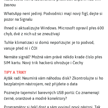
žasnou
WhatsApp není jediný. Podvodníci mají nový fígl, dejte si
pozor na Signalu
Ihned si aktualizujte Windows. Microsoft opravil přes 600
chyb, dvě z nich už se zneužívají
Tuhle klimatizaci si domů nepořizujte: je to podvod,
varuje před ní i ČOI
Nemáte signál? Možná vám právě někdo krade číslo přes
SIM kartu. Nový trik hackerů ohrožuje i Čechy
TIPY A TRIKY
Ajťák radí: Neumírá vám náhodou disk? Zkontrolujte si ho
bezplatným nástrojem, než přijdete o data
Poznejte tajemství barevných USB portů: Co znamenají
černé, oranžové a modré konektory?
Programátor si řekl dost a sám vyvinul nový nástroj. Tak