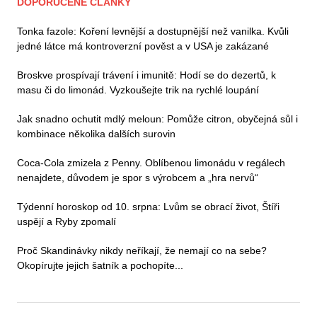
DOPORUČENÉ ČLÁNKY
Tonka fazole: Koření levnější a dostupnější než vanilka. Kvůli
jedné látce má kontroverzní pověst a v USA je zakázané
Broskve prospívají trávení i imunitě: Hodí se do dezertů, k
masu či do limonád. Vyzkoušejte trik na rychlé loupání
Jak snadno ochutit mdlý meloun: Pomůže citron, obyčejná sůl i
kombinace několika dalších surovin
Coca-Cola zmizela z Penny. Oblíbenou limonádu v regálech
nenajdete, důvodem je spor s výrobcem a „hra nervů“
Týdenní horoskop od 10. srpna: Lvům se obrací život, Štíři
uspějí a Ryby zpomalí
Proč Skandinávky nikdy neříkají, že nemají co na sebe?
Okopírujte jejich šatník a pochopíte...