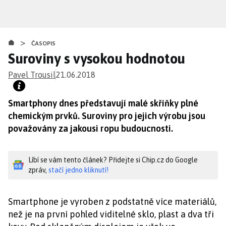
Přejít
k
hlavnímu
>
obsahu
ČASOPIS
Suroviny s vysokou hodnotou
Pavel Trousil
21.06.2018
Smartphony dnes představují malé skříňky plné
chemickým prvků. Suroviny pro jejich výrobu jsou
považovány za jakousi ropu budoucnosti.
Líbí se vám tento článek? Přidejte si Chip.cz do Google
zpráv,
stačí jedno kliknutí!
Smartphone je vyroben z podstatně více materiálů,
než je na první pohled viditelné sklo, plast a dva tři