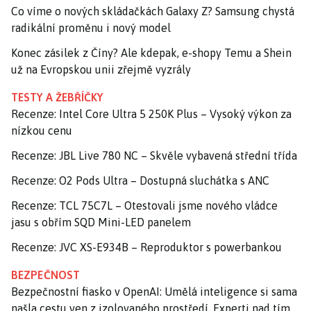
Co víme o nových skládačkách Galaxy Z? Samsung chystá
radikální proměnu i nový model
Konec zásilek z Číny? Ale kdepak, e-shopy Temu a Shein
už na Evropskou unii zřejmě vyzrály
TESTY A ŽEBŘÍČKY
Recenze: Intel Core Ultra 5 250K Plus – Vysoký výkon za
nízkou cenu
Recenze: JBL Live 780 NC – Skvěle vybavená střední třída
Recenze: O2 Pods Ultra – Dostupná sluchátka s ANC
Recenze: TCL 75C7L – Otestovali jsme nového vládce
jasu s obřím SQD Mini-LED panelem
Recenze: JVC XS-E934B – Reproduktor s powerbankou
BEZPEČNOST
Bezpečnostní fiasko v OpenAI: Umělá inteligence si sama
našla cestu ven z izolovaného prostředí. Experti nad tím