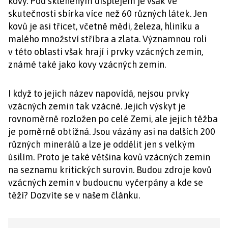
kovy. Pod skleněným displejem je však ve
skutečnosti sbírka více než 60 různých látek. Jen
kovů je asi třicet, včetně mědi, železa, hliníku a
malého množství stříbra a zlata. Významnou roli
v této oblasti však hrají i prvky vzácných zemin,
známé také jako kovy vzácných zemin.
I když to jejich název napovídá, nejsou prvky
vzácných zemin tak vzácné. Jejich výskyt je
rovnoměrně rozložen po celé Zemi, ale jejich těžba
je poměrně obtížná. Jsou vázány asi na dalších 200
různých minerálů a lze je oddělit jen s velkým
úsilím. Proto je také většina kovů vzácných zemin
na seznamu kritických surovin. Budou zdroje kovů
vzácných zemin v budoucnu vyčerpány a kde se
těží? Dozvíte se v našem článku.