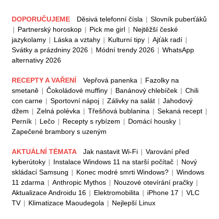
DOPORUČUJEME
Děsivá telefonní čísla
|
Slovník puberťáků
|
Partnerský horoskop
|
Pick me girl
|
Nejtěžší české
jazykolamy
|
Láska a vztahy
|
Kulturní tipy
|
Ajťák radí
|
Svátky a prázdniny 2026
|
Módní trendy 2026
|
WhatsApp
alternativy 2026
RECEPTY A VAŘENÍ
Vepřová panenka
|
Fazolky na
smetaně
|
Čokoládové muffiny
|
Banánový chlebíček
|
Chili
con carne
|
Sportovní nápoj
|
Zálivky na salát
|
Jahodový
džem
|
Zelná polévka
|
Třešňová bublanina
|
Sekaná recept
|
Perník
|
Lečo
|
Recepty s rybízem
|
Domácí housky
|
Zapečené brambory s uzeným
AKTUÁLNÍ TÉMATA
Jak nastavit Wi-Fi
|
Varování před
kyberútoky
|
Instalace Windows 11 na starší počítač
|
Nový
skládací Samsung
|
Konec modré smrti Windows?
|
Windows
11 zdarma
|
Anthropic Mythos
|
Nouzové otevírání pračky
|
Aktualizace Androidu 16
|
Elektromobilita
|
iPhone 17
|
VLC
TV
|
Klimatizace Maoudegola
|
Nejlepší Linux