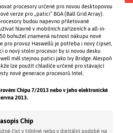
ovat procesory určené pro novou desktopovou
ové verze pro „patici“ BGA (Ball Grid Array).
o procesory budou napevno přiletované
žívat hlavně v mobilních zařízeních a all-in-
1150 bohužel znamená nutnost nákupu nové
e pro provoz Haswellů je potřeba i nový čipset,
ci o nový stolní procesor by si novou desku
well měl stejnou patici jako Ivy Bridge. Alespoň
akže lze použít chladiče určené pro stávající
esty nové generace procesorů Intel.
pírovém Chipu 7/2013 nebo v jeho elektronické
 června 2013.
časopis Chip
žné číst v tištěné nebo v digitální podobě na