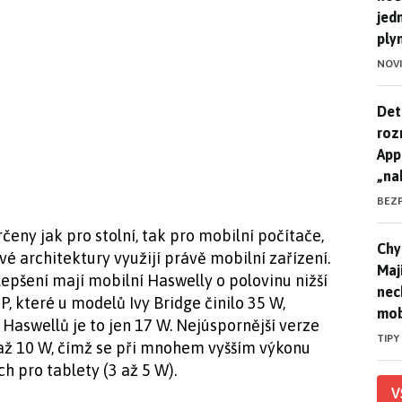
jed
ply
NOV
Det
Det
roz
App
„na
BEZ
eny jak pro stolní, tak pro mobilní počítače,
Chyt
Chyt
vé architektury využijí právě mobilní zařízení.
Maj
epšení mají mobilní Haswelly o polovinu nižší
nec
P, které u modelů Ivy Bridge činilo 35 W,
mob
Haswellů je to jen 17 W. Nejúspornější verze
TIPY
až 10 W, čímž se při mnohem vyšším výkonu
h pro tablety (3 až 5 W).
V