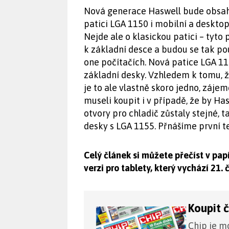
Nová generace Haswell bude obsah
patici LGA 1150 i mobilní a desktop
Nejde ale o klasickou patici – tyt
k základní desce a budou se tak pou
one počítačích. Nová patice LGA 
základní desky. Vzhledem k tomu, ž
je to ale vlastně skoro jedno, zájem
museli koupit i v případě, že by Has
otvory pro chladič zůstaly stejné, t
desky s LGA 1155. Přnášíme první t
Celý článek si můžete přečíst v pa
verzi pro tablety, který vychází 21.
Koupit 
Chip je mo