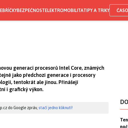
EBŘÍČKY
BEZPEČNOST
ELEKTROMOBILITA
TIPY A TRIKY
ČASO
 novou generaci procesorů Intel Core, známých
ejně jako předchozí generace i procesory
gií, tentokrát ale jinou. Přinášejí
ní i grafický výkon.
DO
hip.cz do Google zpráv,
stačí jedno kliknutí!
Ten
Ten
noč