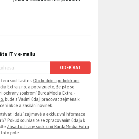
ěta IT v e-mailu
ODEBÍRAT
tteru souhlasíte s
Obchodními podmínkami
ia Extra s.r.o.
a potvrzujete, že jste se
i ochrany soukromí BurdaMedia Extra -
.o.
bude s Vašimi údaji pracovat zejména k
ení akce a zasílání novinek.
távat i další zajímavé a exkluzivní informace
erů? Pokud souhlasíte se zpracováním údajů k
odle
Zásad ochrany soukromí BurdaMedia Extra
 toto pole.