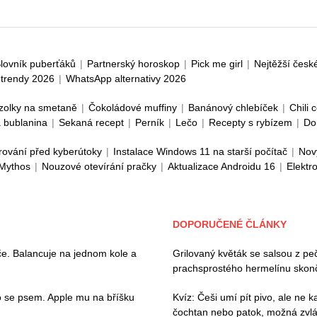
lovník puberťáků
|
Partnerský horoskop
|
Pick me girl
|
Nejtěžší česk
trendy 2026
|
WhatsApp alternativy 2026
zolky na smetaně
|
Čokoládové muffiny
|
Banánový chlebíček
|
Chili 
 bublanina
|
Sekaná recept
|
Perník
|
Lečo
|
Recepty s rybízem
|
Do
rování před kyberútoky
|
Instalace Windows 11 na starší počítač
|
Nov
 Mythos
|
Nouzové otevírání pračky
|
Aktualizace Androidu 16
|
Elektr
DOPORUČENÉ ČLÁNKY
če. Balancuje na jednom kole a
Grilovaný květák se salsou z p
prachsprostého hermelínu skonči
 se psem. Apple mu na bříšku
Kvíz: Češi umí pít pivo, ale ne 
čochtan nebo patok, možná zvl