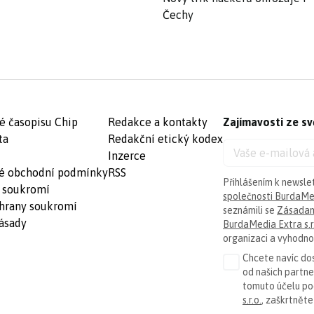
Čechy
é časopisu Chip
Redakce a kontakty
Zajímavosti ze sv
ta
Redakční etický kodex
Inzerce
é obchodní podmínky
RSS
Přihlášením k newsle
 soukromí
společnosti BurdaMed
hrany soukromí
seznámili se
Zásadam
ásady
BurdaMedia Extra s.r
organizaci a vyhodnoc
Chcete navíc dos
od našich partn
tomuto účelu p
s.r.o.
, zaškrtněte