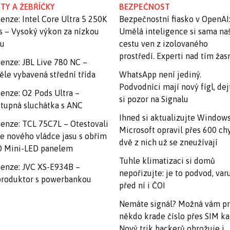
TY A ŽEBŘÍČKY
BEZPEČNOST
enze: Intel Core Ultra 5 250K
Bezpečnostní fiasko v OpenAI
s – Vysoký výkon za nízkou
Umělá inteligence si sama na
nu
cestu ven z izolovaného
prostředí. Experti nad tím ža
enze: JBL Live 780 NC –
ěle vybavená střední třída
WhatsApp není jediný.
Podvodníci mají nový fígl, dej
enze: O2 Pods Ultra –
si pozor na Signalu
tupná sluchátka s ANC
Ihned si aktualizujte Windows
enze: TCL 75C7L – Otestovali
Microsoft opravil přes 600 ch
e nového vládce jasu s obřím
dvě z nich už se zneužívají
 Mini-LED panelem
Tuhle klimatizaci si domů
enze: JVC XS-E934B –
nepořizujte: je to podvod, var
roduktor s powerbankou
před ní i ČOI
Nemáte signál? Možná vám p
někdo krade číslo přes SIM ka
Nový trik hackerů ohrožuje i