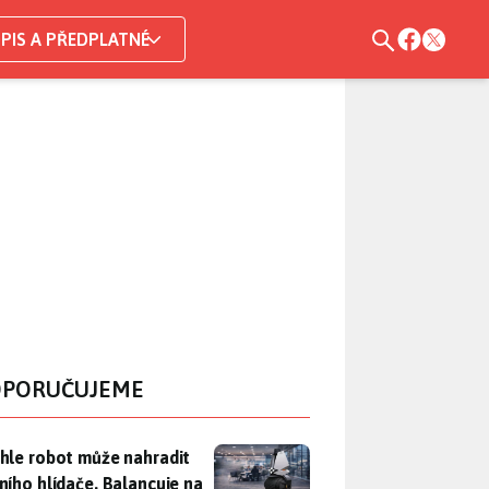
PIS A PŘEDPLATNÉ
PORUČUJEME
hle robot může nahradit nočního hlídače. Balancuje na jednom 
hle robot může nahradit
ního hlídače. Balancuje na