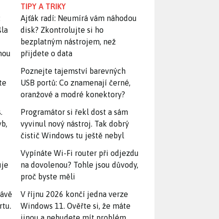
TIPY A TRIKY
:
Ajťák radí: Neumírá vám náhodou
šla
disk? Zkontrolujte si ho
bezplatným nástrojem, než
snou
přijdete o data
Poznejte tajemství barevných
te
USB portů: Co znamenají černé,
oranžové a modré konektory?
.
Programátor si řekl dost a sám
yb,
vyvinul nový nástroj. Tak dobrý
čistič Windows tu ještě nebyl
Vypínáte Wi-Fi router při odjezdu
uje
na dovolenou? Tohle jsou důvody,
proč byste měli
rávě
V říjnu 2026 končí jedna verze
rtu.
Windows 11. Ověřte si, že máte
jinou a nebudete mít problém