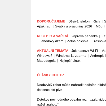
DOPORUČUJEME
Děsivá telefonní čísla
|
S
Ajťák radí
|
Svátky a prázdniny 2026
|
Módní 
RECEPTY A VAŘENÍ
Vepřová panenka
|
Fa
|
Jahodový džem
|
Zelná polévka
|
Třešňová
AKTUÁLNÍ TÉMATA
Jak nastavit Wi-Fi
|
Va
Windows?
|
Windows 11 zdarma
|
Anthropic
Maoudegola
|
Nejlepší Linux
ČLÁNKY CHIP.CZ
Neobvyklý robot může nahradit nočního hlída
dokonce cítí plyn
Detekce nevhodného obsahu rozmazala video
našel „nahotu“