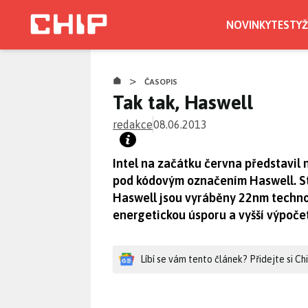
Přejít
k
NOVINKY
TESTY
Ž
hlavnímu
obsahu
>
ČASOPIS
Tak tak, Haswell
redakce
08.06.2013
Intel na začátku června představil
pod kódovým označením Haswell. St
Haswell jsou vyráběny 22nm technolo
energetickou úsporu a vyšší výpočet
Líbí se vám tento článek? Přidejte si C