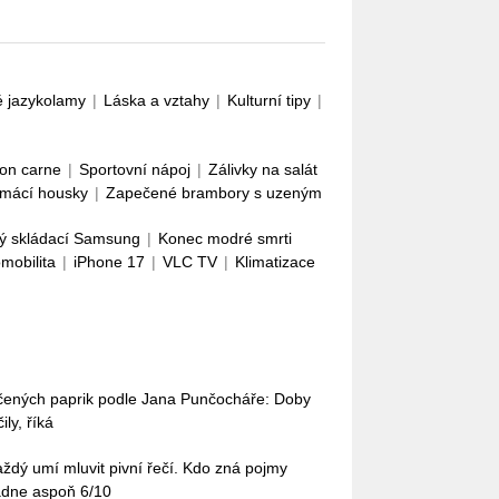
é jazykolamy
|
Láska a vztahy
|
Kulturní tipy
|
con carne
|
Sportovní nápoj
|
Zálivky na salát
mácí housky
|
Zapečené brambory s uzeným
ý skládací Samsung
|
Konec modré smrti
omobilita
|
iPhone 17
|
VLC TV
|
Klimatizace
ečených paprik podle Jana Punčocháře: Doby
ly, říká
každý umí mluvit pivní řečí. Kdo zná pojmy
ádne aspoň 6/10