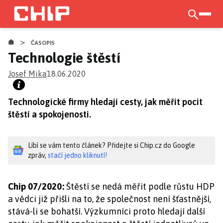
Přejít
k
otevří
hlavnímu
>
obsahu
ČASOPIS
Technologie štěstí
Josef Mika
18.06.2020
Technologické firmy hledají cesty, jak měřit pocit
štěstí a spokojenosti.
Líbí se vám tento článek? Přidejte si Chip.cz do Google
zpráv,
stačí jedno kliknutí!
Chip 07/2020:
Štěstí se nedá měřit podle růstu HDP
a vědci již přišli na to, že společnost není šťastnější,
stává-li se bohatší. Výzkumníci proto hledají další