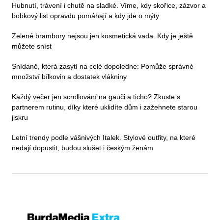
Hubnutí, trávení i chutě na sladké. Víme, kdy skořice, zázvor a
bobkový list opravdu pomáhají a kdy jde o mýty
Zelené brambory nejsou jen kosmetická vada. Kdy je ještě
můžete sníst
Snídaně, která zasytí na celé dopoledne: Pomůže správné
množství bílkovin a dostatek vlákniny
Každý večer jen scrollování na gauči a ticho? Zkuste s
partnerem rutinu, díky které uklidíte dům i zažehnete starou
jiskru
Letní trendy podle vášnivých Italek. Stylové outfity, na které
nedají dopustit, budou slušet i českým ženám