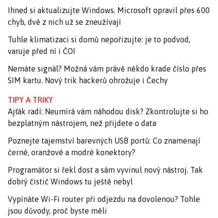
Ihned si aktualizujte Windows. Microsoft opravil přes 600
chyb, dvě z nich už se zneužívají
Tuhle klimatizaci si domů nepořizujte: je to podvod,
varuje před ní i ČOI
Nemáte signál? Možná vám právě někdo krade číslo přes
SIM kartu. Nový trik hackerů ohrožuje i Čechy
TIPY A TRIKY
Ajťák radí: Neumírá vám náhodou disk? Zkontrolujte si ho
bezplatným nástrojem, než přijdete o data
Poznejte tajemství barevných USB portů: Co znamenají
černé, oranžové a modré konektory?
Programátor si řekl dost a sám vyvinul nový nástroj. Tak
dobrý čistič Windows tu ještě nebyl
Vypínáte Wi-Fi router při odjezdu na dovolenou? Tohle
jsou důvody, proč byste měli