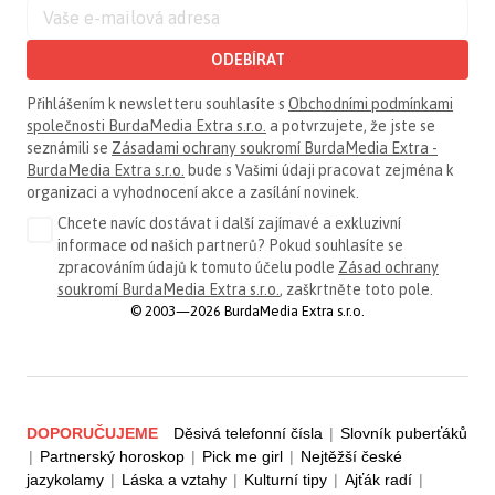
ODEBÍRAT
Přihlášením k newsletteru souhlasíte s
Obchodními podmínkami
společnosti BurdaMedia Extra s.r.o.
a potvrzujete, že jste se
seznámili se
Zásadami ochrany soukromí BurdaMedia Extra -
BurdaMedia Extra s.r.o.
bude s Vašimi údaji pracovat zejména k
organizaci a vyhodnocení akce a zasílání novinek.
Chcete navíc dostávat i další zajímavé a exkluzivní
informace od našich partnerů? Pokud souhlasíte se
zpracováním údajů k tomuto účelu podle
Zásad ochrany
soukromí BurdaMedia Extra s.r.o.
, zaškrtněte toto pole.
© 2003—2026 BurdaMedia Extra s.r.o.
DOPORUČUJEME
Děsivá telefonní čísla
|
Slovník puberťáků
|
Partnerský horoskop
|
Pick me girl
|
Nejtěžší české
jazykolamy
|
Láska a vztahy
|
Kulturní tipy
|
Ajťák radí
|