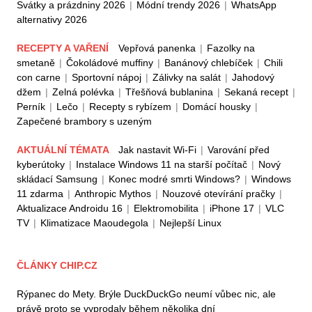
Svátky a prázdniny 2026
|
Módní trendy 2026
|
WhatsApp
alternativy 2026
RECEPTY A VAŘENÍ
Vepřová panenka
|
Fazolky na
smetaně
|
Čokoládové muffiny
|
Banánový chlebíček
|
Chili
con carne
|
Sportovní nápoj
|
Zálivky na salát
|
Jahodový
džem
|
Zelná polévka
|
Třešňová bublanina
|
Sekaná recept
|
Perník
|
Lečo
|
Recepty s rybízem
|
Domácí housky
|
Zapečené brambory s uzeným
AKTUÁLNÍ TÉMATA
Jak nastavit Wi-Fi
|
Varování před
kyberútoky
|
Instalace Windows 11 na starší počítač
|
Nový
skládací Samsung
|
Konec modré smrti Windows?
|
Windows
11 zdarma
|
Anthropic Mythos
|
Nouzové otevírání pračky
|
Aktualizace Androidu 16
|
Elektromobilita
|
iPhone 17
|
VLC
TV
|
Klimatizace Maoudegola
|
Nejlepší Linux
ČLÁNKY CHIP.CZ
Rýpanec do Mety. Brýle DuckDuckGo neumí vůbec nic, ale
právě proto se vyprodaly během několika dní