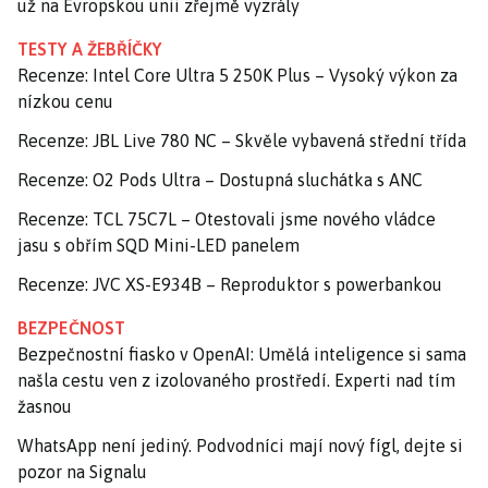
už na Evropskou unii zřejmě vyzrály
TESTY A ŽEBŘÍČKY
Recenze: Intel Core Ultra 5 250K Plus – Vysoký výkon za
nízkou cenu
Recenze: JBL Live 780 NC – Skvěle vybavená střední třída
Recenze: O2 Pods Ultra – Dostupná sluchátka s ANC
Recenze: TCL 75C7L – Otestovali jsme nového vládce
jasu s obřím SQD Mini-LED panelem
Recenze: JVC XS-E934B – Reproduktor s powerbankou
BEZPEČNOST
Bezpečnostní fiasko v OpenAI: Umělá inteligence si sama
našla cestu ven z izolovaného prostředí. Experti nad tím
žasnou
WhatsApp není jediný. Podvodníci mají nový fígl, dejte si
pozor na Signalu