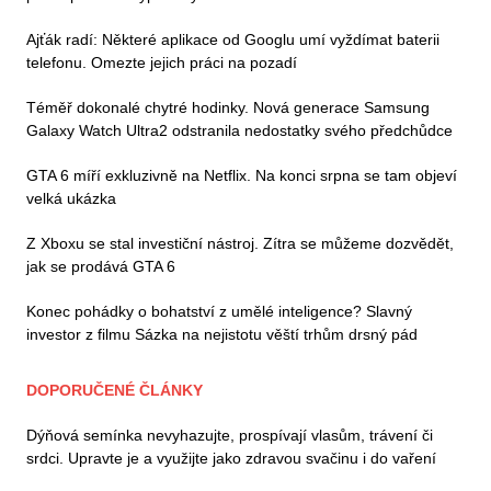
Ajťák radí: Některé aplikace od Googlu umí vyždímat baterii
telefonu. Omezte jejich práci na pozadí
Téměř dokonalé chytré hodinky. Nová generace Samsung
Galaxy Watch Ultra2 odstranila nedostatky svého předchůdce
GTA 6 míří exkluzivně na Netflix. Na konci srpna se tam objeví
velká ukázka
Z Xboxu se stal investiční nástroj. Zítra se můžeme dozvědět,
jak se prodává GTA 6
Konec pohádky o bohatství z umělé inteligence? Slavný
investor z filmu Sázka na nejistotu věští trhům drsný pád
DOPORUČENÉ ČLÁNKY
Dýňová semínka nevyhazujte, prospívají vlasům, trávení či
srdci. Upravte je a využijte jako zdravou svačinu i do vaření