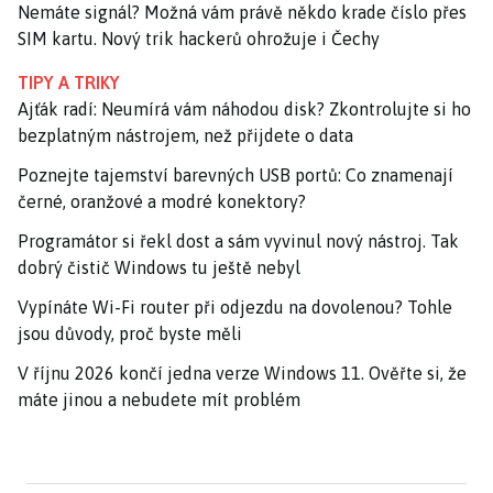
Nemáte signál? Možná vám právě někdo krade číslo přes
SIM kartu. Nový trik hackerů ohrožuje i Čechy
TIPY A TRIKY
Ajťák radí: Neumírá vám náhodou disk? Zkontrolujte si ho
bezplatným nástrojem, než přijdete o data
Poznejte tajemství barevných USB portů: Co znamenají
černé, oranžové a modré konektory?
Programátor si řekl dost a sám vyvinul nový nástroj. Tak
dobrý čistič Windows tu ještě nebyl
Vypínáte Wi-Fi router při odjezdu na dovolenou? Tohle
jsou důvody, proč byste měli
V říjnu 2026 končí jedna verze Windows 11. Ověřte si, že
máte jinou a nebudete mít problém