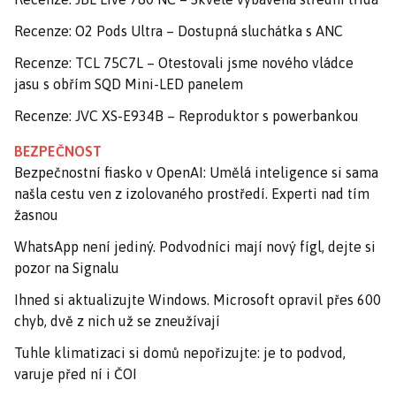
Recenze: O2 Pods Ultra – Dostupná sluchátka s ANC
Recenze: TCL 75C7L – Otestovali jsme nového vládce
jasu s obřím SQD Mini-LED panelem
Recenze: JVC XS-E934B – Reproduktor s powerbankou
BEZPEČNOST
Bezpečnostní fiasko v OpenAI: Umělá inteligence si sama
našla cestu ven z izolovaného prostředí. Experti nad tím
žasnou
WhatsApp není jediný. Podvodníci mají nový fígl, dejte si
pozor na Signalu
Ihned si aktualizujte Windows. Microsoft opravil přes 600
chyb, dvě z nich už se zneužívají
Tuhle klimatizaci si domů nepořizujte: je to podvod,
varuje před ní i ČOI