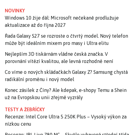
NOVINKY
Windows 10 žije dál: Microsoft nečekaně prodlužuje
aktualizace až do října 2027
Řada Galaxy S27 se rozroste o čtvrtý model. Nový telefon
může být ideálním mixem pro masy i Ultra elitu
Nejlepším 3D tiskárnám vládne česká značka. V
porovnání vítězí kvalitou, ale levná rozhodně není
Co víme o nových skládačkách Galaxy Z? Samsung chystá
radikální proměnu i nový model
Konec zásilek z Číny? Ale kdepak, e-shopy Temu a Shein
už na Evropskou unii zřejmě vyzrály
TESTY A ŽEBŘÍČKY
Recenze: Intel Core Ultra 5 250K Plus – Vysoký výkon za
nízkou cenu
Recenze: JBL Live 780 NC – Skvěle vybavená střední třída