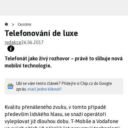
Přejít
k
hlavnímu
>
obsahu
ČASOPIS
Telefonování de luxe
redakce
26.06.2017
Telefonát jako živý rozhovor – právě to slibuje nová
mobilní technologie.
Líbí se vám tento článek? Přidejte si Chip.cz do Google
zpráv,
stačí jedno kliknutí!
Kvalitu přenášeného zvuku, v tomto případě
především lidského hlasu, se snaží operátoři
vylepšovat již dlouhou dobu. T-Mobile a Vodafone