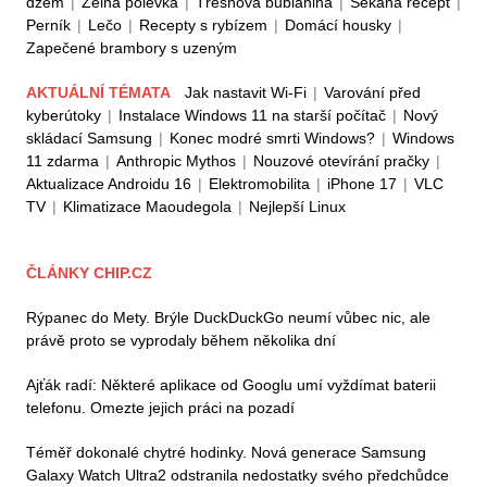
džem
|
Zelná polévka
|
Třešňová bublanina
|
Sekaná recept
|
Perník
|
Lečo
|
Recepty s rybízem
|
Domácí housky
|
Zapečené brambory s uzeným
AKTUÁLNÍ TÉMATA
Jak nastavit Wi-Fi
|
Varování před
kyberútoky
|
Instalace Windows 11 na starší počítač
|
Nový
skládací Samsung
|
Konec modré smrti Windows?
|
Windows
11 zdarma
|
Anthropic Mythos
|
Nouzové otevírání pračky
|
Aktualizace Androidu 16
|
Elektromobilita
|
iPhone 17
|
VLC
TV
|
Klimatizace Maoudegola
|
Nejlepší Linux
ČLÁNKY CHIP.CZ
Rýpanec do Mety. Brýle DuckDuckGo neumí vůbec nic, ale
právě proto se vyprodaly během několika dní
Ajťák radí: Některé aplikace od Googlu umí vyždímat baterii
telefonu. Omezte jejich práci na pozadí
Téměř dokonalé chytré hodinky. Nová generace Samsung
Galaxy Watch Ultra2 odstranila nedostatky svého předchůdce