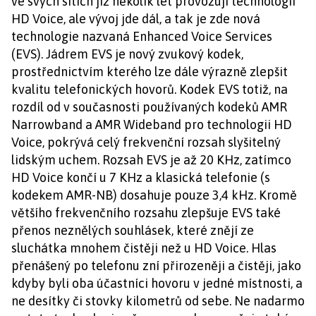
ve svých sítích již několik let provozují technologii
HD Voice, ale vývoj jde dál, a tak je zde nová
technologie nazvaná Enhanced Voice Services
(EVS). Jádrem EVS je nový zvukový kodek,
prostřednictvím kterého lze dále výrazně zlepšit
kvalitu telefonických hovorů. Kodek EVS totiž, na
rozdíl od v současnosti používaných kodeků AMR
Narrowband a AMR Wideband pro technologii HD
Voice, pokrývá celý frekvenční rozsah slyšitelný
lidským uchem. Rozsah EVS je až 20 KHz, zatímco
HD Voice končí u 7 KHz a klasická telefonie (s
kodekem AMR-NB) dosahuje pouze 3,4 kHz. Kromě
většího frekvenčního rozsahu zlepšuje EVS také
přenos neznělých souhlásek, které znějí ze
sluchátka mnohem čistěji než u HD Voice. Hlas
přenášený po telefonu zní přirozeněji a čistěji, jako
kdyby byli oba účastníci hovoru v jedné místnosti, a
ne desítky či stovky kilometrů od sebe. Ne nadarmo