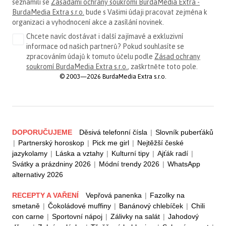
seznámili se
Zásadami ochrany soukromí BurdaMedia Extra -
BurdaMedia Extra s.r.o.
bude s Vašimi údaji pracovat zejména k
organizaci a vyhodnocení akce a zasílání novinek.
Chcete navíc dostávat i další zajímavé a exkluzivní
informace od našich partnerů? Pokud souhlasíte se
zpracováním údajů k tomuto účelu podle
Zásad ochrany
soukromí BurdaMedia Extra s.r.o.
, zaškrtněte toto pole.
© 2003—2026 BurdaMedia Extra s.r.o.
DOPORUČUJEME
Děsivá telefonní čísla
|
Slovník puberťáků
|
Partnerský horoskop
|
Pick me girl
|
Nejtěžší české
jazykolamy
|
Láska a vztahy
|
Kulturní tipy
|
Ajťák radí
|
Svátky a prázdniny 2026
|
Módní trendy 2026
|
WhatsApp
alternativy 2026
RECEPTY A VAŘENÍ
Vepřová panenka
|
Fazolky na
smetaně
|
Čokoládové muffiny
|
Banánový chlebíček
|
Chili
con carne
|
Sportovní nápoj
|
Zálivky na salát
|
Jahodový