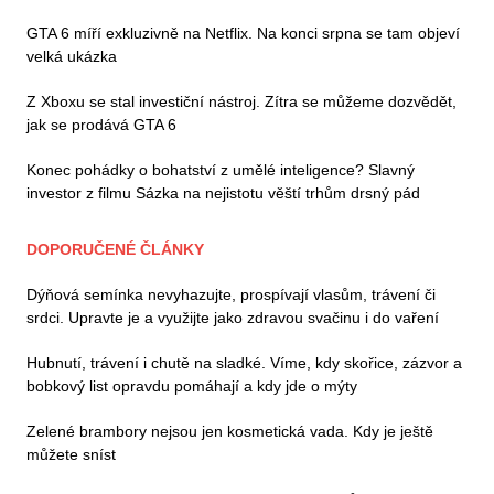
GTA 6 míří exkluzivně na Netflix. Na konci srpna se tam objeví
velká ukázka
Z Xboxu se stal investiční nástroj. Zítra se můžeme dozvědět,
jak se prodává GTA 6
Konec pohádky o bohatství z umělé inteligence? Slavný
investor z filmu Sázka na nejistotu věští trhům drsný pád
DOPORUČENÉ ČLÁNKY
Dýňová semínka nevyhazujte, prospívají vlasům, trávení či
srdci. Upravte je a využijte jako zdravou svačinu i do vaření
Hubnutí, trávení i chutě na sladké. Víme, kdy skořice, zázvor a
bobkový list opravdu pomáhají a kdy jde o mýty
Zelené brambory nejsou jen kosmetická vada. Kdy je ještě
můžete sníst