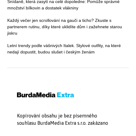
Snídaně, která zasytí na celé dopoledne: Pomůže správné
množství bílkovin a dostatek vlákniny
Každý večer jen scrollování na gauči a ticho? Zkuste s
partnerem rutinu, díky které uklidíte dům i zažehnete starou
jiskru
Letní trendy podle vášnivých Italek. Stylové outfity, na které
nedají dopustit, budou slušet i českým ženám
Kopírování obsahu je bez písemného
souhlasu BurdaMedia Extra s.r.o. zakázano