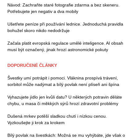
Návod: Zachraňte staré fotografie zdarma a bez skeneru.
Potřebujete jen negativ a dva mobily
Ušetřete peníze při používání lednice. Jednoduchá pravidla
bohužel skoro nikdo nedodržuje
Začala platit evropská regulace umělé inteligence. AI obsah
musí být označený, jinak hrozí astronomické pokuty
DOPORUČENÉ ČLÁNKY
Švestky umí potrápit i pomoci. Vláknina prospívá trávení,
sorbitol může nadýmat a bílý povlak není plíseň ani špína
Vyhazujete jídlo jen kvůli datu? U některých potravin děláte
chybu, u masa či měkkých sýrů hrozí zdravotní problémy
Dušená mrkev potěší sladkou chutí i nízkou cenou.
Vyzkoušejte ji krok za krokem
Bílý povlak na švestkách: Možná se mu vyhýbáte, jde však o