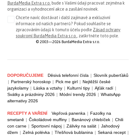
BurdaMedia Extra s.r.o.
bude s Vašimi údaji pracovat zejména k
organizaci a vyhodnocení akce a zasílání novinek.
Chcete navíc dostávat i další zajímavé a exkluzivní
informace od našich partnerů? Pokud souhlasíte se
zpracováním údajů k tomuto účelu podle
Zásad ochrany
soukromí BurdaMedia Extra s.r.o.
, zaškrtněte toto pole.
© 2003—2026 BurdaMedia Extra s.r.o.
DOPORUČUJEME
Děsivá telefonní čísla
|
Slovník puberťáků
|
Partnerský horoskop
|
Pick me girl
|
Nejtěžší české
jazykolamy
|
Láska a vztahy
|
Kulturní tipy
|
Ajťák radí
|
Svátky a prázdniny 2026
|
Módní trendy 2026
|
WhatsApp
alternativy 2026
RECEPTY A VAŘENÍ
Vepřová panenka
|
Fazolky na
smetaně
|
Čokoládové muffiny
|
Banánový chlebíček
|
Chili
con carne
|
Sportovní nápoj
|
Zálivky na salát
|
Jahodový
džem
|
Zelná polévka
|
Třešňová bublanina
|
Sekaná recept
|