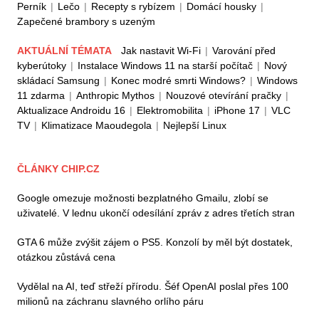
Perník
|
Lečo
|
Recepty s rybízem
|
Domácí housky
|
Zapečené brambory s uzeným
AKTUÁLNÍ TÉMATA
Jak nastavit Wi-Fi
|
Varování před
kyberútoky
|
Instalace Windows 11 na starší počítač
|
Nový
skládací Samsung
|
Konec modré smrti Windows?
|
Windows
11 zdarma
|
Anthropic Mythos
|
Nouzové otevírání pračky
|
Aktualizace Androidu 16
|
Elektromobilita
|
iPhone 17
|
VLC
TV
|
Klimatizace Maoudegola
|
Nejlepší Linux
ČLÁNKY CHIP.CZ
Google omezuje možnosti bezplatného Gmailu, zlobí se
uživatelé. V lednu ukončí odesílání zpráv z adres třetích stran
GTA 6 může zvýšit zájem o PS5. Konzolí by měl být dostatek,
otázkou zůstává cena
Vydělal na AI, teď střeží přírodu. Šéf OpenAI poslal přes 100
milionů na záchranu slavného orlího páru