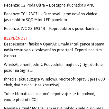
Recenze: O2 Pods Ultra – Dostupná sluchátka s ANC
Recenze: TCL 75C7L – Otestovali jsme nového vládce
jasu s obřím SQD Mini-LED panelem
Recenze: JVC XS-E934B – Reproduktor s powerbankou
BEZPEČNOST
Bezpečnostní fiasko v OpenAI: Umělá inteligence si sama
našla cestu ven z izolovaného prostředí. Experti nad tím
žasnou
WhatsApp není jediný. Podvodníci mají nový fígl, dejte si
pozor na Signalu
Ihned si aktualizujte Windows. Microsoft opravil přes 600
chyb, dvě z nich už se zneužívají
Tuhle klimatizaci si domů nepořizujte: je to podvod,
varuje před ní i ČOI
Nemáte signál? Možná vám právě někdo krade číslo přes