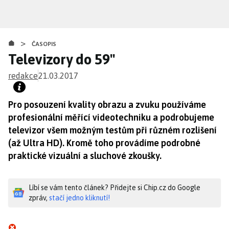
Přejít
k
hlavnímu
>
obsahu
ČASOPIS
Televizory do 59"
redakce
21.03.2017
Pro posouzení kvality obrazu a zvuku používáme
profesionální měřící videotechniku a podrobujeme
televizor všem možným testům při různém rozlišení
(až Ultra HD). Kromě toho provádíme podrobné
praktické vizuální a sluchové zkoušky.
Líbí se vám tento článek? Přidejte si Chip.cz do Google
zpráv,
stačí jedno kliknutí!