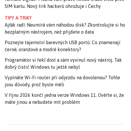
SIM kartu. Nový trik hackerů ohrožuje i Čechy
TIPY A TRIKY
Ajťák radí: Neumírá vám náhodou disk? Zkontrolujte si ho
bezplatným nástrojem, než přijdete o data
Poznejte tajemství barevných USB portů: Co znamenají
černé, oranžové a modré konektory?
Programátor si řekl dost a sám vyvinul nový nástroj. Tak
dobrý čistič Windows tu ještě nebyl
Vypínáte Wi-Fi router při odjezdu na dovolenou? Tohle
jsou důvody, proč byste měli
V říjnu 2026 končí jedna verze Windows 11. Ověřte si, že
máte jinou a nebudete mít problém