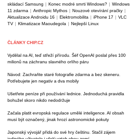
skládací Samsung
|
Konec modré smrti Windows?
|
Windows
11 zdarma
|
Anthropic Mythos
|
Nouzové otevírání pračky
|
Aktualizace Androidu 16
|
Elektromobilita
|
iPhone 17
|
VLC
TV
|
Klimatizace Maoudegola
|
Nejlepší Linux
ČLÁNKY CHIP.CZ
Vydělal na AI, teď střeží přírodu. Šéf OpenAI poslal přes 100
milionů na záchranu slavného orlího páru
Návod: Zachraňte staré fotografie zdarma a bez skeneru.
Potřebujete jen negativ a dva mobily
Ušetřete peníze při používání lednice. Jednoduchá pravidla
bohužel skoro nikdo nedodržuje
Začala platit evropská regulace umělé inteligence. AI obsah
musí být označený, jinak hrozí astronomické pokuty
Japonský vývojář přidá do své hry češtinu. Stačil zájem
jediného uživatele i vřelý vztah obou zemí