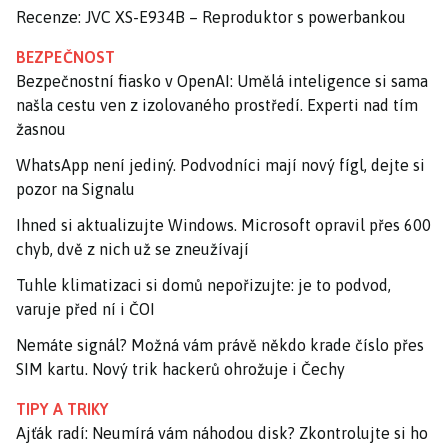
Recenze: JVC XS-E934B – Reproduktor s powerbankou
BEZPEČNOST
Bezpečnostní fiasko v OpenAI: Umělá inteligence si sama
našla cestu ven z izolovaného prostředí. Experti nad tím
žasnou
WhatsApp není jediný. Podvodníci mají nový fígl, dejte si
pozor na Signalu
Ihned si aktualizujte Windows. Microsoft opravil přes 600
chyb, dvě z nich už se zneužívají
Tuhle klimatizaci si domů nepořizujte: je to podvod,
varuje před ní i ČOI
Nemáte signál? Možná vám právě někdo krade číslo přes
SIM kartu. Nový trik hackerů ohrožuje i Čechy
TIPY A TRIKY
Ajťák radí: Neumírá vám náhodou disk? Zkontrolujte si ho