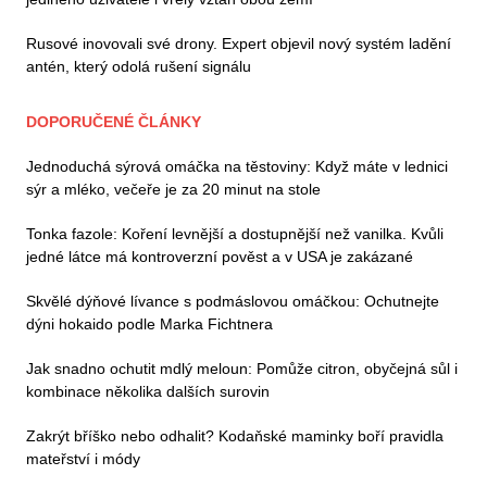
Rusové inovovali své drony. Expert objevil nový systém ladění
antén, který odolá rušení signálu
DOPORUČENÉ ČLÁNKY
Jednoduchá sýrová omáčka na těstoviny: Když máte v lednici
sýr a mléko, večeře je za 20 minut na stole
Tonka fazole: Koření levnější a dostupnější než vanilka. Kvůli
jedné látce má kontroverzní pověst a v USA je zakázané
Skvělé dýňové lívance s podmáslovou omáčkou: Ochutnejte
dýni hokaido podle Marka Fichtnera
Jak snadno ochutit mdlý meloun: Pomůže citron, obyčejná sůl i
kombinace několika dalších surovin
Zakrýt bříško nebo odhalit? Kodaňské maminky boří pravidla
mateřství i módy