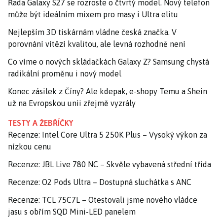
Řada Galaxy S27 se rozroste o čtvrtý model. Nový telefon
může být ideálním mixem pro masy i Ultra elitu
Nejlepším 3D tiskárnám vládne česká značka. V
porovnání vítězí kvalitou, ale levná rozhodně není
Co víme o nových skládačkách Galaxy Z? Samsung chystá
radikální proměnu i nový model
Konec zásilek z Číny? Ale kdepak, e-shopy Temu a Shein
už na Evropskou unii zřejmě vyzrály
TESTY A ŽEBŘÍČKY
Recenze: Intel Core Ultra 5 250K Plus – Vysoký výkon za
nízkou cenu
Recenze: JBL Live 780 NC – Skvěle vybavená střední třída
Recenze: O2 Pods Ultra – Dostupná sluchátka s ANC
Recenze: TCL 75C7L – Otestovali jsme nového vládce
jasu s obřím SQD Mini-LED panelem