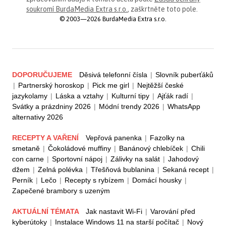
soukromí BurdaMedia Extra s.r.o.
, zaškrtněte toto pole.
© 2003—2026 BurdaMedia Extra s.r.o.
DOPORUČUJEME
Děsivá telefonní čísla
|
Slovník puberťáků
|
Partnerský horoskop
|
Pick me girl
|
Nejtěžší české
jazykolamy
|
Láska a vztahy
|
Kulturní tipy
|
Ajťák radí
|
Svátky a prázdniny 2026
|
Módní trendy 2026
|
WhatsApp
alternativy 2026
RECEPTY A VAŘENÍ
Vepřová panenka
|
Fazolky na
smetaně
|
Čokoládové muffiny
|
Banánový chlebíček
|
Chili
con carne
|
Sportovní nápoj
|
Zálivky na salát
|
Jahodový
džem
|
Zelná polévka
|
Třešňová bublanina
|
Sekaná recept
|
Perník
|
Lečo
|
Recepty s rybízem
|
Domácí housky
|
Zapečené brambory s uzeným
AKTUÁLNÍ TÉMATA
Jak nastavit Wi-Fi
|
Varování před
kyberútoky
|
Instalace Windows 11 na starší počítač
|
Nový