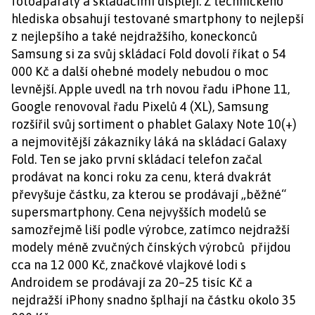
fotoaparáty a skládacími displeji. Z technického
hlediska obsahují testované smartphony to nejlepší
z nejlepšího a také nejdražšího, koneckonců
Samsung si za svůj skládací Fold dovolí říkat o 54
000 Kč a další ohebné modely nebudou o moc
levnější. Apple uvedl na trh novou řadu iPhone 11,
Google renovoval řadu Pixelů 4 (XL), Samsung
rozšířil svůj sortiment o phablet Galaxy Note 10(+)
a nejmovitější zákazníky láká na skládací Galaxy
Fold. Ten se jako první skládací telefon začal
prodávat na konci roku za cenu, která dvakrát
převyšuje částku, za kterou se prodávají „běžné“
supersmartphony. Cena nejvyšších modelů se
samozřejmě liší podle výrobce, zatímco nejdražší
modely méně zvučných čínských výrobců přijdou
cca na 12 000 Kč, značkové vlajkové lodi s
Androidem se prodávají za 20–25 tisíc Kč a
nejdražší iPhony snadno šplhají na částku okolo 35