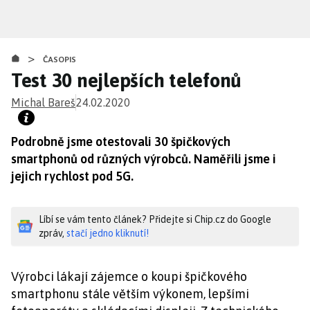
Přejít
k
hlavnímu
>
obsahu
ČASOPIS
Test 30 nejlepších telefonů
Michal Bareš
24.02.2020
Podrobně jsme otestovali 30 špičkových
smartphonů od různých výrobců. Naměřili jsme i
jejich rychlost pod 5G.
Líbí se vám tento článek? Přidejte si Chip.cz do Google
zpráv,
stačí jedno kliknutí!
Výrobci lákají zájemce o koupi špičkového
smartphonu stále větším výkonem, lepšími