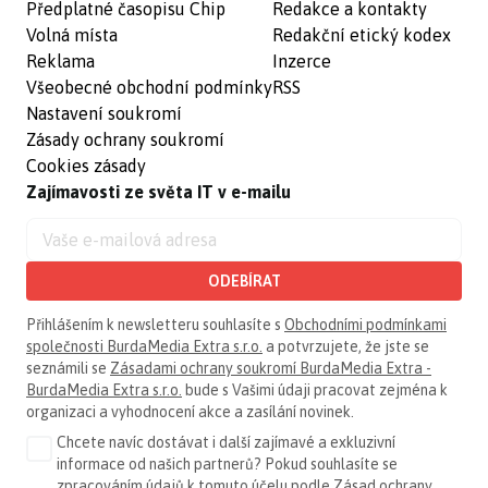
Předplatné časopisu Chip
Redakce a kontakty
Volná místa
Redakční etický kodex
Reklama
Inzerce
Všeobecné obchodní podmínky
RSS
Nastavení soukromí
Zásady ochrany soukromí
Cookies zásady
Zajímavosti ze světa IT v e-mailu
ODEBÍRAT
Přihlášením k newsletteru souhlasíte s
Obchodními podmínkami
společnosti BurdaMedia Extra s.r.o.
a potvrzujete, že jste se
seznámili se
Zásadami ochrany soukromí BurdaMedia Extra -
BurdaMedia Extra s.r.o.
bude s Vašimi údaji pracovat zejména k
organizaci a vyhodnocení akce a zasílání novinek.
Chcete navíc dostávat i další zajímavé a exkluzivní
informace od našich partnerů? Pokud souhlasíte se
zpracováním údajů k tomuto účelu podle
Zásad ochrany