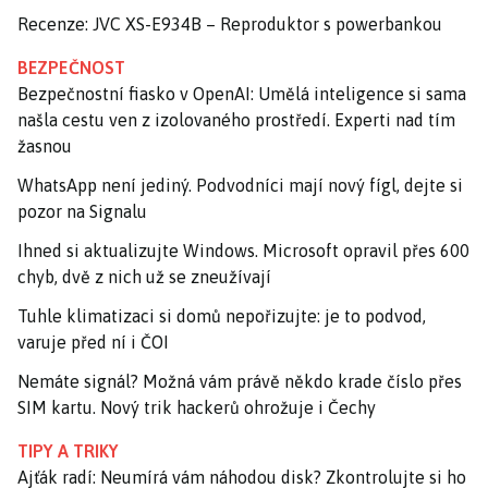
Recenze: JVC XS-E934B – Reproduktor s powerbankou
BEZPEČNOST
Bezpečnostní fiasko v OpenAI: Umělá inteligence si sama
našla cestu ven z izolovaného prostředí. Experti nad tím
žasnou
WhatsApp není jediný. Podvodníci mají nový fígl, dejte si
pozor na Signalu
Ihned si aktualizujte Windows. Microsoft opravil přes 600
chyb, dvě z nich už se zneužívají
Tuhle klimatizaci si domů nepořizujte: je to podvod,
varuje před ní i ČOI
Nemáte signál? Možná vám právě někdo krade číslo přes
SIM kartu. Nový trik hackerů ohrožuje i Čechy
TIPY A TRIKY
Ajťák radí: Neumírá vám náhodou disk? Zkontrolujte si ho