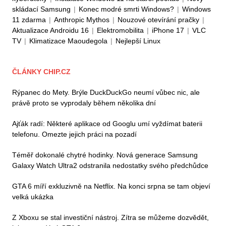
skládací Samsung
|
Konec modré smrti Windows?
|
Windows
11 zdarma
|
Anthropic Mythos
|
Nouzové otevírání pračky
|
Aktualizace Androidu 16
|
Elektromobilita
|
iPhone 17
|
VLC
TV
|
Klimatizace Maoudegola
|
Nejlepší Linux
ČLÁNKY CHIP.CZ
Rýpanec do Mety. Brýle DuckDuckGo neumí vůbec nic, ale
právě proto se vyprodaly během několika dní
Ajťák radí: Některé aplikace od Googlu umí vyždímat baterii
telefonu. Omezte jejich práci na pozadí
Téměř dokonalé chytré hodinky. Nová generace Samsung
Galaxy Watch Ultra2 odstranila nedostatky svého předchůdce
GTA 6 míří exkluzivně na Netflix. Na konci srpna se tam objeví
velká ukázka
Z Xboxu se stal investiční nástroj. Zítra se můžeme dozvědět,