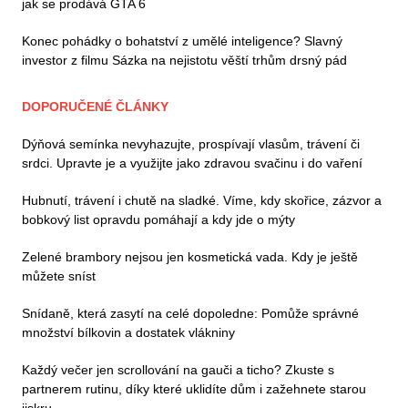
jak se prodává GTA 6
Konec pohádky o bohatství z umělé inteligence? Slavný
investor z filmu Sázka na nejistotu věští trhům drsný pád
DOPORUČENÉ ČLÁNKY
Dýňová semínka nevyhazujte, prospívají vlasům, trávení či
srdci. Upravte je a využijte jako zdravou svačinu i do vaření
Hubnutí, trávení i chutě na sladké. Víme, kdy skořice, zázvor a
bobkový list opravdu pomáhají a kdy jde o mýty
Zelené brambory nejsou jen kosmetická vada. Kdy je ještě
můžete sníst
Snídaně, která zasytí na celé dopoledne: Pomůže správné
množství bílkovin a dostatek vlákniny
Každý večer jen scrollování na gauči a ticho? Zkuste s
partnerem rutinu, díky které uklidíte dům i zažehnete starou