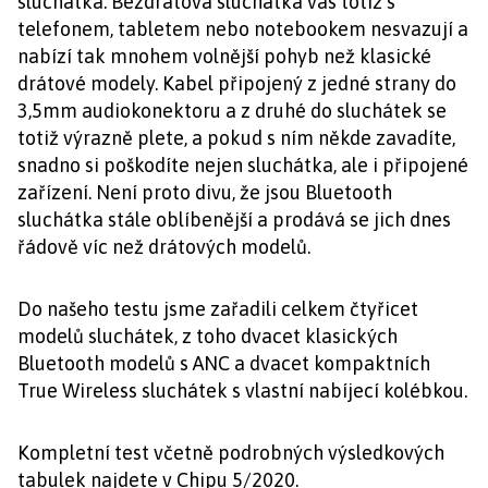
sluchátka. Bezdrátová sluchátka vás totiž s
telefonem, tabletem nebo notebookem nesvazují a
nabízí tak mnohem volnější pohyb než klasické
drátové modely. Kabel připojený z jedné strany do
3,5mm audiokonektoru a z druhé do sluchátek se
totiž výrazně plete, a pokud s ním někde zavadíte,
snadno si poškodíte nejen sluchátka, ale i připojené
zařízení. Není proto divu, že jsou Bluetooth
sluchátka stále oblíbenější a prodává se jich dnes
řádově víc než drátových modelů.
Do našeho testu jsme zařadili celkem čtyřicet
modelů sluchátek, z toho dvacet klasických
Bluetooth modelů s ANC a dvacet kompaktních
True Wireless sluchátek s vlastní nabíjecí kolébkou.
Kompletní test včetně podrobných výsledkových
tabulek najdete v Chipu 5/2020.