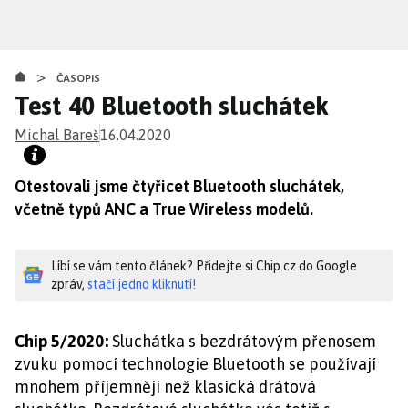
Přejít
k
hlavnímu
>
obsahu
ČASOPIS
Test 40 Bluetooth sluchátek
Michal Bareš
16.04.2020
Otestovali jsme čtyřicet Bluetooth sluchátek,
včetně typů ANC a True Wireless modelů.
Líbí se vám tento článek? Přidejte si Chip.cz do Google
zpráv,
stačí jedno kliknutí!
Chip 5/2020:
Sluchátka s bezdrátovým přenosem
zvuku pomocí technologie Bluetooth se používají
mnohem příjemněji než klasická drátová