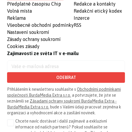
Předplatné časopisu Chip
Redakce a kontakty
Volná místa
Redakční etický kodex
Reklama
Inzerce
Všeobecné obchodní podmínky
RSS
Nastavení soukromí
Zásady ochrany soukromí
Cookies zásady
Zajímavosti ze světa IT v e-mailu
ODEBÍRAT
Přihlášením k newsletteru souhlasíte s
Obchodními podmínkami
společnosti BurdaMedia Extra s.r.o.
a potvrzujete, že jste se
seznámili se
Zásadami ochrany soukromí BurdaMedia Extra -
BurdaMedia Extra s.r.o.
bude s Vašimi údaji pracovat zejména k
organizaci a vyhodnocení akce a zasílání novinek.
Chcete navíc dostávat i další zajímavé a exkluzivní
informace od našich partnerů? Pokud souhlasíte se