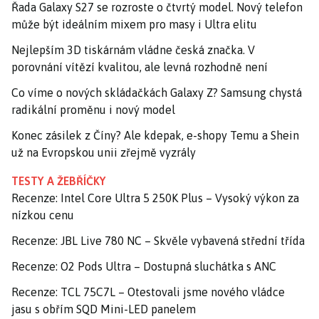
Řada Galaxy S27 se rozroste o čtvrtý model. Nový telefon
může být ideálním mixem pro masy i Ultra elitu
Nejlepším 3D tiskárnám vládne česká značka. V
porovnání vítězí kvalitou, ale levná rozhodně není
Co víme o nových skládačkách Galaxy Z? Samsung chystá
radikální proměnu i nový model
Konec zásilek z Číny? Ale kdepak, e-shopy Temu a Shein
už na Evropskou unii zřejmě vyzrály
TESTY A ŽEBŘÍČKY
Recenze: Intel Core Ultra 5 250K Plus – Vysoký výkon za
nízkou cenu
Recenze: JBL Live 780 NC – Skvěle vybavená střední třída
Recenze: O2 Pods Ultra – Dostupná sluchátka s ANC
Recenze: TCL 75C7L – Otestovali jsme nového vládce
jasu s obřím SQD Mini-LED panelem