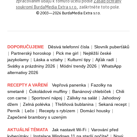
zpracováním údajů k tomuto účelu podle
Zásad ochrany
soukromí BurdaMedia Extra s.r.o.
, zaškrtněte toto pole.
© 2003—2026 BurdaMedia Extra s.r.o.
DOPORUČUJEME
Děsivá telefonní čísla
|
Slovník puberťáků
|
Partnerský horoskop
|
Pick me girl
|
Nejtěžší české
jazykolamy
|
Láska a vztahy
|
Kulturní tipy
|
Ajťák radí
|
Svátky a prázdniny 2026
|
Módní trendy 2026
|
WhatsApp
alternativy 2026
RECEPTY A VAŘENÍ
Vepřová panenka
|
Fazolky na
smetaně
|
Čokoládové muffiny
|
Banánový chlebíček
|
Chili
con carne
|
Sportovní nápoj
|
Zálivky na salát
|
Jahodový
džem
|
Zelná polévka
|
Třešňová bublanina
|
Sekaná recept
|
Perník
|
Lečo
|
Recepty s rybízem
|
Domácí housky
|
Zapečené brambory s uzeným
AKTUÁLNÍ TÉMATA
Jak nastavit Wi-Fi
|
Varování před
kyberútoky
|
Instalace Windows 11 na starší počítač
|
Nový