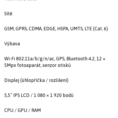
Sítě
GSM, GPRS, CDMA, EDGE, HSPA, UMTS, LTE (Cat. 6)
Výbava
Wi-Fi 802.11a/b/g/n/ac, GPS, Bluetooth 4.2, 12 +
5Mpx fotoaparát, senzor otisků
Displej (úhlopříčka / rozlišení)
5,5“ IPS LCD / 1 080 × 1 920 bodů
CPU / GPU / RAM