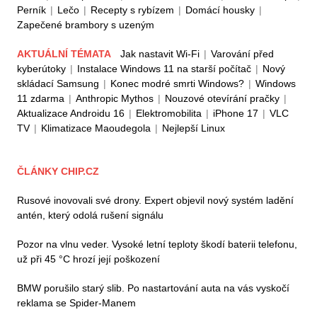
Perník
|
Lečo
|
Recepty s rybízem
|
Domácí housky
|
Zapečené brambory s uzeným
AKTUÁLNÍ TÉMATA
Jak nastavit Wi-Fi
|
Varování před
kyberútoky
|
Instalace Windows 11 na starší počítač
|
Nový
skládací Samsung
|
Konec modré smrti Windows?
|
Windows
11 zdarma
|
Anthropic Mythos
|
Nouzové otevírání pračky
|
Aktualizace Androidu 16
|
Elektromobilita
|
iPhone 17
|
VLC
TV
|
Klimatizace Maoudegola
|
Nejlepší Linux
ČLÁNKY CHIP.CZ
Rusové inovovali své drony. Expert objevil nový systém ladění
antén, který odolá rušení signálu
Pozor na vlnu veder. Vysoké letní teploty škodí baterii telefonu,
už při 45 °C hrozí její poškození
BMW porušilo starý slib. Po nastartování auta na vás vyskočí
reklama se Spider-Manem