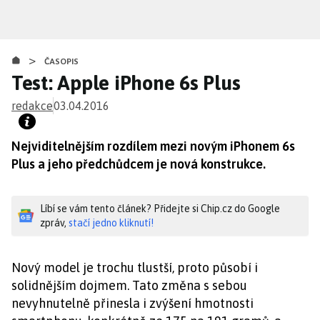
Přejít
k
hlavnímu
>
obsahu
ČASOPIS
Test: Apple iPhone 6s Plus
redakce
03.04.2016
Nejviditelnějším rozdílem mezi novým iPhonem 6s
Plus a jeho předchůdcem je nová konstrukce.
Líbí se vám tento článek? Přidejte si Chip.cz do Google
zpráv,
stačí jedno kliknutí!
Nový model je trochu tlustší, proto působí i
solidnějším dojmem. Tato změna s sebou
nevyhnutelně přinesla i zvýšení hmotnosti