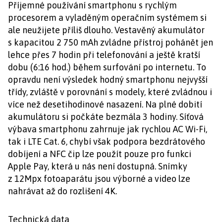
Příjemné používání smartphonu s rychlým
procesorem a vyladěným operačním systémem si
ale neužijete příliš dlouho. Vestavěný akumulátor
s kapacitou 2 750 mAh zvládne přístroj pohánět jen
lehce přes 7 hodin při telefonování a ještě kratší
dobu (6:16 hod.) během surfování po internetu. To
opravdu není výsledek hodný smartphonu nejvyšší
třídy, zvláště v porovnání s modely, které zvládnou i
více než desetihodinové nasazení. Na plné dobití
akumulátoru si počkáte bezmála 3 hodiny. Síťová
výbava smartphonu zahrnuje jak rychlou AC Wi-Fi,
tak i LTE Cat. 6, chybí však podpora bezdrátového
dobíjení a NFC čip lze použít pouze pro funkci
Apple Pay, která u nás není dostupná. Snímky
z 12Mpx fotoaparátu jsou výborné a video lze
nahrávat až do rozlišení 4K.
Technická data