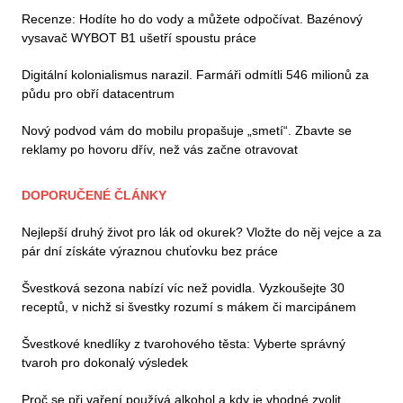
Recenze: Hodíte ho do vody a můžete odpočívat. Bazénový
vysavač WYBOT B1 ušetří spoustu práce
Digitální kolonialismus narazil. Farmáři odmítli 546 milionů za
půdu pro obří datacentrum
Nový podvod vám do mobilu propašuje „smetí“. Zbavte se
reklamy po hovoru dřív, než vás začne otravovat
DOPORUČENÉ ČLÁNKY
Nejlepší druhý život pro lák od okurek? Vložte do něj vejce a za
pár dní získáte výraznou chuťovku bez práce
Švestková sezona nabízí víc než povidla. Vyzkoušejte 30
receptů, v nichž si švestky rozumí s mákem či marcipánem
Švestkové knedlíky z tvarohového těsta: Vyberte správný
tvaroh pro dokonalý výsledek
Proč se při vaření používá alkohol a kdy je vhodné zvolit