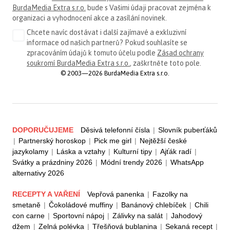
BurdaMedia Extra s.r.o.
bude s Vašimi údaji pracovat zejména k
organizaci a vyhodnocení akce a zasílání novinek.
Chcete navíc dostávat i další zajímavé a exkluzivní
informace od našich partnerů? Pokud souhlasíte se
zpracováním údajů k tomuto účelu podle
Zásad ochrany
soukromí BurdaMedia Extra s.r.o.
, zaškrtněte toto pole.
© 2003—2026 BurdaMedia Extra s.r.o.
DOPORUČUJEME
Děsivá telefonní čísla
|
Slovník puberťáků
|
Partnerský horoskop
|
Pick me girl
|
Nejtěžší české
jazykolamy
|
Láska a vztahy
|
Kulturní tipy
|
Ajťák radí
|
Svátky a prázdniny 2026
|
Módní trendy 2026
|
WhatsApp
alternativy 2026
RECEPTY A VAŘENÍ
Vepřová panenka
|
Fazolky na
smetaně
|
Čokoládové muffiny
|
Banánový chlebíček
|
Chili
con carne
|
Sportovní nápoj
|
Zálivky na salát
|
Jahodový
džem
|
Zelná polévka
|
Třešňová bublanina
|
Sekaná recept
|