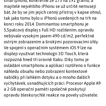
smartphonu, konkrétně ze 175 na 191 gramů, a
majitelé největšího iPhonu se už určitě nemusejí
bát, že by se jim jejich cenný přístroj v kapse ohnul,
tak jako tomu bylo u iPhonů uvedených na trh na
konci roku 2014. Dominantou smartphonu je
5,5palcový displej s Full HD rozlišením, opravdu
nebývale vysokým jasem 490 cd/m2, perfektně
ostrým zobrazením a širokými pozorovacími úhly.
Ve spojení s operačním systémem iOS 9 lze na
displeji využívat technologii 3D Touch, která
rozpozná hned tři úrovně tlaku. Díky tomu je
ovládání smartphonu a aplikací rozšířeno o funkce
náhledu obsahu nebo zobrazení kontextové
nabídky při lehkém dotyku a o mnoho dalších
vychytávek, usnadňujících práci. Procesor Apple A9
a 2 GB operační paměti společně poskytují
opravdu bleskurychlé reakce na povely uživatele.