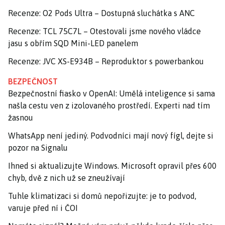
Recenze: O2 Pods Ultra – Dostupná sluchátka s ANC
Recenze: TCL 75C7L – Otestovali jsme nového vládce
jasu s obřím SQD Mini-LED panelem
Recenze: JVC XS-E934B – Reproduktor s powerbankou
BEZPEČNOST
Bezpečnostní fiasko v OpenAI: Umělá inteligence si sama
našla cestu ven z izolovaného prostředí. Experti nad tím
žasnou
WhatsApp není jediný. Podvodníci mají nový fígl, dejte si
pozor na Signalu
Ihned si aktualizujte Windows. Microsoft opravil přes 600
chyb, dvě z nich už se zneužívají
Tuhle klimatizaci si domů nepořizujte: je to podvod,
varuje před ní i ČOI