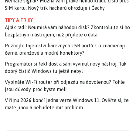
Nemáte signál? Možná vám právě někdo krade číslo přes
SIM kartu. Nový trik hackerů ohrožuje i Čechy
TIPY A TRIKY
Ajťák radí: Neumírá vám náhodou disk? Zkontrolujte si ho
bezplatným nástrojem, než přijdete o data
Poznejte tajemství barevných USB portů: Co znamenají
černé, oranžové a modré konektory?
Programátor si řekl dost a sám vyvinul nový nástroj. Tak
dobrý čistič Windows tu ještě nebyl
Vypínáte Wi-Fi router při odjezdu na dovolenou? Tohle
jsou důvody, proč byste měli
V říjnu 2026 končí jedna verze Windows 11. Ověřte si, že
máte jinou a nebudete mít problém