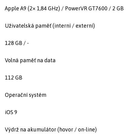
Apple A9 (2× 1,84 GHz) / PowerVR GT7600 / 2 GB
Uživatelská paměť (interní / externí)
128 GB / -
Volná paměť na data
112 GB
Operační systém
iOS 9
Výdrž na akumulátor (hovor / on-line)