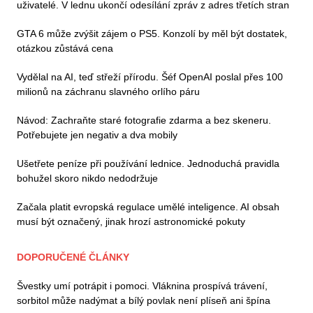
uživatelé. V lednu ukončí odesílání zpráv z adres třetích stran
GTA 6 může zvýšit zájem o PS5. Konzolí by měl být dostatek,
otázkou zůstává cena
Vydělal na AI, teď střeží přírodu. Šéf OpenAI poslal přes 100
milionů na záchranu slavného orlího páru
Návod: Zachraňte staré fotografie zdarma a bez skeneru.
Potřebujete jen negativ a dva mobily
Ušetřete peníze při používání lednice. Jednoduchá pravidla
bohužel skoro nikdo nedodržuje
Začala platit evropská regulace umělé inteligence. AI obsah
musí být označený, jinak hrozí astronomické pokuty
DOPORUČENÉ ČLÁNKY
Švestky umí potrápit i pomoci. Vláknina prospívá trávení,
sorbitol může nadýmat a bílý povlak není plíseň ani špína