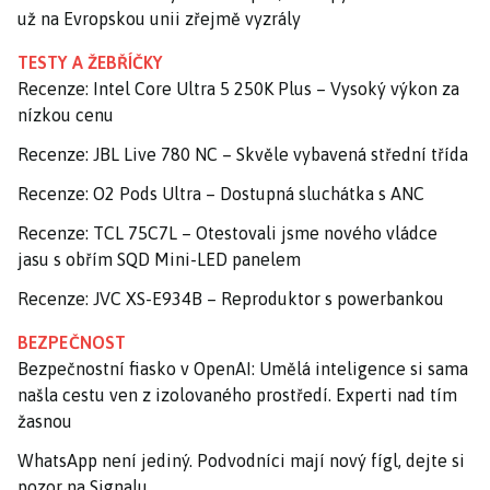
už na Evropskou unii zřejmě vyzrály
TESTY A ŽEBŘÍČKY
Recenze: Intel Core Ultra 5 250K Plus – Vysoký výkon za
nízkou cenu
Recenze: JBL Live 780 NC – Skvěle vybavená střední třída
Recenze: O2 Pods Ultra – Dostupná sluchátka s ANC
Recenze: TCL 75C7L – Otestovali jsme nového vládce
jasu s obřím SQD Mini-LED panelem
Recenze: JVC XS-E934B – Reproduktor s powerbankou
BEZPEČNOST
Bezpečnostní fiasko v OpenAI: Umělá inteligence si sama
našla cestu ven z izolovaného prostředí. Experti nad tím
žasnou
WhatsApp není jediný. Podvodníci mají nový fígl, dejte si
pozor na Signalu