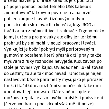
určena hlavně pro hráče. Gladius je k počítači
připojen pomocí oddělitelného USB kabelu s
„nemotavým“ látkovým povrchem a na první
pohled zaujme hlavně třízónovým rudým
podsvícením skrolovacího kolečka, loga ROG a
tlačítka pro změnu citlivosti snímače. Ergonomicky
je myš určena pro praváky, ale díky jen lehkému
prohnutí by s ní mohli v nouzi pracovat i leváci.
Vynikající je boční pokrytí myši perforovaným
gumovým potahem, který přesně drží prsty, takže
myš vám z ruky rozhodně nevyjede. Klouzavost po
stole je rovněž vynikající. Ovladač není lokalizován
do češtiny, to ale tak moc nevadí. Umožňuje nejen
nastavovat běžné parametry myši, jako je přiřazení
funkcí tlačítkům a rozlišení snímače, ale také umí
updatovat její firmware. Dále v něm najdete
možnost regulace a zónového umístění podsvícení
(červenou barvu podsvícení však měnit nelze),