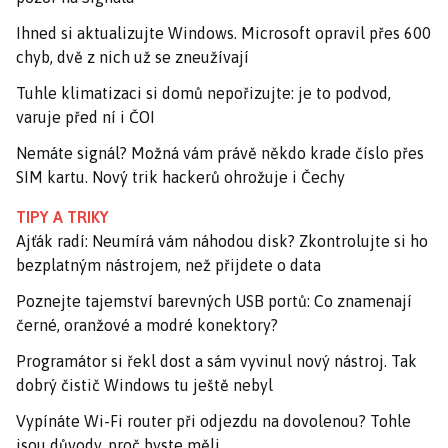
Ihned si aktualizujte Windows. Microsoft opravil přes 600
chyb, dvě z nich už se zneužívají
Tuhle klimatizaci si domů nepořizujte: je to podvod,
varuje před ní i ČOI
Nemáte signál? Možná vám právě někdo krade číslo přes
SIM kartu. Nový trik hackerů ohrožuje i Čechy
TIPY A TRIKY
Ajťák radí: Neumírá vám náhodou disk? Zkontrolujte si ho
bezplatným nástrojem, než přijdete o data
Poznejte tajemství barevných USB portů: Co znamenají
černé, oranžové a modré konektory?
Programátor si řekl dost a sám vyvinul nový nástroj. Tak
dobrý čistič Windows tu ještě nebyl
Vypínáte Wi-Fi router při odjezdu na dovolenou? Tohle
jsou důvody, proč byste měli