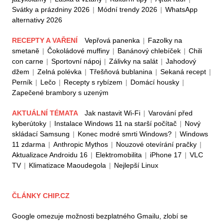
Svátky a prázdniny 2026
|
Módní trendy 2026
|
WhatsApp
alternativy 2026
RECEPTY A VAŘENÍ
Vepřová panenka
|
Fazolky na
smetaně
|
Čokoládové muffiny
|
Banánový chlebíček
|
Chili
con carne
|
Sportovní nápoj
|
Zálivky na salát
|
Jahodový
džem
|
Zelná polévka
|
Třešňová bublanina
|
Sekaná recept
|
Perník
|
Lečo
|
Recepty s rybízem
|
Domácí housky
|
Zapečené brambory s uzeným
AKTUÁLNÍ TÉMATA
Jak nastavit Wi-Fi
|
Varování před
kyberútoky
|
Instalace Windows 11 na starší počítač
|
Nový
skládací Samsung
|
Konec modré smrti Windows?
|
Windows
11 zdarma
|
Anthropic Mythos
|
Nouzové otevírání pračky
|
Aktualizace Androidu 16
|
Elektromobilita
|
iPhone 17
|
VLC
TV
|
Klimatizace Maoudegola
|
Nejlepší Linux
ČLÁNKY CHIP.CZ
Google omezuje možnosti bezplatného Gmailu, zlobí se