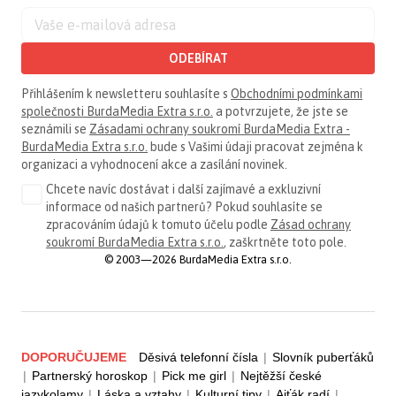
ODEBÍRAT
Přihlášením k newsletteru souhlasíte s
Obchodními podmínkami
společnosti BurdaMedia Extra s.r.o.
a potvrzujete, že jste se
seznámili se
Zásadami ochrany soukromí BurdaMedia Extra -
BurdaMedia Extra s.r.o.
bude s Vašimi údaji pracovat zejména k
organizaci a vyhodnocení akce a zasílání novinek.
Chcete navíc dostávat i další zajímavé a exkluzivní
informace od našich partnerů? Pokud souhlasíte se
zpracováním údajů k tomuto účelu podle
Zásad ochrany
soukromí BurdaMedia Extra s.r.o.
, zaškrtněte toto pole.
© 2003—2026 BurdaMedia Extra s.r.o.
DOPORUČUJEME
Děsivá telefonní čísla
|
Slovník puberťáků
|
Partnerský horoskop
|
Pick me girl
|
Nejtěžší české
jazykolamy
|
Láska a vztahy
|
Kulturní tipy
|
Ajťák radí
|