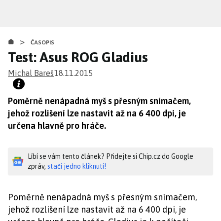
Přejít
k
hlavnímu
>
obsahu
ČASOPIS
Test: Asus ROG Gladius
Michal Bareš
18.11.2015
Poměrně nenápadná myš s přesným snímačem,
jehož rozlišení lze nastavit až na 6 400 dpi, je
určena hlavně pro hráče.
Líbí se vám tento článek? Přidejte si Chip.cz do Google
zpráv,
stačí jedno kliknutí!
Poměrně nenápadná myš s přesným snímačem,
jehož rozlišení lze nastavit až na 6 400 dpi, je