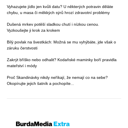
Vyhazujete jídlo jen kvůli datu? U některých potravin děláte
chybu, u masa či měkkých sýrů hrozí zdravotní problémy
Dušená mrkev potěší sladkou chutí i nízkou cenou.
Vyzkoušejte ji krok za krokem
Bílý povlak na švestkách: Možná se mu vyhýbáte, jde však o
záruku čerstvosti
Zakrýt bříško nebo odhalit? Kodaňské maminky boří pravidla
mateřství i módy
Proč Skandinávky nikdy neříkají, že nemají co na sebe?
Okopírujte jejich šatník a pochopíte...