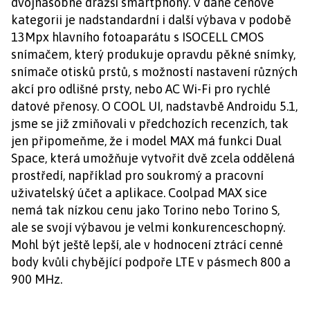
dvojnásobně dražší smartphony. V dané cenové
kategorii je nadstandardní i další výbava v podobě
13Mpx hlavního fotoaparátu s ISOCELL CMOS
snímačem, který produkuje opravdu pěkné snímky,
snímače otisků prstů, s možností nastavení různých
akcí pro odlišné prsty, nebo AC Wi-Fi pro rychlé
datové přenosy. O COOL UI, nadstavbě Androidu 5.1,
jsme se již zmiňovali v předchozích recenzích, tak
jen připomeňme, že i model MAX má funkci Dual
Space, která umožňuje vytvořit dvě zcela oddělená
prostředí, například pro soukromý a pracovní
uživatelský účet a aplikace. Coolpad MAX sice
nemá tak nízkou cenu jako Torino nebo Torino S,
ale se svojí výbavou je velmi konkurenceschopný.
Mohl být ještě lepší, ale v hodnocení ztrácí cenné
body kvůli chybějící podpoře LTE v pásmech 800 a
900 MHz.