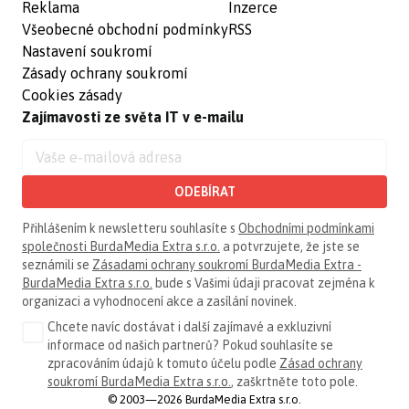
Reklama
Inzerce
Všeobecné obchodní podmínky
RSS
Nastavení soukromí
Zásady ochrany soukromí
Cookies zásady
Zajímavosti ze světa IT v e-mailu
ODEBÍRAT
Přihlášením k newsletteru souhlasíte s
Obchodními podmínkami
společnosti BurdaMedia Extra s.r.o.
a potvrzujete, že jste se
seznámili se
Zásadami ochrany soukromí BurdaMedia Extra -
BurdaMedia Extra s.r.o.
bude s Vašimi údaji pracovat zejména k
organizaci a vyhodnocení akce a zasílání novinek.
Chcete navíc dostávat i další zajímavé a exkluzivní
informace od našich partnerů? Pokud souhlasíte se
zpracováním údajů k tomuto účelu podle
Zásad ochrany
soukromí BurdaMedia Extra s.r.o.
, zaškrtněte toto pole.
© 2003—2026 BurdaMedia Extra s.r.o.