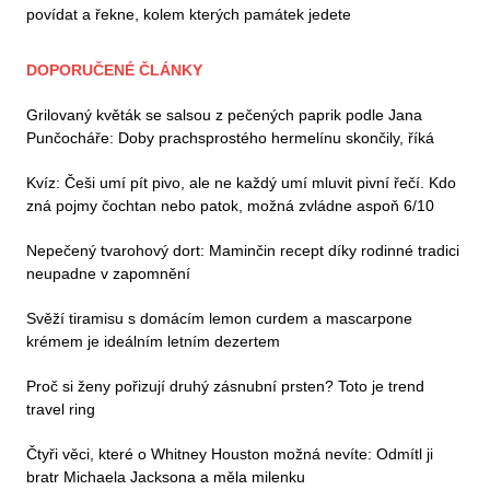
povídat a řekne, kolem kterých památek jedete
DOPORUČENÉ ČLÁNKY
Grilovaný květák se salsou z pečených paprik podle Jana
Punčocháře: Doby prachsprostého hermelínu skončily, říká
Kvíz: Češi umí pít pivo, ale ne každý umí mluvit pivní řečí. Kdo
zná pojmy čochtan nebo patok, možná zvládne aspoň 6/10
Nepečený tvarohový dort: Maminčin recept díky rodinné tradici
neupadne v zapomnění
Svěží tiramisu s domácím lemon curdem a mascarpone
krémem je ideálním letním dezertem
Proč si ženy pořizují druhý zásnubní prsten? Toto je trend
travel ring
Čtyři věci, které o Whitney Houston možná nevíte: Odmítl ji
bratr Michaela Jacksona a měla milenku