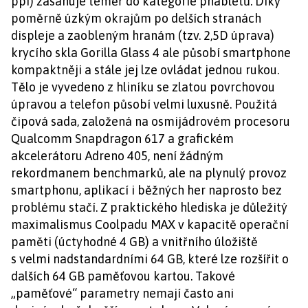
ppi) zasahuje téměř do kategorie phabletů. Díky
poměrně úzkým okrajům po delších stranách
displeje a zaobleným hranám (tzv. 2,5D úprava)
krycího skla Gorilla Glass 4 ale působí smartphone
kompaktněji a stále jej lze ovládat jednou rukou.
Tělo je vyvedeno z hliníku se zlatou povrchovou
úpravou a telefon působí velmi luxusně. Použitá
čipová sada, založená na osmijádrovém procesoru
Qualcomm Snapdragon 617 a grafickém
akcelerátoru Adreno 405, není žádným
rekordmanem benchmarků, ale na plynulý provoz
smartphonu, aplikací i běžných her naprosto bez
problému stačí. Z praktického hlediska je důležitý
maximalismus Coolpadu MAX v kapacitě operační
paměti (úctyhodné 4 GB) a vnitřního úložiště
s velmi nadstandardními 64 GB, které lze rozšířit o
dalších 64 GB paměťovou kartou. Takové
„paměťové“ parametry nemají často ani