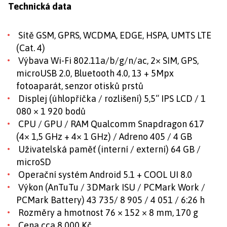
Technická data
Sítě GSM, GPRS, WCDMA, EDGE, HSPA, UMTS LTE
(Cat. 4)
Výbava Wi-Fi 802.11a/b/g/n/ac, 2× SIM, GPS,
microUSB 2.0, Bluetooth 4.0, 13 + 5Mpx
fotoaparát, senzor otisků prstů
Displej (úhlopříčka / rozlišení) 5,5“ IPS LCD / 1
080 × 1 920 bodů
CPU / GPU / RAM Qualcomm Snapdragon 617
(4× 1,5 GHz + 4× 1 GHz) / Adreno 405 / 4 GB
Uživatelská paměť (interní / externí) 64 GB /
microSD
Operační systém Android 5.1 + COOL UI 8.0
Výkon (AnTuTu / 3DMark ISU / PCMark Work /
PCMark Battery) 43 735/ 8 905 / 4 051 / 6:26 h
Rozměry a hmotnost 76 × 152 × 8 mm, 170 g
Cena cca 8 000 Kč