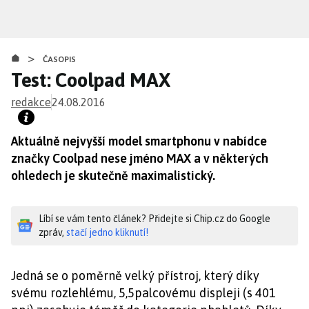
Přejít
k
hlavnímu
>
obsahu
ČASOPIS
Test: Coolpad MAX
redakce
24.08.2016
Aktuálně nejvyšší model smartphonu v nabídce
značky Coolpad nese jméno MAX a v některých
ohledech je skutečně maximalistický.
Líbí se vám tento článek? Přidejte si Chip.cz do Google
zpráv,
stačí jedno kliknutí!
Jedná se o poměrně velký přístroj, který díky
svému rozlehlému, 5,5palcovému displeji (s 401