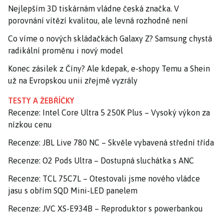
Nejlepším 3D tiskárnám vládne česká značka. V
porovnání vítězí kvalitou, ale levná rozhodně není
Co víme o nových skládačkách Galaxy Z? Samsung chystá
radikální proměnu i nový model
Konec zásilek z Číny? Ale kdepak, e-shopy Temu a Shein
už na Evropskou unii zřejmě vyzrály
TESTY A ŽEBŘÍČKY
Recenze: Intel Core Ultra 5 250K Plus – Vysoký výkon za
nízkou cenu
Recenze: JBL Live 780 NC – Skvěle vybavená střední třída
Recenze: O2 Pods Ultra – Dostupná sluchátka s ANC
Recenze: TCL 75C7L – Otestovali jsme nového vládce
jasu s obřím SQD Mini-LED panelem
Recenze: JVC XS-E934B – Reproduktor s powerbankou