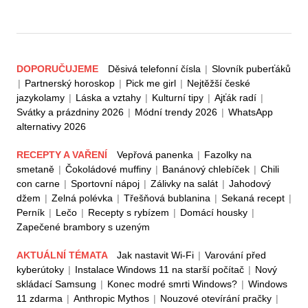
DOPORUČUJEME
Děsivá telefonní čísla
|
Slovník puberťáků
|
Partnerský horoskop
|
Pick me girl
|
Nejtěžší české
jazykolamy
|
Láska a vztahy
|
Kulturní tipy
|
Ajťák radí
|
Svátky a prázdniny 2026
|
Módní trendy 2026
|
WhatsApp
alternativy 2026
RECEPTY A VAŘENÍ
Vepřová panenka
|
Fazolky na
smetaně
|
Čokoládové muffiny
|
Banánový chlebíček
|
Chili
con carne
|
Sportovní nápoj
|
Zálivky na salát
|
Jahodový
džem
|
Zelná polévka
|
Třešňová bublanina
|
Sekaná recept
|
Perník
|
Lečo
|
Recepty s rybízem
|
Domácí housky
|
Zapečené brambory s uzeným
AKTUÁLNÍ TÉMATA
Jak nastavit Wi-Fi
|
Varování před
kyberútoky
|
Instalace Windows 11 na starší počítač
|
Nový
skládací Samsung
|
Konec modré smrti Windows?
|
Windows
11 zdarma
|
Anthropic Mythos
|
Nouzové otevírání pračky
|