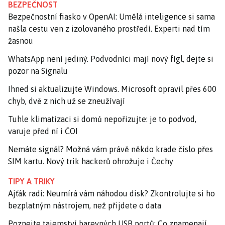
BEZPEČNOST
Bezpečnostní fiasko v OpenAI: Umělá inteligence si sama
našla cestu ven z izolovaného prostředí. Experti nad tím
žasnou
WhatsApp není jediný. Podvodníci mají nový fígl, dejte si
pozor na Signalu
Ihned si aktualizujte Windows. Microsoft opravil přes 600
chyb, dvě z nich už se zneužívají
Tuhle klimatizaci si domů nepořizujte: je to podvod,
varuje před ní i ČOI
Nemáte signál? Možná vám právě někdo krade číslo přes
SIM kartu. Nový trik hackerů ohrožuje i Čechy
TIPY A TRIKY
Ajťák radí: Neumírá vám náhodou disk? Zkontrolujte si ho
bezplatným nástrojem, než přijdete o data
Poznejte tajemství barevných USB portů: Co znamenají