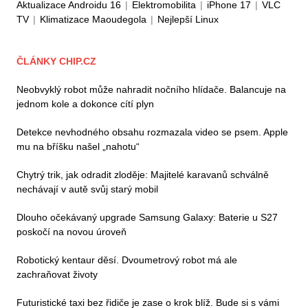
Aktualizace Androidu 16
|
Elektromobilita
|
iPhone 17
|
VLC
TV
|
Klimatizace Maoudegola
|
Nejlepší Linux
ČLÁNKY CHIP.CZ
Neobvyklý robot může nahradit nočního hlídače. Balancuje na
jednom kole a dokonce cítí plyn
Detekce nevhodného obsahu rozmazala video se psem. Apple
mu na bříšku našel „nahotu“
Chytrý trik, jak odradit zloděje: Majitelé karavanů schválně
nechávají v autě svůj starý mobil
Dlouho očekávaný upgrade Samsung Galaxy: Baterie u S27
poskočí na novou úroveň
Robotický kentaur děsí. Dvoumetrový robot má ale
zachraňovat životy
Futuristické taxi bez řidiče je zase o krok blíž. Bude si s vámi