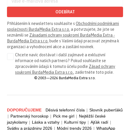
ODEBÍRAT
Přihlášením k newsletteru souhlasíte s
Obchodními podmínkami
společnosti BurdaMedia Extra s.r.o.
a potvrzujete, že jste se
seznámili se
Zásadami ochrany soukromí BurdaMedia Extra -
BurdaMedia Extra s.r.o.
bude s Vašimi údaji pracovat zejména k
organizaci a vyhodnocení akce a zasílání novinek.
Chcete navíc dostávat i další zajímavé a exkluzivní
informace od našich partnerů? Pokud souhlasíte se
zpracováním údajů k tomuto účelu podle
Zásad ochrany
soukromí BurdaMedia Extra s.r.o.
, zaškrtněte toto pole.
© 2003—2026 BurdaMedia Extra s.r.o.
DOPORUČUJEME
Děsivá telefonní čísla
|
Slovník puberťáků
|
Partnerský horoskop
|
Pick me girl
|
Nejtěžší české
jazykolamy
|
Láska a vztahy
|
Kulturní tipy
|
Ajťák radí
|
Svátky a prázdniny 2026
|
Módní trendy 2026
|
WhatsApp