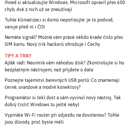
Ihned si aktualizujte Windows. Microsoft opravil přes 600
chyb, dvě z nich už se zneužívají
Tuhle klimatizaci si domů nepořizujte: je to podvod,
varuje před ní i ČOI
Nemáte signál? Možná vám právě někdo krade číslo přes
SIM kartu. Nový trik hackerů ohrožuje i Čechy
TIPY A TRIKY
Ajťák radí: Neumírá vám náhodou disk? Zkontrolujte si ho
bezplatným nástrojem, než přijdete o data
Poznejte tajemství barevných USB portů: Co znamenají
černé, oranžové a modré konektory?
Programátor si řekl dost a sám vyvinul nový nástroj. Tak
dobrý čistič Windows tu ještě nebyl
Vypínáte Wi-Fi router při odjezdu na dovolenou? Tohle
jsou důvody, proč byste měli