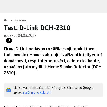
Přejít
k
hlavnímu
>
obsahu
ČASOPIS
Test: D-Link DCH-Z310
redakce
04.03.2017
Firma D-Link nedávno rozšířila svoji produktovou
řadu mydlink Home, zahrnující zařízení inteligentní
domácnosti, resp. internetu věcí, o detektor kouře,
označený jako mydlink Home Smoke Detector (DCH-
Z310).
Líbí se vám tento článek? Přidejte si Chip.cz do Google
zpráv,
stačí jedno kliknutí!