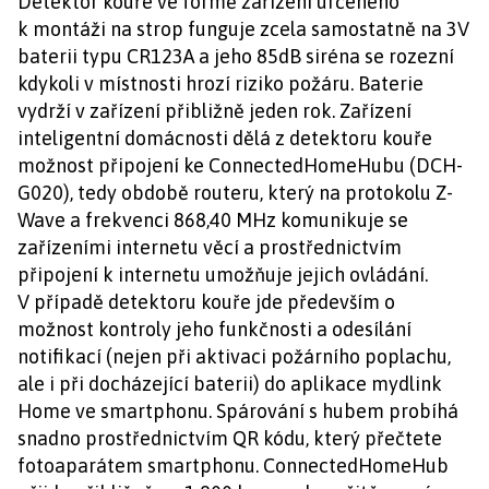
Detektor kouře ve formě zařízení určeného
k montáži na strop funguje zcela samostatně na 3V
baterii typu CR123A a jeho 85dB siréna se rozezní
kdykoli v místnosti hrozí riziko požáru. Baterie
vydrží v zařízení přibližně jeden rok. Zařízení
inteligentní domácnosti dělá z detektoru kouře
možnost připojení ke ConnectedHomeHubu (DCH-
G020), tedy obdobě routeru, který na protokolu Z-
Wave a frekvenci 868,40 MHz komunikuje se
zařízeními internetu věcí a prostřednictvím
připojení k internetu umožňuje jejich ovládání.
V případě detektoru kouře jde především o
možnost kontroly jeho funkčnosti a odesílání
notifikací (nejen při aktivaci požárního poplachu,
ale i při docházející baterii) do aplikace mydlink
Home ve smartphonu. Spárování s hubem probíhá
snadno prostřednictvím QR kódu, který přečtete
fotoaparátem smartphonu. ConnectedHomeHub