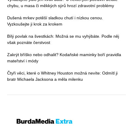
chybu, u masa či měkkých sýrů hrozí zdravotní problémy
Dušená mrkev potěší sladkou chutí i nízkou cenou.
Vyzkoušejte ji krok za krokem
Bílý povlak na švestkách: Možná se mu vyhýbáte. Podle něj
však poznáte čerstvost
Zakrýt bříško nebo odhalit? Kodaňské maminky boří pravidla
mateřství i módy
Čtyři věci, které o Whitney Houston možná nevíte: Odmítl ji
bratr Michaela Jacksona a měla milenku