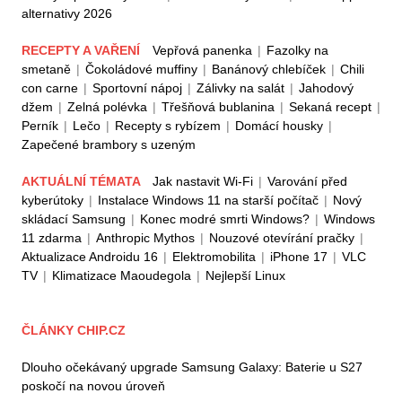
alternativy 2026
RECEPTY A VAŘENÍ
Vepřová panenka
|
Fazolky na
smetaně
|
Čokoládové muffiny
|
Banánový chlebíček
|
Chili
con carne
|
Sportovní nápoj
|
Zálivky na salát
|
Jahodový
džem
|
Zelná polévka
|
Třešňová bublanina
|
Sekaná recept
|
Perník
|
Lečo
|
Recepty s rybízem
|
Domácí housky
|
Zapečené brambory s uzeným
AKTUÁLNÍ TÉMATA
Jak nastavit Wi-Fi
|
Varování před
kyberútoky
|
Instalace Windows 11 na starší počítač
|
Nový
skládací Samsung
|
Konec modré smrti Windows?
|
Windows
11 zdarma
|
Anthropic Mythos
|
Nouzové otevírání pračky
|
Aktualizace Androidu 16
|
Elektromobilita
|
iPhone 17
|
VLC
TV
|
Klimatizace Maoudegola
|
Nejlepší Linux
ČLÁNKY CHIP.CZ
Dlouho očekávaný upgrade Samsung Galaxy: Baterie u S27
poskočí na novou úroveň