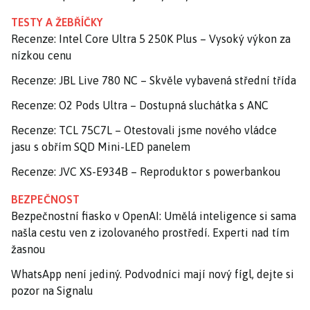
TESTY A ŽEBŘÍČKY
Recenze: Intel Core Ultra 5 250K Plus – Vysoký výkon za
nízkou cenu
Recenze: JBL Live 780 NC – Skvěle vybavená střední třída
Recenze: O2 Pods Ultra – Dostupná sluchátka s ANC
Recenze: TCL 75C7L – Otestovali jsme nového vládce
jasu s obřím SQD Mini-LED panelem
Recenze: JVC XS-E934B – Reproduktor s powerbankou
BEZPEČNOST
Bezpečnostní fiasko v OpenAI: Umělá inteligence si sama
našla cestu ven z izolovaného prostředí. Experti nad tím
žasnou
WhatsApp není jediný. Podvodníci mají nový fígl, dejte si
pozor na Signalu