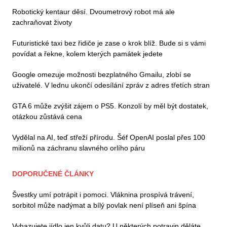
Robotický kentaur děsí. Dvoumetrový robot má ale
zachraňovat životy
Futuristické taxi bez řidiče je zase o krok blíž. Bude si s vámi
povídat a řekne, kolem kterých památek jedete
Google omezuje možnosti bezplatného Gmailu, zlobí se
uživatelé. V lednu ukončí odesílání zpráv z adres třetích stran
GTA 6 může zvýšit zájem o PS5. Konzolí by měl být dostatek,
otázkou zůstává cena
Vydělal na AI, teď střeží přírodu. Šéf OpenAI poslal přes 100
milionů na záchranu slavného orlího páru
DOPORUČENÉ ČLÁNKY
Švestky umí potrápit i pomoci. Vláknina prospívá trávení,
sorbitol může nadýmat a bílý povlak není plíseň ani špína
Vyhazujete jídlo jen kvůli datu? U některých potravin děláte