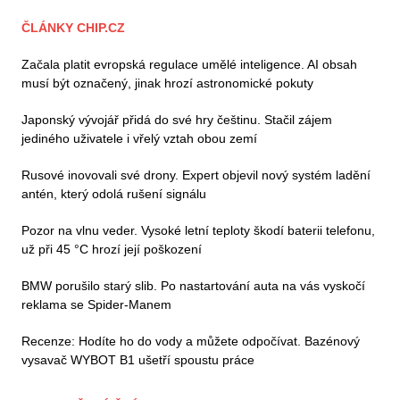
ČLÁNKY CHIP.CZ
Začala platit evropská regulace umělé inteligence. AI obsah
musí být označený, jinak hrozí astronomické pokuty
Japonský vývojář přidá do své hry češtinu. Stačil zájem
jediného uživatele i vřelý vztah obou zemí
Rusové inovovali své drony. Expert objevil nový systém ladění
antén, který odolá rušení signálu
Pozor na vlnu veder. Vysoké letní teploty škodí baterii telefonu,
už při 45 °C hrozí její poškození
BMW porušilo starý slib. Po nastartování auta na vás vyskočí
reklama se Spider-Manem
Recenze: Hodíte ho do vody a můžete odpočívat. Bazénový
vysavač WYBOT B1 ušetří spoustu práce