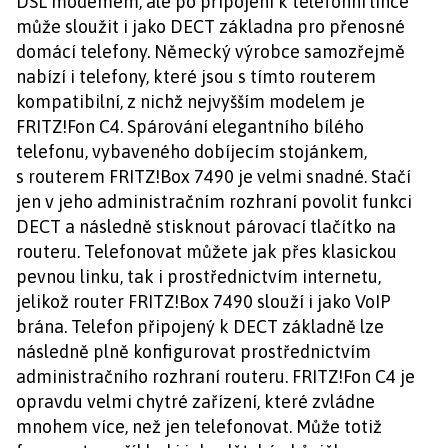
DSL modemem, ale po připojení k telefonní lince
může sloužit i jako DECT základna pro přenosné
domácí telefony. Německý výrobce samozřejmě
nabízí i telefony, které jsou s tímto routerem
kompatibilní, z nichž nejvyšším modelem je
FRITZ!Fon C4. Spárování elegantního bílého
telefonu, vybaveného dobíjecím stojánkem,
s routerem FRITZ!Box 7490 je velmi snadné. Stačí
jen v jeho administračním rozhraní povolit funkci
DECT a následně stisknout párovací tlačítko na
routeru. Telefonovat můžete jak přes klasickou
pevnou linku, tak i prostřednictvím internetu,
jelikož router FRITZ!Box 7490 slouží i jako VoIP
brána. Telefon připojený k DECT základně lze
následně plně konfigurovat prostřednictvím
administračního rozhraní routeru. FRITZ!Fon C4 je
opravdu velmi chytré zařízení, které zvládne
mnohem více, než jen telefonovat. Může totiž