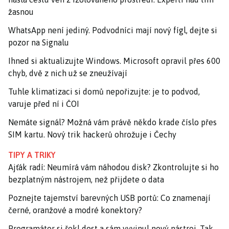
žasnou
WhatsApp není jediný. Podvodníci mají nový fígl, dejte si
pozor na Signalu
Ihned si aktualizujte Windows. Microsoft opravil přes 600
chyb, dvě z nich už se zneužívají
Tuhle klimatizaci si domů nepořizujte: je to podvod,
varuje před ní i ČOI
Nemáte signál? Možná vám právě někdo krade číslo přes
SIM kartu. Nový trik hackerů ohrožuje i Čechy
TIPY A TRIKY
Ajťák radí: Neumírá vám náhodou disk? Zkontrolujte si ho
bezplatným nástrojem, než přijdete o data
Poznejte tajemství barevných USB portů: Co znamenají
černé, oranžové a modré konektory?
Programátor si řekl dost a sám vyvinul nový nástroj. Tak