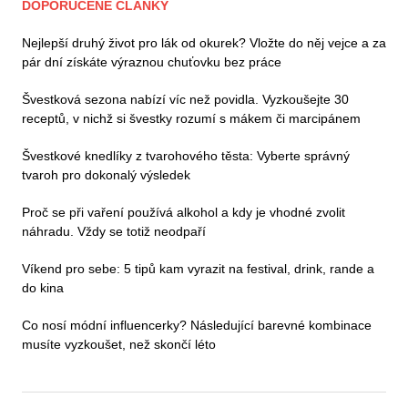
DOPORUČENÉ ČLÁNKY
Nejlepší druhý život pro lák od okurek? Vložte do něj vejce a za
pár dní získáte výraznou chuťovku bez práce
Švestková sezona nabízí víc než povidla. Vyzkoušejte 30
receptů, v nichž si švestky rozumí s mákem či marcipánem
Švestkové knedlíky z tvarohového těsta: Vyberte správný
tvaroh pro dokonalý výsledek
Proč se při vaření používá alkohol a kdy je vhodné zvolit
náhradu. Vždy se totiž neodpaří
Víkend pro sebe: 5 tipů kam vyrazit na festival, drink, rande a
do kina
Co nosí módní influencerky? Následující barevné kombinace
musíte vyzkoušet, než skončí léto