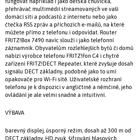
fungovat například i jako dětská chůvička,
přehrávač multimédií streamovaných ve vaší
domácí síti a podcastů z internetu nebo jako
čtečka RSS zpráv a příchozích e-mailů, na které
můžete přímo z telefonu i odpovídat. Router
FRITZ!Box 7490 navíc slouží i jako telefonní
záznamník. Obyvatelům rozlehlejších bytů či domů
nabízí výrobce telefonu FRITZ!Fon C4 i chytré
zařízení FRITZ!DECT Repeater, které zvyšuje dosah
signálu DECT základny, podobně jako to umí
opakovače pro Wi-Fi sítě. Uživatelské rozhraní
telefonu je k dispozici v angličtině a němčině, jeho
ovládání je ale velmi snadné a intuitivní.
VÝBAVA
barevný displej, úsporný režim, dosah až 300 m od
DECT základny, HD zvuk, šifrování hlasových