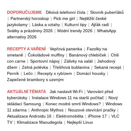
DOPORUČUJEME
Děsivá telefonní čísla
|
Slovník puberťáků
|
Partnerský horoskop
|
Pick me girl
|
Nejtěžší české
jazykolamy
|
Láska a vztahy
|
Kulturní tipy
|
Ajťák radí
|
Svátky a prázdniny 2026
|
Módní trendy 2026
|
WhatsApp
alternativy 2026
RECEPTY A VAŘENÍ
Vepřová panenka
|
Fazolky na
smetaně
|
Čokoládové muffiny
|
Banánový chlebíček
|
Chili
con carne
|
Sportovní nápoj
|
Zálivky na salát
|
Jahodový
džem
|
Zelná polévka
|
Třešňová bublanina
|
Sekaná recept
|
Perník
|
Lečo
|
Recepty s rybízem
|
Domácí housky
|
Zapečené brambory s uzeným
AKTUÁLNÍ TÉMATA
Jak nastavit Wi-Fi
|
Varování před
kyberútoky
|
Instalace Windows 11 na starší počítač
|
Nový
skládací Samsung
|
Konec modré smrti Windows?
|
Windows
11 zdarma
|
Anthropic Mythos
|
Nouzové otevírání pračky
|
Aktualizace Androidu 16
|
Elektromobilita
|
iPhone 17
|
VLC
TV
|
Klimatizace Maoudegola
|
Nejlepší Linux