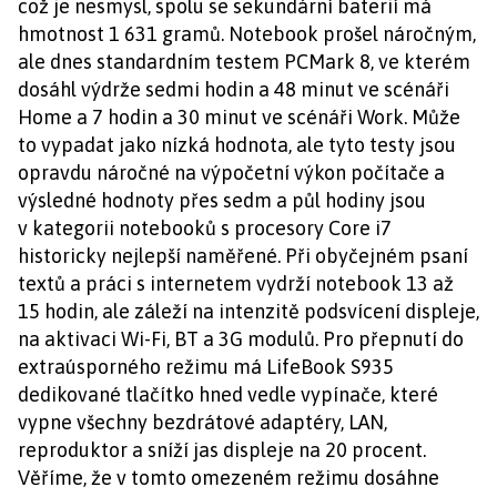
což je nesmysl, spolu se sekundární baterií má
hmotnost 1 631 gramů. Notebook prošel náročným,
ale dnes standardním testem PCMark 8, ve kterém
dosáhl výdrže sedmi hodin a 48 minut ve scénáři
Home a 7 hodin a 30 minut ve scénáři Work. Může
to vypadat jako nízká hodnota, ale tyto testy jsou
opravdu náročné na výpočetní výkon počítače a
výsledné hodnoty přes sedm a půl hodiny jsou
v kategorii notebooků s procesory Core i7
historicky nejlepší naměřené. Při obyčejném psaní
textů a práci s internetem vydrží notebook 13 až
15 hodin, ale záleží na intenzitě podsvícení displeje,
na aktivaci Wi-Fi, BT a 3G modulů. Pro přepnutí do
extraúsporného režimu má LifeBook S935
dedikované tlačítko hned vedle vypínače, které
vypne všechny bezdrátové adaptéry, LAN,
reproduktor a sníží jas displeje na 20 procent.
Věříme, že v tomto omezeném režimu dosáhne