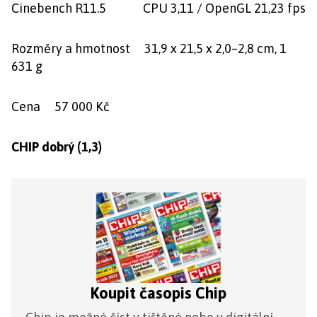
Cinebench R11.5 CPU 3,11 / OpenGL 21,23 fps
Rozměry a hmotnost 31,9 x 21,5 x 2,0–2,8 cm, 1
631 g
Cena 57 000 Kč
CHIP dobrý (1,3)
Koupit časopis Chip