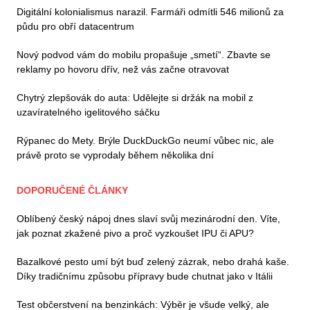
Digitální kolonialismus narazil. Farmáři odmítli 546 milionů za
půdu pro obří datacentrum
Nový podvod vám do mobilu propašuje „smetí“. Zbavte se
reklamy po hovoru dřív, než vás začne otravovat
Chytrý zlepšovák do auta: Udělejte si držák na mobil z
uzavíratelného igelitového sáčku
Rýpanec do Mety. Brýle DuckDuckGo neumí vůbec nic, ale
právě proto se vyprodaly během několika dní
DOPORUČENÉ ČLÁNKY
Oblíbený český nápoj dnes slaví svůj mezinárodní den. Víte,
jak poznat zkažené pivo a proč vyzkoušet IPU či APU?
Bazalkové pesto umí být buď zelený zázrak, nebo drahá kaše.
Díky tradičnímu způsobu přípravy bude chutnat jako v Itálii
Test občerstvení na benzinkách: Výběr je všude velký, ale