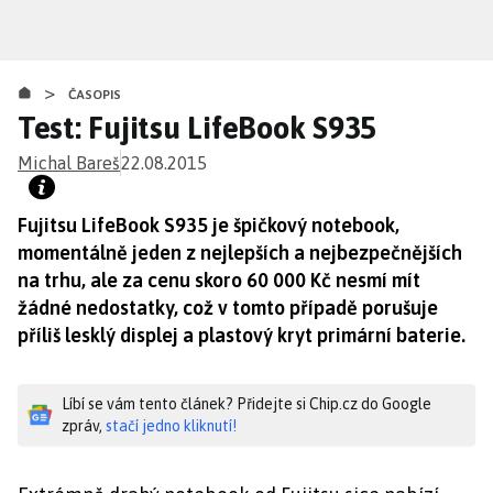
Přejít
k
hlavnímu
>
obsahu
ČASOPIS
Test: Fujitsu LifeBook S935
Michal Bareš
22.08.2015
Fujitsu LifeBook S935 je špičkový notebook,
momentálně jeden z nejlepších a nejbezpečnějších
na trhu, ale za cenu skoro 60 000 Kč nesmí mít
žádné nedostatky, což v tomto případě porušuje
příliš lesklý displej a plastový kryt primární baterie.
Líbí se vám tento článek? Přidejte si Chip.cz do Google
zpráv,
stačí jedno kliknutí!