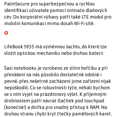
PalmSecure pro superbezpečnou a rychlou
identifikaci uživatele pomocí snímače dlaňových
cév. Do korporátní výbavy patří také LTE modul pro
mobilní komunikaci mimo dosah Wi-Fi sítě.
LifeBook S935 má výměnnou šachtu, do které lze
vložit optickou mechaniku nebo druhou baterii
Šasi notebooku je vyrobeno ze slitin hořčíku a při
přenášení na nás působilo dostatečně odolně i
pevně, přes nešetrné zacházení jsme zařízení nijak
nepoškodili. Co se robustnosti týče, nebáli bychom
se s ním vyjet na prázdninový výlet. K příjemným
drobnostem patří návrat tlačítek pod touchpad
(konečně!) a dvířka pro snadný přístup k RAM. Na
druhou stranu chybí kryt čtečky paměťových karet.