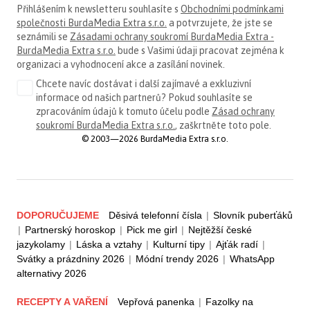
Přihlášením k newsletteru souhlasíte s
Obchodními podmínkami
společnosti BurdaMedia Extra s.r.o.
a potvrzujete, že jste se
seznámili se
Zásadami ochrany soukromí BurdaMedia Extra -
BurdaMedia Extra s.r.o.
bude s Vašimi údaji pracovat zejména k
organizaci a vyhodnocení akce a zasílání novinek.
Chcete navíc dostávat i další zajímavé a exkluzivní
informace od našich partnerů? Pokud souhlasíte se
zpracováním údajů k tomuto účelu podle
Zásad ochrany
soukromí BurdaMedia Extra s.r.o.
, zaškrtněte toto pole.
© 2003—2026 BurdaMedia Extra s.r.o.
DOPORUČUJEME
Děsivá telefonní čísla
|
Slovník puberťáků
|
Partnerský horoskop
|
Pick me girl
|
Nejtěžší české
jazykolamy
|
Láska a vztahy
|
Kulturní tipy
|
Ajťák radí
|
Svátky a prázdniny 2026
|
Módní trendy 2026
|
WhatsApp
alternativy 2026
RECEPTY A VAŘENÍ
Vepřová panenka
|
Fazolky na