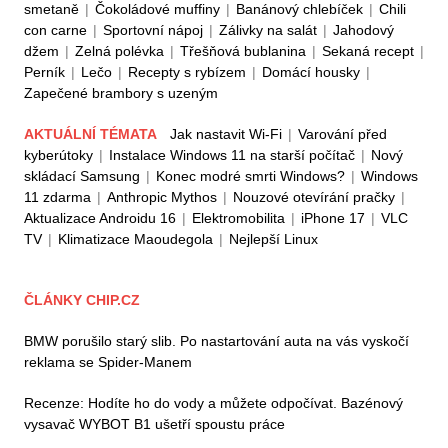
smetaně
|
Čokoládové muffiny
|
Banánový chlebíček
|
Chili
con carne
|
Sportovní nápoj
|
Zálivky na salát
|
Jahodový
džem
|
Zelná polévka
|
Třešňová bublanina
|
Sekaná recept
|
Perník
|
Lečo
|
Recepty s rybízem
|
Domácí housky
|
Zapečené brambory s uzeným
AKTUÁLNÍ TÉMATA
Jak nastavit Wi-Fi
|
Varování před
kyberútoky
|
Instalace Windows 11 na starší počítač
|
Nový
skládací Samsung
|
Konec modré smrti Windows?
|
Windows
11 zdarma
|
Anthropic Mythos
|
Nouzové otevírání pračky
|
Aktualizace Androidu 16
|
Elektromobilita
|
iPhone 17
|
VLC
TV
|
Klimatizace Maoudegola
|
Nejlepší Linux
ČLÁNKY CHIP.CZ
BMW porušilo starý slib. Po nastartování auta na vás vyskočí
reklama se Spider-Manem
Recenze: Hodíte ho do vody a můžete odpočívat. Bazénový
vysavač WYBOT B1 ušetří spoustu práce