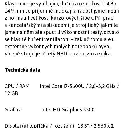
Klávesnice je vynikající, tlačítka o velikosti 14,9 x
14,9 mm se příjemně mačkají a radost jsme měli i
z normální velikosti kurzorových šipek. Při práci
s kancelářskými aplikacemi je stroj tichý, jakmile
jsme na něm ale spustili výkonnostní testy, ozvalo
se hlasité hučení ventilátoru – tak už tomu ale u
extrémně výkonných malých notebooků bývá.
V ceně stroje je tříletý NBD servis u zákazníka.
Technická data
CPU / RAM Intel Core i7-5600U / 2,6–3,2 GHz /
12 GB
Grafika Intel HD Graphics 5500
Displej (úhlopříčka / rozlišení) 13,3" / 2 560 x 1