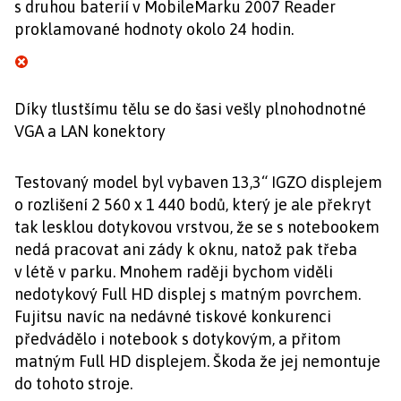
s druhou baterií v MobileMarku 2007 Reader
proklamované hodnoty okolo 24 hodin.
Díky tlustšímu tělu se do šasi vešly plnohodnotné
VGA a LAN konektory
Testovaný model byl vybaven 13,3“ IGZO displejem
o rozlišení 2 560 x 1 440 bodů, který je ale překryt
tak lesklou dotykovou vrstvou, že se s notebookem
nedá pracovat ani zády k oknu, natož pak třeba
v létě v parku. Mnohem raději bychom viděli
nedotykový Full HD displej s matným povrchem.
Fujitsu navíc na nedávné tiskové konkurenci
předvádělo i notebook s dotykovým, a přitom
matným Full HD displejem. Škoda že jej nemontuje
do tohoto stroje.