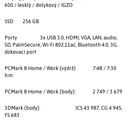
600 / lesklý / dotykový / IGZO
SSD 256 GB
Porty 3x USB 3.0, HDMI, VGA, LAN, audio,
SD, PalmSecure, Wi-Fi 802.11ac, Bluetooth 4.0, 3G,
dokovací port
PCMark 8 Home / Work (výdrž) 7:48 / 7:30
h:m
PCMark 8 Home / Work (body): 2 749 / 3 679
3DMark (body): ICS 43 987, CG 4 945,
FS 683