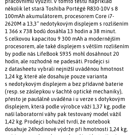
pracovnímu využití. V tomto testu například
několik let stará Toshiba Portégé R830-10V s 8
100mAh akumulátorem, procesorem Core i7-
2620M a 13,3“ nedotykovým displejem s rozlišením
1 366 x 738 bodů dosáhla 13 hodin a 38 minut.
S celkovou kapacitou 9 300 mAh a modernějším
procesorem, ale také displejem s větším rozlišením
by podle nás LifeBook S935 mohl dosáhnout 20
hodin, ale rozhodně ne padesáti. Prodejci si
z datasheetu vybrali nejnižší uváděnou hmotnost
1,24 kg, které ale dosahuje pouze varianta
s nedotykovým displejem a bez přídavné baterie
(resp. se záslepkou v šachtě optické mechaniky),
přesto je paušálně uváděna i u verze s dotykovým
displejem, která podle výrobce váží 1,37 kg, podle
naší laboratorní váhy pak testovaný model vážil
1,42 kg. Prodejci bohužel tvrdí, že notebook
dosahuje 24hodinové výdrže při hmotnosti 1,24 kg,