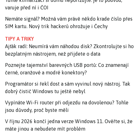
Tuhle klimatizaci si domů nepořizujte: je to podvod,
varuje před ní i ČOI
Nemáte signál? Možná vám právě někdo krade číslo přes
SIM kartu. Nový trik hackerů ohrožuje i Čechy
TIPY A TRIKY
Ajťák radí: Neumírá vám náhodou disk? Zkontrolujte si ho
bezplatným nástrojem, než přijdete o data
Poznejte tajemství barevných USB portů: Co znamenají
černé, oranžové a modré konektory?
Programátor si řekl dost a sám vyvinul nový nástroj. Tak
dobrý čistič Windows tu ještě nebyl
Vypínáte Wi-Fi router při odjezdu na dovolenou? Tohle
jsou důvody, proč byste měli
V říjnu 2026 končí jedna verze Windows 11. Ověřte si, že
máte jinou a nebudete mít problém