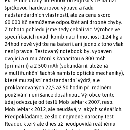
Extrémně drahý notebook od Fujitsu sice nabízí
špičkovou hardwarovou výbavu a řadu
nadstandardních vlastností, ale za cenu skoro
60 000 Kč nemůžeme odpouštět ani drobné chyby.
Z tohoto pohledu jsme tedy čekali víc. Výrobce ve
specifikacích uvádí kombinaci hmotnosti 1,24 kg a
24hodinové výdrže na baterii, ani jedno z toho však
není pravda. Testovaný notebook byl vybaven
dvojicí akumulátorů s kapacitou 6 800 mAh
(primární) a 2 500 mAh (sekundární, uložená
v multifunkční šachtě namísto optické mechaniky),
které mu zajistí nadstandardní výdrž, ale
proklamovaných 22,5 až 50 hodin při reálném
používání není šance dosáhnout. Výrobce tento
údaj odvozuje od testů MobileMark 2007, resp.
MobileMark 2012, ale neudává, v jakých scénářích.
Předpokládáme, že šlo o nejméně náročný test
Reader, který ale dnes už neodpovídá reálnému