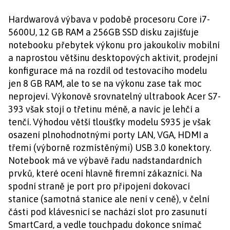
Hardwarová výbava v podobě procesoru Core i7-
5600U, 12 GB RAM a 256GB SSD disku zajišťuje
notebooku přebytek výkonu pro jakoukoliv mobilní
a naprostou většinu desktopových aktivit, prodejní
konfigurace má na rozdíl od testovacího modelu
jen 8 GB RAM, ale to se na výkonu zase tak moc
neprojeví. Výkonově srovnatelný ultrabook Acer S7-
393 však stojí o třetinu méně, a navíc je lehčí a
tenčí. Výhodou větší tloušťky modelu S935 je však
osazení plnohodnotnými porty LAN, VGA, HDMI a
třemi (výborně rozmístěnými) USB 3.0 konektory.
Notebook má ve výbavě řadu nadstandardních
prvků, které ocení hlavně firemní zákazníci. Na
spodní straně je port pro připojení dokovací
stanice (samotná stanice ale není v ceně), v čelní
části pod klávesnicí se nachází slot pro zasunutí
SmartCard, a vedle touchpadu dokonce snímač