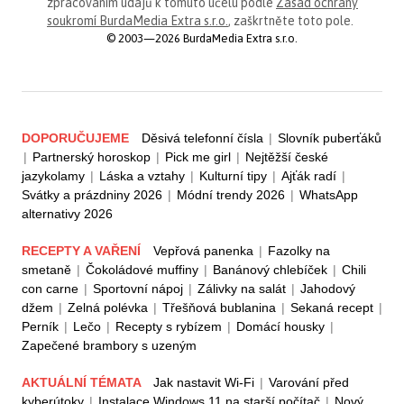
zpracováním údajů k tomuto účelu podle
Zásad ochrany
soukromí BurdaMedia Extra s.r.o.
, zaškrtněte toto pole.
© 2003—2026 BurdaMedia Extra s.r.o.
DOPORUČUJEME
Děsivá telefonní čísla
|
Slovník puberťáků
|
Partnerský horoskop
|
Pick me girl
|
Nejtěžší české
jazykolamy
|
Láska a vztahy
|
Kulturní tipy
|
Ajťák radí
|
Svátky a prázdniny 2026
|
Módní trendy 2026
|
WhatsApp
alternativy 2026
RECEPTY A VAŘENÍ
Vepřová panenka
|
Fazolky na
smetaně
|
Čokoládové muffiny
|
Banánový chlebíček
|
Chili
con carne
|
Sportovní nápoj
|
Zálivky na salát
|
Jahodový
džem
|
Zelná polévka
|
Třešňová bublanina
|
Sekaná recept
|
Perník
|
Lečo
|
Recepty s rybízem
|
Domácí housky
|
Zapečené brambory s uzeným
AKTUÁLNÍ TÉMATA
Jak nastavit Wi-Fi
|
Varování před
kyberútoky
|
Instalace Windows 11 na starší počítač
|
Nový