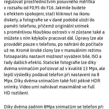
regulovat prostřednictvím posuvného měřítka
v rozsahu od F0,95 do F16. Jakmile budete
s efektem spokojeni, stačí kliknout na ikonu
diskety, a fotografie se v dané podobě uloží do
paměti telefonu, přičemž originální snímek
s proměnlivou hloubkou ostrosti v ní zůstane také a
můžete s ním kdykoliv pracovat dál. Úpravy lze ale
provádět pouze v telefonu, po nahrání do počítače
už ne. Kromě široké clony lze v manuálním režimu
fotoaparátu nastavit možnost vyvážení bílé, ISO a
řady dalších efektů. Statické fotografie lze díky
dvěma snímačům pořizovat až v kvalitě 13 Mpx, ale
lepší výsledky podával telefon při nastavení na 8
Mpx. Díky dvěma snímačům také fotí pěkné HDR
snímky. Video umí nahrávat maximálně ve Full
HD rozlišení.
Díky dvěma zadním 8Mpx snímačům se telefon při