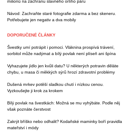
milionů na záchranu slavného orlího páru
Návod: Zachraňte staré fotografie zdarma a bez skeneru.
Potřebujete jen negativ a dva mobily
DOPORUČENÉ ČLÁNKY
Švestky umí potrápit i pomoci. Vláknina prospívá trávení,
sorbitol může nadýmat a bílý povlak není plíseň ani špína
Vyhazujete jídlo jen kvůli datu? U některých potravin děláte
chybu, u masa či měkkých sýrů hrozí zdravotní problémy
Dušená mrkev potěší sladkou chutí i nízkou cenou.
Vyzkoušejte ji krok za krokem
Bílý povlak na švestkách: Možná se mu vyhýbáte. Podle něj
však poznáte čerstvost
Zakrýt bříško nebo odhalit? Kodaňské maminky boří pravidla
mateřství i módy