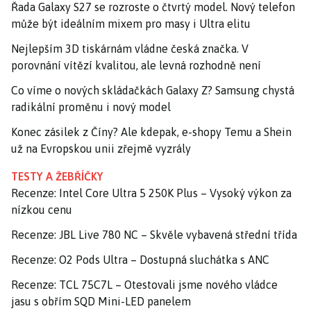
Řada Galaxy S27 se rozroste o čtvrtý model. Nový telefon
může být ideálním mixem pro masy i Ultra elitu
Nejlepším 3D tiskárnám vládne česká značka. V
porovnání vítězí kvalitou, ale levná rozhodně není
Co víme o nových skládačkách Galaxy Z? Samsung chystá
radikální proměnu i nový model
Konec zásilek z Číny? Ale kdepak, e-shopy Temu a Shein
už na Evropskou unii zřejmě vyzrály
TESTY A ŽEBŘÍČKY
Recenze: Intel Core Ultra 5 250K Plus – Vysoký výkon za
nízkou cenu
Recenze: JBL Live 780 NC – Skvěle vybavená střední třída
Recenze: O2 Pods Ultra – Dostupná sluchátka s ANC
Recenze: TCL 75C7L – Otestovali jsme nového vládce
jasu s obřím SQD Mini-LED panelem