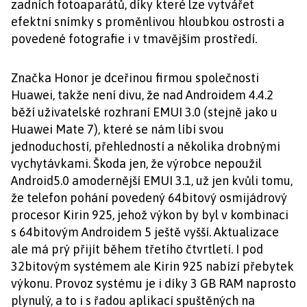
zadních fotoaparátů, díky které lze vytvářet
efektní snímky s proměnlivou hloubkou ostrosti a
povedené fotografie i v tmavějším prostředí.
Značka Honor je dceřinou firmou společnosti
Huawei, takže není divu, že nad Androidem 4.4.2
běží uživatelské rozhraní EMUI 3.0 (stejně jako u
Huawei Mate 7), které se nám líbí svou
jednoduchostí, přehledností a několika drobnými
vychytávkami. Škoda jen, že výrobce nepoužil
Android5.0 amodernější EMUI 3.1, už jen kvůli tomu,
že telefon pohání povedený 64bitový osmijádrový
procesor Kirin 925, jehož výkon by byl v kombinaci
s 64bitovým Androidem 5 ještě vyšší. Aktualizace
ale má prý přijít během třetího čtvrtletí. I pod
32bitovým systémem ale Kirin 925 nabízí přebytek
výkonu. Provoz systému je i díky 3 GB RAM naprosto
plynulý, a to i s řadou aplikací spuštěných na