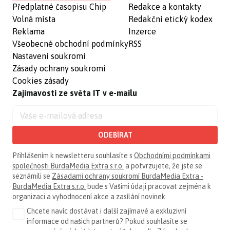
Předplatné časopisu Chip
Redakce a kontakty
Volná místa
Redakční etický kodex
Reklama
Inzerce
Všeobecné obchodní podmínky
RSS
Nastavení soukromí
Zásady ochrany soukromí
Cookies zásady
Zajímavosti ze světa IT v e-mailu
ODEBÍRAT
Přihlášením k newsletteru souhlasíte s
Obchodními podmínkami
společnosti BurdaMedia Extra s.r.o.
a potvrzujete, že jste se
seznámili se
Zásadami ochrany soukromí BurdaMedia Extra -
BurdaMedia Extra s.r.o.
bude s Vašimi údaji pracovat zejména k
organizaci a vyhodnocení akce a zasílání novinek.
Chcete navíc dostávat i další zajímavé a exkluzivní
informace od našich partnerů? Pokud souhlasíte se