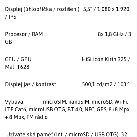
Displej (úhlopříčka / rozlišení) 5,5" / 1 080 x 1 920
/ IPS
Procesor / RAM 8x 1,8 GHz / 3
GB
CPU / GPU HiSilicon Kirin 925 /
Mali T628
Displej jas / kontrast 500,1 cd/m2 / 103:1
Výbava microSIM, nanoSIM, microSD, Wi-Fi,
LTE Cat6, microUSB OTG, BT 4.0, NFC, GPS, 8+8 Mpx
+ 8 Mpx, FM rádio
Uživatelská paměť (int. / microSD / USB OTG) 32