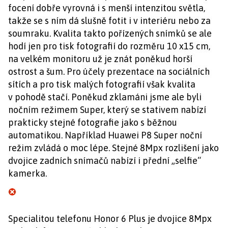
focení dobře vyrovná i s menší intenzitou světla,
takže se s ním dá slušně fotit i v interiéru nebo za
soumraku. Kvalita takto pořízených snímků se ale
hodí jen pro tisk fotografií do rozměru 10 x15 cm,
na velkém monitoru už je znát poněkud horší
ostrost a šum. Pro účely prezentace na sociálních
sítích a pro tisk malých fotografií však kvalita
v pohodě stačí. Poněkud zklamáni jsme ale byli
nočním režimem Super, který se stativem nabízí
prakticky stejné fotografie jako s běžnou
automatikou. Například Huawei P8 Super noční
režim zvládá o moc lépe. Stejné 8Mpx rozlišení jako
dvojice zadních snímačů nabízí i přední „selfie“
kamerka.
Specialitou telefonu Honor 6 Plus je dvojice 8Mpx