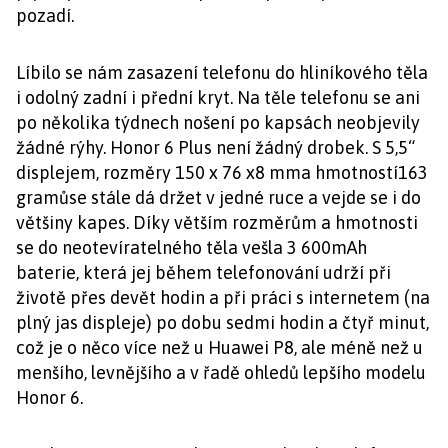
pozadí.
Líbilo se nám zasazení telefonu do hliníkového těla
i odolný zadní i přední kryt. Na těle telefonu se ani
po několika týdnech nošení po kapsách neobjevily
žádné rýhy. Honor 6 Plus není žádný drobek. S 5,5“
displejem, rozměry 150 x 76 x8 mma hmotností163
gramůse stále dá držet v jedné ruce a vejde se i do
většiny kapes. Díky větším rozměrům a hmotnosti
se do neotevíratelného těla vešla 3 600mAh
baterie, která jej během telefonování udrží při
životě přes devět hodin a při práci s internetem (na
plný jas displeje) po dobu sedmi hodin a čtyř minut,
což je o něco více než u Huawei P8, ale méně než u
menšího, levnějšího a v řadě ohledů lepšího modelu
Honor 6.