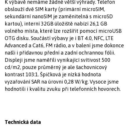
K výbavě nemáme žádné větší výhrady. Telefon
obslouží dvě SIM karty (primární microSIM,
sekundární nanoSIM je zaměnitelná s microSD
kartou), interní 32GB úložiště nabízí 26,1 GB
volného místa, které lze rozšířit pomocí microUSB
OTG disku. Součástí výbavy je i BT 4.0, NFC, LTE
Advanced a Cat6, FM rádio, a v balení jsme dokonce
našli i přídavnou přední a zadní ochrannou fólii.
Displeji jsme naměřili vynikající svítivost 500
cd/m2, pouze průměrný je ale šachovnicový
kontrast 103:1. Špičková je nízká hodnota
vyzařování SAR na úrovni 0,28 W/kg. Vysoce jsme
hodnotili i kvalitu zvuku při telefonních hovorech.
Technická data