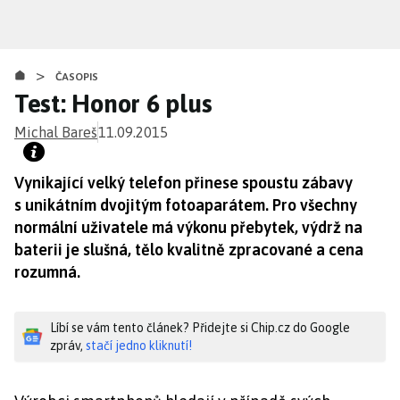
Přejít
k
hlavnímu
>
obsahu
ČASOPIS
Test: Honor 6 plus
Michal Bareš
11.09.2015
Vynikající velký telefon přinese spoustu zábavy
s unikátním dvojitým fotoaparátem. Pro všechny
normální uživatele má výkonu přebytek, výdrž na
baterii je slušná, tělo kvalitně zpracované a cena
rozumná.
Líbí se vám tento článek? Přidejte si Chip.cz do Google
zpráv,
stačí jedno kliknutí!