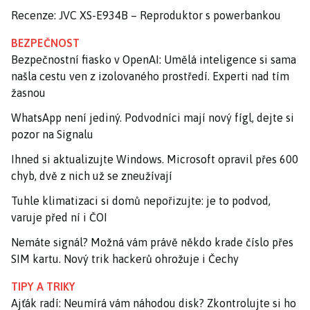
Recenze: JVC XS-E934B – Reproduktor s powerbankou
BEZPEČNOST
Bezpečnostní fiasko v OpenAI: Umělá inteligence si sama
našla cestu ven z izolovaného prostředí. Experti nad tím
žasnou
WhatsApp není jediný. Podvodníci mají nový fígl, dejte si
pozor na Signalu
Ihned si aktualizujte Windows. Microsoft opravil přes 600
chyb, dvě z nich už se zneužívají
Tuhle klimatizaci si domů nepořizujte: je to podvod,
varuje před ní i ČOI
Nemáte signál? Možná vám právě někdo krade číslo přes
SIM kartu. Nový trik hackerů ohrožuje i Čechy
TIPY A TRIKY
Ajťák radí: Neumírá vám náhodou disk? Zkontrolujte si ho