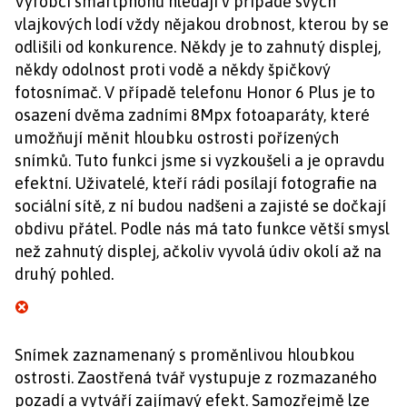
Výrobci smartphonů hledají v případě svých
vlajkových lodí vždy nějakou drobnost, kterou by se
odlišili od konkurence. Někdy je to zahnutý displej,
někdy odolnost proti vodě a někdy špičkový
fotosnímač. V případě telefonu Honor 6 Plus je to
osazení dvěma zadními 8Mpx fotoaparáty, které
umožňují měnit hloubku ostrosti pořízených
snímků. Tuto funkci jsme si vyzkoušeli a je opravdu
efektní. Uživatelé, kteří rádi posílají fotografie na
sociální sítě, z ní budou nadšeni a zajisté se dočkají
obdivu přátel. Podle nás má tato funkce větší smysl
než zahnutý displej, ačkoliv vyvolá údiv okolí až na
druhý pohled.
Snímek zaznamenaný s proměnlivou hloubkou
ostrosti. Zaostřená tvář vystupuje z rozmazaného
pozadí a vytváří zajímavý efekt. Samozřejmě lze