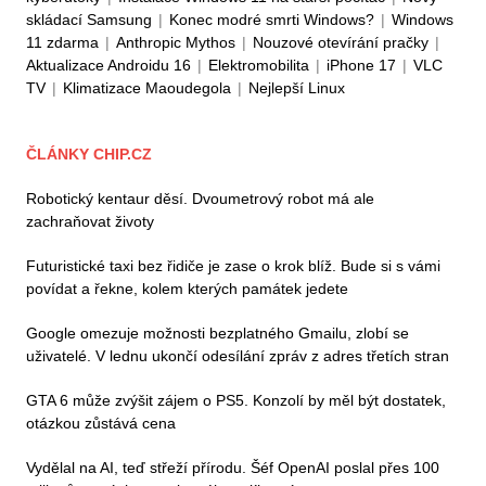
skládací Samsung
|
Konec modré smrti Windows?
|
Windows
11 zdarma
|
Anthropic Mythos
|
Nouzové otevírání pračky
|
Aktualizace Androidu 16
|
Elektromobilita
|
iPhone 17
|
VLC
TV
|
Klimatizace Maoudegola
|
Nejlepší Linux
ČLÁNKY CHIP.CZ
Robotický kentaur děsí. Dvoumetrový robot má ale
zachraňovat životy
Futuristické taxi bez řidiče je zase o krok blíž. Bude si s vámi
povídat a řekne, kolem kterých památek jedete
Google omezuje možnosti bezplatného Gmailu, zlobí se
uživatelé. V lednu ukončí odesílání zpráv z adres třetích stran
GTA 6 může zvýšit zájem o PS5. Konzolí by měl být dostatek,
otázkou zůstává cena
Vydělal na AI, teď střeží přírodu. Šéf OpenAI poslal přes 100