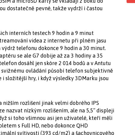
oSIM a microSD karty se vkládají z boku do
sou dostatečně pevné, takže vydrží i častou
ch interních testech 9 hodin a 9 minut
streamování videa z internetu při plném jasu
a výdrž telefonu dokonce 9 hodin a 30 minut.
téru se ale G7 dobije až za 3 hodiny a 35
elefon dosáhl jen skóre 2 014 bodů a v Antutu
y svižnému ovládání působí telefon subjektivně
 i složitější hry, i když výsledky 3DMarku jsou
nižším rozlišení jinak velmi dobrého IPS
lze nazvat nízkým rozlišením, ale na 5,5“ displeji
dyž si toho všimnou asi jen uživatelé, kteří měli
bletem s Full HD, nebo dokonce QHD
mální svítivosti (393 cd/m2) a šachovnicového