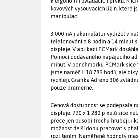
k ergonomii ovládacích prvků. Micr
kovových vysouvacích ližin, které j
manipulaci.
3 000mAh akumulátor vydržel v naši
telefonování a 8 hodin a 14 minut 
displeje. V aplikaci PCMark dosáhl
Pomocí dodávaného napájecího adap
minut. V benchmarku PCMark sice t
jsme naměřili 18 789 bodů, ale dík
rychleji. Grafika Adreno 306 zvládne
pouze průměrné.
Cenová dostupnost se podepsala na 
displeje. 720 x 1 280 pixelů sice ne
přece jen působí trochu hruběji, i k
možnost delší dobu pracovat s pha
rozlišením. Naměřené hodnoty maxi