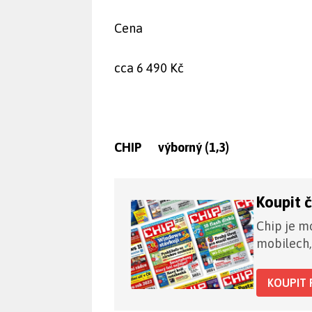
Cena
cca 6 490 Kč
CHIP výborný (1,3)
Koupit 
Chip je mo
mobilech,
KOUPIT 