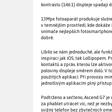
kontrastu (146:1) displeje spadají 
13Mpx fotoaparát produkuje slušné
v temnějším prostředí, kde dokáže i
snímače nejlepších fotosmartphonů 
dobré.
Líbilo se nám jednoduché, ale funk
inspiraci jak iOS, tak Lollipopem. 
kontaktů a zpráv, kterou lze akti
poloviny displeje směrem dolů. V 
použitých aplikací. Při provozu mim
jednotlivým aplikacím plný přístup 
Podtrženo a sečteno, Ascend G7 je v
za phablet utrácet víc, než je nez
svižný telefon bez zbytečných ome