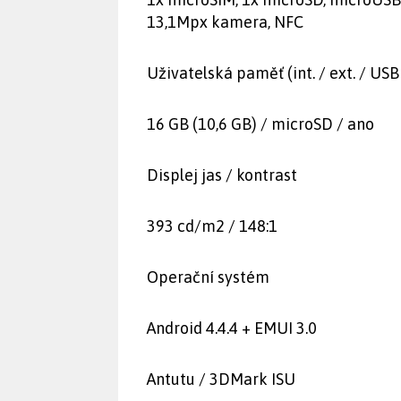
13,1Mpx kamera, NFC
Uživatelská paměť (int. / ext. / US
16 GB (10,6 GB) / microSD / ano
Displej jas / kontrast
393 cd/m2 / 148:1
Operační systém
Android 4.4.4 + EMUI 3.0
Antutu / 3DMark ISU