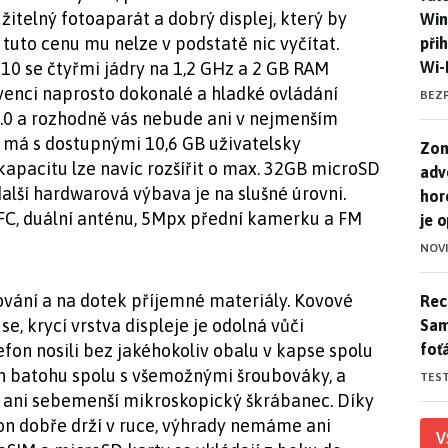
itelný fotoaparát a dobrý displej, který by
Win
a tuto cenu mu nelze v podstatě nic vyčítat.
při
Wi-
10 se čtyřmi jádry na 1,2 GHz a 2 GB RAM
kvenci naprosto dokonalé a hladké ovládání
BEZ
3.0 a rozhodně vás nebude ani v nejmenším
u má s dostupnými 10,6 GB uživatelsky
Zom
Zom
kapacitu lze navíc rozšířit o max. 32GB microSD
adv
další hardwarová výbava je na slušné úrovni.
hor
FC, duální anténu, 5Mpx přední kamerku a FM
je 
NOV
ování a na dotek příjemné materiály. Kovové
Rece
Rece
e, krycí vrstva displeje je odolná vůči
Sam
foť
on nosili bez jakéhokoliv obalu v kapse spolu
ách batohu spolu s všemožnými šroubováky, a
TES
l ani sebemenší mikroskopický škrábanec. Díky
fon dobře drží v ruce, výhrady nemáme ani
V