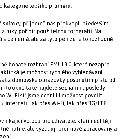
do kategorie lepšího průměru.
 snímky, příjemně nás překvapil především
 z ruky pořídit použitelnou fotografii. Na
sice nemá, ale za tyto peníze je to rozhodně
čně bohaté rozhraní EMUI 3.0, které nezapře
Praktická je možnost rychlého vyhledávání
vovat z domovské obrazovky posunutím prstu od
tomto okně také najdete seznam naposledy
o Wi-Fi síť jsme ocenili i možnost povolit
k internetu jak přes Wi-Fi, tak přes 3G/LTE.
ynikající volbou pro uživatele, kteří nechtějí
bytně nutné, ale vyžadují prémiově zpracovaný a
zení.