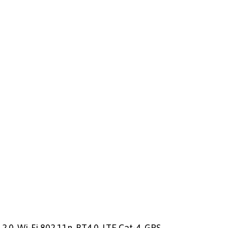
.0, Wi-Fi 802.11n, BT4.0, LTE Cat-4, GPS,