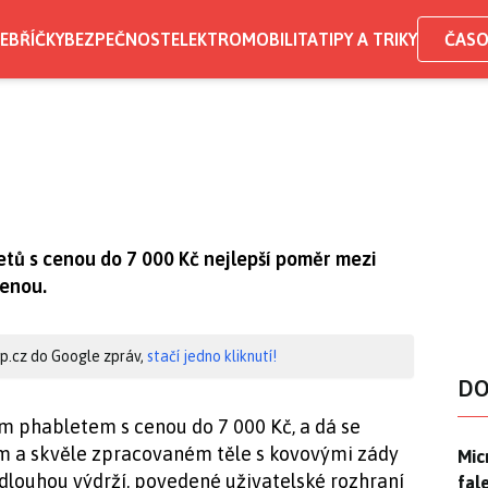
EBŘÍČKY
BEZPEČNOST
ELEKTROMOBILITA
TIPY A TRIKY
ČASO
etů s cenou do 7 000 Kč nejlepší poměr mezi
enou.
hip.cz do Google zpráv,
stačí jedno kliknutí!
DO
 phabletem s cenou do 7 000 Kč, a dá se
ním a skvěle zpracovaném těle s kovovými zády
Mic
Mic
 dlouhou výdrží, povedené uživatelské rozhraní
fal