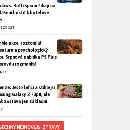
dows. Ruští špioni číhají na
hlášení hostů k hotelové
Fi
PEČNOST
bie akce, roztomilá adventura a psychologický horor. Srpnová
bie akce, roztomilá
entura a psychologický
or. Srpnová nabídka PS Plus
opravdu rozmanitá
INKY
nze: Ještě lehčí a štíhlejší Samsung Galaxy Z Flip8, ale foťák 
nze: Ještě lehčí a štíhlejší
sung Galaxy Z Flip8, ale
ák zůstává jen základní
TY
ŠECHNY NEJNOVĚJŠÍ ZPRÁVY