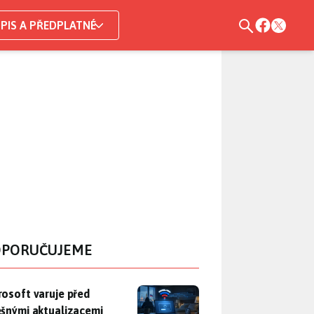
PIS A PŘEDPLATNÉ
PORUČUJEME
rosoft varuje před falešnými aktualizacemi Windows. Ruští špio
rosoft varuje před
ešnými aktualizacemi