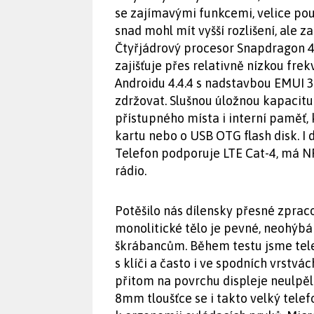
se zajímavými funkcemi, velice použ
snad mohl mít vyšší rozlišení, ale z
Čtyřjádrový procesor Snapdragon 4
zajišťuje přes relativně nízkou fre
Androidu 4.4.4 s nadstavbou EMUI 
zdržovat. Slušnou úložnou kapacit
přístupného místa i interní paměť, 
kartu nebo o USB OTG flash disk. I 
Telefon podporuje LTE Cat-4, má N
rádio.
Potěšilo nás dílensky přesné zprac
monolitické tělo je pevné, neohýbá s
škrábancům. Během testu jsme telef
s klíči a často i ve spodních vrstv
přitom na povrchu displeje neulpě
8mm tloušťce se i takto velký tele