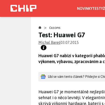
Přejít
k
NOVINKY
TESTY
Ž
hlavnímu
obsahu
>
ČASOPIS
Test: Huawei G7
Michal Bareš
03.07.2015
Huawei G7 nabízí v kategorii phabl
výkonem, výbavou, zpracováním a c
Líbí se vám tento článek? Přidejte si C
Huawei G7 je momentálně nejlepším
sehnat i o něco levněji. V elegant
skrývá výkonný hardware, baterii s