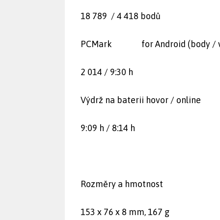
18 789 / 4 418 bodů
PCMark for Android (body / v
2 014 / 9:30 h
Výdrž na baterii hovor / online
9:09 h / 8:14 h
Rozměry a hmotnost
153 x 76 x 8 mm, 167 g