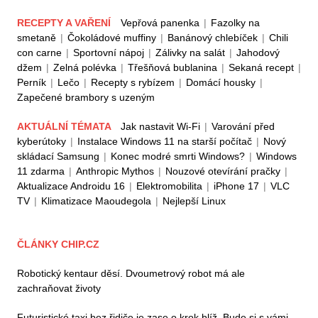
RECEPTY A VAŘENÍ
Vepřová panenka
|
Fazolky na
smetaně
|
Čokoládové muffiny
|
Banánový chlebíček
|
Chili
con carne
|
Sportovní nápoj
|
Zálivky na salát
|
Jahodový
džem
|
Zelná polévka
|
Třešňová bublanina
|
Sekaná recept
|
Perník
|
Lečo
|
Recepty s rybízem
|
Domácí housky
|
Zapečené brambory s uzeným
AKTUÁLNÍ TÉMATA
Jak nastavit Wi-Fi
|
Varování před
kyberútoky
|
Instalace Windows 11 na starší počítač
|
Nový
skládací Samsung
|
Konec modré smrti Windows?
|
Windows
11 zdarma
|
Anthropic Mythos
|
Nouzové otevírání pračky
|
Aktualizace Androidu 16
|
Elektromobilita
|
iPhone 17
|
VLC
TV
|
Klimatizace Maoudegola
|
Nejlepší Linux
ČLÁNKY CHIP.CZ
Robotický kentaur děsí. Dvoumetrový robot má ale
zachraňovat životy
Futuristické taxi bez řidiče je zase o krok blíž. Bude si s vámi