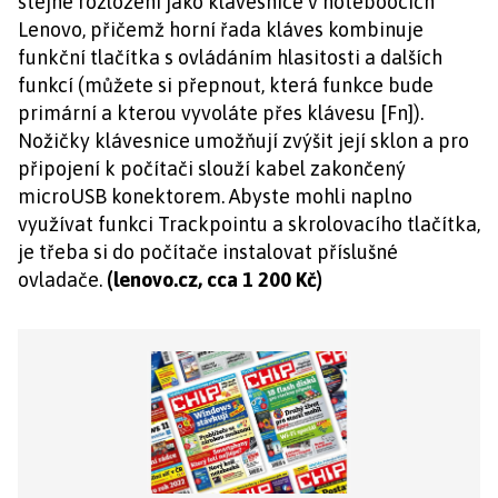
stejné rozložení jako klávesnice v noteboocích
Lenovo, přičemž horní řada kláves kombinuje
funkční tlačítka s ovládáním hlasitosti a dalších
funkcí (můžete si přepnout, která funkce bude
primární a kterou vyvoláte přes klávesu [Fn]).
Nožičky klávesnice umožňují zvýšit její sklon a pro
připojení k počítači slouží kabel zakončený
microUSB konektorem. Abyste mohli naplno
využívat funkci Trackpointu a skrolovacího tlačítka,
je třeba si do počítače instalovat příslušné
ovladače.
(lenovo.cz, cca 1 200 Kč)