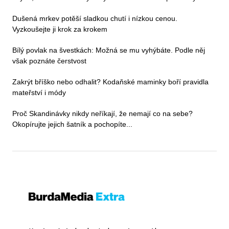
Dušená mrkev potěší sladkou chutí i nízkou cenou.
Vyzkoušejte ji krok za krokem
Bílý povlak na švestkách: Možná se mu vyhýbáte. Podle něj
však poznáte čerstvost
Zakrýt bříško nebo odhalit? Kodaňské maminky boří pravidla
mateřství i módy
Proč Skandinávky nikdy neříkají, že nemají co na sebe?
Okopírujte jejich šatník a pochopíte...