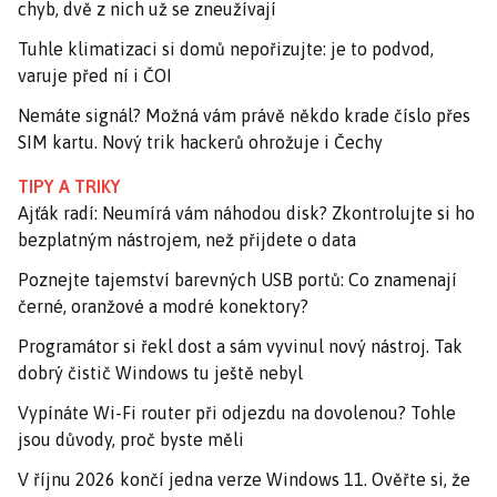
chyb, dvě z nich už se zneužívají
Tuhle klimatizaci si domů nepořizujte: je to podvod,
varuje před ní i ČOI
Nemáte signál? Možná vám právě někdo krade číslo přes
SIM kartu. Nový trik hackerů ohrožuje i Čechy
TIPY A TRIKY
Ajťák radí: Neumírá vám náhodou disk? Zkontrolujte si ho
bezplatným nástrojem, než přijdete o data
Poznejte tajemství barevných USB portů: Co znamenají
černé, oranžové a modré konektory?
Programátor si řekl dost a sám vyvinul nový nástroj. Tak
dobrý čistič Windows tu ještě nebyl
Vypínáte Wi-Fi router při odjezdu na dovolenou? Tohle
jsou důvody, proč byste měli
V říjnu 2026 končí jedna verze Windows 11. Ověřte si, že