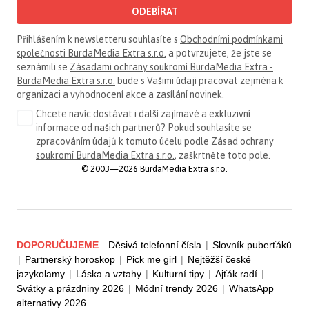
ODEBÍRAT
Přihlášením k newsletteru souhlasíte s
Obchodními podmínkami
společnosti BurdaMedia Extra s.r.o.
a potvrzujete, že jste se
seznámili se
Zásadami ochrany soukromí BurdaMedia Extra -
BurdaMedia Extra s.r.o.
bude s Vašimi údaji pracovat zejména k
organizaci a vyhodnocení akce a zasílání novinek.
Chcete navíc dostávat i další zajímavé a exkluzivní
informace od našich partnerů? Pokud souhlasíte se
zpracováním údajů k tomuto účelu podle
Zásad ochrany
soukromí BurdaMedia Extra s.r.o.
, zaškrtněte toto pole.
© 2003—2026 BurdaMedia Extra s.r.o.
DOPORUČUJEME
Děsivá telefonní čísla
|
Slovník puberťáků
|
Partnerský horoskop
|
Pick me girl
|
Nejtěžší české
jazykolamy
|
Láska a vztahy
|
Kulturní tipy
|
Ajťák radí
|
Svátky a prázdniny 2026
|
Módní trendy 2026
|
WhatsApp
alternativy 2026