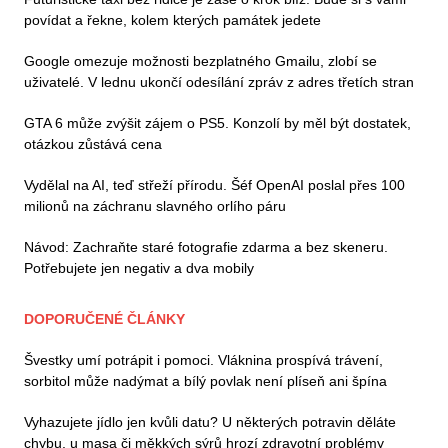
povídat a řekne, kolem kterých památek jedete
Google omezuje možnosti bezplatného Gmailu, zlobí se
uživatelé. V lednu ukončí odesílání zpráv z adres třetích stran
GTA 6 může zvýšit zájem o PS5. Konzolí by měl být dostatek,
otázkou zůstává cena
Vydělal na AI, teď střeží přírodu. Šéf OpenAI poslal přes 100
milionů na záchranu slavného orlího páru
Návod: Zachraňte staré fotografie zdarma a bez skeneru.
Potřebujete jen negativ a dva mobily
DOPORUČENÉ ČLÁNKY
Švestky umí potrápit i pomoci. Vláknina prospívá trávení,
sorbitol může nadýmat a bílý povlak není plíseň ani špína
Vyhazujete jídlo jen kvůli datu? U některých potravin děláte
chybu, u masa či měkkých sýrů hrozí zdravotní problémy