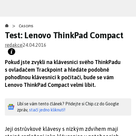
Přejít
k
hlavnímu
>
obsahu
ČASOPIS
Test: Lenovo ThinkPad Compact
redakce
24.04.2016
Pokud jste zvyklí na klávesnici svého ThinkPadu
s ovladačem Trackpoint a hledáte podobně
pohodlnou klávesnici k počítači, bude se vám
Lenovo ThinkPad Compact velmi líbit.
Líbí se vám tento článek? Přidejte si Chip.cz do Google
zpráv,
stačí jedno kliknutí!
Její ostrůvkové klávesy s nízkým zdvihem mají