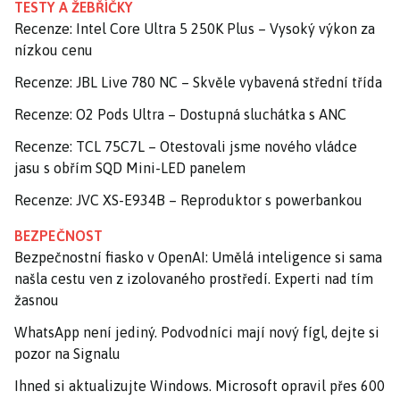
TESTY A ŽEBŘÍČKY
Recenze: Intel Core Ultra 5 250K Plus – Vysoký výkon za
nízkou cenu
Recenze: JBL Live 780 NC – Skvěle vybavená střední třída
Recenze: O2 Pods Ultra – Dostupná sluchátka s ANC
Recenze: TCL 75C7L – Otestovali jsme nového vládce
jasu s obřím SQD Mini-LED panelem
Recenze: JVC XS-E934B – Reproduktor s powerbankou
BEZPEČNOST
Bezpečnostní fiasko v OpenAI: Umělá inteligence si sama
našla cestu ven z izolovaného prostředí. Experti nad tím
žasnou
WhatsApp není jediný. Podvodníci mají nový fígl, dejte si
pozor na Signalu
Ihned si aktualizujte Windows. Microsoft opravil přes 600