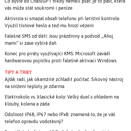
Co byste do ChatuGPT nikdy neměli psát: je to past, která
vás může stát soukromí i peníze
Aktivista si smazal obsah telefonu při letištní kontrole.
Využil tísňové heslo a teď mu hrozí vězení
Falešné SMS od dětí: Jsou prázdniny a podvod „Ahoj
mami“ si zase vybírá daň
Konec pro piráty využívající KMS: Microsoft zavádí
hardwarovou pojistku proti falešné aktivaci Windows
TIPY A TRIKY
Ajťák radí, jak okamžitě zchladit počítač. Šikovný nástroj
na snížení teploty je zdarma
Elektrokolo vs. klasické kolo: Velký duel s ohledem na
klouby, kolena a záda
Odolnost IP68, IP67 nebo IPx8: znamená to, že je váš
telefon opravdu vodotěsný?