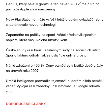
Génius, který pájel v garáži, a teď nevěří AI. Tvůrce prvního
počítače Apple slaví narozeniny
Nový PlayStation 6 může vyřešit letitý problém ovladačů. Sony
si patentovalo novou technologii
Zapomeňte na prášky na spaní. Vědci představili speciální
náplast, která vás ukolébá ultrazvukem
České soudy řeší kauzu s falešnými účty na sociálních sítích.
Spor o fakturu odhalil, jak se ovlivňuje online prostor
Náhlé zdražení o 400 %. Ceny pamětí se v krátké době vrátily
na úroveň roku 2007
Umělá inteligence prozradila tajemství, o kterém nikdo neměl
vědět. Vývojář řeší záhadný únik informací a Google odmítá
vinu
DOPORUČENÉ ČLÁNKY