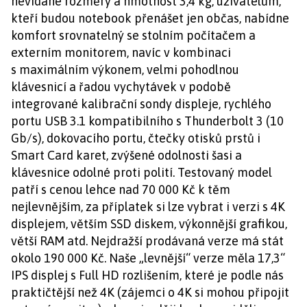
nevídané rozměry a hmotnost 3,4 kg, uživatelům,
kteří budou notebook přenášet jen občas, nabídne
komfort srovnatelný se stolním počítačem a
externím monitorem, navíc v kombinaci
s maximálním výkonem, velmi pohodlnou
klávesnicí a řadou vychytávek v podobě
integrované kalibrační sondy displeje, rychlého
portu USB 3.1 kompatibilního s Thunderbolt 3 (10
Gb/s), dokovacího portu, čtečky otisků prstů i
Smart Card karet, zvýšené odolnosti šasi a
klávesnice odolné proti polití. Testovaný model
patří s cenou lehce nad 70 000 Kč k těm
nejlevnějším, za příplatek si lze vybrat i verzi s 4K
displejem, větším SSD diskem, výkonnější grafikou,
větší RAM atd. Nejdražší prodávaná verze má stát
okolo 190 000 Kč. Naše „levnější“ verze měla 17,3“
IPS displej s Full HD rozlišením, které je podle nás
praktičtější než 4K (zájemci o 4K si mohou připojit