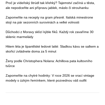
Proč je vídeňský štrúdl tak křehký? Tajemství začíná u těsta,
ale nepodceňte ani přípravu jablek, máslo či strouhanku
Zapomeňte na recepty na gram přesně. Italská minestrone
stojí na pár sezonních surovinách a velké volnosti
Důchodci z Moravy sklízí kýble fíků. Každý rok zavaříme 30
sklenic marmelády
Hitem léta je španělské ledové latté: Sladkou kávu se salkem a
skořicí zvládnete doma za 5 minut
Ženy podle Christophera Nolana: Achillova pata kultovního
tvůrce
Zapomeňte na chytré hodinky: V roce 2026 se vrací vintage
modely s úzkým řemínkem, které pozvednou váš outfit