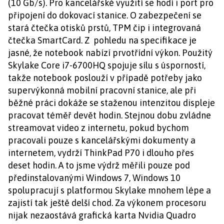
(10 Gb/s). Pro kancelářské využití se hodí i port pro
připojení do dokovací stanice. O zabezpečení se
stará čtečka otisků prstů, TPM čip i integrovaná
čtečka SmartCard. Z pohledu na specifikace je
jasné, že notebook nabízí prvotřídní výkon. Použitý
Skylake Core i7-6700HQ spojuje sílu s úsporností,
takže notebook poslouží v případě potřeby jako
supervýkonná mobilní pracovní stanice, ale při
běžné práci dokáže se staženou intenzitou displeje
pracovat téměř devět hodin. Stejnou dobu zvládne
streamovat video z internetu, pokud bychom
pracovali pouze s kancelářskými dokumenty a
internetem, vydrží ThinkPad P70 i dlouho přes
deset hodin. A to jsme výdrž měřili pouze pod
předinstalovanými Windows 7, Windows 10
spolupracují s platformou Skylake mnohem lépe a
zajistí tak ještě delší chod. Za výkonem procesoru
nijak nezaostává grafická karta Nvidia Quadro