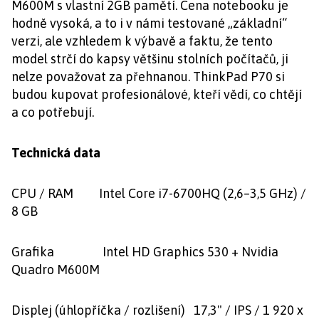
M600M s vlastní 2GB pamětí. Cena notebooku je
hodně vysoká, a to i v námi testované „základní“
verzi, ale vzhledem k výbavě a faktu, že tento
model strčí do kapsy většinu stolních počítačů, ji
nelze považovat za přehnanou. ThinkPad P70 si
budou kupovat profesionálové, kteří vědí, co chtějí
a co potřebují.
Technická data
CPU / RAM Intel Core i7-6700HQ (2,6–3,5 GHz) /
8 GB
Grafika Intel HD Graphics 530 + Nvidia
Quadro M600M
Displej (úhlopříčka / rozlišení) 17,3" / IPS / 1 920 x