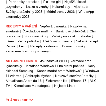
|
Partnerský horoskop
|
Pick me girl
|
Nejtěžší české
jazykolamy
|
Láska a vztahy
|
Kulturní tipy
|
Ajťák radí
|
Svátky a prázdniny 2026
|
Módní trendy 2026
|
WhatsApp
alternativy 2026
RECEPTY A VAŘENÍ
Vepřová panenka
|
Fazolky na
smetaně
|
Čokoládové muffiny
|
Banánový chlebíček
|
Chili
con carne
|
Sportovní nápoj
|
Zálivky na salát
|
Jahodový
džem
|
Zelná polévka
|
Třešňová bublanina
|
Sekaná recept
|
Perník
|
Lečo
|
Recepty s rybízem
|
Domácí housky
|
Zapečené brambory s uzeným
AKTUÁLNÍ TÉMATA
Jak nastavit Wi-Fi
|
Varování před
kyberútoky
|
Instalace Windows 11 na starší počítač
|
Nový
skládací Samsung
|
Konec modré smrti Windows?
|
Windows
11 zdarma
|
Anthropic Mythos
|
Nouzové otevírání pračky
|
Aktualizace Androidu 16
|
Elektromobilita
|
iPhone 17
|
VLC
TV
|
Klimatizace Maoudegola
|
Nejlepší Linux
ČLÁNKY CHIP.CZ