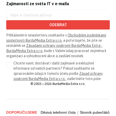
Zajímavosti ze světa IT v e-mailu
ODEBÍRAT
Přihlášením k newsletteru souhlasíte s
Obchodními podmínkami
společnosti BurdaMedia Extra s.r.o.
a potvrzujete, že jste se
seznámili se
Zásadami ochrany soukromí BurdaMedia Extra -
BurdaMedia Extra s.r.o.
bude s Vašimi údaji pracovat zejména k
organizaci a vyhodnocení akce a zasílání novinek.
Chcete navíc dostávat i další zajímavé a exkluzivní
informace od našich partnerů? Pokud souhlasíte se
zpracováním údajů k tomuto účelu podle
Zásad ochrany
soukromí BurdaMedia Extra s.r.o.
, zaškrtněte toto pole.
© 2003—2026 BurdaMedia Extra s.r.o.
DOPORUČUJEME
Děsivá telefonní čísla
|
Slovník puberťáků