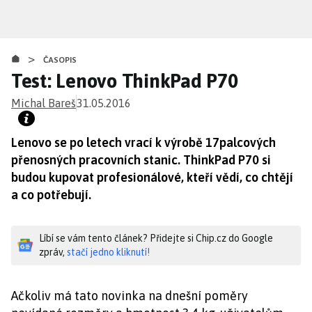
Přejít
k
hlavnímu
>
obsahu
ČASOPIS
Test: Lenovo ThinkPad P70
Michal Bareš
31.05.2016
Lenovo se po letech vrací k výrobě 17palcových
přenosných pracovních stanic. ThinkPad P70 si
budou kupovat profesionálové, kteří vědí, co chtějí
a co potřebují.
Líbí se vám tento článek? Přidejte si Chip.cz do Google
zpráv,
stačí jedno kliknutí!
Ačkoliv má tato novinka na dnešní poměry