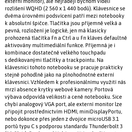
externí monitor), ale nejraději bychom viděli
rozlišení WQHD (2 560 x 1 440 bodů). Klávesnice se
dvěma úrovněmi podsvícení patří mezi notebooky
k absolutní špičce. Tlačítka jsou příjemně velká a
pevná, rozložení je logické, jen má klasicky
prohozená tlačítka Fn a Ctrl a u Fn kláves defaultně
aktivovány multimediální funkce. Příjemná je i
kombinace dostatečně velkého touchpadu
s dedikovanými tlačítky a trackpointu. Na
klávesnici tohoto notebooku se pracuje prakticky
stejně pohodlně jako na plnohodnotné externí
klávesnici. Vzhledem k profesionálnímu využití nás
mrzí absence krytky webové kamery. Portová
výbava odpovídá velikosti a ceně notebooku. Sice
chybí analogový VGA port, ale externí monitor lze
připojit prostřednictvím HDMI, miniDisplayPortu,
nebo dokonce přes jeden z dvojice microUSB 3.1
portů typu C s podporou standardu Thunderbolt 3