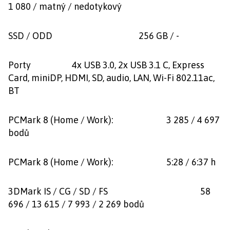
1 080 / matný / nedotykový
SSD / ODD 256 GB / -
Porty 4x USB 3.0, 2x USB 3.1 C, Express
Card, miniDP, HDMI, SD, audio, LAN, Wi-Fi 802.11ac,
BT
PCMark 8 (Home / Work): 3 285 / 4 697
bodů
PCMark 8 (Home / Work): 5:28 / 6:37 h
3DMark IS / CG / SD / FS 58
696 / 13 615 / 7 993 / 2 269 bodů